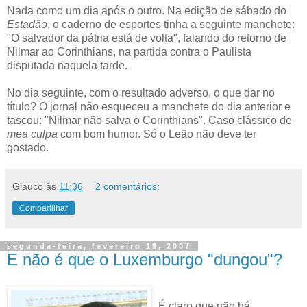
Nada como um dia após o outro. Na edição de sábado do
Estadão
, o caderno de esportes tinha a seguinte manchete:
"O salvador da pátria está de volta", falando do retorno de
Nilmar ao Corinthians, na partida contra o Paulista
disputada naquela tarde.
No dia seguinte, com o resultado adverso, o que dar no
título? O jornal não esqueceu a manchete do dia anterior e
tascou: "Nilmar não salva o Corinthians"
. Caso clássico de
mea culpa
com bom humor. Só o Leão não deve ter
gostado.
Glauco
às
11:36
2 comentários:
Compartilhar
segunda-feira, fevereiro 19, 2007
E não é que o Luxemburgo "dungou"?
É claro que não há