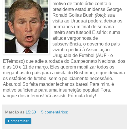
motivo de tanto ódio contra o
presidente estadunidense George
Ronald Golias Bush
(foto)
: sua
visita ao Uruguai poderá deixar os
hermanos um final de semana
inteiro sem futebol! É sério: numa
atitude vergonhosa de
subserviência, o governo do país
vizinho pedirá à Associação
Uruguaia de Futebol (AUF - o
ETeimoso) que adie a rodada do Campeonato Nacional dos
dias 10 e 11 de março. Eles querem mobilizar todos os
meganhas do país para a visita do Bushinho, o que deixaria
os estádios de futebol sem o policiamento necessário.
Absurdo! Só falta mandar fechar os bares! Para mim, é
motivo suficiente para uma insurreição popular! Fora,
ianque dos infernos! Vá assistir Fórmula Indy!
Marcão
às
15:59
5 comentários:
Compartilhar