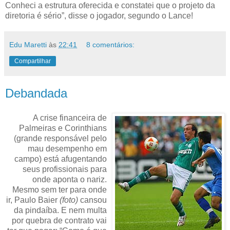
Conheci a estrutura oferecida e constatei que o projeto da
diretoria é sério”, disse o jogador, segundo o Lance!
Edu Maretti
às
22:41
8 comentários:
Compartilhar
Debandada
A crise financeira de
Palmeiras e Corinthians
(grande responsável pelo
mau desempenho em
campo) está afugentando
seus profissionais para
onde aponta o nariz.
Mesmo sem ter para onde
ir, Paulo Baier
(foto)
cansou
da pindaíba. E nem multa
por quebra de contrato vai