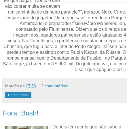
ter que pagar: “Como é que
vão cobrar multa se devem
um caminhão de dinheiro para ele?”, ironizou Neco Cirne,
empresário do jogador. Outro que saiu correndo do Parque
Antartica foi o preparador físico Fábio Mahseredjian,
contratado pelo Fluminense. Dizem que os direitos de
imagem dos jogadores palmeirenses estão atrasados 4
meses. No Corinthians, o problema é no ataque: depois de
Christian, que fugiu para o Inter de Porto Alegre, Jaílson não
perdeu tempo e assinou com o Rubin Kazan, da Rússia. O
rombo mensal com o Departamento de Futebol, no Parque
São Jorge, já bateu em R$ 900 mil. Do jeito que vai, o último
a sair que apague a luz...
Marcão
às
17:33
2 comentários:
Compartilhar
Fora, Bush!
Depois tem gente que não sabe o