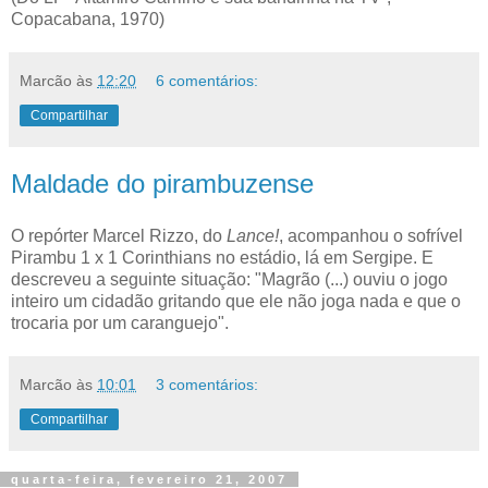
Copacabana, 1970)
Marcão
às
12:20
6 comentários:
Compartilhar
Maldade do pirambuzense
O repórter Marcel Rizzo, do
Lance!
, acompanhou o sofrível
Pirambu 1 x 1 Corinthians no estádio, lá em Sergipe. E
descreveu a seguinte situação: "Magrão (...) ouviu o jogo
inteiro um cidadão gritando que ele não joga nada e que o
trocaria por um caranguejo".
Marcão
às
10:01
3 comentários:
Compartilhar
quarta-feira, fevereiro 21, 2007