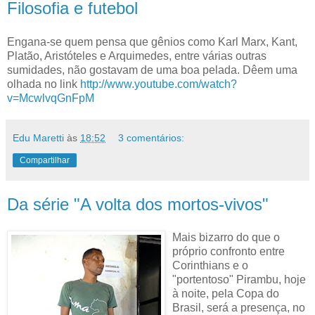
Filosofia e futebol
Engana-se quem pensa que gênios como Karl Marx, Kant,
Platão, Aristóteles e Arquimedes, entre várias outras
sumidades, não gostavam de uma boa pelada. Dêem uma
olhada no link
http://www.youtube.com/watch?
v=McwlvqGnFpM
Edu Maretti
às
18:52
3 comentários:
Compartilhar
Da série "A volta dos mortos-vivos"
Mais bizarro do que o
próprio confronto entre
Corinthians e o
"portentoso" Pirambu, hoje
à noite, pela Copa do
Brasil, será a presença, no