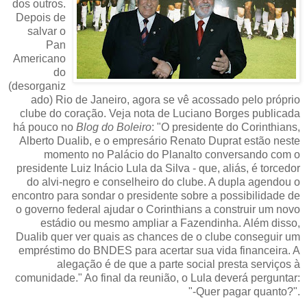
dos outros.
Depois de
salvar o
Pan
Americano
do
(desorganiz
ado) Rio de Janeiro, agora se vê acossado pelo próprio
clube do coração. Veja nota de Luciano Borges publicada
há pouco no
Blog do Boleiro
: "O presidente do Corinthians,
Alberto Dualib, e o empresário Renato Duprat estão neste
momento no Palácio do Planalto conversando com o
presidente Luiz Inácio Lula da Silva - que, aliás, é torcedor
do alvi-negro e conselheiro do clube. A dupla agendou o
encontro para sondar o presidente sobre a possibilidade de
o governo federal ajudar o Corinthians a construir um novo
estádio ou mesmo ampliar a Fazendinha. Além disso,
Dualib quer ver quais as chances de o clube conseguir um
empréstimo do BNDES para acertar sua vida financeira. A
alegação é de que a parte social presta serviços à
comunidade." Ao final da reunião, o Lula deverá perguntar:
"-Quer pagar quanto?".