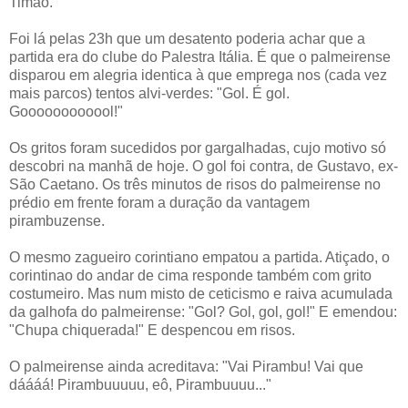
Timão.
Foi lá pelas 23h que um desatento poderia achar que a
partida era do clube do Palestra Itália. É que o palmeirense
disparou em alegria identica à que emprega nos (cada vez
mais parcos) tentos alvi-verdes: "Gol. É gol.
Goooooooooool!"
Os gritos foram sucedidos por gargalhadas, cujo motivo só
descobri na manhã de hoje. O gol foi contra, de Gustavo, ex-
São Caetano. Os três minutos de risos do palmeirense no
prédio em frente foram a duração da vantagem
pirambuzense.
O mesmo zagueiro corintiano empatou a partida. Atiçado, o
corintinao do andar de cima responde também com grito
costumeiro. Mas num misto de ceticismo e raiva acumulada
da galhofa do palmeirense: "Gol? Gol, gol, gol!" E emendou:
"Chupa chiquerada!" E despencou em risos.
O palmeirense ainda acreditava: "Vai Pirambu! Vai que
dáááá! Pirambuuuuu, eô, Pirambuuuu..."