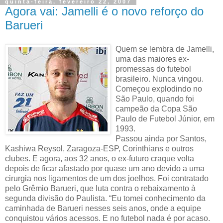
quinta-feira, fevereiro 22, 2007
Agora vai: Jamelli é o novo reforço do
Barueri
Quem se lembra de Jamelli,
uma das maiores ex-
promessas do futebol
brasileiro. Nunca vingou.
Começou explodindo no
São Paulo, quando foi
campeão da Copa São
Paulo de Futebol Júnior, em
1993.
Passou ainda por Santos,
Kashiwa Reysol, Zaragoza-ESP, Corinthians e outros
clubes. E agora, aos 32 anos, o ex-futuro craque volta
depois de ficar afastado por quase um ano devido a uma
cirurgia nos ligamentos de um dos joelhos. Foi contratado
pelo Grêmio Barueri, que luta contra o rebaixamento à
segunda divisão do Paulista. “Eu tomei conhecimento da
caminhada de Barueri nesses seis anos, onde a equipe
conquistou vários acessos. E no futebol nada é por acaso.