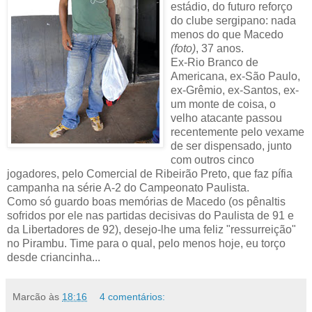
estádio, do futuro reforço
do clube sergipano: nada
menos do que Macedo
(foto)
, 37 anos.
Ex-Rio Branco de
Americana, ex-São Paulo,
ex-Grêmio, ex-Santos, ex-
um monte de coisa, o
velho atacante passou
recentemente pelo vexame
de ser dispensado, junto
com outros cinco
jogadores, pelo Comercial de Ribeirão Preto, que faz pífia
campanha na série A-2 do Campeonato Paulista.
Como só guardo boas memórias de Macedo (os pênaltis
sofridos por ele nas partidas decisivas do Paulista de 91 e
da Libertadores de 92), desejo-lhe uma feliz "ressurreição"
no Pirambu. Time para o qual, pelo menos hoje, eu torço
desde criancinha...
Marcão
às
18:16
4 comentários: