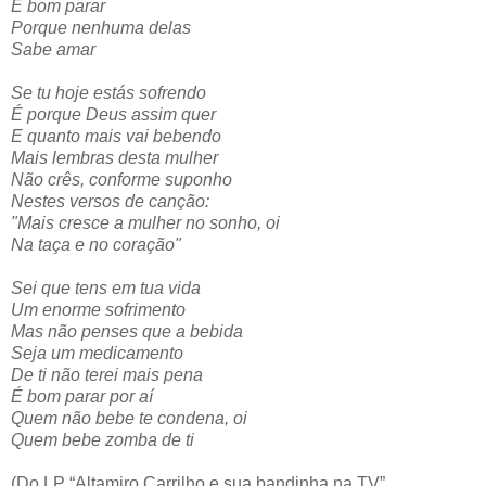
É bom parar
Porque nenhuma delas
Sabe amar
Se tu hoje estás sofrendo
É porque Deus assim quer
E quanto mais vai bebendo
Mais lembras desta mulher
Não crês, conforme suponho
Nestes versos de canção:
"Mais cresce a mulher no sonho, oi
Na taça e no coração"
Sei que tens em tua vida
Um enorme sofrimento
Mas não penses que a bebida
Seja um medicamento
De ti não terei mais pena
É bom parar por aí
Quem não bebe te condena, oi
Quem bebe zomba de ti
(Do LP “Altamiro Carrilho e sua bandinha na TV”,