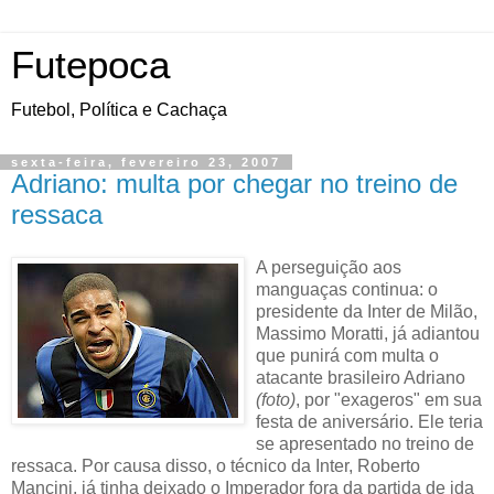
Futepoca
Futebol, Política e Cachaça
sexta-feira, fevereiro 23, 2007
Adriano: multa por chegar no treino de
ressaca
A perseguição aos
manguaças continua: o
presidente da Inter de Milão,
Massimo Moratti, já adiantou
que punirá com multa o
atacante brasileiro Adriano
(foto)
, por "exageros" em sua
festa de aniversário. Ele teria
se apresentado no treino de
ressaca. Por causa disso, o técnico da Inter, Roberto
Mancini, já tinha deixado o Imperador fora da partida de ida