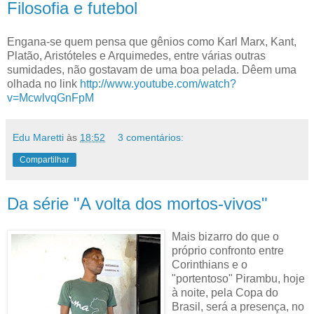
Filosofia e futebol
Engana-se quem pensa que gênios como Karl Marx, Kant,
Platão, Aristóteles e Arquimedes, entre várias outras
sumidades, não gostavam de uma boa pelada. Dêem uma
olhada no link
http://www.youtube.com/watch?
v=McwlvqGnFpM
Edu Maretti
às
18:52
3 comentários:
Compartilhar
Da série "A volta dos mortos-vivos"
Mais bizarro do que o
próprio confronto entre
Corinthians e o
"portentoso" Pirambu, hoje
à noite, pela Copa do
Brasil, será a presença, no