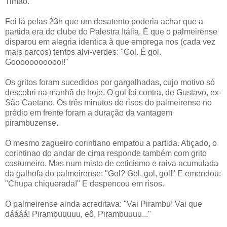
Timão.
Foi lá pelas 23h que um desatento poderia achar que a
partida era do clube do Palestra Itália. É que o palmeirense
disparou em alegria identica à que emprega nos (cada vez
mais parcos) tentos alvi-verdes: "Gol. É gol.
Goooooooooool!"
Os gritos foram sucedidos por gargalhadas, cujo motivo só
descobri na manhã de hoje. O gol foi contra, de Gustavo, ex-
São Caetano. Os três minutos de risos do palmeirense no
prédio em frente foram a duração da vantagem
pirambuzense.
O mesmo zagueiro corintiano empatou a partida. Atiçado, o
corintinao do andar de cima responde também com grito
costumeiro. Mas num misto de ceticismo e raiva acumulada
da galhofa do palmeirense: "Gol? Gol, gol, gol!" E emendou:
"Chupa chiquerada!" E despencou em risos.
O palmeirense ainda acreditava: "Vai Pirambu! Vai que
dáááá! Pirambuuuuu, eô, Pirambuuuu..."