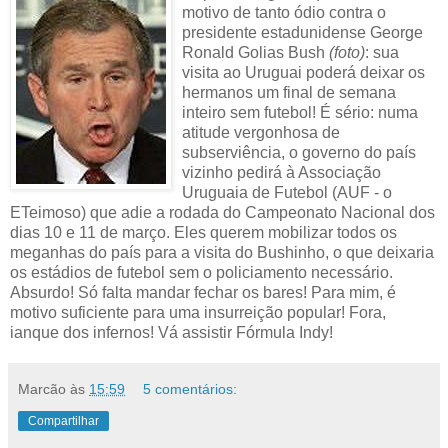
motivo de tanto ódio contra o
presidente estadunidense George
Ronald Golias Bush
(foto)
: sua
visita ao Uruguai poderá deixar os
hermanos um final de semana
inteiro sem futebol! É sério: numa
atitude vergonhosa de
subserviência, o governo do país
vizinho pedirá à Associação
Uruguaia de Futebol (AUF - o
ETeimoso) que adie a rodada do Campeonato Nacional dos
dias 10 e 11 de março. Eles querem mobilizar todos os
meganhas do país para a visita do Bushinho, o que deixaria
os estádios de futebol sem o policiamento necessário.
Absurdo! Só falta mandar fechar os bares! Para mim, é
motivo suficiente para uma insurreição popular! Fora,
ianque dos infernos! Vá assistir Fórmula Indy!
Marcão
às
15:59
5 comentários:
Compartilhar