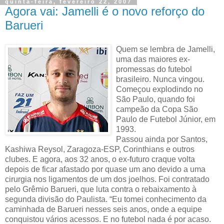
quinta-feira, fevereiro 22, 2007
Agora vai: Jamelli é o novo reforço do
Barueri
Quem se lembra de Jamelli,
uma das maiores ex-
promessas do futebol
brasileiro. Nunca vingou.
Começou explodindo no
São Paulo, quando foi
campeão da Copa São
Paulo de Futebol Júnior, em
1993.
Passou ainda por Santos,
Kashiwa Reysol, Zaragoza-ESP, Corinthians e outros
clubes. E agora, aos 32 anos, o ex-futuro craque volta
depois de ficar afastado por quase um ano devido a uma
cirurgia nos ligamentos de um dos joelhos. Foi contratado
pelo Grêmio Barueri, que luta contra o rebaixamento à
segunda divisão do Paulista. “Eu tomei conhecimento da
caminhada de Barueri nesses seis anos, onde a equipe
conquistou vários acessos. E no futebol nada é por acaso.