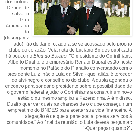
dos outros.
Depois de
salvar o
Pan
Americano
do
(desorganiz
ado) Rio de Janeiro, agora se vê acossado pelo próprio
clube do coração. Veja nota de Luciano Borges publicada
há pouco no
Blog do Boleiro
: "O presidente do Corinthians,
Alberto Dualib, e o empresário Renato Duprat estão neste
momento no Palácio do Planalto conversando com o
presidente Luiz Inácio Lula da Silva - que, aliás, é torcedor
do alvi-negro e conselheiro do clube. A dupla agendou o
encontro para sondar o presidente sobre a possibilidade de
o governo federal ajudar o Corinthians a construir um novo
estádio ou mesmo ampliar a Fazendinha. Além disso,
Dualib quer ver quais as chances de o clube conseguir um
empréstimo do BNDES para acertar sua vida financeira. A
alegação é de que a parte social presta serviços à
comunidade." Ao final da reunião, o Lula deverá perguntar:
"-Quer pagar quanto?".