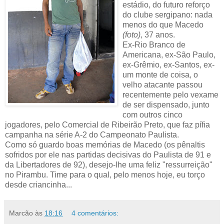
estádio, do futuro reforço
do clube sergipano: nada
menos do que Macedo
(foto)
, 37 anos.
Ex-Rio Branco de
Americana, ex-São Paulo,
ex-Grêmio, ex-Santos, ex-
um monte de coisa, o
velho atacante passou
recentemente pelo vexame
de ser dispensado, junto
com outros cinco
jogadores, pelo Comercial de Ribeirão Preto, que faz pífia
campanha na série A-2 do Campeonato Paulista.
Como só guardo boas memórias de Macedo (os pênaltis
sofridos por ele nas partidas decisivas do Paulista de 91 e
da Libertadores de 92), desejo-lhe uma feliz "ressurreição"
no Pirambu. Time para o qual, pelo menos hoje, eu torço
desde criancinha...
Marcão
às
18:16
4 comentários: