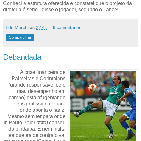
Conheci a estrutura oferecida e constatei que o projeto da
diretoria é sério”, disse o jogador, segundo o Lance!
Edu Maretti
às
22:41
8 comentários:
Compartilhar
Debandada
A crise financeira de
Palmeiras e Corinthians
(grande responsável pelo
mau desempenho em
campo) está afugentando
seus profissionais para
onde aponta o nariz.
Mesmo sem ter para onde
ir, Paulo Baier
(foto)
cansou
da pindaíba. E nem multa
por quebra de contrato vai