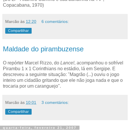
Copacabana, 1970)
Marcão
às
12:20
6 comentários:
Compartilhar
Maldade do pirambuzense
O repórter Marcel Rizzo, do
Lance!
, acompanhou o sofrível
Pirambu 1 x 1 Corinthians no estádio, lá em Sergipe. E
descreveu a seguinte situação: "Magrão (...) ouviu o jogo
inteiro um cidadão gritando que ele não joga nada e que o
trocaria por um caranguejo".
Marcão
às
10:01
3 comentários:
Compartilhar
quarta-feira, fevereiro 21, 2007