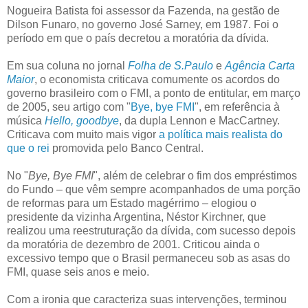
Nogueira Batista foi assessor da Fazenda, na gestão de
Dilson Funaro, no governo José Sarney, em 1987. Foi o
período em que o país decretou a moratória da dívida.
Em sua coluna no jornal
Folha de S.Paulo
e
Agência Carta
Maior
, o economista criticava comumente os acordos do
governo brasileiro com o FMI, a ponto de entitular, em março
de 2005, seu artigo com "
Bye, bye FMI
", em referência à
música
Hello, goodbye
, da dupla Lennon e MacCartney.
Criticava com muito mais vigor
a política mais realista do
que o rei
promovida pelo Banco Central.
No "
Bye, Bye FMI
", além de celebrar o fim dos empréstimos
do Fundo – que vêm sempre acompanhados de uma porção
de reformas para um Estado magérrimo – elogiou o
presidente da vizinha Argentina, Néstor Kirchner, que
realizou uma reestruturação da dívida, com sucesso depois
da moratória de dezembro de 2001. Criticou ainda o
excessivo tempo que o Brasil permaneceu sob as asas do
FMI, quase seis anos e meio.
Com a ironia que caracteriza suas intervenções, terminou