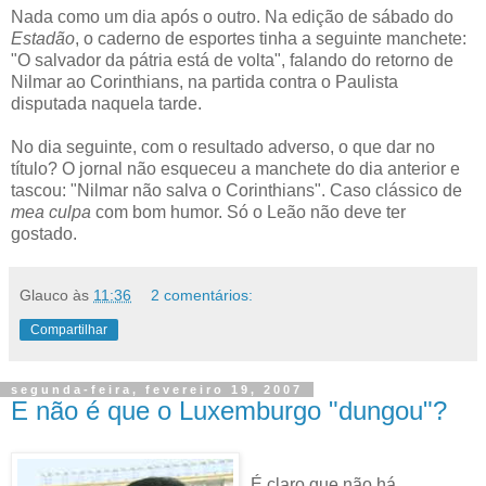
Nada como um dia após o outro. Na edição de sábado do
Estadão
, o caderno de esportes tinha a seguinte manchete:
"O salvador da pátria está de volta", falando do retorno de
Nilmar ao Corinthians, na partida contra o Paulista
disputada naquela tarde.
No dia seguinte, com o resultado adverso, o que dar no
título? O jornal não esqueceu a manchete do dia anterior e
tascou: "Nilmar não salva o Corinthians"
. Caso clássico de
mea culpa
com bom humor. Só o Leão não deve ter
gostado.
Glauco
às
11:36
2 comentários:
Compartilhar
segunda-feira, fevereiro 19, 2007
E não é que o Luxemburgo "dungou"?
É claro que não há