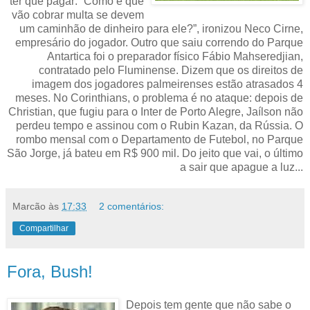
ter que pagar: “Como é que
vão cobrar multa se devem
um caminhão de dinheiro para ele?”, ironizou Neco Cirne,
empresário do jogador. Outro que saiu correndo do Parque
Antartica foi o preparador físico Fábio Mahseredjian,
contratado pelo Fluminense. Dizem que os direitos de
imagem dos jogadores palmeirenses estão atrasados 4
meses. No Corinthians, o problema é no ataque: depois de
Christian, que fugiu para o Inter de Porto Alegre, Jaílson não
perdeu tempo e assinou com o Rubin Kazan, da Rússia. O
rombo mensal com o Departamento de Futebol, no Parque
São Jorge, já bateu em R$ 900 mil. Do jeito que vai, o último
a sair que apague a luz...
Marcão
às
17:33
2 comentários:
Compartilhar
Fora, Bush!
Depois tem gente que não sabe o