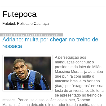
Futepoca
Futebol, Política e Cachaça
sexta-feira, fevereiro 23, 2007
Adriano: multa por chegar no treino de
ressaca
A perseguição aos
manguaças continua: o
presidente da Inter de Milão,
Massimo Moratti, já adiantou
que punirá com multa o
atacante brasileiro Adriano
(foto)
, por "exageros" em sua
festa de aniversário. Ele teria
se apresentado no treino de
ressaca. Por causa disso, o técnico da Inter, Roberto
Mancini, já tinha deixado o Imperador fora da partida de ida