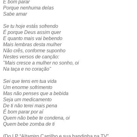
É bom parar
Porque nenhuma delas
Sabe amar
Se tu hoje estás sofrendo
É porque Deus assim quer
E quanto mais vai bebendo
Mais lembras desta mulher
Não crês, conforme suponho
Nestes versos de canção:
"Mais cresce a mulher no sonho, oi
Na taça e no coração"
Sei que tens em tua vida
Um enorme sofrimento
Mas não penses que a bebida
Seja um medicamento
De ti não terei mais pena
É bom parar por aí
Quem não bebe te condena, oi
Quem bebe zomba de ti
(Do LP “Altamiro Carrilho e sua bandinha na TV”,