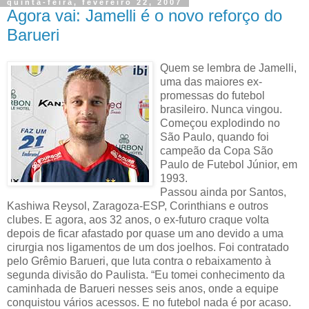
quinta-feira, fevereiro 22, 2007
Agora vai: Jamelli é o novo reforço do
Barueri
Quem se lembra de Jamelli,
uma das maiores ex-
promessas do futebol
brasileiro. Nunca vingou.
Começou explodindo no
São Paulo, quando foi
campeão da Copa São
Paulo de Futebol Júnior, em
1993.
Passou ainda por Santos,
Kashiwa Reysol, Zaragoza-ESP, Corinthians e outros
clubes. E agora, aos 32 anos, o ex-futuro craque volta
depois de ficar afastado por quase um ano devido a uma
cirurgia nos ligamentos de um dos joelhos. Foi contratado
pelo Grêmio Barueri, que luta contra o rebaixamento à
segunda divisão do Paulista. “Eu tomei conhecimento da
caminhada de Barueri nesses seis anos, onde a equipe
conquistou vários acessos. E no futebol nada é por acaso.