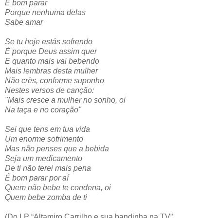
É bom parar
Porque nenhuma delas
Sabe amar
Se tu hoje estás sofrendo
É porque Deus assim quer
E quanto mais vai bebendo
Mais lembras desta mulher
Não crês, conforme suponho
Nestes versos de canção:
"Mais cresce a mulher no sonho, oi
Na taça e no coração"
Sei que tens em tua vida
Um enorme sofrimento
Mas não penses que a bebida
Seja um medicamento
De ti não terei mais pena
É bom parar por aí
Quem não bebe te condena, oi
Quem bebe zomba de ti
(Do LP “Altamiro Carrilho e sua bandinha na TV”,