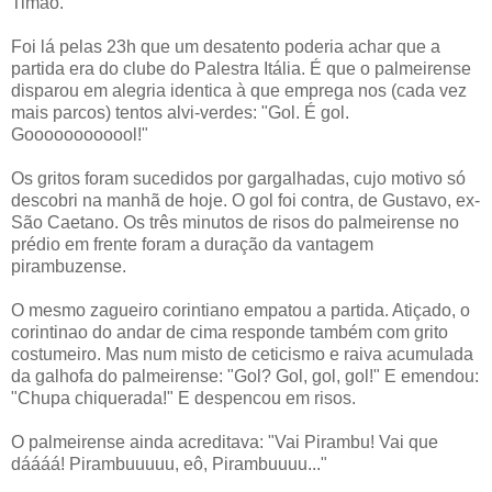
Timão.
Foi lá pelas 23h que um desatento poderia achar que a
partida era do clube do Palestra Itália. É que o palmeirense
disparou em alegria identica à que emprega nos (cada vez
mais parcos) tentos alvi-verdes: "Gol. É gol.
Goooooooooool!"
Os gritos foram sucedidos por gargalhadas, cujo motivo só
descobri na manhã de hoje. O gol foi contra, de Gustavo, ex-
São Caetano. Os três minutos de risos do palmeirense no
prédio em frente foram a duração da vantagem
pirambuzense.
O mesmo zagueiro corintiano empatou a partida. Atiçado, o
corintinao do andar de cima responde também com grito
costumeiro. Mas num misto de ceticismo e raiva acumulada
da galhofa do palmeirense: "Gol? Gol, gol, gol!" E emendou:
"Chupa chiquerada!" E despencou em risos.
O palmeirense ainda acreditava: "Vai Pirambu! Vai que
dáááá! Pirambuuuuu, eô, Pirambuuuu..."