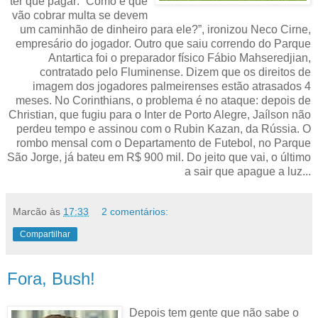
ter que pagar: “Como é que
vão cobrar multa se devem
um caminhão de dinheiro para ele?”, ironizou Neco Cirne,
empresário do jogador. Outro que saiu correndo do Parque
Antartica foi o preparador físico Fábio Mahseredjian,
contratado pelo Fluminense. Dizem que os direitos de
imagem dos jogadores palmeirenses estão atrasados 4
meses. No Corinthians, o problema é no ataque: depois de
Christian, que fugiu para o Inter de Porto Alegre, Jaílson não
perdeu tempo e assinou com o Rubin Kazan, da Rússia. O
rombo mensal com o Departamento de Futebol, no Parque
São Jorge, já bateu em R$ 900 mil. Do jeito que vai, o último
a sair que apague a luz...
Marcão
às
17:33
2 comentários:
Compartilhar
Fora, Bush!
Depois tem gente que não sabe o