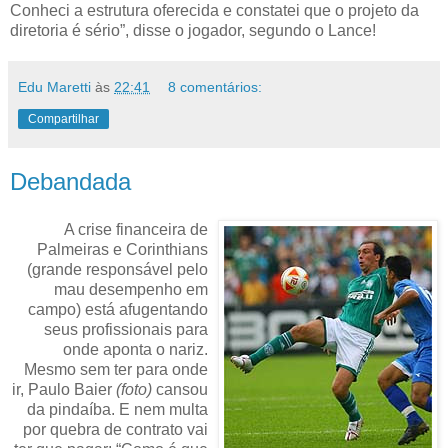
Conheci a estrutura oferecida e constatei que o projeto da
diretoria é sério”, disse o jogador, segundo o Lance!
Edu Maretti
às
22:41
8 comentários:
Compartilhar
Debandada
A crise financeira de
Palmeiras e Corinthians
(grande responsável pelo
mau desempenho em
campo) está afugentando
seus profissionais para
onde aponta o nariz.
Mesmo sem ter para onde
ir, Paulo Baier
(foto)
cansou
da pindaíba. E nem multa
por quebra de contrato vai