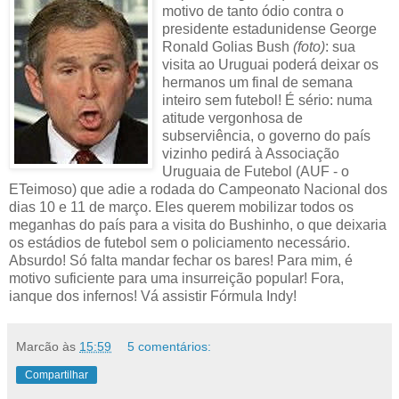
motivo de tanto ódio contra o
presidente estadunidense George
Ronald Golias Bush
(foto)
: sua
visita ao Uruguai poderá deixar os
hermanos um final de semana
inteiro sem futebol! É sério: numa
atitude vergonhosa de
subserviência, o governo do país
vizinho pedirá à Associação
Uruguaia de Futebol (AUF - o
ETeimoso) que adie a rodada do Campeonato Nacional dos
dias 10 e 11 de março. Eles querem mobilizar todos os
meganhas do país para a visita do Bushinho, o que deixaria
os estádios de futebol sem o policiamento necessário.
Absurdo! Só falta mandar fechar os bares! Para mim, é
motivo suficiente para uma insurreição popular! Fora,
ianque dos infernos! Vá assistir Fórmula Indy!
Marcão
às
15:59
5 comentários:
Compartilhar