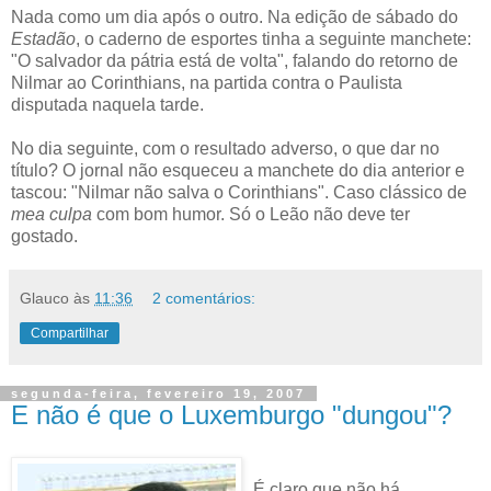
Nada como um dia após o outro. Na edição de sábado do
Estadão
, o caderno de esportes tinha a seguinte manchete:
"O salvador da pátria está de volta", falando do retorno de
Nilmar ao Corinthians, na partida contra o Paulista
disputada naquela tarde.
No dia seguinte, com o resultado adverso, o que dar no
título? O jornal não esqueceu a manchete do dia anterior e
tascou: "Nilmar não salva o Corinthians"
. Caso clássico de
mea culpa
com bom humor. Só o Leão não deve ter
gostado.
Glauco
às
11:36
2 comentários:
Compartilhar
segunda-feira, fevereiro 19, 2007
E não é que o Luxemburgo "dungou"?
É claro que não há