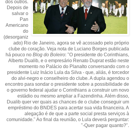
dos outros.
Depois de
salvar o
Pan
Americano
do
(desorganiz
ado) Rio de Janeiro, agora se vê acossado pelo próprio
clube do coração. Veja nota de Luciano Borges publicada
há pouco no
Blog do Boleiro
: "O presidente do Corinthians,
Alberto Dualib, e o empresário Renato Duprat estão neste
momento no Palácio do Planalto conversando com o
presidente Luiz Inácio Lula da Silva - que, aliás, é torcedor
do alvi-negro e conselheiro do clube. A dupla agendou o
encontro para sondar o presidente sobre a possibilidade de
o governo federal ajudar o Corinthians a construir um novo
estádio ou mesmo ampliar a Fazendinha. Além disso,
Dualib quer ver quais as chances de o clube conseguir um
empréstimo do BNDES para acertar sua vida financeira. A
alegação é de que a parte social presta serviços à
comunidade." Ao final da reunião, o Lula deverá perguntar:
"-Quer pagar quanto?".