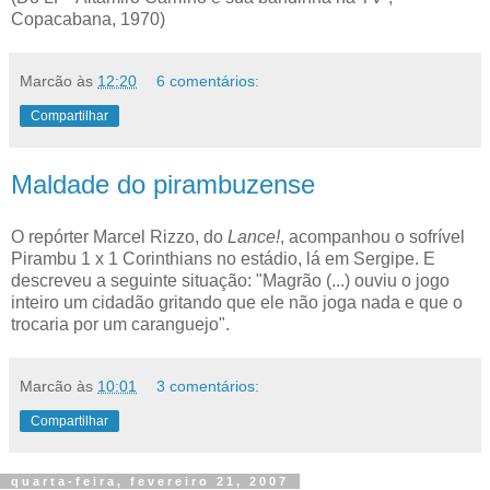
Copacabana, 1970)
Marcão
às
12:20
6 comentários:
Compartilhar
Maldade do pirambuzense
O repórter Marcel Rizzo, do
Lance!
, acompanhou o sofrível
Pirambu 1 x 1 Corinthians no estádio, lá em Sergipe. E
descreveu a seguinte situação: "Magrão (...) ouviu o jogo
inteiro um cidadão gritando que ele não joga nada e que o
trocaria por um caranguejo".
Marcão
às
10:01
3 comentários:
Compartilhar
quarta-feira, fevereiro 21, 2007