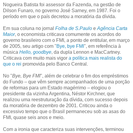
Nogueira Batista foi assessor da Fazenda, na gestão de
Dilson Funaro, no governo José Sarney, em 1987. Foi o
período em que o país decretou a moratória da dívida.
Em sua coluna no jornal
Folha de S.Paulo
e
Agência Carta
Maior
, o economista criticava comumente os acordos do
governo brasileiro com o FMI, a ponto de entitular, em março
de 2005, seu artigo com "
Bye, bye FMI
", em referência à
música
Hello, goodbye
, da dupla Lennon e MacCartney.
Criticava com muito mais vigor
a política mais realista do
que o rei
promovida pelo Banco Central.
No "
Bye, Bye FMI
", além de celebrar o fim dos empréstimos
do Fundo – que vêm sempre acompanhados de uma porção
de reformas para um Estado magérrimo – elogiou o
presidente da vizinha Argentina, Néstor Kirchner, que
realizou uma reestruturação da dívida, com sucesso depois
da moratória de dezembro de 2001. Criticou ainda o
excessivo tempo que o Brasil permaneceu sob as asas do
FMI, quase seis anos e meio.
Com a ironia que caracteriza suas intervenções, terminou