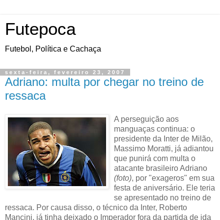
Futepoca
Futebol, Política e Cachaça
sexta-feira, fevereiro 23, 2007
Adriano: multa por chegar no treino de
ressaca
A perseguição aos
manguaças continua: o
presidente da Inter de Milão,
Massimo Moratti, já adiantou
que punirá com multa o
atacante brasileiro Adriano
(foto)
, por "exageros" em sua
festa de aniversário. Ele teria
se apresentado no treino de
ressaca. Por causa disso, o técnico da Inter, Roberto
Mancini, já tinha deixado o Imperador fora da partida de ida