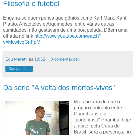
Filosofia e futebol
Engana-se quem pensa que gênios como Karl Marx, Kant,
Platão, Aristóteles e Arquimedes, entre várias outras
sumidades, não gostavam de uma boa pelada. Dêem uma
olhada no link
http://www.youtube.com/watch?
v=McwlvqGnFpM
Edu Maretti
às
18:52
3 comentários:
Compartilhar
Da série "A volta dos mortos-vivos"
Mais bizarro do que o
próprio confronto entre
Corinthians e o
"portentoso" Pirambu, hoje
à noite, pela Copa do
Brasil, será a presença, no