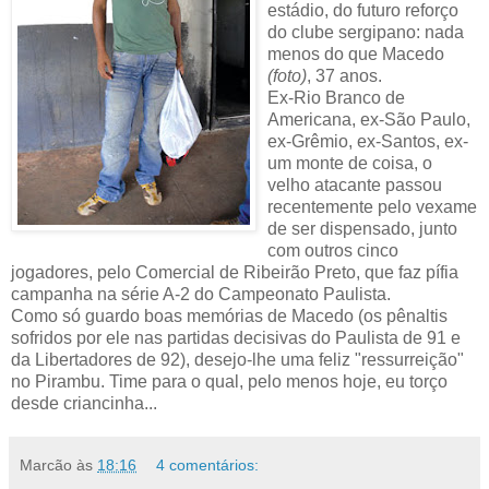
estádio, do futuro reforço
do clube sergipano: nada
menos do que Macedo
(foto)
, 37 anos.
Ex-Rio Branco de
Americana, ex-São Paulo,
ex-Grêmio, ex-Santos, ex-
um monte de coisa, o
velho atacante passou
recentemente pelo vexame
de ser dispensado, junto
com outros cinco
jogadores, pelo Comercial de Ribeirão Preto, que faz pífia
campanha na série A-2 do Campeonato Paulista.
Como só guardo boas memórias de Macedo (os pênaltis
sofridos por ele nas partidas decisivas do Paulista de 91 e
da Libertadores de 92), desejo-lhe uma feliz "ressurreição"
no Pirambu. Time para o qual, pelo menos hoje, eu torço
desde criancinha...
Marcão
às
18:16
4 comentários: