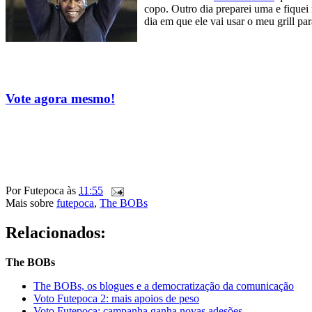
copo. Outro dia preparei uma e fique
dia em que ele vai usar o meu grill pa
Vote agora mesmo!
Por
Futepoca
às
11:55
Mais sobre
futepoca
,
The BOBs
Relacionados:
The BOBs
The BOBs, os blogues e a democratização da comunicação
Voto Futepoca 2: mais apoios de peso
Voto Futepoca: campanha ganha novas adesões