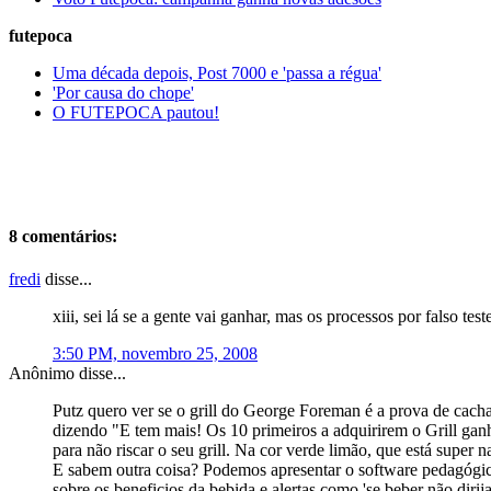
futepoca
Uma década depois, Post 7000 e 'passa a régua'
'Por causa do chope'
O FUTEPOCA pautou!
8 comentários:
fredi
disse...
xiii, sei lá se a gente vai ganhar, mas os processos por falso 
3:50 PM, novembro 25, 2008
Anônimo disse...
Putz quero ver se o grill do George Foreman é a prova de cacha
dizendo "E tem mais! Os 10 primeiros a adquirirem o Grill ganha
para não riscar o seu grill. Na cor verde limão, que está super 
E sabem outra coisa? Podemos apresentar o software pedagógico
sobre os beneficios da bebida e alertas como 'se beber não dirij