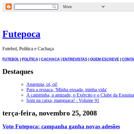
Futepoca
Futebol, Política e Cachaça
FUTEBOL
|
POLÍTICA
|
CACHAÇA
|
ENTREVISTAS
|
QUEM ESCREVE
|
CONTA
Destaques
Anarquia, oi, oi!
Para a ressaca, 'Minha enxada, minha vida'
A caipirinha, a amizade, o Exército e o Clube da Esquina
Som na caixa, manguaça! - Volume 91
terça-feira, novembro 25, 2008
Voto Futepoca: campanha ganha novas adesões