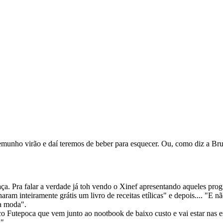
testemunho virão e daí teremos de beber para esquecer. Ou, como diz a B
ça. Pra falar a verdade já toh vendo o Xinef apresentando aqueles prog
ram inteiramente grátis um livro de receitas etílicas" e depois.... "E 
na moda".
 Futepoca que vem junto ao nootbook de baixo custo e vai estar nas e
a"