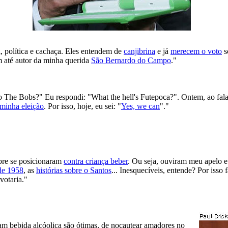
, política e cachaça. Eles entendem de
canjibrina
e já
merecem o voto
s
m até autor da minha querida
São Bernardo do Campo
."
 The Bobs?" Eu respondi: "What the hell's Futepoca?". Ontem, ao falar
minha eleição
. Por isso, hoje, eu sei: "
Yes, we can
"."
mpre se posicionaram
contra criança beber
. Ou seja, ouviram meu apelo e
de 1958
, as
histórias sobre o Santos
... Inesquecíveis, entende? Por isso
votaria."
m bebida alcóolica são ótimas, de nocautear amadores no