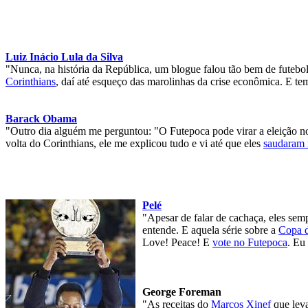
Luiz Inácio Lula da Silva
"Nunca, na história da República, um blogue falou tão bem de futebol
Corinthians
, daí até esqueço das marolinhas da crise econômica. E te
Barack Obama
"Outro dia alguém me perguntou: "O Futepoca pode virar a eleição no
volta do Corinthians, ele me explicou tudo e vi até que eles
saudaram 
Pelé
"Apesar de falar de cachaça, eles se
entende. E aquela série sobre a
Copa 
Love! Peace! E
vote no Futepoca
. Eu 
George Foreman
"As receitas do
Marcos Xinef
que leva