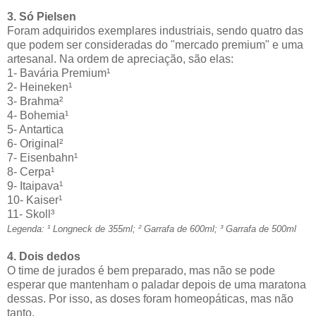
3. Só Pielsen
Foram adquiridos exemplares industriais, sendo quatro das
que podem ser consideradas do "mercado premium" e uma
artesanal. Na ordem de apreciação, são elas:
1- Bavária Premium¹
2- Heineken¹
3- Brahma²
4- Bohemia¹
5- Antartica
6- Original²
7- Eisenbahn¹
8- Cerpa¹
9- Itaipava¹
10- Kaiser¹
11- Skoll³
Legenda: ¹ Longneck de 355ml; ² Garrafa de 600ml; ³ Garrafa de 500ml
4. Dois dedos
O time de jurados é bem preparado, mas não se pode
esperar que mantenham o paladar depois de uma maratona
dessas. Por isso, as doses foram homeopáticas, mas não
tanto.