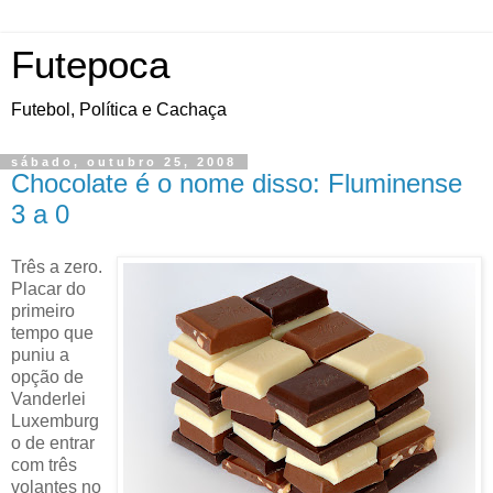
Futepoca
Futebol, Política e Cachaça
sábado, outubro 25, 2008
Chocolate é o nome disso: Fluminense
3 a 0
Três a zero.
Placar do
primeiro
tempo que
puniu a
opção de
Vanderlei
Luxemburg
o de entrar
com três
volantes no