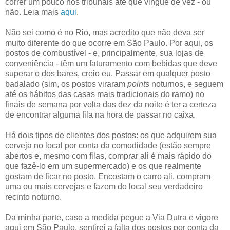
correr um pouco nos tribunais até que vingue de vez - ou
não. Leia mais
aqui
.
Não sei como é no Rio, mas acredito que não deva ser
muito diferente do que ocorre em São Paulo. Por aqui, os
postos de combustível - e, principalmente, sua lojas de
conveniência - têm um faturamento com bebidas que deve
superar o dos bares, creio eu. Passar em qualquer posto
badalado (sim, os postos viraram
points
noturnos, e seguem
até os hábitos das casas mais tradicionais do ramo) no
finais de semana por volta das dez da noite é ter a certeza
de encontrar alguma fila na hora de passar no caixa.
Há dois tipos de clientes dos postos: os que adquirem sua
cerveja no local por conta da comodidade (estão sempre
abertos e, mesmo com filas, comprar ali é mais rápido do
que fazê-lo em um supermercado) e os que realmente
gostam de ficar no posto. Encostam o carro ali, compram
uma ou mais cervejas e fazem do local seu verdadeiro
recinto noturno.
Da minha parte, caso a medida pegue a Via Dutra e vigore
aqui em São Paulo, sentirei a falta dos postos por conta da