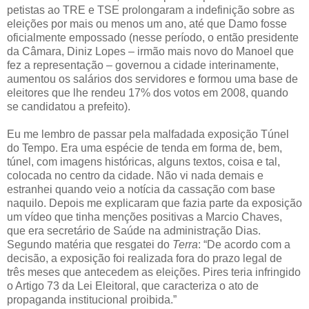
petistas ao TRE e TSE prolongaram a indefinição sobre as
eleições por mais ou menos um ano, até que Damo fosse
oficialmente empossado (nesse período, o então presidente
da Câmara, Diniz Lopes – irmão mais novo do Manoel que
fez a representação – governou a cidade interinamente,
aumentou os salários dos servidores e formou uma base de
eleitores que lhe rendeu 17% dos votos em 2008, quando
se candidatou a prefeito).
Eu me lembro de passar pela malfadada exposição Túnel
do Tempo. Era uma espécie de tenda em forma de, bem,
túnel, com imagens históricas, alguns textos, coisa e tal,
colocada no centro da cidade. Não vi nada demais e
estranhei quando veio a notícia da cassação com base
naquilo. Depois me explicaram que fazia parte da exposição
um vídeo que tinha menções positivas a Marcio Chaves,
que era secretário de Saúde na administração Dias.
Segundo matéria que resgatei do
Terra
: “De acordo com a
decisão, a exposição foi realizada fora do prazo legal de
três meses que antecedem as eleições. Pires teria infringido
o Artigo 73 da Lei Eleitoral, que caracteriza o ato de
propaganda institucional proibida.”