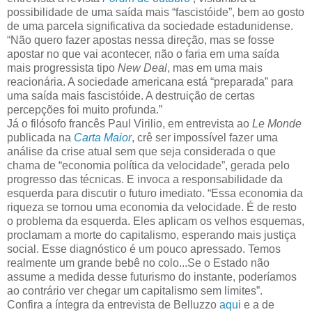
possibilidade de uma saída mais “fascistóide”, bem ao gosto
de uma parcela significativa da sociedade estadunidense.
“Não quero fazer apostas nessa direção, mas se fosse
apostar no que vai acontecer, não o faria em uma saída
mais progressista tipo
New Deal
, mas em uma mais
reacionária. A sociedade americana está “preparada” para
uma saída mais fascistóide. A destruição de certas
percepções foi muito profunda.”
Já o filósofo francês Paul Virilio, em entrevista ao
Le Monde
publicada na
Carta Maior
, crê ser impossível fazer uma
análise da crise atual sem que seja considerada o que
chama de “economia política da velocidade”, gerada pelo
progresso das técnicas. E invoca a responsabilidade da
esquerda para discutir o futuro imediato. “Essa economia da
riqueza se tornou uma economia da velocidade. É de resto
o problema da esquerda. Eles aplicam os velhos esquemas,
proclamam a morte do capitalismo, esperando mais justiça
social. Esse diagnóstico é um pouco apressado. Temos
realmente um grande bebê no colo...Se o Estado não
assume a medida desse futurismo do instante, poderíamos
ao contrário ver chegar um capitalismo sem limites”.
Confira a íntegra da entrevista de Belluzzo
aqui
e a de