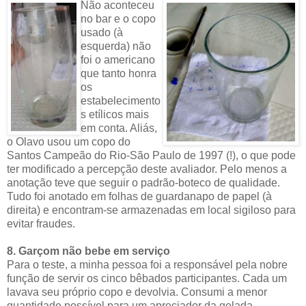
Não aconteceu
no bar e o copo
usado (à
esquerda) não
foi o americano
que tanto honra
os
estabelecimento
s etílicos mais
em conta. Aliás,
o Olavo usou um copo do
Santos Campeão do Rio-São Paulo de 1997 (!), o que pode
ter modificado a percepção deste avaliador. Pelo menos a
anotação teve que seguir o padrão-boteco de qualidade.
Tudo foi anotado em folhas de guardanapo de papel (à
direita) e encontram-se armazenadas em local sigiloso para
evitar fraudes.
8. Garçom não bebe em serviço
Para o teste, a minha pessoa foi a responsável pela nobre
função de servir os cinco bêbados participantes. Cada um
lavava seu próprio copo e devolvia. Consumi a menor
quantidade possível para um apreciador da gelada.