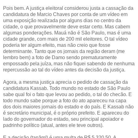
Pois bem. A justiça eleitoral considerou justa a cassação da
candidatura de Marcio Chaves por conta de um vídeo em
uma exposição realizada por alguns dias no centro da
cidade, o que provavelmente deve estar certo. Mas cabem
algumas ponderações. Mauá não é São Paulo, mas é uma
cidade grande, com mais de 200 mil eleitores. O tal vídeo
poderia ter algum efeito, mas não creio que fosse
determinante. Tanto que os jornais da região deram (me
lembro bem) a foto de Damo sendo prematuramente
empossado pela juíza, mas não fiquei sabendo de nenhuma
repercussão ao tal do vídeo antes da decisão da justiça.
Agora, a mesma justiça aprecia o pedido de cassação da
candidatura Kassab. Todo mundo no estado de São Paulo
sabe qual foi o fato que levou ao pedido, o tal do checão. E
todo mundo sabe porque a foto do ato apareceu na capa
dos dois maiores jornais do estado e do país. E Kassab não
é secretário municipal, é o próprio prefeito. E apareceu do
lado do governador do estado, seu principal apoiador e
padrinho político (atual, antes ele teve outros).
E a decisão (tanãm!) é uma multa de R$ 5.320,50. A