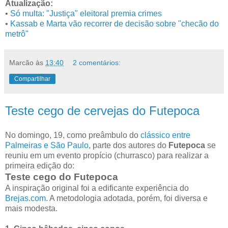
Atualização:
•
Só multa: "Justiça" eleitoral premia crimes
•
Kassab e Marta vão recorrer de decisão sobre "checão do
metrô"
Marcão
às
13:40
2 comentários:
Compartilhar
Teste cego de cervejas do Futepoca
No domingo, 19, como preâmbulo do
clássico entre
Palmeiras e São Paulo
, parte dos autores do
Futepoca
se
reuniu em um evento propício (churrasco) para realizar a
primeira edição do:
Teste cego do Futepoca
A inspiração original foi a edificante experiência do
Brejas.com
. A metodologia adotada, porém, foi diversa e
mais modesta.