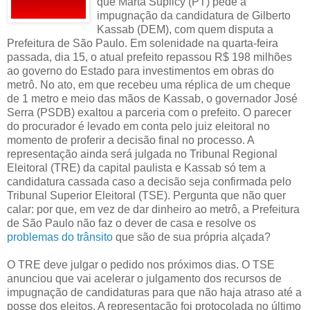
que Marta Suplicy (PT) pede a
impugnação da candidatura de Gilberto
Kassab (DEM), com quem disputa a
Prefeitura de São Paulo. Em solenidade na quarta-feira
passada, dia 15, o atual prefeito repassou R$ 198 milhões
ao governo do Estado para investimentos em obras do
metrô. No ato, em que recebeu uma réplica de um cheque
de 1 metro e meio das mãos de Kassab, o governador José
Serra (PSDB) exaltou a parceria com o prefeito. O parecer
do procurador é levado em conta pelo juiz eleitoral no
momento de proferir a decisão final no processo. A
representação ainda será julgada no Tribunal Regional
Eleitoral (TRE) da capital paulista e Kassab só tem a
candidatura cassada caso a decisão seja confirmada pelo
Tribunal Superior Eleitoral (TSE). Pergunta que não quer
calar: por que, em vez de dar dinheiro ao metrô, a Prefeitura
de São Paulo não faz o dever de casa e resolve os
problemas do trânsito
que são de sua própria alçada?
O TRE deve julgar o pedido nos próximos dias. O TSE
anunciou que vai acelerar o julgamento dos recursos de
impugnação de candidaturas para que não haja atraso até a
posse dos eleitos. A representação foi protocolada no último