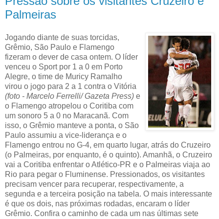
Pressão sobre os visitantes Cruzeiro e
Palmeiras
Jogando diante de suas torcidas,
Grêmio, São Paulo e Flamengo
fizeram o dever de casa ontem. O líder
venceu o Sport por 1 a 0 em Porto
Alegre, o time de Muricy Ramalho
virou o jogo para 2 a 1 contra o Vitória
(foto - Marcelo Ferrelli/ Gazeta Press)
e
o Flamengo atropelou o Coritiba com
um sonoro 5 a 0 no Maracanã. Com
isso, o Grêmio manteve a ponta, o São
Paulo assumiu a vice-liderança e o
Flamengo entrou no G-4, em quarto lugar, atrás do Cruzeiro
(o Palmeiras, por enquanto, é o quinto). Amanhã, o Cruzeiro
vai a Coritiba enfrentar o Atlético-PR e o Palmeiras viaja ao
Rio para pegar o Fluminense. Pressionados, os visitantes
precisam vencer para recuperar, respectivamente, a
segunda e a terceira posição na tabela. O mais interessante
é que os dois, nas próximas rodadas, encaram o líder
Grêmio. Confira o caminho de cada um nas últimas sete