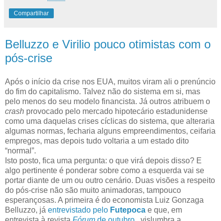
Compartilhar
Belluzzo e Virilio pouco otimistas com o
pós-crise
Após o início da crise nos EUA, muitos viram ali o prenúncio
do fim do capitalismo. Talvez não do sistema em si, mas
pelo menos do seu modelo financista. Já outros atribuem o
crash
provocado pelo mercado hipotecário estadunidense
como uma daquelas crises cíclicas do sistema, que alteraria
algumas normas, fecharia alguns empreendimentos, ceifaria
empregos, mas depois tudo voltaria a um estado dito
“normal”.
Isto posto, fica uma pergunta: o que virá depois disso? E
algo pertinente é ponderar sobre como a esquerda vai se
portar diante de um ou outro cenário. Duas visões a respeito
do pós-crise não são muito animadoras, tampouco
esperançosas. A primeira é do economista Luiz Gonzaga
Belluzzo, já
entrevistado pelo
Futepoca
e que, em
entrevista à revista
Fórum
de outubro
, vislumbra a