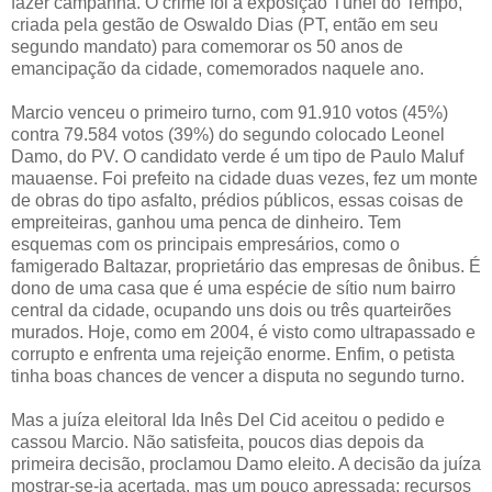
fazer campanha. O crime foi a exposição Túnel do Tempo,
criada pela gestão de Oswaldo Dias (PT, então em seu
segundo mandato) para comemorar os 50 anos de
emancipação da cidade, comemorados naquele ano.
Marcio venceu o primeiro turno, com 91.910 votos (45%)
contra 79.584 votos (39%) do segundo colocado Leonel
Damo, do PV. O candidato verde é um tipo de Paulo Maluf
mauaense. Foi prefeito na cidade duas vezes, fez um monte
de obras do tipo asfalto, prédios públicos, essas coisas de
empreiteiras, ganhou uma penca de dinheiro. Tem
esquemas com os principais empresários, como o
famigerado Baltazar, proprietário das empresas de ônibus. É
dono de uma casa que é uma espécie de sítio num bairro
central da cidade, ocupando uns dois ou três quarteirões
murados. Hoje, como em 2004, é visto como ultrapassado e
corrupto e enfrenta uma rejeição enorme. Enfim, o petista
tinha boas chances de vencer a disputa no segundo turno.
Mas a juíza eleitoral Ida Inês Del Cid aceitou o pedido e
cassou Marcio. Não satisfeita, poucos dias depois da
primeira decisão, proclamou Damo eleito. A decisão da juíza
mostrar-se-ia acertada, mas um pouco apressada: recursos