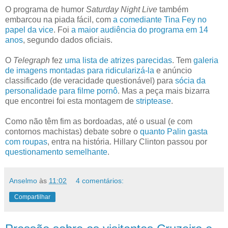
O programa de humor
Saturday Night Live
também
embarcou na piada fácil, com
a comediante Tina Fey no
papel da vice
. Foi
a maior audiência do programa em 14
anos
, segundo dados oficiais.
O
Telegraph
fez
uma lista de atrizes parecidas
. Tem
galeria
de imagens montadas para ridicularizá-la
e anúncio
classificado (de veracidade questionável) para
sócia da
personalidade para filme pornô
. Mas a peça mais bizarra
que encontrei foi esta montagem de
striptease
.
Como não têm fim as bordoadas, até o usual (e com
contornos machistas) debate sobre o
quanto Palin gasta
com roupas
, entra na história.
Hillary Clinton passou por
questionamento semelhante
.
Anselmo
às
11:02
4 comentários:
Compartilhar