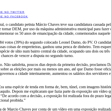
HE NO TWITTER
HE NO FACEBOOK
ral, o candidato petista Márcio Chaves teve sua candidatura cassada pe
e tornar DEM, por uso da máquina administrativa municipal para fazer
omemorar os 50 anos de emancipação da cidade, comemorados naquele
584 votos (39%) do segundo colocado Leonel Damo, do PV. O candidato
 essas coisas de empreiteiras, ganhou uma penca de dinheiro. Tem esqu
pécie de sítio num bairro central da cidade, ocupando uns dois ou trê
s chances de vencer a disputa no segundo turno.
io. Não satisfeita, poucos dias depois da primeira decisão, proclamou 
 sobre as eleições por mais ou menos um ano, até que Damo fosse ofic
overnou a cidade interinamente, aumentou os salários dos servidores 
uma espécie de tenda em forma de, bem, túnel, com imagens históricas,
naquilo. Depois me explicaram que fazia parte da exposição um vídeo qu
: “De acordo com a decisão, a exposição foi realizada fora do prazo legal
cional proibida.”
tura de Marcio Chaves por conta de um vídeo em uma exposição realizada