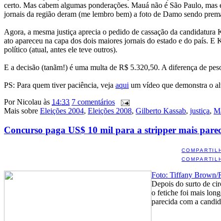
certo. Mas cabem algumas ponderações. Mauá não é São Paulo, mas é u
jornais da região deram (me lembro bem) a foto de Damo sendo premat
Agora, a mesma justiça aprecia o pedido de cassação da candidatura 
ato apareceu na capa dos dois maiores jornais do estado e do país. E 
político (atual, antes ele teve outros).
E a decisão (tanãm!) é uma multa de R$ 5.320,50. A diferença de pe
PS: Para quem tiver paciência, veja
aqui
um vídeo que demonstra o alt
Por
Nicolau
às
14:33
7 comentários
Mais sobre
Eleições 2004
,
Eleições 2008
,
Gilberto Kassab
,
justiça
,
Ma
Concurso paga US$ 10 mil para a stripper mais pare
COMPARTIL
COMPARTIL
Foto: Tiffany Brown/
Depois do surto de ci
o fetiche foi mais lo
parecida com a candid