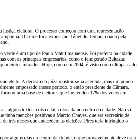
la justiça eleitoral. O processo começou com uma representação
 campanha. O crime foi a exposição Túnel do Tempo, criada pela
 ano.
 verde é um tipo de Paulo Maluf mauaense. Foi prefeito na cidade
emas com os principais empresários, como o famigerado Baltazar,
s quarteirões murados. Hoje, como em 2004, é visto como ultrapassado
Damo eleito. A decisão da juíza mostrar-se-ia acertada, mas um pouco
ialmente empossado (nesse período, o então presidente da Câmara,
e formou uma base de eleitores que lhe rendeu 17% dos votos em
 alguns textos, coisa e tal, colocada no centro da cidade. Não vi
e tinha menções positivas a Marcio Chaves, que era secretário de
 de três meses que antecedem as eleições. Pires teria infringido o
 por alguns dias no centro da cidade, o que provavelmente deve estar