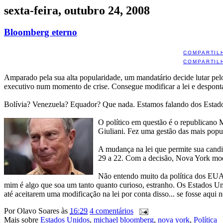
sexta-feira, outubro 24, 2008
Bloomberg eterno
COMPARTIL
COMPARTIL
Amparado pela sua alta popularidade, um mandatário decide lutar pelo
executivo num momento de crise. Consegue modificar a lei e desponta 
Bolívia? Venezuela? Equador? Que nada. Estamos falando dos Estado
O político em questão é o republicano
Giuliani. Fez uma gestão das mais popul
A mudança na lei que permite sua candid
29 a 22. Com a decisão, Nova York modi
Não entendo muito da política dos EUA, 
mim é algo que soa um tanto quanto curioso, estranho. Os Estados Unid
até aceitarem uma modificação na lei por conta disso... se fosse aqui 
Por
Olavo Soares
às
16:29
4 comentários
Mais sobre
Estados Unidos
,
michael bloomberg
,
nova york
,
Política