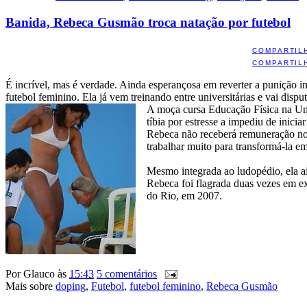
Banida, Rebeca Gusmão troca natação por futebol
COMPARTIL
COMPARTIL
É incrível, mas é verdade. Ainda esperançosa em reverter a punição 
futebol feminino. Ela já vem treinando entre universitárias e vai disp
A moça cursa Educação Física na Unic
tíbia por estresse a impediu de inici
Rebeca não receberá remuneração no p
trabalhar muito para transformá-la em
Mesmo integrada ao ludopédio, ela ai
Rebeca foi flagrada duas vezes em e
do Rio, em 2007.
Por
Glauco
às
15:43
5 comentários
Mais sobre
doping
,
Futebol
,
futebol feminino
,
Rebeca Gusmão