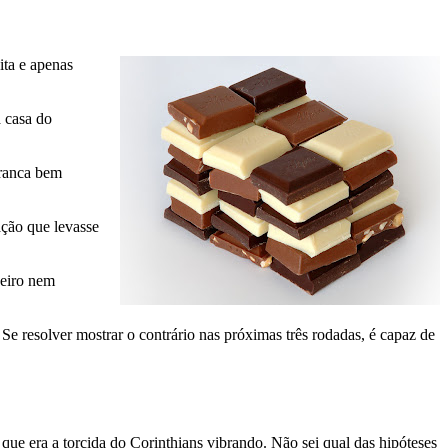
ita e apenas
a casa do
tranca bem
ação que levasse
zeiro nem
Se resolver mostrar o contrário nas próximas três rodadas, é capaz de
ue era a torcida do Corinthians vibrando. Não sei qual das hipóteses