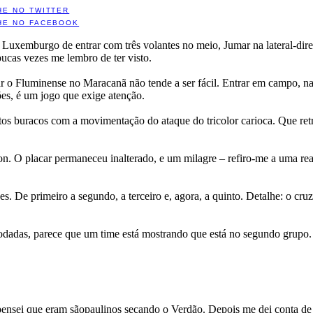
HE NO TWITTER
HE NO FACEBOOK
 Luxemburgo de entrar com três volantes no meio, Jumar na lateral-dire
ucas vezes me lembro de ter visto.
ntar o Fluminense no Maracanã não tende a ser fácil. Entrar em campo, n
ões, é um jogo que exige atenção.
ertos buracos com a movimentação do ataque do tricolor carioca. Que re
on. O placar permaneceu inalterado, e um milagre – refiro-me a uma re
es. De primeiro a segundo, a terceiro e, agora, a quinto. Detalhe: o cru
rodadas, parece que um time está mostrando que está no segundo grupo. 
ensei que eram sãopaulinos secando o Verdão. Depois me dei conta de q