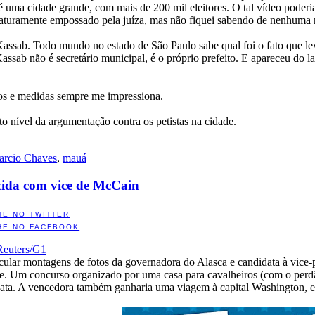
ma cidade grande, com mais de 200 mil eleitores. O tal vídeo poderia 
uramente empossado pela juíza, mas não fiquei sabendo de nenhuma rep
Kassab. Todo mundo no estado de São Paulo sabe qual foi o fato que le
Kassab não é secretário municipal, é o próprio prefeito. E apareceu do 
sos e medidas sempre me impressiona.
o nível da argumentação contra os petistas na cidade.
rcio Chaves
,
mauá
cida com vice de McCain
HE NO TWITTER
HE NO FACEBOOK
Reuters/G1
rcular montagens de fotos da governadora do Alasca e candidata à vice-
nge. Um concurso organizado por uma casa para cavalheiros (com o per
ata. A vencedora também ganharia uma viagem à capital Washington, e