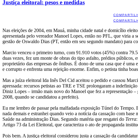
Justiça eleitoral: pesos e medidas
COMPARTIL
COMPARTIL
Nas eleições de 2004, em Mauá, minha cidade natal e domicílio eleito
apresentada pelo vereador Manoel Lopes, então no PFL, que viria a s
gestão de Oswaldo Dias (PT, então em seu segundo mandato) para c
Marcio venceu o primeiro turno, com 91.910 votos (45%) contra 79.
duas vezes, fez um monte de obras do tipo asfalto, prédios públicos,
proprietário das empresas de ônibus. É dono de uma casa que é uma es
e corrupto e enfrenta uma rejeição enorme. Enfim, o petista tinha boa
Mas a juíza eleitoral Ida Inês Del Cid aceitou o pedido e cassou Marc
apressada: recursos petistas ao TRE e TSE prolongaram a indefinição
Diniz Lopes – irmão mais novo do Manoel que fez a representação – g
2008, quando se candidatou a prefeito).
Eu me lembro de passar pela malfadada exposição Túnel do Tempo. Era 
nada demais e estranhei quando veio a notícia da cassação com base 
Saúde na administração Dias. Segundo matéria que resgatei do
Terra
Artigo 73 da Lei Eleitoral, que caracteriza o ato de propaganda institu
Pois bem. A justiça eleitoral considerou justa a cassação da candida