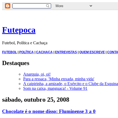
Futepoca
Futebol, Política e Cachaça
FUTEBOL
|
POLÍTICA
|
CACHAÇA
|
ENTREVISTAS
|
QUEM ESCREVE
|
CONTA
Destaques
Anarquia, oi, oi!
Para a ressaca, 'Minha enxada, minha vida'
A caipirinha, a amizade, o Exército e o Clube da Esquina
Som na caixa, manguaça! - Volume 91
sábado, outubro 25, 2008
Chocolate é o nome disso: Fluminense 3 a 0