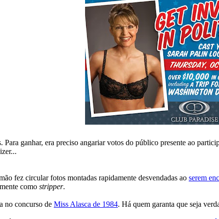
 Para ganhar, era preciso angariar votos do público presente ao partici
zer...
na mão fez circular fotos montadas rapidamente desvendadas ao
serem enc
stamente como
stripper
.
da no concurso de
Miss Alasca de 1984
. Há quem garanta que seja verd