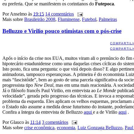
eu preferia. Que se manifestem os corintianos do
Futepoca
.
Por
Anselmo
às
19:15
14 comentários
Mais sobre
Brasileirão 2008
,
Fluminense
,
Futebol
,
Palmeiras
Belluzzo e Virilio pouco otimistas com o pós-crise
COMPARTIL
COMPARTIL
Após o início da crise nos EUA, muitos viram ali o prenúncio do fim 
hipotecário estadunidense como uma daquelas crises cíclicas do siste
Isto posto, fica uma pergunta: o que virá depois disso? E algo pertin
animadoras, tampouco esperançosas. A primeira é do economista Lui
mais “fascistóide”, bem ao gosto de uma parcela significativa da soci
progressista tipo
New Deal
, mas em uma mais reacionária. A sociedade
Já o filósofo francês Paul Virilio, em entrevista ao
Le Monde
publicad
velocidade”, gerada pelo progresso das técnicas. E invoca a responsa
problema da esquerda. Eles aplicam os velhos esquemas, proclamam a 
o Estado não assume a medida desse futurismo do instante, poderíamos
Confira a íntegra da entrevista de Belluzzo
aqui
e a de Virilio
aqui
.
Por
Glauco
às
11:14
3 comentários
Mais sobre
crise econômica
,
economia
,
Luiz Gonzaga Belluzzo
,
Paul 