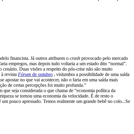
delo financista. Já outros atribuem o
crash
provocado pelo mercado
faria empregos, mas depois tudo voltaria a um estado dito “normal”.
o cenário. Duas visões a respeito do pós-crise não são muito
 à revista
Fórum
de outubro
, vislumbra a possibilidade de uma saída
sse apostar no que vai acontecer, não o faria em uma saída mais
ção de certas percepções foi muito profunda.”
 sem que seja considerada o que chama de “economia política da
a riqueza se tornou uma economia da velocidade. É de resto o
o é um pouco apressado. Temos realmente um grande bebê no colo...Se