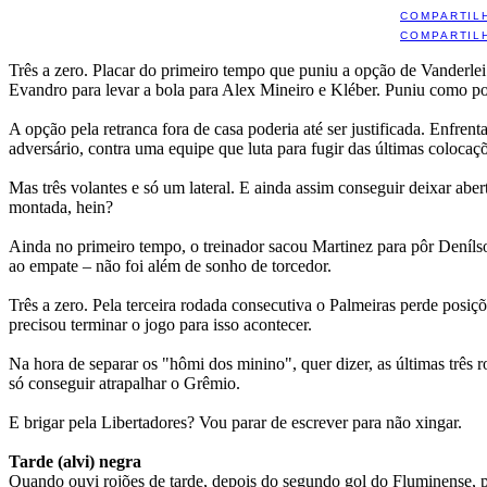
COMPARTIL
COMPARTIL
Três a zero. Placar do primeiro tempo que puniu a opção de Vanderlei
Evandro para levar a bola para Alex Mineiro e Kléber. Puniu como po
A opção pela retranca fora de casa poderia até ser justificada. Enfre
adversário, contra uma equipe que luta para fugir das últimas colocaç
Mas três volantes e só um lateral. E ainda assim conseguir deixar ab
montada, hein?
Ainda no primeiro tempo, o treinador sacou Martinez para pôr Deníls
ao empate – não foi além de sonho de torcedor.
Três a zero. Pela terceira rodada consecutiva o Palmeiras perde posiçõ
precisou terminar o jogo para isso acontecer.
Na hora de separar os "hômi dos minino", quer dizer, as últimas três 
só conseguir atrapalhar o Grêmio.
E brigar pela Libertadores? Vou parar de escrever para não xingar.
Tarde (alvi) negra
Quando ouvi rojões de tarde, depois do segundo gol do Fluminense, p