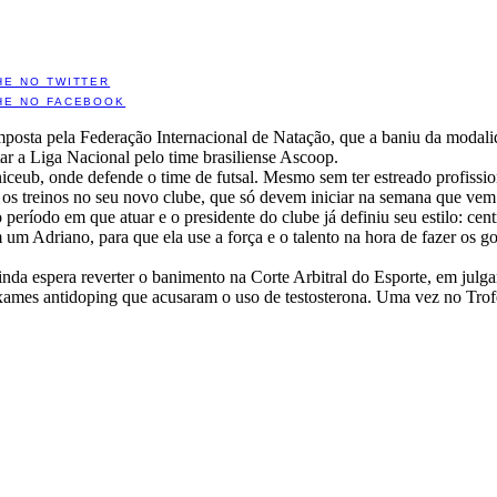
HE NO TWITTER
HE NO FACEBOOK
imposta pela Federação Internacional de Natação, que a baniu da modali
utar a Liga Nacional pelo time brasiliense Ascoop.
eub, onde defende o time de futsal. Mesmo sem ter estreado profission
ar os treinos no seu novo clube, que só devem iniciar na semana que vem
eríodo em que atuar e o presidente do clube já definiu seu estilo: cen
 um Adriano, para que ela use a força e o talento na hora de fazer os g
nda espera reverter o banimento na Corte Arbitral do Esporte, em julg
xames antidoping que acusaram o uso de testosterona. Uma vez no Tro