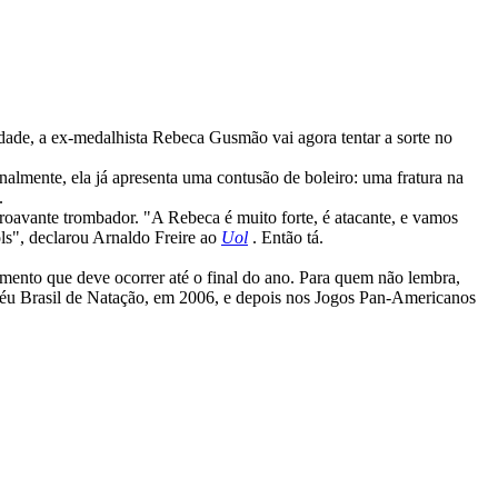
dade, a ex-medalhista Rebeca Gusmão vai agora tentar a sorte no
almente, ela já apresenta uma contusão de boleiro: uma fratura na
.
troavante trombador. "A Rebeca é muito forte, é atacante, e vamos
ols", declarou Arnaldo Freire ao
Uol
. Então tá.
amento que deve ocorrer até o final do ano. Para quem não lembra,
féu Brasil de Natação, em 2006, e depois nos Jogos Pan-Americanos