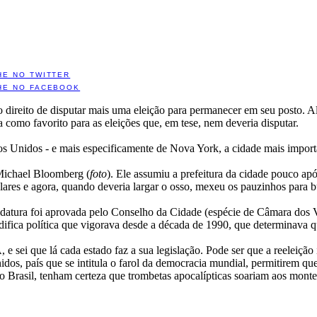
HE NO TWITTER
HE NO FACEBOOK
 direito de disputar mais uma eleição para permanecer em seu posto. A
como favorito para as eleições que, em tese, nem deveria disputar.
s Unidos - e mais especificamente de Nova York, a cidade mais impor
 Michael Bloomberg (
foto
). Ele assumiu a prefeitura da cidade pouco ap
ares e agora, quando deveria largar o osso, mexeu os pauzinhos para bu
atura foi aprovada pelo Conselho da Cidade (espécie de Câmara dos Ver
fica política que vigorava desde a década de 1990, que determinava q
e sei que lá cada estado faz a sua legislação. Pode ser que a reeleição
os, país que se intitula o farol da democracia mundial, permitirem que
no Brasil, tenham certeza que trombetas apocalípticas soariam aos monte