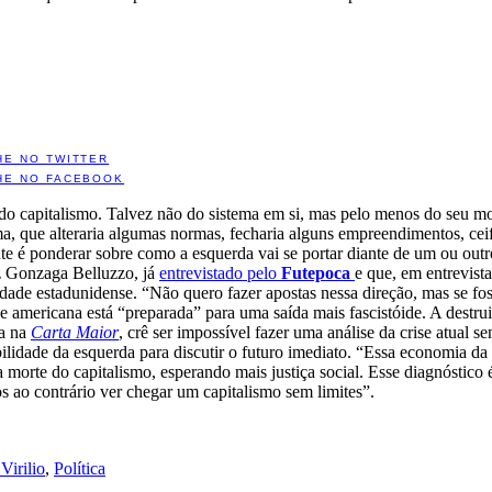
HE NO TWITTER
HE NO FACEBOOK
do capitalismo. Talvez não do sistema em si, mas pelo menos do seu mo
ma, que alteraria algumas normas, fecharia alguns empreendimentos, cei
ente é ponderar sobre como a esquerda vai se portar diante de um ou outr
z Gonzaga Belluzzo, já
entrevistado pelo
Futepoca
e que, em entrevista
edade estadunidense. “Não quero fazer apostas nessa direção, mas se fo
 americana está “preparada” para uma saída mais fascistóide. A destrui
a na
Carta Maior
, crê ser impossível fazer uma análise da crise atual
bilidade da esquerda para discutir o futuro imediato. “Essa economia d
morte do capitalismo, esperando mais justiça social. Esse diagnóstic
 ao contrário ver chegar um capitalismo sem limites”.
Virilio
,
Política