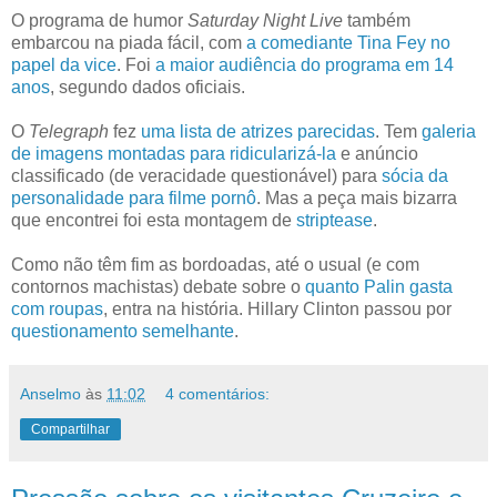
O programa de humor
Saturday Night Live
também
embarcou na piada fácil, com
a comediante Tina Fey no
papel da vice
. Foi
a maior audiência do programa em 14
anos
, segundo dados oficiais.
O
Telegraph
fez
uma lista de atrizes parecidas
. Tem
galeria
de imagens montadas para ridicularizá-la
e anúncio
classificado (de veracidade questionável) para
sócia da
personalidade para filme pornô
. Mas a peça mais bizarra
que encontrei foi esta montagem de
striptease
.
Como não têm fim as bordoadas, até o usual (e com
contornos machistas) debate sobre o
quanto Palin gasta
com roupas
, entra na história.
Hillary Clinton passou por
questionamento semelhante
.
Anselmo
às
11:02
4 comentários:
Compartilhar