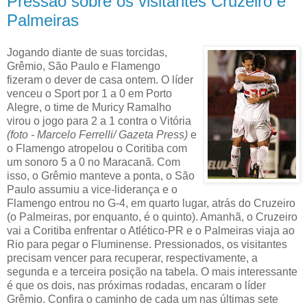
Pressão sobre os visitantes Cruzeiro e
Palmeiras
Jogando diante de suas torcidas,
Grêmio, São Paulo e Flamengo
fizeram o dever de casa ontem. O líder
venceu o Sport por 1 a 0 em Porto
Alegre, o time de Muricy Ramalho
virou o jogo para 2 a 1 contra o Vitória
(foto - Marcelo Ferrelli/ Gazeta Press)
e
o Flamengo atropelou o Coritiba com
um sonoro 5 a 0 no Maracanã. Com
isso, o Grêmio manteve a ponta, o São
Paulo assumiu a vice-liderança e o
Flamengo entrou no G-4, em quarto lugar, atrás do Cruzeiro
(o Palmeiras, por enquanto, é o quinto). Amanhã, o Cruzeiro
vai a Coritiba enfrentar o Atlético-PR e o Palmeiras viaja ao
Rio para pegar o Fluminense. Pressionados, os visitantes
precisam vencer para recuperar, respectivamente, a
segunda e a terceira posição na tabela. O mais interessante
é que os dois, nas próximas rodadas, encaram o líder
Grêmio. Confira o caminho de cada um nas últimas sete