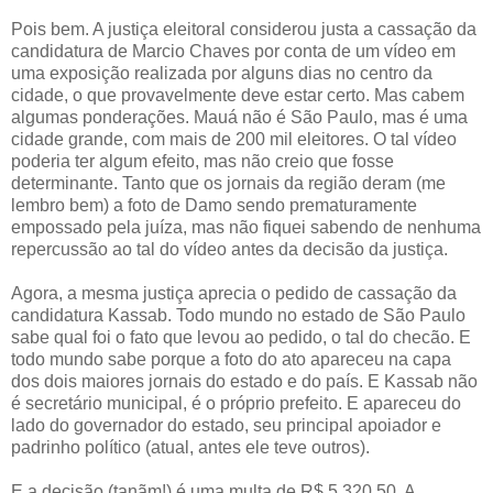
Pois bem. A justiça eleitoral considerou justa a cassação da
candidatura de Marcio Chaves por conta de um vídeo em
uma exposição realizada por alguns dias no centro da
cidade, o que provavelmente deve estar certo. Mas cabem
algumas ponderações. Mauá não é São Paulo, mas é uma
cidade grande, com mais de 200 mil eleitores. O tal vídeo
poderia ter algum efeito, mas não creio que fosse
determinante. Tanto que os jornais da região deram (me
lembro bem) a foto de Damo sendo prematuramente
empossado pela juíza, mas não fiquei sabendo de nenhuma
repercussão ao tal do vídeo antes da decisão da justiça.
Agora, a mesma justiça aprecia o pedido de cassação da
candidatura Kassab. Todo mundo no estado de São Paulo
sabe qual foi o fato que levou ao pedido, o tal do checão. E
todo mundo sabe porque a foto do ato apareceu na capa
dos dois maiores jornais do estado e do país. E Kassab não
é secretário municipal, é o próprio prefeito. E apareceu do
lado do governador do estado, seu principal apoiador e
padrinho político (atual, antes ele teve outros).
E a decisão (tanãm!) é uma multa de R$ 5.320,50. A