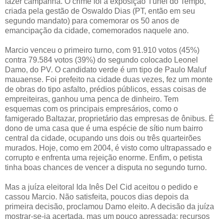
fazer campanha. O crime foi a exposição Túnel do Tempo,
criada pela gestão de Oswaldo Dias (PT, então em seu
segundo mandato) para comemorar os 50 anos de
emancipação da cidade, comemorados naquele ano.
Marcio venceu o primeiro turno, com 91.910 votos (45%)
contra 79.584 votos (39%) do segundo colocado Leonel
Damo, do PV. O candidato verde é um tipo de Paulo Maluf
mauaense. Foi prefeito na cidade duas vezes, fez um monte
de obras do tipo asfalto, prédios públicos, essas coisas de
empreiteiras, ganhou uma penca de dinheiro. Tem
esquemas com os principais empresários, como o
famigerado Baltazar, proprietário das empresas de ônibus. É
dono de uma casa que é uma espécie de sítio num bairro
central da cidade, ocupando uns dois ou três quarteirões
murados. Hoje, como em 2004, é visto como ultrapassado e
corrupto e enfrenta uma rejeição enorme. Enfim, o petista
tinha boas chances de vencer a disputa no segundo turno.
Mas a juíza eleitoral Ida Inês Del Cid aceitou o pedido e
cassou Marcio. Não satisfeita, poucos dias depois da
primeira decisão, proclamou Damo eleito. A decisão da juíza
mostrar-se-ia acertada, mas um pouco apressada: recursos