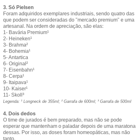
3. Só Pielsen
Foram adquiridos exemplares industriais, sendo quatro das
que podem ser consideradas do "mercado premium" e uma
artesanal. Na ordem de apreciação, são elas:
1- Bavária Premium¹
2- Heineken¹
3- Brahma²
4- Bohemia¹
5- Antartica
6- Original²
7- Eisenbahn¹
8- Cerpa¹
9- Itaipava¹
10- Kaiser¹
11- Skoll³
Legenda: ¹ Longneck de 355ml; ² Garrafa de 600ml; ³ Garrafa de 500ml
4. Dois dedos
O time de jurados é bem preparado, mas não se pode
esperar que mantenham o paladar depois de uma maratona
dessas. Por isso, as doses foram homeopáticas, mas não
tanto.