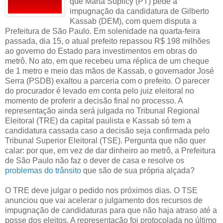
que Marta Suplicy (PT) pede a
impugnação da candidatura de Gilberto
Kassab (DEM), com quem disputa a
Prefeitura de São Paulo. Em solenidade na quarta-feira
passada, dia 15, o atual prefeito repassou R$ 198 milhões
ao governo do Estado para investimentos em obras do
metrô. No ato, em que recebeu uma réplica de um cheque
de 1 metro e meio das mãos de Kassab, o governador José
Serra (PSDB) exaltou a parceria com o prefeito. O parecer
do procurador é levado em conta pelo juiz eleitoral no
momento de proferir a decisão final no processo. A
representação ainda será julgada no Tribunal Regional
Eleitoral (TRE) da capital paulista e Kassab só tem a
candidatura cassada caso a decisão seja confirmada pelo
Tribunal Superior Eleitoral (TSE). Pergunta que não quer
calar: por que, em vez de dar dinheiro ao metrô, a Prefeitura
de São Paulo não faz o dever de casa e resolve os
problemas do trânsito
que são de sua própria alçada?
O TRE deve julgar o pedido nos próximos dias. O TSE
anunciou que vai acelerar o julgamento dos recursos de
impugnação de candidaturas para que não haja atraso até a
posse dos eleitos. A representação foi protocolada no último