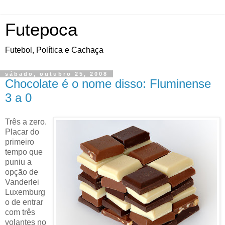
Futepoca
Futebol, Política e Cachaça
sábado, outubro 25, 2008
Chocolate é o nome disso: Fluminense
3 a 0
Três a zero.
Placar do
primeiro
tempo que
puniu a
opção de
Vanderlei
Luxemburg
o de entrar
com três
volantes no