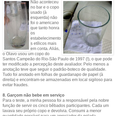
Não aconteceu
no bar e o copo
usado (à
esquerda) não
foi o americano
que tanto honra
os
estabelecimento
s etílicos mais
em conta. Aliás,
o Olavo usou um copo do
Santos Campeão do Rio-São Paulo de 1997 (!), o que pode
ter modificado a percepção deste avaliador. Pelo menos a
anotação teve que seguir o padrão-boteco de qualidade.
Tudo foi anotado em folhas de guardanapo de papel (à
direita) e encontram-se armazenadas em local sigiloso para
evitar fraudes.
8. Garçom não bebe em serviço
Para o teste, a minha pessoa foi a responsável pela nobre
função de servir os cinco bêbados participantes. Cada um
lavava seu próprio copo e devolvia. Consumi a menor
quantidade possível para um apreciador da gelada.