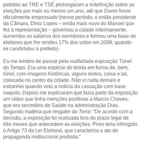
petistas ao TRE e TSE prolongaram a indefinição sobre as
eleições por mais ou menos um ano, até que Damo fosse
oficialmente empossado (nesse período, o então presidente
da Câmara, Diniz Lopes – irmão mais novo do Manoel que
fez a representação – governou a cidade interinamente,
aumentou os salários dos servidores e formou uma base de
eleitores que lhe rendeu 17% dos votos em 2008, quando
se candidatou a prefeito).
Eu me lembro de passar pela malfadada exposição Túnel
do Tempo. Era uma espécie de tenda em forma de, bem,
túnel, com imagens históricas, alguns textos, coisa e tal,
colocada no centro da cidade. Não vi nada demais e
estranhei quando veio a notícia da cassação com base
naquilo. Depois me explicaram que fazia parte da exposição
um vídeo que tinha menções positivas a Marcio Chaves,
que era secretário de Saúde na administração Dias.
Segundo matéria que resgatei do
Terra
: “De acordo com a
decisão, a exposição foi realizada fora do prazo legal de
três meses que antecedem as eleições. Pires teria infringido
o Artigo 73 da Lei Eleitoral, que caracteriza o ato de
propaganda institucional proibida.”