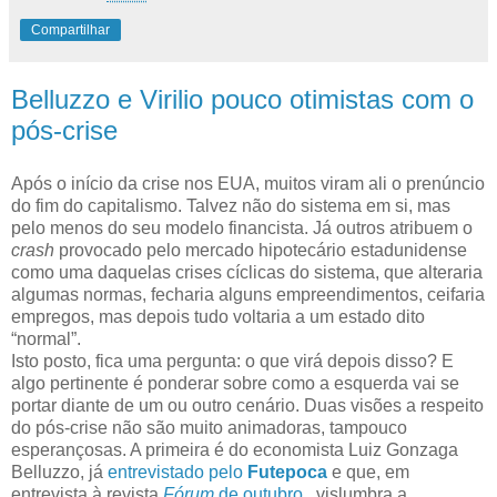
Compartilhar
Belluzzo e Virilio pouco otimistas com o
pós-crise
Após o início da crise nos EUA, muitos viram ali o prenúncio
do fim do capitalismo. Talvez não do sistema em si, mas
pelo menos do seu modelo financista. Já outros atribuem o
crash
provocado pelo mercado hipotecário estadunidense
como uma daquelas crises cíclicas do sistema, que alteraria
algumas normas, fecharia alguns empreendimentos, ceifaria
empregos, mas depois tudo voltaria a um estado dito
“normal”.
Isto posto, fica uma pergunta: o que virá depois disso? E
algo pertinente é ponderar sobre como a esquerda vai se
portar diante de um ou outro cenário. Duas visões a respeito
do pós-crise não são muito animadoras, tampouco
esperançosas. A primeira é do economista Luiz Gonzaga
Belluzzo, já
entrevistado pelo
Futepoca
e que, em
entrevista à revista
Fórum
de outubro
, vislumbra a