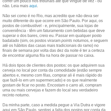
correr um pouco nos tribunais até que vingue de vez - ou
não. Leia mais
aqui
.
Não sei como é no Rio, mas acredito que não deva ser
muito diferente do que ocorre em São Paulo. Por aqui, os
postos de combustível - e, principalmente, sua lojas de
conveniência - têm um faturamento com bebidas que deve
superar o dos bares, creio eu. Passar em qualquer posto
badalado (sim, os postos viraram
points
noturnos, e seguem
até os hábitos das casas mais tradicionais do ramo) no
finais de semana por volta das dez da noite é ter a certeza
de encontrar alguma fila na hora de passar no caixa.
Há dois tipos de clientes dos postos: os que adquirem sua
cerveja no local por conta da comodidade (estão sempre
abertos e, mesmo com filas, comprar ali é mais rápido do
que fazê-lo em um supermercado) e os que realmente
gostam de ficar no posto. Encostam o carro ali, compram
uma ou mais cervejas e fazem do local seu verdadeiro
recinto noturno.
Da minha parte, caso a medida pegue a Via Dutra e vigore
aqui em São Paulo, sentirei a falta dos postos por conta da