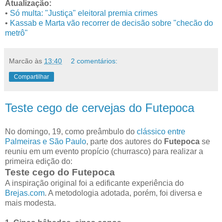
Atualização:
•
Só multa: "Justiça" eleitoral premia crimes
•
Kassab e Marta vão recorrer de decisão sobre "checão do
metrô"
Marcão
às
13:40
2 comentários:
Compartilhar
Teste cego de cervejas do Futepoca
No domingo, 19, como preâmbulo do
clássico entre
Palmeiras e São Paulo
, parte dos autores do
Futepoca
se
reuniu em um evento propício (churrasco) para realizar a
primeira edição do:
Teste cego do Futepoca
A inspiração original foi a edificante experiência do
Brejas.com
. A metodologia adotada, porém, foi diversa e
mais modesta.