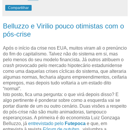
Compartilhar
Belluzzo e Virilio pouco otimistas com o
pós-crise
Após o início da crise nos EUA, muitos viram ali o prenúncio
do fim do capitalismo. Talvez não do sistema em si, mas
pelo menos do seu modelo financista. Já outros atribuem o
crash
provocado pelo mercado hipotecário estadunidense
como uma daquelas crises cíclicas do sistema, que alteraria
algumas normas, fecharia alguns empreendimentos, ceifaria
empregos, mas depois tudo voltaria a um estado dito
“normal”.
Isto posto, fica uma pergunta: o que virá depois disso? E
algo pertinente é ponderar sobre como a esquerda vai se
portar diante de um ou outro cenário. Duas visões a respeito
do pós-crise não são muito animadoras, tampouco
esperançosas. A primeira é do economista Luiz Gonzaga
Belluzzo, já
entrevistado pelo
Futepoca
e que, em
entrevista à revista
Fórum
de outubro
, vislumbra a