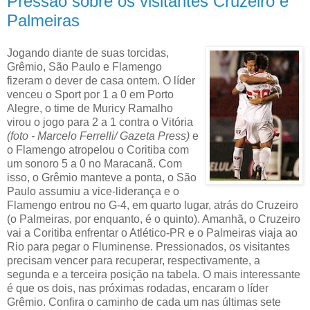
Pressão sobre os visitantes Cruzeiro e
Palmeiras
Jogando diante de suas torcidas,
Grêmio, São Paulo e Flamengo
fizeram o dever de casa ontem. O líder
venceu o Sport por 1 a 0 em Porto
Alegre, o time de Muricy Ramalho
virou o jogo para 2 a 1 contra o Vitória
(foto - Marcelo Ferrelli/ Gazeta Press)
e
o Flamengo atropelou o Coritiba com
um sonoro 5 a 0 no Maracanã. Com
isso, o Grêmio manteve a ponta, o São
Paulo assumiu a vice-liderança e o
Flamengo entrou no G-4, em quarto lugar, atrás do Cruzeiro
(o Palmeiras, por enquanto, é o quinto). Amanhã, o Cruzeiro
vai a Coritiba enfrentar o Atlético-PR e o Palmeiras viaja ao
Rio para pegar o Fluminense. Pressionados, os visitantes
precisam vencer para recuperar, respectivamente, a
segunda e a terceira posição na tabela. O mais interessante
é que os dois, nas próximas rodadas, encaram o líder
Grêmio. Confira o caminho de cada um nas últimas sete