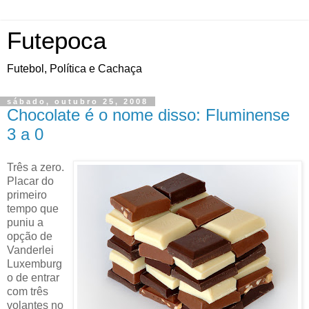
Futepoca
Futebol, Política e Cachaça
sábado, outubro 25, 2008
Chocolate é o nome disso: Fluminense
3 a 0
Três a zero.
Placar do
primeiro
tempo que
puniu a
opção de
Vanderlei
Luxemburg
o de entrar
com três
volantes no