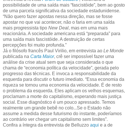
possibilidade de uma saída mais “fascistóide”, bem ao gosto
de uma parcela significativa da sociedade estadunidense.
“Não quero fazer apostas nessa direção, mas se fosse
apostar no que vai acontecer, não o faria em uma saída
mais progressista tipo
New Deal
, mas em uma mais
reacionária. A sociedade americana está “preparada” para
uma saída mais fascistóide. A destruição de certas
percepções foi muito profunda.”
Já o filósofo francês Paul Virilio, em entrevista ao
Le Monde
publicada na
Carta Maior
, crê ser impossível fazer uma
análise da crise atual sem que seja considerada o que
chama de “economia política da velocidade”, gerada pelo
progresso das técnicas. E invoca a responsabilidade da
esquerda para discutir o futuro imediato. “Essa economia da
riqueza se tornou uma economia da velocidade. É de resto
o problema da esquerda. Eles aplicam os velhos esquemas,
proclamam a morte do capitalismo, esperando mais justiça
social. Esse diagnóstico é um pouco apressado. Temos
realmente um grande bebê no colo...Se o Estado não
assume a medida desse futurismo do instante, poderíamos
ao contrário ver chegar um capitalismo sem limites”.
Confira a íntegra da entrevista de Belluzzo
aqui
e a de