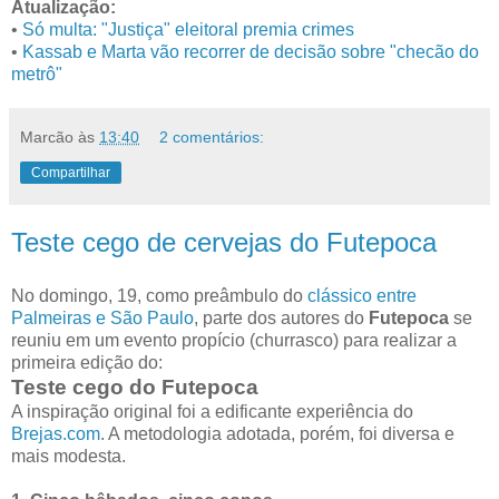
Atualização:
•
Só multa: "Justiça" eleitoral premia crimes
•
Kassab e Marta vão recorrer de decisão sobre "checão do
metrô"
Marcão
às
13:40
2 comentários:
Compartilhar
Teste cego de cervejas do Futepoca
No domingo, 19, como preâmbulo do
clássico entre
Palmeiras e São Paulo
, parte dos autores do
Futepoca
se
reuniu em um evento propício (churrasco) para realizar a
primeira edição do:
Teste cego do Futepoca
A inspiração original foi a edificante experiência do
Brejas.com
. A metodologia adotada, porém, foi diversa e
mais modesta.