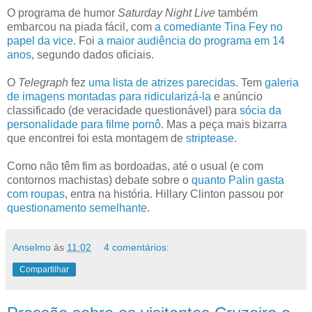
O programa de humor
Saturday Night Live
também
embarcou na piada fácil, com
a comediante Tina Fey no
papel da vice
. Foi
a maior audiência do programa em 14
anos
, segundo dados oficiais.
O
Telegraph
fez
uma lista de atrizes parecidas
. Tem
galeria
de imagens montadas para ridicularizá-la
e anúncio
classificado (de veracidade questionável) para
sócia da
personalidade para filme pornô
. Mas a peça mais bizarra
que encontrei foi esta montagem de
striptease
.
Como não têm fim as bordoadas, até o usual (e com
contornos machistas) debate sobre o
quanto Palin gasta
com roupas
, entra na história.
Hillary Clinton passou por
questionamento semelhante
.
Anselmo
às
11:02
4 comentários:
Compartilhar