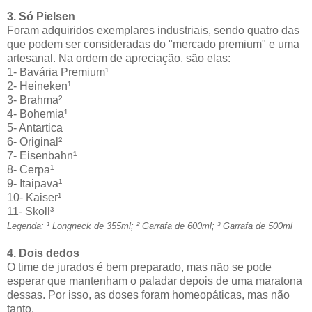
3. Só Pielsen
Foram adquiridos exemplares industriais, sendo quatro das
que podem ser consideradas do "mercado premium" e uma
artesanal. Na ordem de apreciação, são elas:
1- Bavária Premium¹
2- Heineken¹
3- Brahma²
4- Bohemia¹
5- Antartica
6- Original²
7- Eisenbahn¹
8- Cerpa¹
9- Itaipava¹
10- Kaiser¹
11- Skoll³
Legenda: ¹ Longneck de 355ml; ² Garrafa de 600ml; ³ Garrafa de 500ml
4. Dois dedos
O time de jurados é bem preparado, mas não se pode
esperar que mantenham o paladar depois de uma maratona
dessas. Por isso, as doses foram homeopáticas, mas não
tanto.