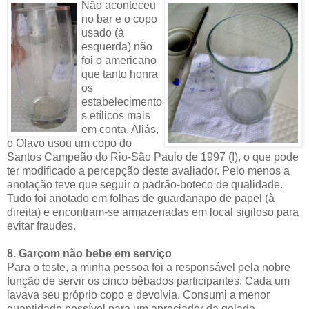
Não aconteceu
no bar e o copo
usado (à
esquerda) não
foi o americano
que tanto honra
os
estabelecimento
s etílicos mais
em conta. Aliás,
o Olavo usou um copo do
Santos Campeão do Rio-São Paulo de 1997 (!), o que pode
ter modificado a percepção deste avaliador. Pelo menos a
anotação teve que seguir o padrão-boteco de qualidade.
Tudo foi anotado em folhas de guardanapo de papel (à
direita) e encontram-se armazenadas em local sigiloso para
evitar fraudes.
8. Garçom não bebe em serviço
Para o teste, a minha pessoa foi a responsável pela nobre
função de servir os cinco bêbados participantes. Cada um
lavava seu próprio copo e devolvia. Consumi a menor
quantidade possível para um apreciador da gelada.