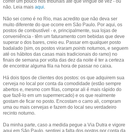
correr um pouco nos tribunais até que vingue de vez - ou
não. Leia mais
aqui
.
Não sei como é no Rio, mas acredito que não deva ser
muito diferente do que ocorre em São Paulo. Por aqui, os
postos de combustível - e, principalmente, sua lojas de
conveniência - têm um faturamento com bebidas que deve
superar o dos bares, creio eu. Passar em qualquer posto
badalado (sim, os postos viraram
points
noturnos, e seguem
até os hábitos das casas mais tradicionais do ramo) no
finais de semana por volta das dez da noite é ter a certeza
de encontrar alguma fila na hora de passar no caixa.
Há dois tipos de clientes dos postos: os que adquirem sua
cerveja no local por conta da comodidade (estão sempre
abertos e, mesmo com filas, comprar ali é mais rápido do
que fazê-lo em um supermercado) e os que realmente
gostam de ficar no posto. Encostam o carro ali, compram
uma ou mais cervejas e fazem do local seu verdadeiro
recinto noturno.
Da minha parte, caso a medida pegue a Via Dutra e vigore
aqui em São Paulo, sentirei a falta dos postos por conta da