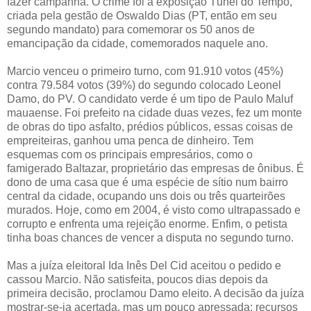
fazer campanha. O crime foi a exposição Túnel do Tempo,
criada pela gestão de Oswaldo Dias (PT, então em seu
segundo mandato) para comemorar os 50 anos de
emancipação da cidade, comemorados naquele ano.
Marcio venceu o primeiro turno, com 91.910 votos (45%)
contra 79.584 votos (39%) do segundo colocado Leonel
Damo, do PV. O candidato verde é um tipo de Paulo Maluf
mauaense. Foi prefeito na cidade duas vezes, fez um monte
de obras do tipo asfalto, prédios públicos, essas coisas de
empreiteiras, ganhou uma penca de dinheiro. Tem
esquemas com os principais empresários, como o
famigerado Baltazar, proprietário das empresas de ônibus. É
dono de uma casa que é uma espécie de sítio num bairro
central da cidade, ocupando uns dois ou três quarteirões
murados. Hoje, como em 2004, é visto como ultrapassado e
corrupto e enfrenta uma rejeição enorme. Enfim, o petista
tinha boas chances de vencer a disputa no segundo turno.
Mas a juíza eleitoral Ida Inês Del Cid aceitou o pedido e
cassou Marcio. Não satisfeita, poucos dias depois da
primeira decisão, proclamou Damo eleito. A decisão da juíza
mostrar-se-ia acertada, mas um pouco apressada: recursos