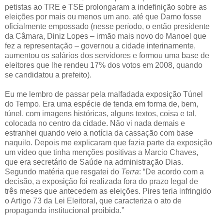
petistas ao TRE e TSE prolongaram a indefinição sobre as
eleições por mais ou menos um ano, até que Damo fosse
oficialmente empossado (nesse período, o então presidente
da Câmara, Diniz Lopes – irmão mais novo do Manoel que
fez a representação – governou a cidade interinamente,
aumentou os salários dos servidores e formou uma base de
eleitores que lhe rendeu 17% dos votos em 2008, quando
se candidatou a prefeito).
Eu me lembro de passar pela malfadada exposição Túnel
do Tempo. Era uma espécie de tenda em forma de, bem,
túnel, com imagens históricas, alguns textos, coisa e tal,
colocada no centro da cidade. Não vi nada demais e
estranhei quando veio a notícia da cassação com base
naquilo. Depois me explicaram que fazia parte da exposição
um vídeo que tinha menções positivas a Marcio Chaves,
que era secretário de Saúde na administração Dias.
Segundo matéria que resgatei do
Terra
: “De acordo com a
decisão, a exposição foi realizada fora do prazo legal de
três meses que antecedem as eleições. Pires teria infringido
o Artigo 73 da Lei Eleitoral, que caracteriza o ato de
propaganda institucional proibida.”