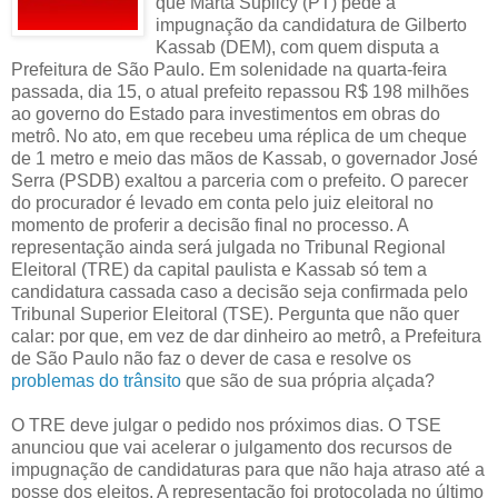
que Marta Suplicy (PT) pede a
impugnação da candidatura de Gilberto
Kassab (DEM), com quem disputa a
Prefeitura de São Paulo. Em solenidade na quarta-feira
passada, dia 15, o atual prefeito repassou R$ 198 milhões
ao governo do Estado para investimentos em obras do
metrô. No ato, em que recebeu uma réplica de um cheque
de 1 metro e meio das mãos de Kassab, o governador José
Serra (PSDB) exaltou a parceria com o prefeito. O parecer
do procurador é levado em conta pelo juiz eleitoral no
momento de proferir a decisão final no processo. A
representação ainda será julgada no Tribunal Regional
Eleitoral (TRE) da capital paulista e Kassab só tem a
candidatura cassada caso a decisão seja confirmada pelo
Tribunal Superior Eleitoral (TSE). Pergunta que não quer
calar: por que, em vez de dar dinheiro ao metrô, a Prefeitura
de São Paulo não faz o dever de casa e resolve os
problemas do trânsito
que são de sua própria alçada?
O TRE deve julgar o pedido nos próximos dias. O TSE
anunciou que vai acelerar o julgamento dos recursos de
impugnação de candidaturas para que não haja atraso até a
posse dos eleitos. A representação foi protocolada no último