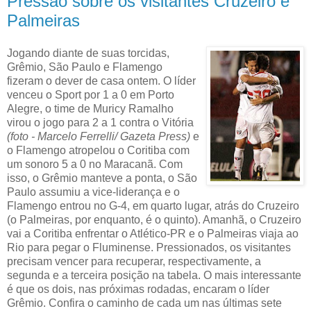
Pressão sobre os visitantes Cruzeiro e
Palmeiras
Jogando diante de suas torcidas,
Grêmio, São Paulo e Flamengo
fizeram o dever de casa ontem. O líder
venceu o Sport por 1 a 0 em Porto
Alegre, o time de Muricy Ramalho
virou o jogo para 2 a 1 contra o Vitória
(foto - Marcelo Ferrelli/ Gazeta Press)
e
o Flamengo atropelou o Coritiba com
um sonoro 5 a 0 no Maracanã. Com
isso, o Grêmio manteve a ponta, o São
Paulo assumiu a vice-liderança e o
Flamengo entrou no G-4, em quarto lugar, atrás do Cruzeiro
(o Palmeiras, por enquanto, é o quinto). Amanhã, o Cruzeiro
vai a Coritiba enfrentar o Atlético-PR e o Palmeiras viaja ao
Rio para pegar o Fluminense. Pressionados, os visitantes
precisam vencer para recuperar, respectivamente, a
segunda e a terceira posição na tabela. O mais interessante
é que os dois, nas próximas rodadas, encaram o líder
Grêmio. Confira o caminho de cada um nas últimas sete