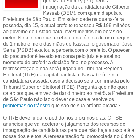
que Marta Suplicy (PT) pede a
impugnação da candidatura de Gilberto
Kassab (DEM), com quem disputa a
Prefeitura de São Paulo. Em solenidade na quarta-feira
passada, dia 15, o atual prefeito repassou R$ 198 milhões
ao governo do Estado para investimentos em obras do
metrô. No ato, em que recebeu uma réplica de um cheque
de 1 metro e meio das mãos de Kassab, o governador José
Serra (PSDB) exaltou a parceria com o prefeito. O parecer
do procurador é levado em conta pelo juiz eleitoral no
momento de proferir a decisão final no processo. A
representação ainda será julgada no Tribunal Regional
Eleitoral (TRE) da capital paulista e Kassab só tem a
candidatura cassada caso a decisão seja confirmada pelo
Tribunal Superior Eleitoral (TSE). Pergunta que não quer
calar: por que, em vez de dar dinheiro ao metrô, a Prefeitura
de São Paulo não faz o dever de casa e resolve os
problemas do trânsito
que são de sua própria alçada?
O TRE deve julgar o pedido nos próximos dias. O TSE
anunciou que vai acelerar o julgamento dos recursos de
impugnação de candidaturas para que não haja atraso até a
posse dos eleitos. A representação foi protocolada no último