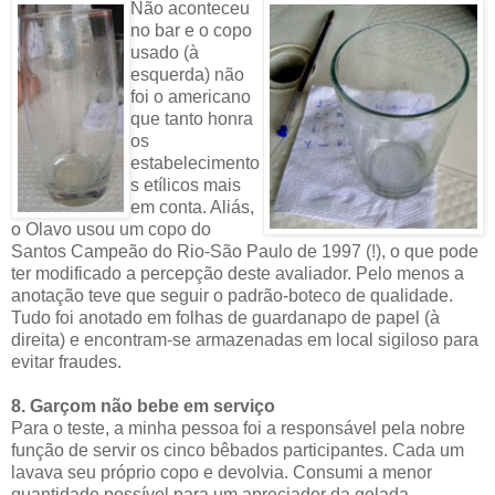
Não aconteceu
no bar e o copo
usado (à
esquerda) não
foi o americano
que tanto honra
os
estabelecimento
s etílicos mais
em conta. Aliás,
o Olavo usou um copo do
Santos Campeão do Rio-São Paulo de 1997 (!), o que pode
ter modificado a percepção deste avaliador. Pelo menos a
anotação teve que seguir o padrão-boteco de qualidade.
Tudo foi anotado em folhas de guardanapo de papel (à
direita) e encontram-se armazenadas em local sigiloso para
evitar fraudes.
8. Garçom não bebe em serviço
Para o teste, a minha pessoa foi a responsável pela nobre
função de servir os cinco bêbados participantes. Cada um
lavava seu próprio copo e devolvia. Consumi a menor
quantidade possível para um apreciador da gelada.