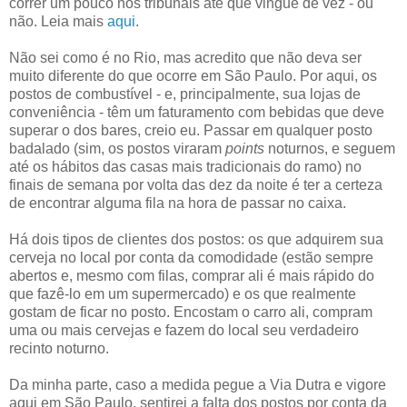
correr um pouco nos tribunais até que vingue de vez - ou
não. Leia mais
aqui
.
Não sei como é no Rio, mas acredito que não deva ser
muito diferente do que ocorre em São Paulo. Por aqui, os
postos de combustível - e, principalmente, sua lojas de
conveniência - têm um faturamento com bebidas que deve
superar o dos bares, creio eu. Passar em qualquer posto
badalado (sim, os postos viraram
points
noturnos, e seguem
até os hábitos das casas mais tradicionais do ramo) no
finais de semana por volta das dez da noite é ter a certeza
de encontrar alguma fila na hora de passar no caixa.
Há dois tipos de clientes dos postos: os que adquirem sua
cerveja no local por conta da comodidade (estão sempre
abertos e, mesmo com filas, comprar ali é mais rápido do
que fazê-lo em um supermercado) e os que realmente
gostam de ficar no posto. Encostam o carro ali, compram
uma ou mais cervejas e fazem do local seu verdadeiro
recinto noturno.
Da minha parte, caso a medida pegue a Via Dutra e vigore
aqui em São Paulo, sentirei a falta dos postos por conta da