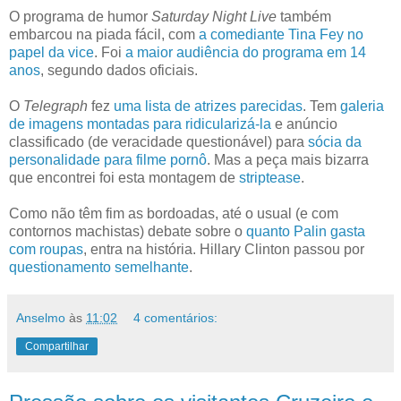
O programa de humor
Saturday Night Live
também
embarcou na piada fácil, com
a comediante Tina Fey no
papel da vice
. Foi
a maior audiência do programa em 14
anos
, segundo dados oficiais.
O
Telegraph
fez
uma lista de atrizes parecidas
. Tem
galeria
de imagens montadas para ridicularizá-la
e anúncio
classificado (de veracidade questionável) para
sócia da
personalidade para filme pornô
. Mas a peça mais bizarra
que encontrei foi esta montagem de
striptease
.
Como não têm fim as bordoadas, até o usual (e com
contornos machistas) debate sobre o
quanto Palin gasta
com roupas
, entra na história.
Hillary Clinton passou por
questionamento semelhante
.
Anselmo
às
11:02
4 comentários:
Compartilhar