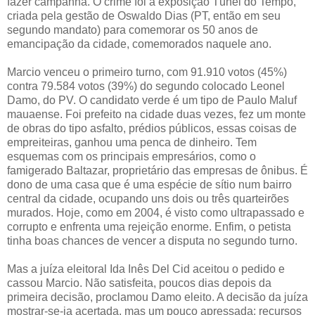
fazer campanha. O crime foi a exposição Túnel do Tempo,
criada pela gestão de Oswaldo Dias (PT, então em seu
segundo mandato) para comemorar os 50 anos de
emancipação da cidade, comemorados naquele ano.
Marcio venceu o primeiro turno, com 91.910 votos (45%)
contra 79.584 votos (39%) do segundo colocado Leonel
Damo, do PV. O candidato verde é um tipo de Paulo Maluf
mauaense. Foi prefeito na cidade duas vezes, fez um monte
de obras do tipo asfalto, prédios públicos, essas coisas de
empreiteiras, ganhou uma penca de dinheiro. Tem
esquemas com os principais empresários, como o
famigerado Baltazar, proprietário das empresas de ônibus. É
dono de uma casa que é uma espécie de sítio num bairro
central da cidade, ocupando uns dois ou três quarteirões
murados. Hoje, como em 2004, é visto como ultrapassado e
corrupto e enfrenta uma rejeição enorme. Enfim, o petista
tinha boas chances de vencer a disputa no segundo turno.
Mas a juíza eleitoral Ida Inês Del Cid aceitou o pedido e
cassou Marcio. Não satisfeita, poucos dias depois da
primeira decisão, proclamou Damo eleito. A decisão da juíza
mostrar-se-ia acertada, mas um pouco apressada: recursos