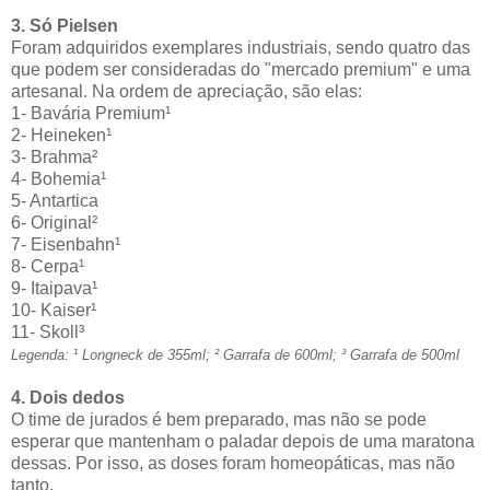
3. Só Pielsen
Foram adquiridos exemplares industriais, sendo quatro das
que podem ser consideradas do "mercado premium" e uma
artesanal. Na ordem de apreciação, são elas:
1- Bavária Premium¹
2- Heineken¹
3- Brahma²
4- Bohemia¹
5- Antartica
6- Original²
7- Eisenbahn¹
8- Cerpa¹
9- Itaipava¹
10- Kaiser¹
11- Skoll³
Legenda: ¹ Longneck de 355ml; ² Garrafa de 600ml; ³ Garrafa de 500ml
4. Dois dedos
O time de jurados é bem preparado, mas não se pode
esperar que mantenham o paladar depois de uma maratona
dessas. Por isso, as doses foram homeopáticas, mas não
tanto.