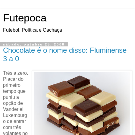
Futepoca
Futebol, Política e Cachaça
sábado, outubro 25, 2008
Chocolate é o nome disso: Fluminense
3 a 0
Três a zero.
Placar do
primeiro
tempo que
puniu a
opção de
Vanderlei
Luxemburg
o de entrar
com três
volantes no