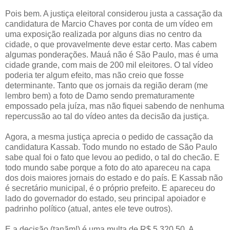
Pois bem. A justiça eleitoral considerou justa a cassação da
candidatura de Marcio Chaves por conta de um vídeo em
uma exposição realizada por alguns dias no centro da
cidade, o que provavelmente deve estar certo. Mas cabem
algumas ponderações. Mauá não é São Paulo, mas é uma
cidade grande, com mais de 200 mil eleitores. O tal vídeo
poderia ter algum efeito, mas não creio que fosse
determinante. Tanto que os jornais da região deram (me
lembro bem) a foto de Damo sendo prematuramente
empossado pela juíza, mas não fiquei sabendo de nenhuma
repercussão ao tal do vídeo antes da decisão da justiça.
Agora, a mesma justiça aprecia o pedido de cassação da
candidatura Kassab. Todo mundo no estado de São Paulo
sabe qual foi o fato que levou ao pedido, o tal do checão. E
todo mundo sabe porque a foto do ato apareceu na capa
dos dois maiores jornais do estado e do país. E Kassab não
é secretário municipal, é o próprio prefeito. E apareceu do
lado do governador do estado, seu principal apoiador e
padrinho político (atual, antes ele teve outros).
E a decisão (tanãm!) é uma multa de R$ 5.320,50. A