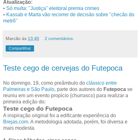
Atualização:
•
Só multa: "Justiça" eleitoral premia crimes
•
Kassab e Marta vão recorrer de decisão sobre "checão do
metrô"
Marcão
às
13:40
2 comentários:
Compartilhar
Teste cego de cervejas do Futepoca
No domingo, 19, como preâmbulo do
clássico entre
Palmeiras e São Paulo
, parte dos autores do
Futepoca
se
reuniu em um evento propício (churrasco) para realizar a
primeira edição do:
Teste cego do Futepoca
A inspiração original foi a edificante experiência do
Brejas.com
. A metodologia adotada, porém, foi diversa e
mais modesta.