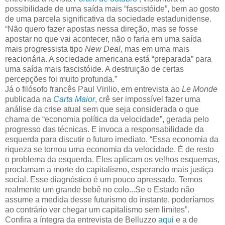
possibilidade de uma saída mais “fascistóide”, bem ao gosto
de uma parcela significativa da sociedade estadunidense.
“Não quero fazer apostas nessa direção, mas se fosse
apostar no que vai acontecer, não o faria em uma saída
mais progressista tipo
New Deal
, mas em uma mais
reacionária. A sociedade americana está “preparada” para
uma saída mais fascistóide. A destruição de certas
percepções foi muito profunda.”
Já o filósofo francês Paul Virilio, em entrevista ao
Le Monde
publicada na
Carta Maior
, crê ser impossível fazer uma
análise da crise atual sem que seja considerada o que
chama de “economia política da velocidade”, gerada pelo
progresso das técnicas. E invoca a responsabilidade da
esquerda para discutir o futuro imediato. “Essa economia da
riqueza se tornou uma economia da velocidade. É de resto
o problema da esquerda. Eles aplicam os velhos esquemas,
proclamam a morte do capitalismo, esperando mais justiça
social. Esse diagnóstico é um pouco apressado. Temos
realmente um grande bebê no colo...Se o Estado não
assume a medida desse futurismo do instante, poderíamos
ao contrário ver chegar um capitalismo sem limites”.
Confira a íntegra da entrevista de Belluzzo
aqui
e a de