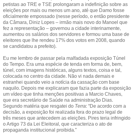
petistas ao TRE e TSE prolongaram a indefinição sobre as
eleições por mais ou menos um ano, até que Damo fosse
oficialmente empossado (nesse período, o então presidente
da Câmara, Diniz Lopes – irmão mais novo do Manoel que
fez a representação – governou a cidade interinamente,
aumentou os salários dos servidores e formou uma base de
eleitores que lhe rendeu 17% dos votos em 2008, quando
se candidatou a prefeito).
Eu me lembro de passar pela malfadada exposição Túnel
do Tempo. Era uma espécie de tenda em forma de, bem,
túnel, com imagens históricas, alguns textos, coisa e tal,
colocada no centro da cidade. Não vi nada demais e
estranhei quando veio a notícia da cassação com base
naquilo. Depois me explicaram que fazia parte da exposição
um vídeo que tinha menções positivas a Marcio Chaves,
que era secretário de Saúde na administração Dias.
Segundo matéria que resgatei do
Terra
: “De acordo com a
decisão, a exposição foi realizada fora do prazo legal de
três meses que antecedem as eleições. Pires teria infringido
o Artigo 73 da Lei Eleitoral, que caracteriza o ato de
propaganda institucional proibida.”