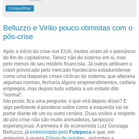
Compartilhar
Belluzzo e Virilio pouco otimistas com o
pós-crise
Após o início da crise nos EUA, muitos viram ali o prenúncio
do fim do capitalismo. Talvez não do sistema em si, mas
pelo menos do seu modelo financista. Já outros atribuem o
crash
provocado pelo mercado hipotecário estadunidense
como uma daquelas crises cíclicas do sistema, que alteraria
algumas normas, fecharia alguns empreendimentos, ceifaria
empregos, mas depois tudo voltaria a um estado dito
“normal”.
Isto posto, fica uma pergunta: o que virá depois disso? E
algo pertinente é ponderar sobre como a esquerda vai se
portar diante de um ou outro cenário. Duas visões a respeito
do pós-crise não são muito animadoras, tampouco
esperançosas. A primeira é do economista Luiz Gonzaga
Belluzzo, já
entrevistado pelo
Futepoca
e que, em
entrevista à revista
Fórum
de outubro
, vislumbra a