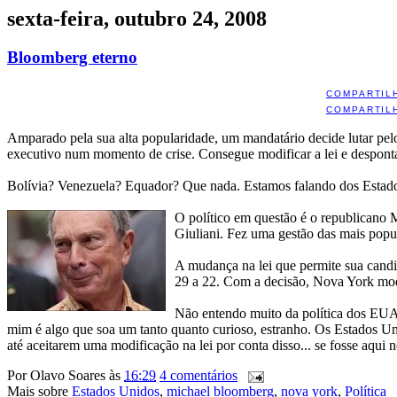
sexta-feira, outubro 24, 2008
Bloomberg eterno
COMPARTIL
COMPARTIL
Amparado pela sua alta popularidade, um mandatário decide lutar pelo
executivo num momento de crise. Consegue modificar a lei e desponta 
Bolívia? Venezuela? Equador? Que nada. Estamos falando dos Estado
O político em questão é o republicano
Giuliani. Fez uma gestão das mais popul
A mudança na lei que permite sua candid
29 a 22. Com a decisão, Nova York modi
Não entendo muito da política dos EUA, 
mim é algo que soa um tanto quanto curioso, estranho. Os Estados Unid
até aceitarem uma modificação na lei por conta disso... se fosse aqui 
Por
Olavo Soares
às
16:29
4 comentários
Mais sobre
Estados Unidos
,
michael bloomberg
,
nova york
,
Política