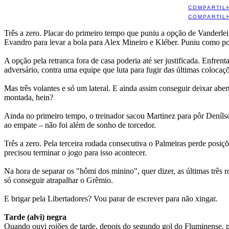
COMPARTIL
COMPARTIL
Três a zero. Placar do primeiro tempo que puniu a opção de Vanderlei
Evandro para levar a bola para Alex Mineiro e Kléber. Puniu como po
A opção pela retranca fora de casa poderia até ser justificada. Enfre
adversário, contra uma equipe que luta para fugir das últimas colocaç
Mas três volantes e só um lateral. E ainda assim conseguir deixar ab
montada, hein?
Ainda no primeiro tempo, o treinador sacou Martinez para pôr Deníls
ao empate – não foi além de sonho de torcedor.
Três a zero. Pela terceira rodada consecutiva o Palmeiras perde posiçõ
precisou terminar o jogo para isso acontecer.
Na hora de separar os "hômi dos minino", quer dizer, as últimas três 
só conseguir atrapalhar o Grêmio.
E brigar pela Libertadores? Vou parar de escrever para não xingar.
Tarde (alvi) negra
Quando ouvi rojões de tarde, depois do segundo gol do Fluminense, p