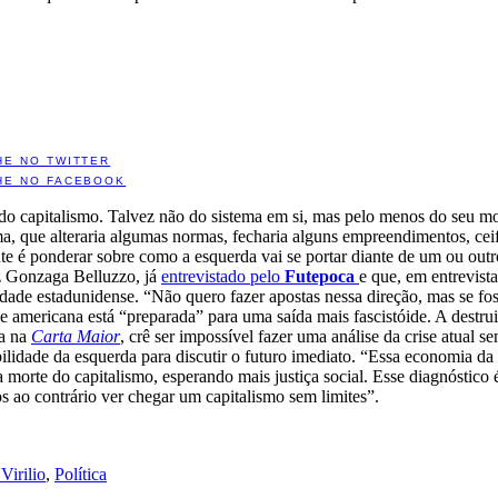
HE NO TWITTER
HE NO FACEBOOK
do capitalismo. Talvez não do sistema em si, mas pelo menos do seu mo
ma, que alteraria algumas normas, fecharia alguns empreendimentos, cei
ente é ponderar sobre como a esquerda vai se portar diante de um ou outr
z Gonzaga Belluzzo, já
entrevistado pelo
Futepoca
e que, em entrevista
edade estadunidense. “Não quero fazer apostas nessa direção, mas se fo
 americana está “preparada” para uma saída mais fascistóide. A destrui
a na
Carta Maior
, crê ser impossível fazer uma análise da crise atual
bilidade da esquerda para discutir o futuro imediato. “Essa economia d
morte do capitalismo, esperando mais justiça social. Esse diagnóstic
 ao contrário ver chegar um capitalismo sem limites”.
Virilio
,
Política