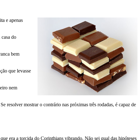
ita e apenas
a casa do
tranca bem
ação que levasse
zeiro nem
Se resolver mostrar o contrário nas próximas três rodadas, é capaz de
ue era a torcida do Corinthians vibrando. Não sei qual das hipóteses