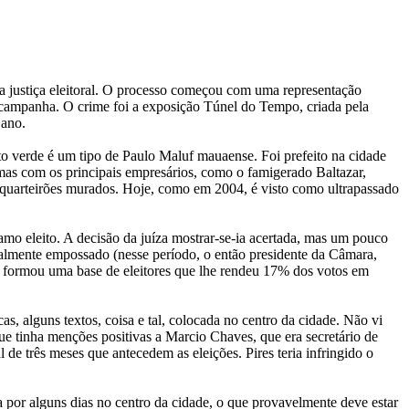
la justiça eleitoral. O processo começou com uma representação
 campanha. O crime foi a exposição Túnel do Tempo, criada pela
 ano.
 verde é um tipo de Paulo Maluf mauaense. Foi prefeito na cidade
emas com os principais empresários, como o famigerado Baltazar,
s quarteirões murados. Hoje, como em 2004, é visto como ultrapassado
Damo eleito. A decisão da juíza mostrar-se-ia acertada, mas um pouco
ialmente empossado (nesse período, o então presidente da Câmara,
e formou uma base de eleitores que lhe rendeu 17% dos votos em
 alguns textos, coisa e tal, colocada no centro da cidade. Não vi
e tinha menções positivas a Marcio Chaves, que era secretário de
 de três meses que antecedem as eleições. Pires teria infringido o
 por alguns dias no centro da cidade, o que provavelmente deve estar