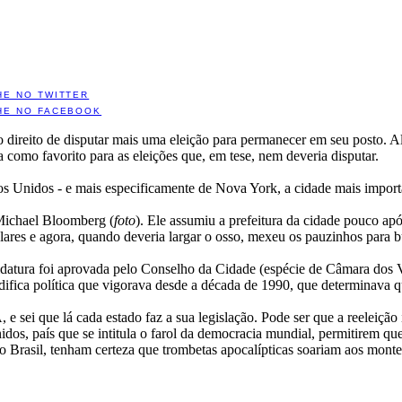
HE NO TWITTER
HE NO FACEBOOK
 direito de disputar mais uma eleição para permanecer em seu posto. A
como favorito para as eleições que, em tese, nem deveria disputar.
s Unidos - e mais especificamente de Nova York, a cidade mais impor
 Michael Bloomberg (
foto
). Ele assumiu a prefeitura da cidade pouco ap
ares e agora, quando deveria largar o osso, mexeu os pauzinhos para bu
atura foi aprovada pelo Conselho da Cidade (espécie de Câmara dos Ver
fica política que vigorava desde a década de 1990, que determinava q
e sei que lá cada estado faz a sua legislação. Pode ser que a reeleição
os, país que se intitula o farol da democracia mundial, permitirem que
no Brasil, tenham certeza que trombetas apocalípticas soariam aos monte