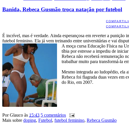
Banida, Rebeca Gusmão troca natação por futebol
COMPARTIL
COMPARTIL
É incrível, mas é verdade. Ainda esperançosa em reverter a punição 
futebol feminino. Ela já vem treinando entre universitárias e vai disp
A moça cursa Educação Física na Unic
tíbia por estresse a impediu de inici
Rebeca não receberá remuneração no p
trabalhar muito para transformá-la em
Mesmo integrada ao ludopédio, ela ai
Rebeca foi flagrada duas vezes em e
do Rio, em 2007.
Por
Glauco
às
15:43
5 comentários
Mais sobre
doping
,
Futebol
,
futebol feminino
,
Rebeca Gusmão