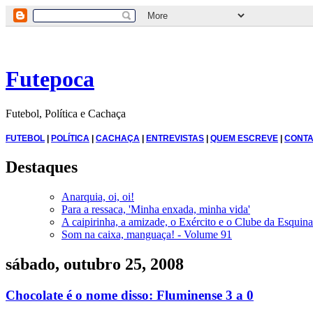
Futepoca
Futebol, Política e Cachaça
FUTEBOL
|
POLÍTICA
|
CACHAÇA
|
ENTREVISTAS
|
QUEM ESCREVE
|
CONTA
Destaques
Anarquia, oi, oi!
Para a ressaca, 'Minha enxada, minha vida'
A caipirinha, a amizade, o Exército e o Clube da Esquina
Som na caixa, manguaça! - Volume 91
sábado, outubro 25, 2008
Chocolate é o nome disso: Fluminense 3 a 0