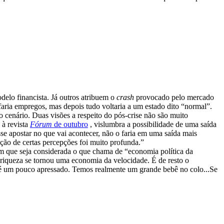
delo financista. Já outros atribuem o
crash
provocado pelo mercado
faria empregos, mas depois tudo voltaria a um estado dito “normal”.
o cenário. Duas visões a respeito do pós-crise não são muito
 à revista
Fórum
de outubro
, vislumbra a possibilidade de uma saída
sse apostar no que vai acontecer, não o faria em uma saída mais
ção de certas percepções foi muito profunda.”
 sem que seja considerada o que chama de “economia política da
a riqueza se tornou uma economia da velocidade. É de resto o
o é um pouco apressado. Temos realmente um grande bebê no colo...Se