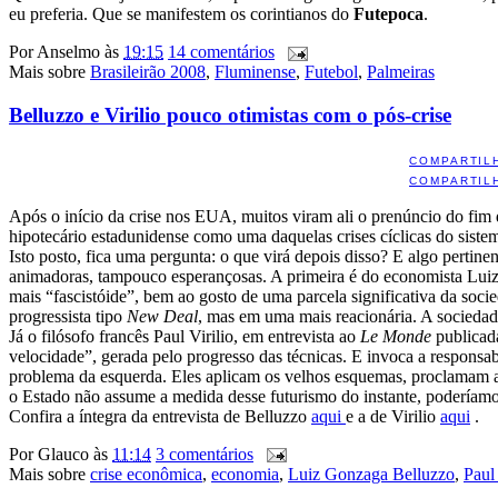
eu preferia. Que se manifestem os corintianos do
Futepoca
.
Por
Anselmo
às
19:15
14 comentários
Mais sobre
Brasileirão 2008
,
Fluminense
,
Futebol
,
Palmeiras
Belluzzo e Virilio pouco otimistas com o pós-crise
COMPARTIL
COMPARTIL
Após o início da crise nos EUA, muitos viram ali o prenúncio do fim 
hipotecário estadunidense como uma daquelas crises cíclicas do siste
Isto posto, fica uma pergunta: o que virá depois disso? E algo pertin
animadoras, tampouco esperançosas. A primeira é do economista Lui
mais “fascistóide”, bem ao gosto de uma parcela significativa da soci
progressista tipo
New Deal
, mas em uma mais reacionária. A sociedade
Já o filósofo francês Paul Virilio, em entrevista ao
Le Monde
publicad
velocidade”, gerada pelo progresso das técnicas. E invoca a responsa
problema da esquerda. Eles aplicam os velhos esquemas, proclamam a 
o Estado não assume a medida desse futurismo do instante, poderíamos
Confira a íntegra da entrevista de Belluzzo
aqui
e a de Virilio
aqui
.
Por
Glauco
às
11:14
3 comentários
Mais sobre
crise econômica
,
economia
,
Luiz Gonzaga Belluzzo
,
Paul 