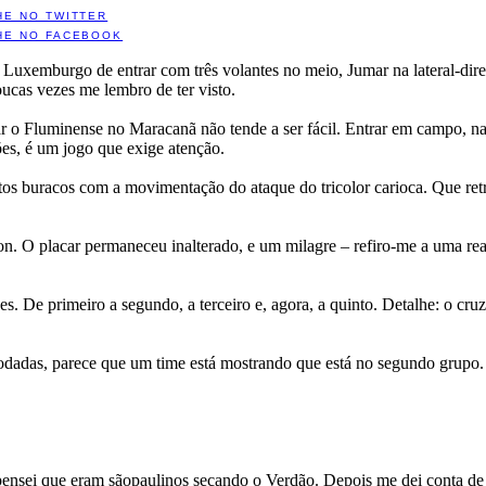
HE NO TWITTER
HE NO FACEBOOK
 Luxemburgo de entrar com três volantes no meio, Jumar na lateral-dire
ucas vezes me lembro de ter visto.
ntar o Fluminense no Maracanã não tende a ser fácil. Entrar em campo, n
ões, é um jogo que exige atenção.
ertos buracos com a movimentação do ataque do tricolor carioca. Que re
on. O placar permaneceu inalterado, e um milagre – refiro-me a uma re
es. De primeiro a segundo, a terceiro e, agora, a quinto. Detalhe: o cru
rodadas, parece que um time está mostrando que está no segundo grupo. 
ensei que eram sãopaulinos secando o Verdão. Depois me dei conta de q