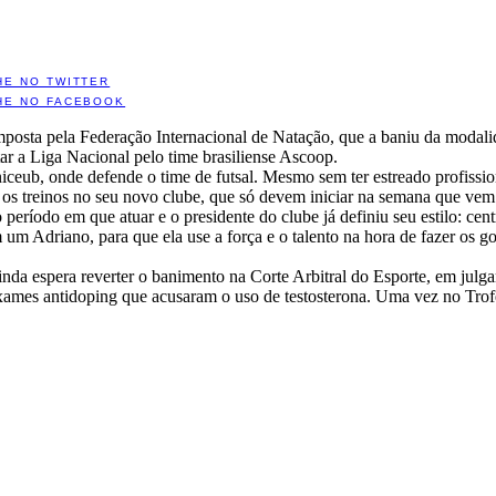
HE NO TWITTER
HE NO FACEBOOK
imposta pela Federação Internacional de Natação, que a baniu da modali
utar a Liga Nacional pelo time brasiliense Ascoop.
eub, onde defende o time de futsal. Mesmo sem ter estreado profission
ar os treinos no seu novo clube, que só devem iniciar na semana que vem
eríodo em que atuar e o presidente do clube já definiu seu estilo: cen
 um Adriano, para que ela use a força e o talento na hora de fazer os g
nda espera reverter o banimento na Corte Arbitral do Esporte, em julg
xames antidoping que acusaram o uso de testosterona. Uma vez no Tro