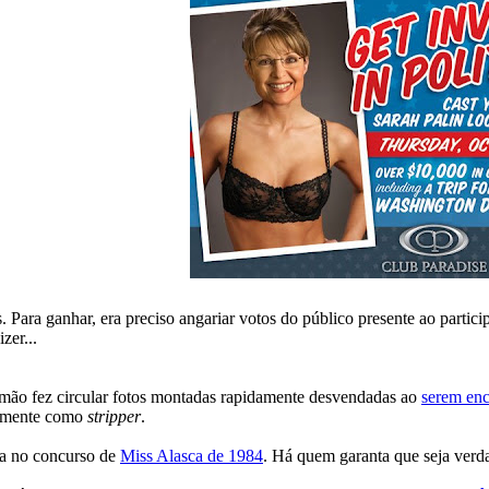
 Para ganhar, era preciso angariar votos do público presente ao partici
zer...
na mão fez circular fotos montadas rapidamente desvendadas ao
serem enc
stamente como
stripper
.
da no concurso de
Miss Alasca de 1984
. Há quem garanta que seja verd