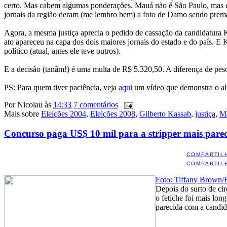
certo. Mas cabem algumas ponderações. Mauá não é São Paulo, mas é u
jornais da região deram (me lembro bem) a foto de Damo sendo premat
Agora, a mesma justiça aprecia o pedido de cassação da candidatura 
ato apareceu na capa dos dois maiores jornais do estado e do país. E 
político (atual, antes ele teve outros).
E a decisão (tanãm!) é uma multa de R$ 5.320,50. A diferença de pe
PS: Para quem tiver paciência, veja
aqui
um vídeo que demonstra o alt
Por
Nicolau
às
14:33
7 comentários
Mais sobre
Eleições 2004
,
Eleições 2008
,
Gilberto Kassab
,
justiça
,
Ma
Concurso paga US$ 10 mil para a stripper mais pare
COMPARTIL
COMPARTIL
Foto: Tiffany Brown/
Depois do surto de ci
o fetiche foi mais lo
parecida com a candid