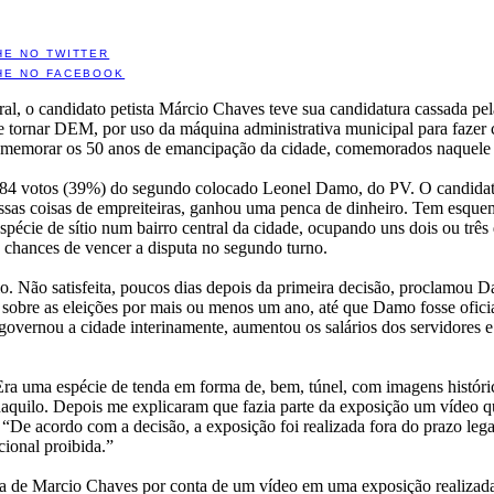
HE NO TWITTER
HE NO FACEBOOK
ral, o candidato petista Márcio Chaves teve sua candidatura cassada pe
e tornar DEM, por uso da máquina administrativa municipal para fazer
omemorar os 50 anos de emancipação da cidade, comemorados naquele
584 votos (39%) do segundo colocado Leonel Damo, do PV. O candidato
 essas coisas de empreiteiras, ganhou uma penca de dinheiro. Tem esqu
pécie de sítio num bairro central da cidade, ocupando uns dois ou trê
s chances de vencer a disputa no segundo turno.
io. Não satisfeita, poucos dias depois da primeira decisão, proclamou 
 sobre as eleições por mais ou menos um ano, até que Damo fosse ofic
overnou a cidade interinamente, aumentou os salários dos servidores 
uma espécie de tenda em forma de, bem, túnel, com imagens históricas,
naquilo. Depois me explicaram que fazia parte da exposição um vídeo qu
: “De acordo com a decisão, a exposição foi realizada fora do prazo legal
cional proibida.”
tura de Marcio Chaves por conta de um vídeo em uma exposição realizada