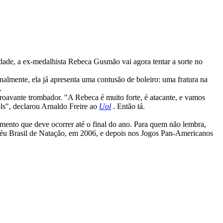
dade, a ex-medalhista Rebeca Gusmão vai agora tentar a sorte no
almente, ela já apresenta uma contusão de boleiro: uma fratura na
.
troavante trombador. "A Rebeca é muito forte, é atacante, e vamos
ols", declarou Arnaldo Freire ao
Uol
. Então tá.
amento que deve ocorrer até o final do ano. Para quem não lembra,
féu Brasil de Natação, em 2006, e depois nos Jogos Pan-Americanos