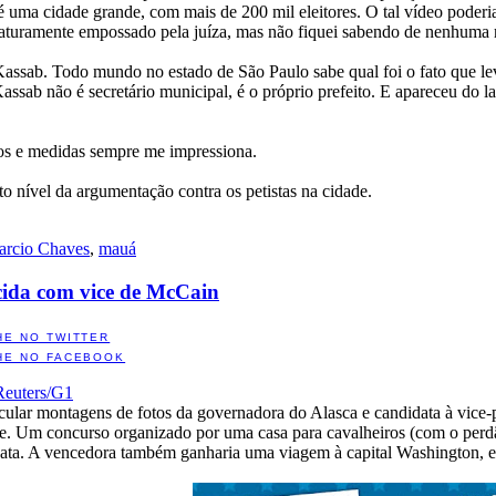
ma cidade grande, com mais de 200 mil eleitores. O tal vídeo poderia 
uramente empossado pela juíza, mas não fiquei sabendo de nenhuma rep
Kassab. Todo mundo no estado de São Paulo sabe qual foi o fato que le
Kassab não é secretário municipal, é o próprio prefeito. E apareceu do 
sos e medidas sempre me impressiona.
o nível da argumentação contra os petistas na cidade.
rcio Chaves
,
mauá
cida com vice de McCain
HE NO TWITTER
HE NO FACEBOOK
Reuters/G1
rcular montagens de fotos da governadora do Alasca e candidata à vice-
nge. Um concurso organizado por uma casa para cavalheiros (com o per
ata. A vencedora também ganharia uma viagem à capital Washington, e