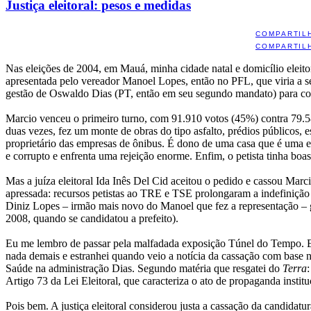
Justiça eleitoral: pesos e medidas
COMPARTIL
COMPARTIL
Nas eleições de 2004, em Mauá, minha cidade natal e domicílio eleito
apresentada pelo vereador Manoel Lopes, então no PFL, que viria a s
gestão de Oswaldo Dias (PT, então em seu segundo mandato) para c
Marcio venceu o primeiro turno, com 91.910 votos (45%) contra 79.
duas vezes, fez um monte de obras do tipo asfalto, prédios públicos,
proprietário das empresas de ônibus. É dono de uma casa que é uma es
e corrupto e enfrenta uma rejeição enorme. Enfim, o petista tinha boa
Mas a juíza eleitoral Ida Inês Del Cid aceitou o pedido e cassou Marc
apressada: recursos petistas ao TRE e TSE prolongaram a indefinição
Diniz Lopes – irmão mais novo do Manoel que fez a representação – g
2008, quando se candidatou a prefeito).
Eu me lembro de passar pela malfadada exposição Túnel do Tempo. Era 
nada demais e estranhei quando veio a notícia da cassação com base 
Saúde na administração Dias. Segundo matéria que resgatei do
Terra
Artigo 73 da Lei Eleitoral, que caracteriza o ato de propaganda institu
Pois bem. A justiça eleitoral considerou justa a cassação da candida