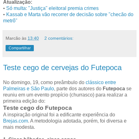
Atualização:
•
Só multa: "Justiça" eleitoral premia crimes
•
Kassab e Marta vão recorrer de decisão sobre "checão do
metrô"
Marcão
às
13:40
2 comentários:
Compartilhar
Teste cego de cervejas do Futepoca
No domingo, 19, como preâmbulo do
clássico entre
Palmeiras e São Paulo
, parte dos autores do
Futepoca
se
reuniu em um evento propício (churrasco) para realizar a
primeira edição do:
Teste cego do Futepoca
A inspiração original foi a edificante experiência do
Brejas.com
. A metodologia adotada, porém, foi diversa e
mais modesta.