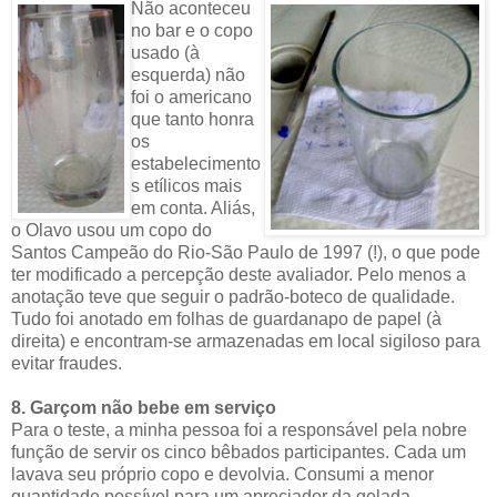
Não aconteceu
no bar e o copo
usado (à
esquerda) não
foi o americano
que tanto honra
os
estabelecimento
s etílicos mais
em conta. Aliás,
o Olavo usou um copo do
Santos Campeão do Rio-São Paulo de 1997 (!), o que pode
ter modificado a percepção deste avaliador. Pelo menos a
anotação teve que seguir o padrão-boteco de qualidade.
Tudo foi anotado em folhas de guardanapo de papel (à
direita) e encontram-se armazenadas em local sigiloso para
evitar fraudes.
8. Garçom não bebe em serviço
Para o teste, a minha pessoa foi a responsável pela nobre
função de servir os cinco bêbados participantes. Cada um
lavava seu próprio copo e devolvia. Consumi a menor
quantidade possível para um apreciador da gelada.