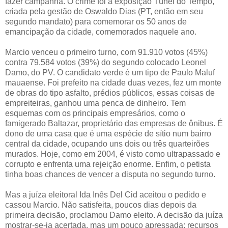
fazer campanha. O crime foi a exposição Túnel do Tempo,
criada pela gestão de Oswaldo Dias (PT, então em seu
segundo mandato) para comemorar os 50 anos de
emancipação da cidade, comemorados naquele ano.
Marcio venceu o primeiro turno, com 91.910 votos (45%)
contra 79.584 votos (39%) do segundo colocado Leonel
Damo, do PV. O candidato verde é um tipo de Paulo Maluf
mauaense. Foi prefeito na cidade duas vezes, fez um monte
de obras do tipo asfalto, prédios públicos, essas coisas de
empreiteiras, ganhou uma penca de dinheiro. Tem
esquemas com os principais empresários, como o
famigerado Baltazar, proprietário das empresas de ônibus. É
dono de uma casa que é uma espécie de sítio num bairro
central da cidade, ocupando uns dois ou três quarteirões
murados. Hoje, como em 2004, é visto como ultrapassado e
corrupto e enfrenta uma rejeição enorme. Enfim, o petista
tinha boas chances de vencer a disputa no segundo turno.
Mas a juíza eleitoral Ida Inês Del Cid aceitou o pedido e
cassou Marcio. Não satisfeita, poucos dias depois da
primeira decisão, proclamou Damo eleito. A decisão da juíza
mostrar-se-ia acertada, mas um pouco apressada: recursos