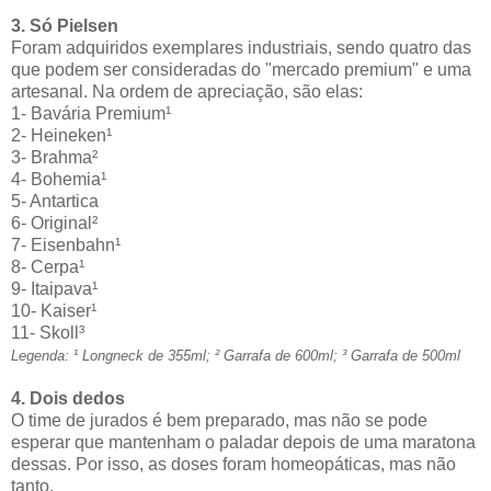
3. Só Pielsen
Foram adquiridos exemplares industriais, sendo quatro das
que podem ser consideradas do "mercado premium" e uma
artesanal. Na ordem de apreciação, são elas:
1- Bavária Premium¹
2- Heineken¹
3- Brahma²
4- Bohemia¹
5- Antartica
6- Original²
7- Eisenbahn¹
8- Cerpa¹
9- Itaipava¹
10- Kaiser¹
11- Skoll³
Legenda: ¹ Longneck de 355ml; ² Garrafa de 600ml; ³ Garrafa de 500ml
4. Dois dedos
O time de jurados é bem preparado, mas não se pode
esperar que mantenham o paladar depois de uma maratona
dessas. Por isso, as doses foram homeopáticas, mas não
tanto.