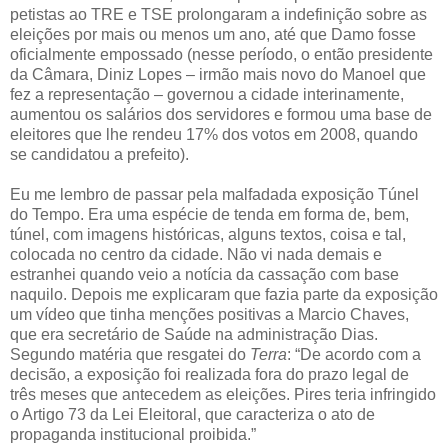
petistas ao TRE e TSE prolongaram a indefinição sobre as
eleições por mais ou menos um ano, até que Damo fosse
oficialmente empossado (nesse período, o então presidente
da Câmara, Diniz Lopes – irmão mais novo do Manoel que
fez a representação – governou a cidade interinamente,
aumentou os salários dos servidores e formou uma base de
eleitores que lhe rendeu 17% dos votos em 2008, quando
se candidatou a prefeito).
Eu me lembro de passar pela malfadada exposição Túnel
do Tempo. Era uma espécie de tenda em forma de, bem,
túnel, com imagens históricas, alguns textos, coisa e tal,
colocada no centro da cidade. Não vi nada demais e
estranhei quando veio a notícia da cassação com base
naquilo. Depois me explicaram que fazia parte da exposição
um vídeo que tinha menções positivas a Marcio Chaves,
que era secretário de Saúde na administração Dias.
Segundo matéria que resgatei do
Terra
: “De acordo com a
decisão, a exposição foi realizada fora do prazo legal de
três meses que antecedem as eleições. Pires teria infringido
o Artigo 73 da Lei Eleitoral, que caracteriza o ato de
propaganda institucional proibida.”