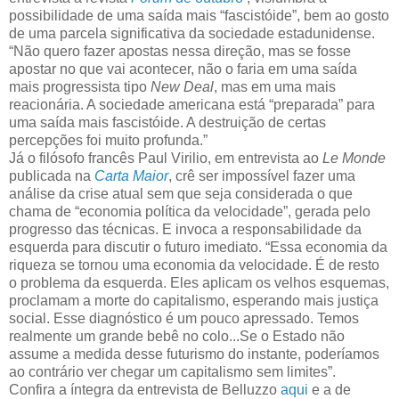
possibilidade de uma saída mais “fascistóide”, bem ao gosto
de uma parcela significativa da sociedade estadunidense.
“Não quero fazer apostas nessa direção, mas se fosse
apostar no que vai acontecer, não o faria em uma saída
mais progressista tipo
New Deal
, mas em uma mais
reacionária. A sociedade americana está “preparada” para
uma saída mais fascistóide. A destruição de certas
percepções foi muito profunda.”
Já o filósofo francês Paul Virilio, em entrevista ao
Le Monde
publicada na
Carta Maior
, crê ser impossível fazer uma
análise da crise atual sem que seja considerada o que
chama de “economia política da velocidade”, gerada pelo
progresso das técnicas. E invoca a responsabilidade da
esquerda para discutir o futuro imediato. “Essa economia da
riqueza se tornou uma economia da velocidade. É de resto
o problema da esquerda. Eles aplicam os velhos esquemas,
proclamam a morte do capitalismo, esperando mais justiça
social. Esse diagnóstico é um pouco apressado. Temos
realmente um grande bebê no colo...Se o Estado não
assume a medida desse futurismo do instante, poderíamos
ao contrário ver chegar um capitalismo sem limites”.
Confira a íntegra da entrevista de Belluzzo
aqui
e a de