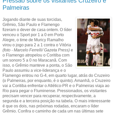
Pressão sobre os visitantes Cruzeiro e
Palmeiras
Jogando diante de suas torcidas,
Grêmio, São Paulo e Flamengo
fizeram o dever de casa ontem. O líder
venceu o Sport por 1 a 0 em Porto
Alegre, o time de Muricy Ramalho
virou o jogo para 2 a 1 contra o Vitória
(foto - Marcelo Ferrelli/ Gazeta Press)
e
o Flamengo atropelou o Coritiba com
um sonoro 5 a 0 no Maracanã. Com
isso, o Grêmio manteve a ponta, o São
Paulo assumiu a vice-liderança e o
Flamengo entrou no G-4, em quarto lugar, atrás do Cruzeiro
(o Palmeiras, por enquanto, é o quinto). Amanhã, o Cruzeiro
vai a Coritiba enfrentar o Atlético-PR e o Palmeiras viaja ao
Rio para pegar o Fluminense. Pressionados, os visitantes
precisam vencer para recuperar, respectivamente, a
segunda e a terceira posição na tabela. O mais interessante
é que os dois, nas próximas rodadas, encaram o líder
Grêmio. Confira o caminho de cada um nas últimas sete