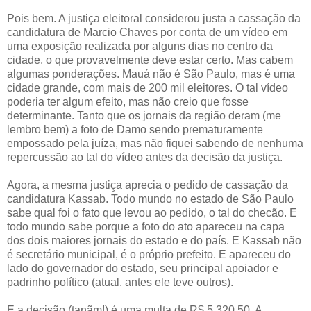
Pois bem. A justiça eleitoral considerou justa a cassação da
candidatura de Marcio Chaves por conta de um vídeo em
uma exposição realizada por alguns dias no centro da
cidade, o que provavelmente deve estar certo. Mas cabem
algumas ponderações. Mauá não é São Paulo, mas é uma
cidade grande, com mais de 200 mil eleitores. O tal vídeo
poderia ter algum efeito, mas não creio que fosse
determinante. Tanto que os jornais da região deram (me
lembro bem) a foto de Damo sendo prematuramente
empossado pela juíza, mas não fiquei sabendo de nenhuma
repercussão ao tal do vídeo antes da decisão da justiça.
Agora, a mesma justiça aprecia o pedido de cassação da
candidatura Kassab. Todo mundo no estado de São Paulo
sabe qual foi o fato que levou ao pedido, o tal do checão. E
todo mundo sabe porque a foto do ato apareceu na capa
dos dois maiores jornais do estado e do país. E Kassab não
é secretário municipal, é o próprio prefeito. E apareceu do
lado do governador do estado, seu principal apoiador e
padrinho político (atual, antes ele teve outros).
E a decisão (tanãm!) é uma multa de R$ 5.320,50. A