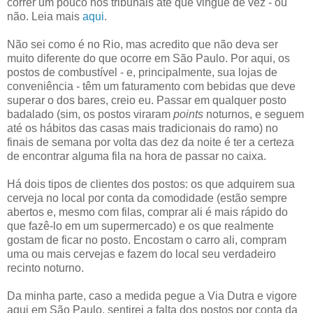
correr um pouco nos tribunais até que vingue de vez - ou
não. Leia mais
aqui
.
Não sei como é no Rio, mas acredito que não deva ser
muito diferente do que ocorre em São Paulo. Por aqui, os
postos de combustível - e, principalmente, sua lojas de
conveniência - têm um faturamento com bebidas que deve
superar o dos bares, creio eu. Passar em qualquer posto
badalado (sim, os postos viraram
points
noturnos, e seguem
até os hábitos das casas mais tradicionais do ramo) no
finais de semana por volta das dez da noite é ter a certeza
de encontrar alguma fila na hora de passar no caixa.
Há dois tipos de clientes dos postos: os que adquirem sua
cerveja no local por conta da comodidade (estão sempre
abertos e, mesmo com filas, comprar ali é mais rápido do
que fazê-lo em um supermercado) e os que realmente
gostam de ficar no posto. Encostam o carro ali, compram
uma ou mais cervejas e fazem do local seu verdadeiro
recinto noturno.
Da minha parte, caso a medida pegue a Via Dutra e vigore
aqui em São Paulo, sentirei a falta dos postos por conta da