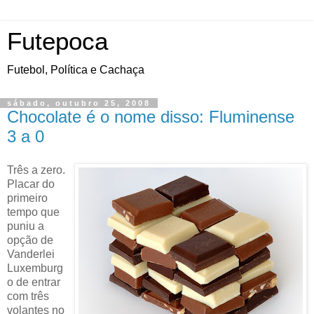
Futepoca
Futebol, Política e Cachaça
sábado, outubro 25, 2008
Chocolate é o nome disso: Fluminense
3 a 0
Três a zero.
Placar do
primeiro
tempo que
puniu a
opção de
Vanderlei
Luxemburg
o de entrar
com três
volantes no