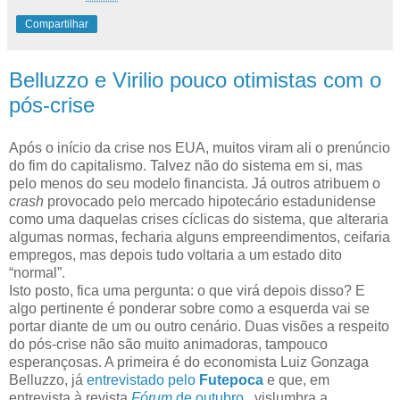
Compartilhar
Belluzzo e Virilio pouco otimistas com o
pós-crise
Após o início da crise nos EUA, muitos viram ali o prenúncio
do fim do capitalismo. Talvez não do sistema em si, mas
pelo menos do seu modelo financista. Já outros atribuem o
crash
provocado pelo mercado hipotecário estadunidense
como uma daquelas crises cíclicas do sistema, que alteraria
algumas normas, fecharia alguns empreendimentos, ceifaria
empregos, mas depois tudo voltaria a um estado dito
“normal”.
Isto posto, fica uma pergunta: o que virá depois disso? E
algo pertinente é ponderar sobre como a esquerda vai se
portar diante de um ou outro cenário. Duas visões a respeito
do pós-crise não são muito animadoras, tampouco
esperançosas. A primeira é do economista Luiz Gonzaga
Belluzzo, já
entrevistado pelo
Futepoca
e que, em
entrevista à revista
Fórum
de outubro
, vislumbra a