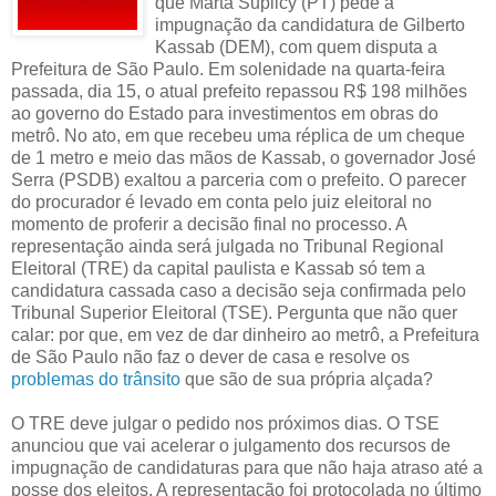
que Marta Suplicy (PT) pede a
impugnação da candidatura de Gilberto
Kassab (DEM), com quem disputa a
Prefeitura de São Paulo. Em solenidade na quarta-feira
passada, dia 15, o atual prefeito repassou R$ 198 milhões
ao governo do Estado para investimentos em obras do
metrô. No ato, em que recebeu uma réplica de um cheque
de 1 metro e meio das mãos de Kassab, o governador José
Serra (PSDB) exaltou a parceria com o prefeito. O parecer
do procurador é levado em conta pelo juiz eleitoral no
momento de proferir a decisão final no processo. A
representação ainda será julgada no Tribunal Regional
Eleitoral (TRE) da capital paulista e Kassab só tem a
candidatura cassada caso a decisão seja confirmada pelo
Tribunal Superior Eleitoral (TSE). Pergunta que não quer
calar: por que, em vez de dar dinheiro ao metrô, a Prefeitura
de São Paulo não faz o dever de casa e resolve os
problemas do trânsito
que são de sua própria alçada?
O TRE deve julgar o pedido nos próximos dias. O TSE
anunciou que vai acelerar o julgamento dos recursos de
impugnação de candidaturas para que não haja atraso até a
posse dos eleitos. A representação foi protocolada no último