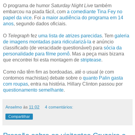
O programa de humor
Saturday Night Live
também
embarcou na piada fácil, com
a comediante Tina Fey no
papel da vice
. Foi
a maior audiência do programa em 14
anos
, segundo dados oficiais.
O
Telegraph
fez
uma lista de atrizes parecidas
. Tem
galeria
de imagens montadas para ridicularizá-la
e anúncio
classificado (de veracidade questionável) para
sócia da
personalidade para filme pornô
. Mas a peça mais bizarra
que encontrei foi esta montagem de
striptease
.
Como não têm fim as bordoadas, até o usual (e com
contornos machistas) debate sobre o
quanto Palin gasta
com roupas
, entra na história.
Hillary Clinton passou por
questionamento semelhante
.
Anselmo
às
11:02
4 comentários:
Compartilhar