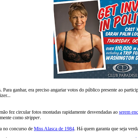
 Para ganhar, era preciso angariar votos do público presente ao partici
zer...
na mão fez circular fotos montadas rapidamente desvendadas ao
serem enc
stamente como
stripper
.
da no concurso de
Miss Alasca de 1984
. Há quem garanta que seja verd