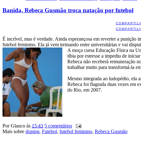
Banida, Rebeca Gusmão troca natação por futebol
COMPARTIL
COMPARTIL
É incrível, mas é verdade. Ainda esperançosa em reverter a punição 
futebol feminino. Ela já vem treinando entre universitárias e vai disp
A moça cursa Educação Física na Unic
tíbia por estresse a impediu de inici
Rebeca não receberá remuneração no p
trabalhar muito para transformá-la em
Mesmo integrada ao ludopédio, ela ai
Rebeca foi flagrada duas vezes em e
do Rio, em 2007.
Por
Glauco
às
15:43
5 comentários
Mais sobre
doping
,
Futebol
,
futebol feminino
,
Rebeca Gusmão