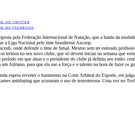
HE NO TWITTER
HE NO FACEBOOK
imposta pela Federação Internacional de Natação, que a baniu da modali
utar a Liga Nacional pelo time brasiliense Ascoop.
eub, onde defende o time de futsal. Mesmo sem ter estreado profission
ar os treinos no seu novo clube, que só devem iniciar na semana que vem
eríodo em que atuar e o presidente do clube já definiu seu estilo: cen
 um Adriano, para que ela use a força e o talento na hora de fazer os g
nda espera reverter o banimento na Corte Arbitral do Esporte, em julg
xames antidoping que acusaram o uso de testosterona. Uma vez no Tro