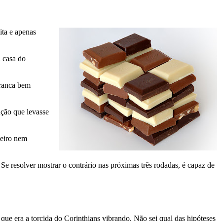
ita e apenas
a casa do
tranca bem
ação que levasse
zeiro nem
Se resolver mostrar o contrário nas próximas três rodadas, é capaz de
ue era a torcida do Corinthians vibrando. Não sei qual das hipóteses