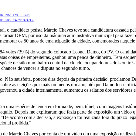
HE NO TWITTER
HE NO FACEBOOK
ral, o candidato petista Márcio Chaves teve sua candidatura cassada pe
e tornar DEM, por uso da máquina administrativa municipal para fazer
omemorar os 50 anos de emancipação da cidade, comemorados naquele
584 votos (39%) do segundo colocado Leonel Damo, do PV. O candidato
 essas coisas de empreiteiras, ganhou uma penca de dinheiro. Tem esqu
pécie de sítio num bairro central da cidade, ocupando uns dois ou trê
s chances de vencer a disputa no segundo turno.
io. Não satisfeita, poucos dias depois da primeira decisão, proclamou 
 sobre as eleições por mais ou menos um ano, até que Damo fosse ofic
overnou a cidade interinamente, aumentou os salários dos servidores 
uma espécie de tenda em forma de, bem, túnel, com imagens históricas,
naquilo. Depois me explicaram que fazia parte da exposição um vídeo qu
: “De acordo com a decisão, a exposição foi realizada fora do prazo legal
cional proibida.”
tura de Marcio Chaves por conta de um vídeo em uma exposição realizada