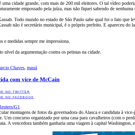
ma cidade grande, com mais de 200 mil eleitores. O tal vídeo poderia 
uramente empossado pela juíza, mas não fiquei sabendo de nenhuma rep
Kassab. Todo mundo no estado de São Paulo sabe qual foi o fato que le
Kassab não é secretário municipal, é o próprio prefeito. E apareceu do 
sos e medidas sempre me impressiona.
o nível da argumentação contra os petistas na cidade.
rcio Chaves
,
mauá
cida com vice de McCain
HE NO TWITTER
HE NO FACEBOOK
Reuters/G1
rcular montagens de fotos da governadora do Alasca e candidata à vice-
nge. Um concurso organizado por uma casa para cavalheiros (com o per
ata. A vencedora também ganharia uma viagem à capital Washington, e