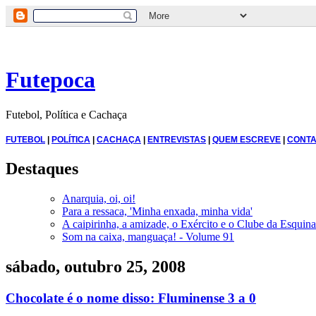
Futepoca
Futebol, Política e Cachaça
FUTEBOL
|
POLÍTICA
|
CACHAÇA
|
ENTREVISTAS
|
QUEM ESCREVE
|
CONTA
Destaques
Anarquia, oi, oi!
Para a ressaca, 'Minha enxada, minha vida'
A caipirinha, a amizade, o Exército e o Clube da Esquina
Som na caixa, manguaça! - Volume 91
sábado, outubro 25, 2008
Chocolate é o nome disso: Fluminense 3 a 0