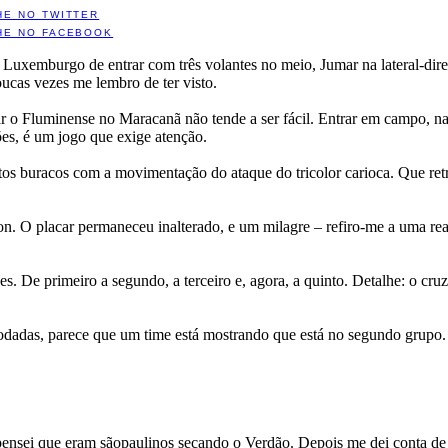
HE NO TWITTER
HE NO FACEBOOK
 Luxemburgo de entrar com três volantes no meio, Jumar na lateral-dire
ucas vezes me lembro de ter visto.
ntar o Fluminense no Maracanã não tende a ser fácil. Entrar em campo, n
ões, é um jogo que exige atenção.
ertos buracos com a movimentação do ataque do tricolor carioca. Que re
on. O placar permaneceu inalterado, e um milagre – refiro-me a uma re
es. De primeiro a segundo, a terceiro e, agora, a quinto. Detalhe: o cru
rodadas, parece que um time está mostrando que está no segundo grupo. 
ensei que eram sãopaulinos secando o Verdão. Depois me dei conta de q