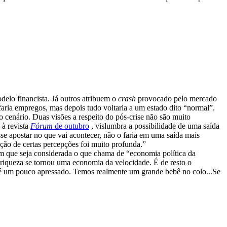
delo financista. Já outros atribuem o
crash
provocado pelo mercado
faria empregos, mas depois tudo voltaria a um estado dito “normal”.
o cenário. Duas visões a respeito do pós-crise não são muito
 à revista
Fórum
de outubro
, vislumbra a possibilidade de uma saída
sse apostar no que vai acontecer, não o faria em uma saída mais
ção de certas percepções foi muito profunda.”
 sem que seja considerada o que chama de “economia política da
a riqueza se tornou uma economia da velocidade. É de resto o
o é um pouco apressado. Temos realmente um grande bebê no colo...Se