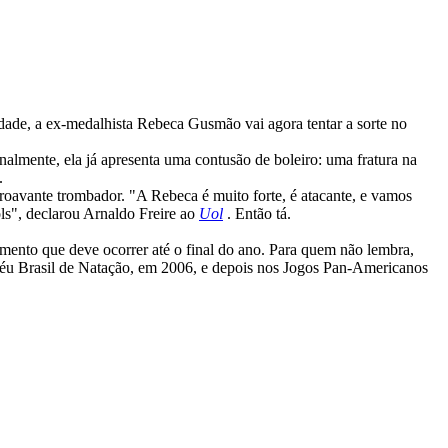
dade, a ex-medalhista Rebeca Gusmão vai agora tentar a sorte no
almente, ela já apresenta uma contusão de boleiro: uma fratura na
.
troavante trombador. "A Rebeca é muito forte, é atacante, e vamos
ols", declarou Arnaldo Freire ao
Uol
. Então tá.
amento que deve ocorrer até o final do ano. Para quem não lembra,
féu Brasil de Natação, em 2006, e depois nos Jogos Pan-Americanos