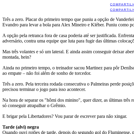
COMPARTIL
COMPARTIL
Três a zero. Placar do primeiro tempo que puniu a opção de Vanderlei
Evandro para levar a bola para Alex Mineiro e Kléber. Puniu como po
A opção pela retranca fora de casa poderia até ser justificada. Enfre
adversário, contra uma equipe que luta para fugir das últimas colocaç
Mas três volantes e só um lateral. E ainda assim conseguir deixar ab
montada, hein?
Ainda no primeiro tempo, o treinador sacou Martinez para pôr Deníls
ao empate – não foi além de sonho de torcedor.
Três a zero. Pela terceira rodada consecutiva o Palmeiras perde posiçõ
precisou terminar o jogo para isso acontecer.
Na hora de separar os "hômi dos minino", quer dizer, as últimas três 
só conseguir atrapalhar o Grêmio.
E brigar pela Libertadores? Vou parar de escrever para não xingar.
Tarde (alvi) negra
Quando ouvi rojões de tarde, depois do segundo gol do Fluminense, p