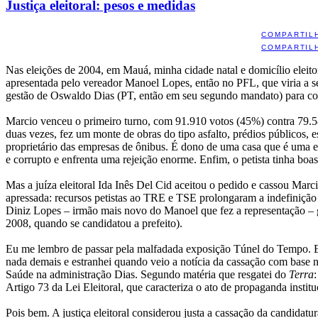
Justiça eleitoral: pesos e medidas
COMPARTIL
COMPARTIL
Nas eleições de 2004, em Mauá, minha cidade natal e domicílio eleito
apresentada pelo vereador Manoel Lopes, então no PFL, que viria a s
gestão de Oswaldo Dias (PT, então em seu segundo mandato) para c
Marcio venceu o primeiro turno, com 91.910 votos (45%) contra 79.
duas vezes, fez um monte de obras do tipo asfalto, prédios públicos,
proprietário das empresas de ônibus. É dono de uma casa que é uma es
e corrupto e enfrenta uma rejeição enorme. Enfim, o petista tinha boa
Mas a juíza eleitoral Ida Inês Del Cid aceitou o pedido e cassou Marc
apressada: recursos petistas ao TRE e TSE prolongaram a indefinição
Diniz Lopes – irmão mais novo do Manoel que fez a representação – g
2008, quando se candidatou a prefeito).
Eu me lembro de passar pela malfadada exposição Túnel do Tempo. Era 
nada demais e estranhei quando veio a notícia da cassação com base 
Saúde na administração Dias. Segundo matéria que resgatei do
Terra
Artigo 73 da Lei Eleitoral, que caracteriza o ato de propaganda institu
Pois bem. A justiça eleitoral considerou justa a cassação da candida