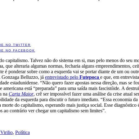
HE NO TWITTER
HE NO FACEBOOK
do capitalismo. Talvez não do sistema em si, mas pelo menos do seu mo
ma, que alteraria algumas normas, fecharia alguns empreendimentos, cei
ente é ponderar sobre como a esquerda vai se portar diante de um ou outr
z Gonzaga Belluzzo, já
entrevistado pelo
Futepoca
e que, em entrevista
edade estadunidense. “Não quero fazer apostas nessa direção, mas se fo
 americana está “preparada” para uma saída mais fascistóide. A destrui
a na
Carta Maior
, crê ser impossível fazer uma análise da crise atual
bilidade da esquerda para discutir o futuro imediato. “Essa economia d
morte do capitalismo, esperando mais justiça social. Esse diagnóstic
 ao contrário ver chegar um capitalismo sem limites”.
Virilio
,
Política