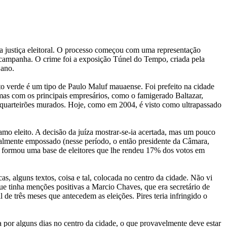
la justiça eleitoral. O processo começou com uma representação
 campanha. O crime foi a exposição Túnel do Tempo, criada pela
 ano.
 verde é um tipo de Paulo Maluf mauaense. Foi prefeito na cidade
emas com os principais empresários, como o famigerado Baltazar,
s quarteirões murados. Hoje, como em 2004, é visto como ultrapassado
Damo eleito. A decisão da juíza mostrar-se-ia acertada, mas um pouco
ialmente empossado (nesse período, o então presidente da Câmara,
e formou uma base de eleitores que lhe rendeu 17% dos votos em
 alguns textos, coisa e tal, colocada no centro da cidade. Não vi
e tinha menções positivas a Marcio Chaves, que era secretário de
 de três meses que antecedem as eleições. Pires teria infringido o
 por alguns dias no centro da cidade, o que provavelmente deve estar