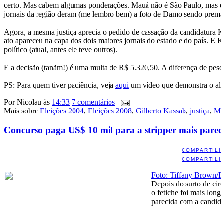
certo. Mas cabem algumas ponderações. Mauá não é São Paulo, mas é u
jornais da região deram (me lembro bem) a foto de Damo sendo premat
Agora, a mesma justiça aprecia o pedido de cassação da candidatura 
ato apareceu na capa dos dois maiores jornais do estado e do país. E 
político (atual, antes ele teve outros).
E a decisão (tanãm!) é uma multa de R$ 5.320,50. A diferença de pe
PS: Para quem tiver paciência, veja
aqui
um vídeo que demonstra o alt
Por
Nicolau
às
14:33
7 comentários
Mais sobre
Eleições 2004
,
Eleições 2008
,
Gilberto Kassab
,
justiça
,
Ma
Concurso paga US$ 10 mil para a stripper mais pare
COMPARTIL
COMPARTIL
Foto: Tiffany Brown/
Depois do surto de ci
o fetiche foi mais lo
parecida com a candid