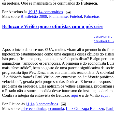
eu preferia. Que se manifestem os corintianos do
Futepoca
.
Por
Anselmo
às
19:15
14 comentários
Mais sobre
Brasileirão 2008
,
Fluminense
,
Futebol
,
Palmeiras
Belluzzo e Virilio pouco otimistas com o pós-crise
COMPARTIL
COMPARTIL
Após o início da crise nos EUA, muitos viram ali o prenúncio do fim 
hipotecário estadunidense como uma daquelas crises cíclicas do siste
Isto posto, fica uma pergunta: o que virá depois disso? E algo pertin
animadoras, tampouco esperançosas. A primeira é do economista Lui
mais “fascistóide”, bem ao gosto de uma parcela significativa da soci
progressista tipo
New Deal
, mas em uma mais reacionária. A sociedade
Já o filósofo francês Paul Virilio, em entrevista ao
Le Monde
publicad
velocidade”, gerada pelo progresso das técnicas. E invoca a responsa
problema da esquerda. Eles aplicam os velhos esquemas, proclamam a 
o Estado não assume a medida desse futurismo do instante, poderíamos
Confira a íntegra da entrevista de Belluzzo
aqui
e a de Virilio
aqui
.
Por
Glauco
às
11:14
3 comentários
Mais sobre
crise econômica
,
economia
,
Luiz Gonzaga Belluzzo
,
Paul 