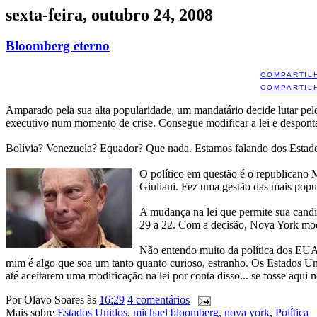
sexta-feira, outubro 24, 2008
Bloomberg eterno
COMPARTIL
COMPARTIL
Amparado pela sua alta popularidade, um mandatário decide lutar pelo
executivo num momento de crise. Consegue modificar a lei e desponta 
Bolívia? Venezuela? Equador? Que nada. Estamos falando dos Estado
O político em questão é o republicano
Giuliani. Fez uma gestão das mais popul
A mudança na lei que permite sua candid
29 a 22. Com a decisão, Nova York modi
Não entendo muito da política dos EUA, 
mim é algo que soa um tanto quanto curioso, estranho. Os Estados Unid
até aceitarem uma modificação na lei por conta disso... se fosse aqui 
Por
Olavo Soares
às
16:29
4 comentários
Mais sobre
Estados Unidos
,
michael bloomberg
,
nova york
,
Política