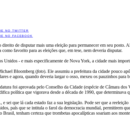
HE NO TWITTER
HE NO FACEBOOK
 direito de disputar mais uma eleição para permanecer em seu posto. A
como favorito para as eleições que, em tese, nem deveria disputar.
s Unidos - e mais especificamente de Nova York, a cidade mais impor
 Michael Bloomberg (
foto
). Ele assumiu a prefeitura da cidade pouco ap
ares e agora, quando deveria largar o osso, mexeu os pauzinhos para bu
atura foi aprovada pelo Conselho da Cidade (espécie de Câmara dos Ver
fica política que vigorava desde a década de 1990, que determinava q
e sei que lá cada estado faz a sua legislação. Pode ser que a reeleição
os, país que se intitula o farol da democracia mundial, permitirem que
no Brasil, tenham certeza que trombetas apocalípticas soariam aos monte