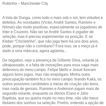
Robinho – Manchester City
A lista de Dunga, como tudo o mais sob o sol, tem virtudes e
defeitos. As novidades (Victor, André Santos, Ramires e
Nilmar) são muito positivas, especialmente os jogadores de
Inter e Cruzeiro. Não sei se André Santos é jogador de
seleção, mas é preciso experimentar na posição. E se
Kleber “Chicletinho”, que não joga bem há uns dois anos,
pode, porque não o corintiano? Fora isso, se o moço já é
dado a uma máscara, agora agüenta...
De negativo, vejo a presença de Gilberto Silva, volante já
ultrapassado, e a falta de inovações para essa vaga mais
defensiva do meio-campo. Felipe Mello e Josué fizeram
alguns bons jogos, mas não empolgam. Minha outra
preocupação também fica no meio campo: tirando Kaká, os
outros possíveis candidatos a meias de criação são bons,
mas nada de geniais. Ramires e Anderson jogam mais de
segundo-volante, enquanto os ótimos Elano e Júlio
Baptista, que eu queria muito no meu time, não são meus
titulares dos sonhos na seleção. Porém, entendo a opção de