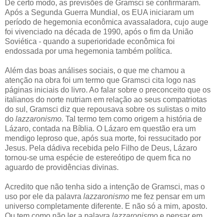
De certo modo, as previsões de Gramsci se confirmaram.
Após a Segunda Guerra Mundial, os EUA iniciaram um
período de hegemonia econômica avassaladora, cujo auge
foi vivenciado na década de 1990, após o fim da União
Soviética - quando a superioridade econômica foi
endossada por uma hegemonia também política.
Além das boas análises sociais, o que me chamou a
atenção na obra foi um termo que Gramsci cita logo nas
páginas iniciais do livro. Ao falar sobre o preconceito que os
italianos do norte nutriam em relação ao seus compatriotas
do sul, Gramsci diz que repousava sobre os sulistas o mito
do
lazzaronismo.
Tal termo tem como origem a história de
Lázaro, contada na Bíblia. O Lázaro em questão era um
mendigo leproso que, após sua morte, foi ressucitado por
Jesus. Pela dádiva recebida pelo Filho de Deus, Lázaro
tornou-se uma espécie de estereótipo de quem fica no
aguardo de providências divinas.
Acredito que não tenha sido a intenção de Gramsci, mas o
uso por ele da palavra
lazzaronismo
me fez pensar em um
universo completamente diferente. E não só a mim, aposto.
Ou tem como não ler a palavra
lazzaronismo
e pensar em