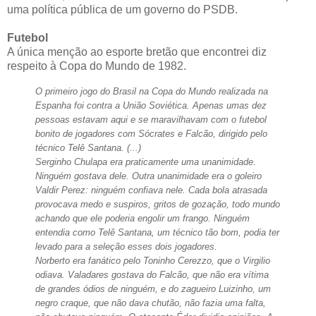
uma política pública de um governo do PSDB.
Futebol
A única menção ao esporte bretão que encontrei diz
respeito à Copa do Mundo de 1982.
O primeiro jogo do Brasil na Copa do Mundo realizada na
Espanha foi contra a União Soviética. Apenas umas dez
pessoas estavam aqui e se maravilhavam com o futebol
bonito de jogadores com Sócrates e Falcão, dirigido pelo
técnico Telê Santana. (...)
Serginho Chulapa era praticamente uma unanimidade.
Ninguém gostava dele. Outra unanimidade era o goleiro
Valdir Perez: ninguém confiava nele. Cada bola atrasada
provocava medo e suspiros, gritos de gozação, todo mundo
achando que ele poderia engolir um frango. Ninguém
entendia como Telê Santana, um técnico tão bom, podia ter
levado para a seleção esses dois jogadores.
Norberto era fanático pelo Toninho Cerezzo, que o Virgilio
odiava. Valadares gostava do Falcão, que não era vítima
de grandes ódios de ninguém, e do zagueiro Luizinho, um
negro craque, que não dava chutão, não fazia uma falta,