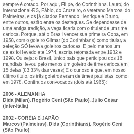
sempre é cotado. Por aqui, Filipe, do Corinthians, Lauro, do
Internacional-RS, Fábio, do Cruzeiro, o veterano Marcos, do
Palmeiras, e os já citados Fernando Henrique e Bruno,
entre outros, estão entre os destaques. Se dependesse de
uma antiga tradição, a vaga ficaria com o titular de um time
carioca. Porque, até o Brasil vencer sua primeira Copa, em
1958, com o goleiro Gilmar (do Corinthians) como titular, a
seleção SÓ levava goleiros cariocas. E pelo menos um
deles foi levado até 1974, escrita retomada entre 1982 e
1998. Ou seja: o Brasil, único país que participou dos 18
mundiais, levou pelo menos um goleiro de time carioca em
15 delas (83,33% das vezes) E o curioso é que, em nosso
último título, os três goleiros eram de times paulistas, como
em 1978. Confira os convocados (dois até 1966):
2006 - ALEMANHA
Dida (Milan), Rogério Ceni (São Paulo), Júlio César
(Inter-Itália)
2002 - CORÉIA E JAPÃO
Marcos (Palmeiras), Dida (Corinthians), Rogério Ceni
(São Paulo)