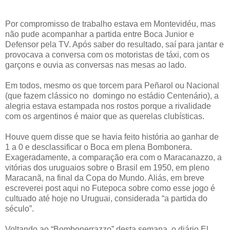
Por compromisso de trabalho estava em Montevidéu, mas
não pude acompanhar a partida entre Boca Junior e
Defensor pela TV. Após saber do resultado, saí para jantar e
provocava a conversa com os motoristas de táxi, com os
garçons e ouvia as conversas nas mesas ao lado.
Em todos, mesmo os que torcem para Peñarol ou Nacional
(que fazem clássico no domingo no estádio Centenário), a
alegria estava estampada nos rostos porque a rivalidade
com os argentinos é maior que as querelas clubísticas.
Houve quem disse que se havia feito história ao ganhar de
1 a 0 e desclassificar o Boca em plena Bombonera.
Exageradamente, a comparação era com o Maracanazzo, a
vitórias dos uruguaios sobre o Brasil em 1950, em pleno
Maracanã, na final da Copa do Mundo. Aliás, em breve
escreverei post aqui no Futepoca sobre como esse jogo é
cultuado até hoje no Uruguai, considerada “a partida do
século”.
Voltando ao “Bombonerrazzo” desta semana, o diário El