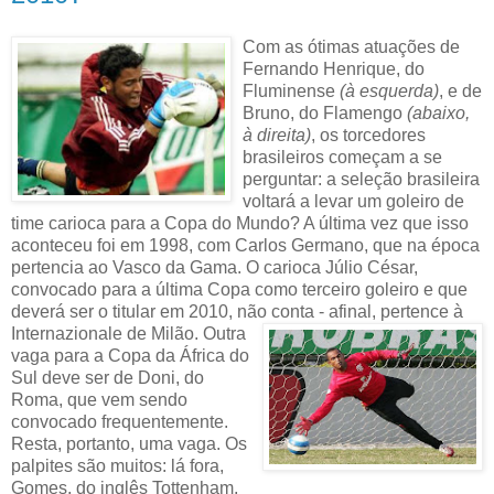
Com as ótimas atuações de
Fernando Henrique, do
Fluminense
(à esquerda)
, e de
Bruno, do Flamengo
(abaixo,
à direita)
, os torcedores
brasileiros começam a se
perguntar: a seleção brasileira
voltará a levar um goleiro de
time carioca para a Copa do Mundo? A última vez que isso
aconteceu foi em 1998, com Carlos Germano, que na época
pertencia ao Vasco da Gama. O carioca Júlio César,
convocado para a última Copa como terceiro goleiro e que
deverá ser o titular em 2010, não conta - afinal, pertence à
Internazionale de Milão.
Outra
vaga para a Copa da África do
Sul deve ser de Doni, do
Roma, que vem sendo
convocado frequentemente.
Resta, portanto, uma vaga. Os
palpites são muitos: lá fora,
Gomes, do inglês Tottenham,