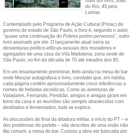
mais um livro,
João
do Rio, 45
pela
Lumiar.
Contemplado pelo Programa de Ação Cultural (Proac) do
governo do estado de São Paulo, o livro é, segundo o autor,
"quase uma continuação do
Pobres porém perversos
", outro
livro assinado por ele. O lançamento atual narra as
desventuras político-etílicas-sexuais dos moradores e
agregados de uma casa da Vila Madalena, zona oeste de
São Paulo, no fim da década de 70 até meados dos 80.
Em um levantamento preliminar, feito ainda na mesa do bar
onde Mouzar autografava o livro, constatei que, em média,
cada página contém aproximadamente cinco referências a
nomes de bebidas alcoólicas. Como as aventuras de
Valadares, Fernando, Perobão, amigos e amigas giram em
torno da casa e as reuniões são sempre abastecidas com
destilados e fermentados, tudo se explica.
As discussões do final da ditadura militar, o início do PT – e
dos problemas do partido – são descritos de uma visão não
tão comum, a mesa do bar. Curioso a obra ser bancada por