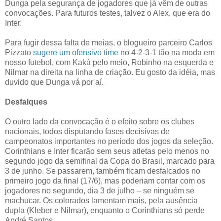
Dunga pela segurança de jogadores que já vêm de outras
convocações. Para futuros testes, talvez o Alex, que era do
Inter.
Para fugir dessa falta de meias, o blogueiro parceiro Carlos
Pizzato
sugere um ofensivo time
no 4-2-3-1 tão na moda em
nosso futebol, com Kaká pelo meio, Robinho na esquerda e
Nilmar na direita na linha de criação. Eu gosto da idéia, mas
duvido que Dunga vá por aí.
Desfalques
O outro lado da convocação é o efeito sobre os clubes
nacionais, todos disputando fases decisivas de
campeonatos importantes no período dos jogos da seleção.
Corinthians e Inter ficarão sem seus atletas pelo menos no
segundo jogo da semifinal da Copa do Brasil, marcado para
3 de junho. Se passarem, também ficam desfalcados no
primeiro jogo da final (17/6), mas poderiam contar com os
jogadores no segundo, dia 3 de julho – se ninguém se
machucar. Os colorados lamentam mais, pela ausência
dupla (Kleber e Nilmar), enquanto o Corinthians só perde
André Santos.