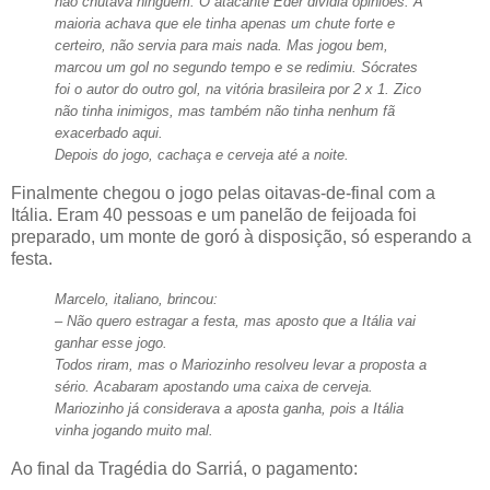
não chutava ninguém. O atacante Éder dividia opiniões. A
maioria achava que ele tinha apenas um chute forte e
certeiro, não servia para mais nada. Mas jogou bem,
marcou um gol no segundo tempo e se redimiu. Sócrates
foi o autor do outro gol, na vitória brasileira por 2 x 1. Zico
não tinha inimigos, mas também não tinha nenhum fã
exacerbado aqui.
Depois do jogo, cachaça e cerveja até a noite.
Finalmente chegou o jogo pelas oitavas-de-final com a
Itália. Eram 40 pessoas e um panelão de feijoada foi
preparado, um monte de goró à disposição, só esperando a
festa.
Marcelo, italiano, brincou:
– Não quero estragar a festa, mas aposto que a Itália vai
ganhar esse jogo.
Todos riram, mas o Mariozinho resolveu levar a proposta a
sério. Acabaram apostando uma caixa de cerveja.
Mariozinho já considerava a aposta ganha, pois a Itália
vinha jogando muito mal.
Ao final da Tragédia do Sarriá, o pagamento: