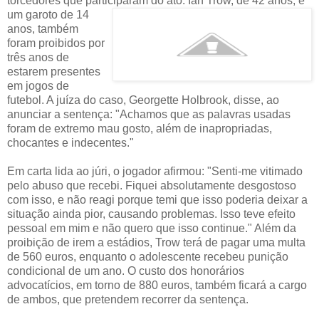
torcedores que participaram do ato. Ian Trow, de 42 anos, e
um garoto de
14
anos, também
foram proibidos por
três anos de
estarem presentes
em jogos de
futebol. A juíza do caso, Georgette Holbrook, disse, ao
anunciar a sentença: "Achamos que as palavras usadas
foram de extremo mau gosto, além de inapropriadas,
chocantes e indecentes."
Em carta lida ao júri, o jogador afirmou: "Senti-me vitimado
pelo abuso que recebi. Fiquei absolutamente desgostoso
com isso, e não reagi porque temi que isso poderia deixar a
situação ainda pior, causando problemas. Isso teve efeito
pessoal em mim e não quero que isso continue." Além da
proibição de irem a estádios, Trow terá de pagar uma multa
de 560 euros, enquanto o adolescente recebeu punição
condicional de um ano. O custo dos honorários
advocatícios, em torno de 880 euros, também ficará a cargo
de ambos, que pretendem recorrer da sentença.