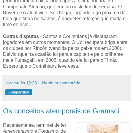
pronunciamento oficial logo após a útlima rodada do
Campenato Alemão, que ermina neste fim de semana. O
Bayern é o atual vice. Se chegar, jogando algo próximo da
bola que tinha no Santos, é daqueles reforços que muda o
time de nível.
Outras disputas
- Santos e Corinthians já disputaram
jogadores em outros momentos. O Uol recupera briga entre
os clubes por Rincón (vencida pelos peixeiros em 2000),
Deivid (que na ocasião foi para a capital) e pelo brilhante
meia Fumagalli, em 2003, quando ele foi para o Timão.
Espero que o Corinthians leve essa.
Nicolau
às
12:29
Nenhum comentário:
Compartilhar
Os conceitos atemporais de Gramsci
Recentemente, terminei de ler
Americanismo e Fordismo
, de