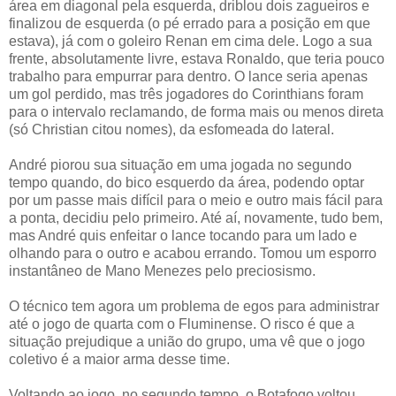
área em diagonal pela esquerda, driblou dois zagueiros e
finalizou de esquerda (o pé errado para a posição em que
estava), já com o goleiro Renan em cima dele. Logo a sua
frente, absolutamente livre, estava Ronaldo, que teria pouco
trabalho para empurrar para dentro. O lance seria apenas
um gol perdido, mas três jogadores do Corinthians foram
para o intervalo reclamando, de forma mais ou menos direta
(só Christian citou nomes), da esfomeada do lateral.
André piorou sua situação em uma jogada no segundo
tempo quando, do bico esquerdo da área, podendo optar
por um passe mais difícil para o meio e outro mais fácil para
a ponta, decidiu pelo primeiro. Até aí, novamente, tudo bem,
mas André quis enfeitar o lance tocando para um lado e
olhando para o outro e acabou errando. Tomou um esporro
instantâneo de Mano Menezes pelo preciosismo.
O técnico tem agora um problema de egos para administrar
até o jogo de quarta com o Fluminense. O risco é que a
situação prejudique a união do grupo, uma vê que o jogo
coletivo é a maior arma desse time.
Voltando ao jogo, no segundo tempo, o Botafogo voltou