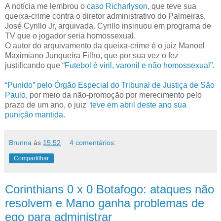
A notícia me lembrou o
caso Richarlyson
, que teve sua
queixa-crime contra o diretor administrativo do Palmeiras,
José Cyrillo Jr, arquivada. Cyrillo insinuou em programa de
TV que o jogador seria homossexual.
O autor do arquivamento da queixa-crime é o juiz Manoel
Maximiano Junqueira Filho, que por sua vez o fez
justificando que
“Futebol é viril, varonil e não homossexual”
.
“Punido” pelo Órgão Especial do Tribunal de Justiça de São
Paulo
, por meio da não-promoção por merecimento pelo
prazo de um ano, o juiz
teve em abril deste ano sua
punição mantida
.
Brunna
às
15:52
4 comentários:
Compartilhar
Corinthians 0 x 0 Botafogo: ataques não
resolvem e Mano ganha problemas de
ego para administrar