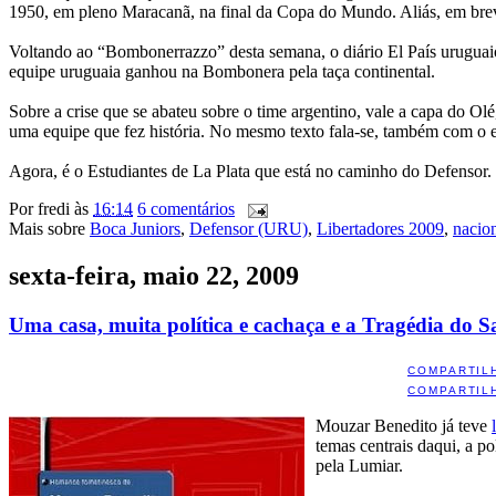
1950, em pleno Maracanã, na final da Copa do Mundo. Aliás, em breve
Voltando ao “Bombonerrazzo” desta semana, o diário El País uruguaio
equipe uruguaia ganhou na Bombonera pela taça continental.
Sobre a crise que se abateu sobre o time argentino, vale a capa do Ol
uma equipe que fez história. No mesmo texto fala-se, também com o ex
Agora, é o Estudiantes de La Plata que está no caminho do Defensor
Por
fredi
às
16:14
6 comentários
Mais sobre
Boca Juniors
,
Defensor (URU)
,
Libertadores 2009
,
nacio
sexta-feira, maio 22, 2009
Uma casa, muita política e cachaça e a Tragédia do S
COMPARTIL
COMPARTIL
Mouzar Benedito já teve
temas centrais daqui, a po
pela Lumiar.