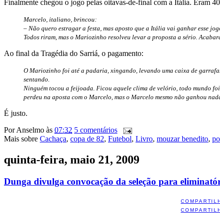
Finalmente chegou o jogo pelas oitavas-de-final com a Itália. Eram 40
Marcelo, italiano, brincou:
– Não quero estragar a festa, mas aposto que a Itália vai ganhar esse jog
Todos riram, mas o Mariozinho resolveu levar a proposta a sério. Acaba
Ao final da Tragédia do Sarriá, o pagamento:
O Mariozinho foi até a padaria, xingando, levando uma caixa de garrafas
sentando.
Ninguém tocou a feijoada. Ficou aquele clima de velório, todo mundo fo
perdeu na aposta com o Marcelo, mas o Marcelo mesmo não ganhou nada: 
É justo.
Por
Anselmo
às
07:32
5 comentários
Mais sobre
Cachaça
,
copa de 82
,
Futebol
,
Livro
,
mouzar benedito
,
po
quinta-feira, maio 21, 2009
Dunga divulga convocação da seleção para eliminató
COMPARTIL
COMPARTIL