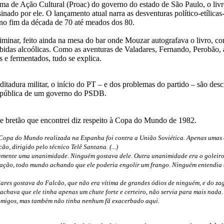
a de Ação Cultural (Proac) do governo do estado de São Paulo, o livr
ssinado por ele. O lançamento atual narra as desventuras político-etíli
 no fim da década de 70 até meados dos 80.
minar, feito ainda na mesa do bar onde Mouzar autografava o livro, c
bidas alcoólicas. Como as aventuras de Valadares, Fernando, Perobão,
s e fermentados, tudo se explica.
 ditadura militar, o início do PT – e dos problemas do partido – são de
a pública de um governo do PSDB.
e bretão que encontrei diz respeito à Copa do Mundo de 1982.
 Copa do Mundo realizada na Espanha foi contra a União Soviética. Apenas umas 
o, dirigido pelo técnico Telê Santana. (...)
amente uma unanimidade. Ninguém gostava dele. Outra unanimidade era o goleiro
ozação, todo mundo achando que ele poderia engolir um frango. Ninguém entendia 
dares gostava do Falcão, que não era vítima de grandes ódios de ninguém, e do z
 achava que ele tinha apenas um chute forte e certeiro, não servia para mais nad
a inimigos, mas também não tinha nenhum fã exacerbado aqui.