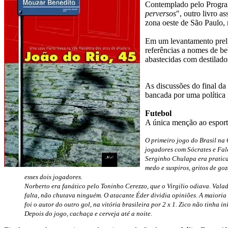
Contemplado pelo Program
perversos
", outro livro a
zona oeste de São Paulo,
Em um levantamento preli
referências a nomes de be
abastecidas com destilado
As discussões do final da
bancada por uma polític
Futebol
A única menção ao esport
O primeiro jogo do Brasil na
jogadores com Sócrates e Falcã
Serginho Chulapa era pratic
medo e suspiros, gritos de g
esses dois jogadores.
Norberto era fanático pelo Toninho Cerezzo, que o Virgilio odiava. Vala
falta, não chutava ninguém. O atacante Éder dividia opiniões. A maioria
foi o autor do outro gol, na vitória brasileira por 2 x 1. Zico não tinh
Depois do jogo, cachaça e cerveja até a noite.