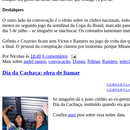
Desfalques
O outro lado da convocação é o efeito sobre os clubes nacionais, todo
menos no segundo jogo da semifinal da Copa do Brasil, marcado para
dia 3 de julho – se ninguém se machucar. Os colorados lamentam mais
Grêmio e Cruzeiro ficam sem Victor e Ramires no jogo de volta das qu
a final. O pessoal da conspiração clamou por isonomia: porque Mirand
Por
Nicolau
às
18:49
6 comentários
Mais sobre
andré santos
,
convocação
,
Dunga
,
Nilmar
,
Ramires
,
seleçã
Dia da Cachaça: obra de Itamar
COMPARTIL
COMPARTIL
Se ninguém dá o justo crédito ao ex-presi
Dia da Cachaça, instituído quando era go
Confira
aqui
post sobre essa nobre data.