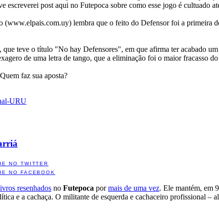
 escreverei post aqui no Futepoca sobre como esse jogo é cultuado até
 (www.elpais.com.uy) lembra que o feito do Defensor foi a primeira d
é, que teve o título "No hay Defensores", em que afirma ter acabado um 
agero de uma letra de tango, que a eliminação foi o maior fracasso do
. Quem faz sua aposta?
nal-URU
arriá
HE NO TWITTER
HE NO FACEBOOK
livros resenhados
no
Futepoca
por
mais de uma vez
. Ele mantém, em 9
lítica e a cachaça. O militante de esquerda e cachaceiro profissional – 