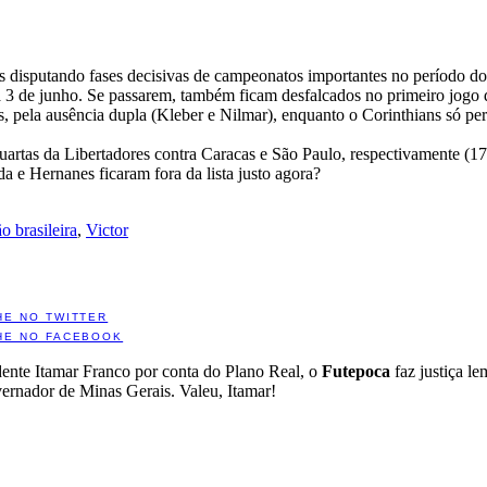
s disputando fases decisivas de campeonatos importantes no período dos 
 3 de junho. Se passarem, também ficam desfalcados no primeiro jogo d
, pela ausência dupla (Kleber e Nilmar), enquanto o Corinthians só pe
artas da Libertadores contra Caracas e São Paulo, respectivamente (17/
a e Hernanes ficaram fora da lista justo agora?
o brasileira
,
Victor
HE NO TWITTER
HE NO FACEBOOK
dente Itamar Franco por conta do Plano Real, o
Futepoca
faz justiça l
vernador de Minas Gerais. Valeu, Itamar!