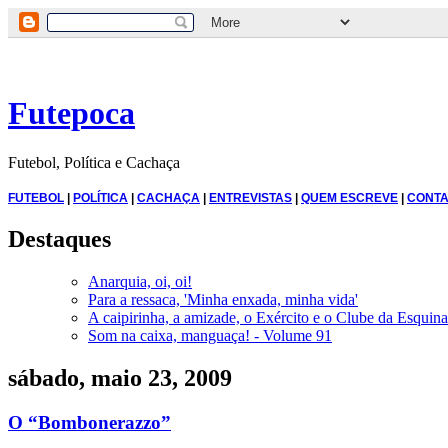
Futepoca
Futebol, Política e Cachaça
FUTEBOL
|
POLÍTICA
|
CACHAÇA
|
ENTREVISTAS
|
QUEM ESCREVE
|
CONTA
Destaques
Anarquia, oi, oi!
Para a ressaca, 'Minha enxada, minha vida'
A caipirinha, a amizade, o Exército e o Clube da Esquina
Som na caixa, manguaça! - Volume 91
sábado, maio 23, 2009
O “Bombonerazzo”