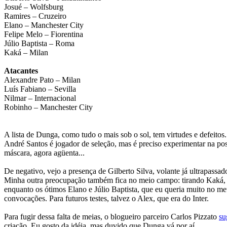
Josué – Wolfsburg
Ramires – Cruzeiro
Elano – Manchester City
Felipe Melo – Fiorentina
Júlio Baptista – Roma
Kaká – Milan
Atacantes
Alexandre Pato – Milan
Luís Fabiano – Sevilla
Nilmar – Internacional
Robinho – Manchester City
A lista de Dunga, como tudo o mais sob o sol, tem virtudes e defeitos
André Santos é jogador de seleção, mas é preciso experimentar na pos
máscara, agora agüenta...
De negativo, vejo a presença de Gilberto Silva, volante já ultrapass
Minha outra preocupação também fica no meio campo: tirando Kaká, o
enquanto os ótimos Elano e Júlio Baptista, que eu queria muito no m
convocações. Para futuros testes, talvez o Alex, que era do Inter.
Para fugir dessa falta de meias, o blogueiro parceiro Carlos Pizzato
su
criação. Eu gosto da idéia, mas duvido que Dunga vá por aí.