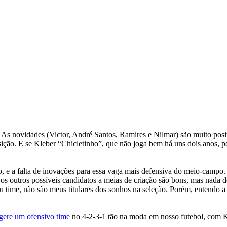
. As novidades (Victor, André Santos, Ramires e Nilmar) são muito posit
ição. E se Kleber “Chicletinho”, que não joga bem há uns dois anos, p
ado, e a falta de inovações para essa vaga mais defensiva do meio-camp
s outros possíveis candidatos a meias de criação são bons, mas nada 
eu time, não são meus titulares dos sonhos na seleção. Porém, entendo 
gere um ofensivo time
no 4-2-3-1 tão na moda em nosso futebol, com Ka