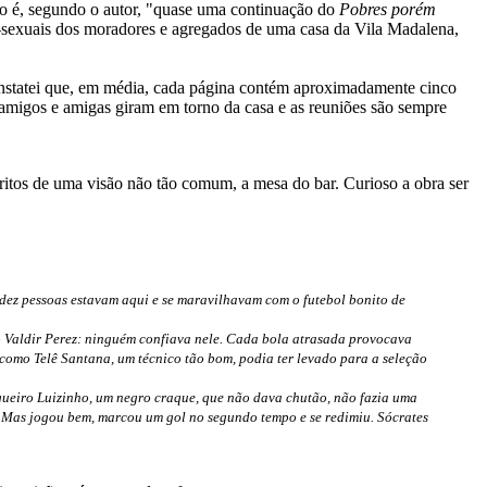
o é, segundo o autor, "quase uma continuação do
Pobres porém
cas-sexuais dos moradores e agregados de uma casa da Vila Madalena,
onstatei que, em média, cada página contém aproximadamente cinco
 amigos e amigas giram em torno da casa e as reuniões são sempre
scritos de uma visão não tão comum, a mesa do bar. Curioso a obra ser
dez pessoas estavam aqui e se maravilhavam com o futebol bonito de
 Valdir Perez: ninguém confiava nele. Cada bola atrasada provocava
como Telê Santana, um técnico tão bom, podia ter levado para a seleção
agueiro Luizinho, um negro craque, que não dava chutão, não fazia uma
a. Mas jogou bem, marcou um gol no segundo tempo e se redimiu. Sócrates