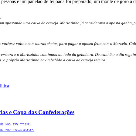
 pessoas e um panelão de feijoada foi preparado, um monte de goró à di
o.
ram apostando uma caixa de cerveja. Mariozinho já considerava a aposta ganha, po
 vazias e voltou com outras cheias, para pagar a aposta feita com o Marcelo. Col
i embora e o Mariozinho continuou ao lado da geladeira. De manhã, no dia seguin
o próprio Mariorinho havia bebido a caixa de cerveja inteira.
litica
rias e Copa das Confederações
HE NO TWITTER
HE NO FACEBOOK