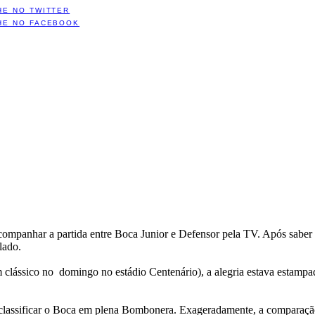
HE NO TWITTER
HE NO FACEBOOK
mpanhar a partida entre Boca Junior e Defensor pela TV. Após saber do
lado.
lássico no domingo no estádio Centenário), a alegria estava estampada
esclassificar o Boca em plena Bombonera. Exageradamente, a comparaçã