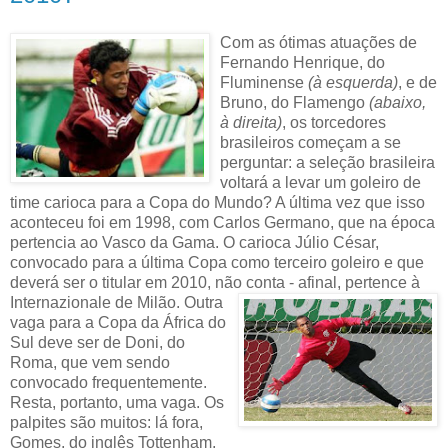
Com as ótimas atuações de
Fernando Henrique, do
Fluminense
(à esquerda)
, e de
Bruno, do Flamengo
(abaixo,
à direita)
, os torcedores
brasileiros começam a se
perguntar: a seleção brasileira
voltará a levar um goleiro de
time carioca para a Copa do Mundo? A última vez que isso
aconteceu foi em 1998, com Carlos Germano, que na época
pertencia ao Vasco da Gama. O carioca Júlio César,
convocado para a última Copa como terceiro goleiro e que
deverá ser o titular em 2010, não conta - afinal, pertence à
Internazionale de Milão.
Outra
vaga para a Copa da África do
Sul deve ser de Doni, do
Roma, que vem sendo
convocado frequentemente.
Resta, portanto, uma vaga. Os
palpites são muitos: lá fora,
Gomes, do inglês Tottenham,