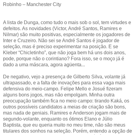
Robinho – Manchester City
A lista de Dunga, como tudo o mais sob o sol, tem virtudes e
defeitos. As novidades (Victor, André Santos, Ramires e
Nilmar) são muito positivas, especialmente os jogadores de
Inter e Cruzeiro. Não sei se André Santos é jogador de
seleção, mas é preciso experimentar na posição. E se
Kleber “Chicletinho”, que não joga bem há uns dois anos,
pode, porque não o corintiano? Fora isso, se o moço já é
dado a uma máscara, agora agüenta...
De negativo, vejo a presença de Gilberto Silva, volante já
ultrapassado, e a falta de inovações para essa vaga mais
defensiva do meio-campo. Felipe Mello e Josué fizeram
alguns bons jogos, mas não empolgam. Minha outra
preocupação também fica no meio campo: tirando Kaká, os
outros possíveis candidatos a meias de criação são bons,
mas nada de geniais. Ramires e Anderson jogam mais de
segundo-volante, enquanto os ótimos Elano e Júlio
Baptista, que eu queria muito no meu time, não são meus
titulares dos sonhos na seleção. Porém, entendo a opção de