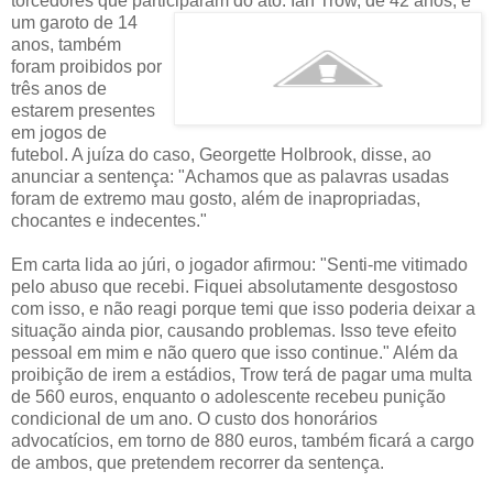
torcedores que participaram do ato. Ian Trow, de 42 anos, e
um garoto de
14
anos, também
foram proibidos por
três anos de
estarem presentes
em jogos de
futebol. A juíza do caso, Georgette Holbrook, disse, ao
anunciar a sentença: "Achamos que as palavras usadas
foram de extremo mau gosto, além de inapropriadas,
chocantes e indecentes."
Em carta lida ao júri, o jogador afirmou: "Senti-me vitimado
pelo abuso que recebi. Fiquei absolutamente desgostoso
com isso, e não reagi porque temi que isso poderia deixar a
situação ainda pior, causando problemas. Isso teve efeito
pessoal em mim e não quero que isso continue." Além da
proibição de irem a estádios, Trow terá de pagar uma multa
de 560 euros, enquanto o adolescente recebeu punição
condicional de um ano. O custo dos honorários
advocatícios, em torno de 880 euros, também ficará a cargo
de ambos, que pretendem recorrer da sentença.