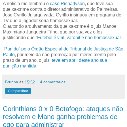
A notícia me lembrou o
caso Richarlyson
, que teve sua
queixa-crime contra o diretor administrativo do Palmeiras,
José Cyrillo Jr, arquivada. Cyrillo insinuou em programa de
TV que o jogador seria homossexual.
O autor do arquivamento da queixa-crime é o juiz Manoel
Maximiano Junqueira Filho, que por sua vez o fez
justificando que
“Futebol é viril, varonil e não homossexual”
.
“Punido” pelo Órgão Especial do Tribunal de Justiça de São
Paulo
, por meio da não-promoção por merecimento pelo
prazo de um ano, o juiz
teve em abril deste ano sua
punição mantida
.
Brunna
às
15:52
4 comentários:
Compartilhar
Corinthians 0 x 0 Botafogo: ataques não
resolvem e Mano ganha problemas de
ego para administrar