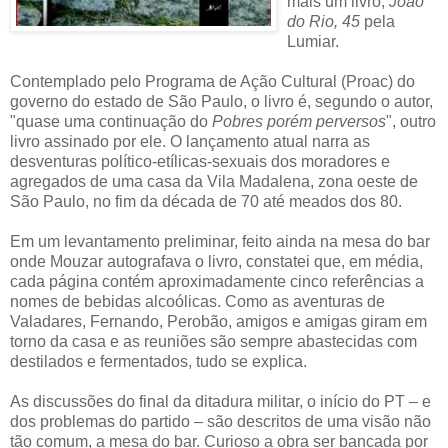
mais um livro,
João
do Rio, 45
pela
Lumiar.
Contemplado pelo Programa de Ação Cultural (Proac) do
governo do estado de São Paulo, o livro é, segundo o autor,
"quase uma continuação do
Pobres porém perversos
", outro
livro assinado por ele. O lançamento atual narra as
desventuras político-etílicas-sexuais dos moradores e
agregados de uma casa da Vila Madalena, zona oeste de
São Paulo, no fim da década de 70 até meados dos 80.
Em um levantamento preliminar, feito ainda na mesa do bar
onde Mouzar autografava o livro, constatei que, em média,
cada página contém aproximadamente cinco referências a
nomes de bebidas alcoólicas. Como as aventuras de
Valadares, Fernando, Perobão, amigos e amigas giram em
torno da casa e as reuniões são sempre abastecidas com
destilados e fermentados, tudo se explica.
As discussões do final da ditadura militar, o início do PT – e
dos problemas do partido – são descritos de uma visão não
tão comum, a mesa do bar. Curioso a obra ser bancada por