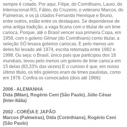
sempre é cotado. Por aqui, Filipe, do Corinthians, Lauro, do
Internacional-RS, Fábio, do Cruzeiro, o veterano Marcos, do
Palmeiras, e os já citados Fernando Henrique e Bruno,
entre outros, estão entre os destaques. Se dependesse de
uma antiga tradição, a vaga ficaria com o titular de um time
carioca. Porque, até o Brasil vencer sua primeira Copa, em
1958, com o goleiro Gilmar (do Corinthians) como titular, a
seleção SÓ levava goleiros cariocas. E pelo menos um
deles foi levado até 1974, escrita retomada entre 1982 e
1998. Ou seja: o Brasil, único país que participou dos 18
mundiais, levou pelo menos um goleiro de time carioca em
15 delas (83,33% das vezes) E o curioso é que, em nosso
último título, os três goleiros eram de times paulistas, como
em 1978. Confira os convocados (dois até 1966):
2006 - ALEMANHA
Dida (Milan), Rogério Ceni (São Paulo), Júlio César
(Inter-Itália)
2002 - CORÉIA E JAPÃO
Marcos (Palmeiras), Dida (Corinthians), Rogério Ceni
(São Paulo)