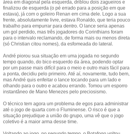
área em diagonal pela esquerda, driblou dois zagueiros e
finalizou de esquerda (o pé errado para a posição em que
estava), já com o goleiro Renan em cima dele. Logo a sua
frente, absolutamente livre, estava Ronaldo, que teria pouco
trabalho para empurrar para dentro. O lance seria apenas
um gol perdido, mas três jogadores do Corinthians foram
para o intervalo reclamando, de forma mais ou menos direta
(só Christian citou nomes), da esfomeada do lateral.
André piorou sua situação em uma jogada no segundo
tempo quando, do bico esquerdo da área, podendo optar
por um passe mais difícil para o meio e outro mais fácil para
a ponta, decidiu pelo primeiro. Até aí, novamente, tudo bem,
mas André quis enfeitar o lance tocando para um lado e
olhando para o outro e acabou errando. Tomou um esporro
instantâneo de Mano Menezes pelo preciosismo.
O técnico tem agora um problema de egos para administrar
até o jogo de quarta com o Fluminense. O risco é que a
situação prejudique a união do grupo, uma vê que o jogo
coletivo é a maior arma desse time.
Voltando ao jogo, no segundo tempo, o Botafogo voltou