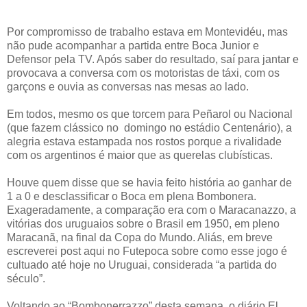
Por compromisso de trabalho estava em Montevidéu, mas
não pude acompanhar a partida entre Boca Junior e
Defensor pela TV. Após saber do resultado, saí para jantar e
provocava a conversa com os motoristas de táxi, com os
garçons e ouvia as conversas nas mesas ao lado.
Em todos, mesmo os que torcem para Peñarol ou Nacional
(que fazem clássico no domingo no estádio Centenário), a
alegria estava estampada nos rostos porque a rivalidade
com os argentinos é maior que as querelas clubísticas.
Houve quem disse que se havia feito história ao ganhar de
1 a 0 e desclassificar o Boca em plena Bombonera.
Exageradamente, a comparação era com o Maracanazzo, a
vitórias dos uruguaios sobre o Brasil em 1950, em pleno
Maracanã, na final da Copa do Mundo. Aliás, em breve
escreverei post aqui no Futepoca sobre como esse jogo é
cultuado até hoje no Uruguai, considerada “a partida do
século”.
Voltando ao “Bombonerrazzo” desta semana, o diário El