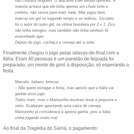
não chutava ninguém. O atacante Éder dividia opiniões. A
maioria achava que ele tinha apenas um chute forte e
certeiro, não servia para mais nada. Mas jogou bem,
marcou um gol no segundo tempo e se redimiu. Sócrates
foi o autor do outro gol, na vitória brasileira por 2 x 1. Zico
não tinha inimigos, mas também não tinha nenhum fã
exacerbado aqui.
Depois do jogo, cachaça e cerveja até a noite.
Finalmente chegou o jogo pelas oitavas-de-final com a
Itália. Eram 40 pessoas e um panelão de feijoada foi
preparado, um monte de goró à disposição, só esperando a
festa.
Marcelo, italiano, brincou:
– Não quero estragar a festa, mas aposto que a Itália vai
ganhar esse jogo.
Todos riram, mas o Mariozinho resolveu levar a proposta a
sério. Acabaram apostando uma caixa de cerveja.
Mariozinho já considerava a aposta ganha, pois a Itália
vinha jogando muito mal.
Ao final da Tragédia do Sarriá, o pagamento: