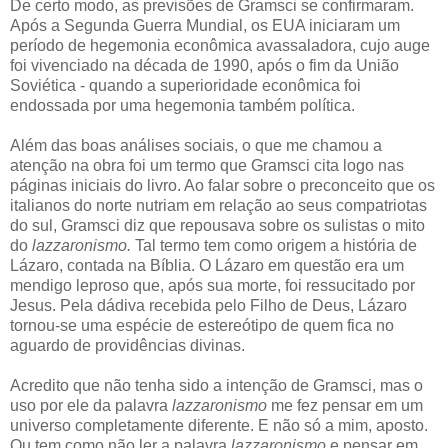
De certo modo, as previsões de Gramsci se confirmaram.
Após a Segunda Guerra Mundial, os EUA iniciaram um
período de hegemonia econômica avassaladora, cujo auge
foi vivenciado na década de 1990, após o fim da União
Soviética - quando a superioridade econômica foi
endossada por uma hegemonia também política.
Além das boas análises sociais, o que me chamou a
atenção na obra foi um termo que Gramsci cita logo nas
páginas iniciais do livro. Ao falar sobre o preconceito que os
italianos do norte nutriam em relação ao seus compatriotas
do sul, Gramsci diz que repousava sobre os sulistas o mito
do
lazzaronismo.
Tal termo tem como origem a história de
Lázaro, contada na Bíblia. O Lázaro em questão era um
mendigo leproso que, após sua morte, foi ressucitado por
Jesus. Pela dádiva recebida pelo Filho de Deus, Lázaro
tornou-se uma espécie de estereótipo de quem fica no
aguardo de providências divinas.
Acredito que não tenha sido a intenção de Gramsci, mas o
uso por ele da palavra
lazzaronismo
me fez pensar em um
universo completamente diferente. E não só a mim, aposto.
Ou tem como não ler a palavra
lazzaronismo
e pensar em