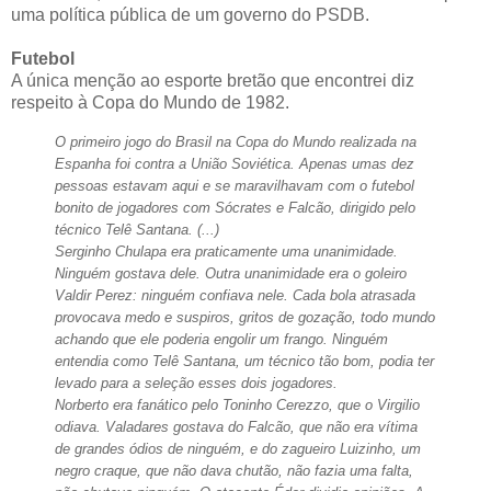
uma política pública de um governo do PSDB.
Futebol
A única menção ao esporte bretão que encontrei diz
respeito à Copa do Mundo de 1982.
O primeiro jogo do Brasil na Copa do Mundo realizada na
Espanha foi contra a União Soviética. Apenas umas dez
pessoas estavam aqui e se maravilhavam com o futebol
bonito de jogadores com Sócrates e Falcão, dirigido pelo
técnico Telê Santana. (...)
Serginho Chulapa era praticamente uma unanimidade.
Ninguém gostava dele. Outra unanimidade era o goleiro
Valdir Perez: ninguém confiava nele. Cada bola atrasada
provocava medo e suspiros, gritos de gozação, todo mundo
achando que ele poderia engolir um frango. Ninguém
entendia como Telê Santana, um técnico tão bom, podia ter
levado para a seleção esses dois jogadores.
Norberto era fanático pelo Toninho Cerezzo, que o Virgilio
odiava. Valadares gostava do Falcão, que não era vítima
de grandes ódios de ninguém, e do zagueiro Luizinho, um
negro craque, que não dava chutão, não fazia uma falta,