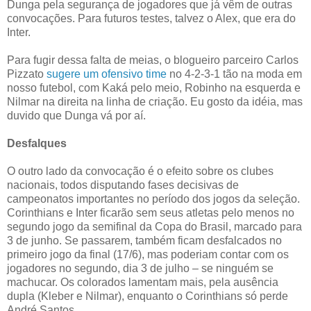
Dunga pela segurança de jogadores que já vêm de outras
convocações. Para futuros testes, talvez o Alex, que era do
Inter.
Para fugir dessa falta de meias, o blogueiro parceiro Carlos
Pizzato
sugere um ofensivo time
no 4-2-3-1 tão na moda em
nosso futebol, com Kaká pelo meio, Robinho na esquerda e
Nilmar na direita na linha de criação. Eu gosto da idéia, mas
duvido que Dunga vá por aí.
Desfalques
O outro lado da convocação é o efeito sobre os clubes
nacionais, todos disputando fases decisivas de
campeonatos importantes no período dos jogos da seleção.
Corinthians e Inter ficarão sem seus atletas pelo menos no
segundo jogo da semifinal da Copa do Brasil, marcado para
3 de junho. Se passarem, também ficam desfalcados no
primeiro jogo da final (17/6), mas poderiam contar com os
jogadores no segundo, dia 3 de julho – se ninguém se
machucar. Os colorados lamentam mais, pela ausência
dupla (Kleber e Nilmar), enquanto o Corinthians só perde
André Santos.