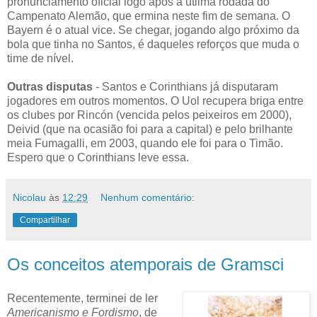
pronunciamento oficial logo após a útlima rodada do
Campenato Alemão, que ermina neste fim de semana. O
Bayern é o atual vice. Se chegar, jogando algo próximo da
bola que tinha no Santos, é daqueles reforços que muda o
time de nível.
Outras disputas
- Santos e Corinthians já disputaram
jogadores em outros momentos. O Uol recupera briga entre
os clubes por Rincón (vencida pelos peixeiros em 2000),
Deivid (que na ocasião foi para a capital) e pelo brilhante
meia Fumagalli, em 2003, quando ele foi para o Timão.
Espero que o Corinthians leve essa.
Nicolau
às
12:29
Nenhum comentário:
Compartilhar
Os conceitos atemporais de Gramsci
Recentemente, terminei de ler
Americanismo e Fordismo
, de