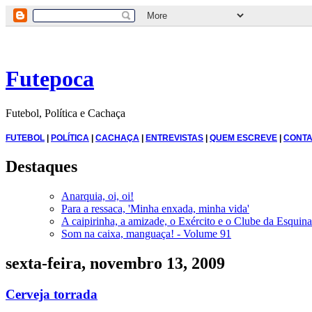
Futepoca
Futebol, Política e Cachaça
FUTEBOL
|
POLÍTICA
|
CACHAÇA
|
ENTREVISTAS
|
QUEM ESCREVE
|
CONTA
Destaques
Anarquia, oi, oi!
Para a ressaca, 'Minha enxada, minha vida'
A caipirinha, a amizade, o Exército e o Clube da Esquina
Som na caixa, manguaça! - Volume 91
sexta-feira, novembro 13, 2009
Cerveja torrada