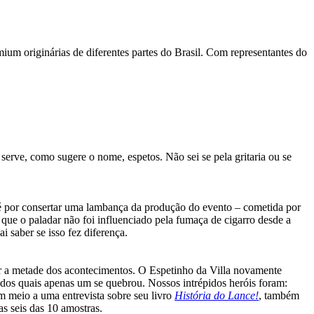
ium originárias de diferentes partes do Brasil. Com representantes do
 serve, como sugere o nome, espetos. Não sei se pela gritaria ou se
té por consertar uma lambança da produção do evento – cometida por
m que o paladar não foi influenciado pela fumaça de cigarro desde a
 saber se isso fez diferença.
 a metade dos acontecimentos. O Espetinho da Villa novamente
os quais apenas um se quebrou. Nossos intrépidos heróis foram:
em meio a uma entrevista sobre seu livro
História do Lance!
, também
as seis das 10 amostras.