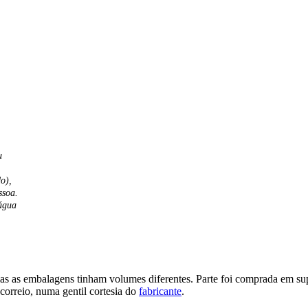
u
do),
ssoa.
água
mas as embalagens tinham volumes diferentes. Parte foi comprada em s
correio, numa gentil cortesia do
fabricante
.