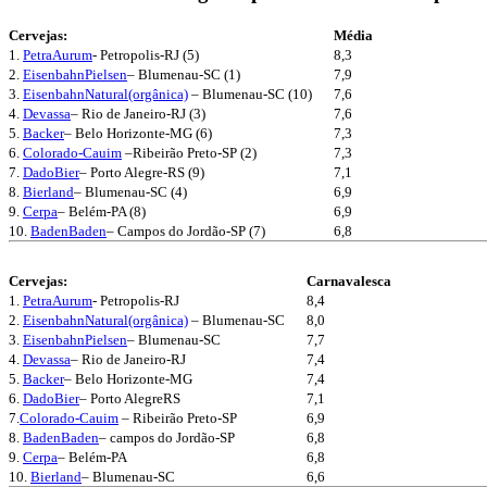
Cervejas:
Média
1.
PetraAurum
- Petropolis-RJ (5)
8,3
2.
EisenbahnPielsen
– Blumenau-SC (1)
7,9
3.
EisenbahnNatural(orgânica)
– Blumenau-SC (10)
7,6
4.
Devassa
– Rio de Janeiro-RJ (3)
7,6
5.
Backer
– Belo Horizonte-MG (6)
7,3
6.
Colorado-Cauim
–Ribeirão Preto-SP (2)
7,3
7.
DadoBier
– Porto Alegre-RS (9)
7,1
8.
Bierland
– Blumenau-SC (4)
6,9
9.
Cerpa
– Belém-PA (8)
6,9
10.
BadenBaden
– Campos do Jordão-SP (7)
6,8
Cervejas:
Carnavalesca
1.
PetraAurum
- Petropolis-RJ
8,4
2.
EisenbahnNatural(orgânica)
– Blumenau-SC
8,0
3.
EisenbahnPielsen
– Blumenau-SC
7,7
4.
Devassa
– Rio de Janeiro-RJ
7,4
5.
Backer
– Belo Horizonte-MG
7,4
6.
DadoBier
– Porto AlegreRS
7,1
7.
Colorado-Cauim
– Ribeirão Preto-SP
6,9
8.
BadenBaden
– campos do Jordão-SP
6,8
9.
Cerpa
– Belém-PA
6,8
10.
Bierland
– Blumenau-SC
6,6