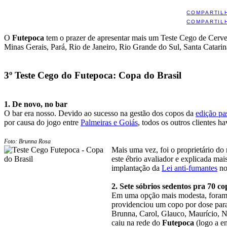
COMPARTIL
COMPARTIL
O
Futepoca
tem o prazer de apresentar mais um Teste Cego de Cerveja
Minas Gerais, Pará, Rio de Janeiro, Rio Grande do Sul, Santa Catarin
3º Teste Cego do Futepoca: Copa do Brasil
1. De novo, no bar
O bar era nosso. Devido ao sucesso na gestão dos copos da
edição pa
por causa do jogo entre
Palmeiras e Goiás
, todos os outros clientes h
Foto: Brunna Rosa
Mais uma vez, foi o proprietário do
este ébrio avaliador e explicada mai
implantação da
Lei anti-fumantes
no
2. Sete sóbrios sedentos pra 70 co
Em uma opção mais modesta, foram 
providenciou um copo por dose para
Brunna, Carol, Glauco, Maurício, N
caiu na rede do
Futepoca
(logo a e