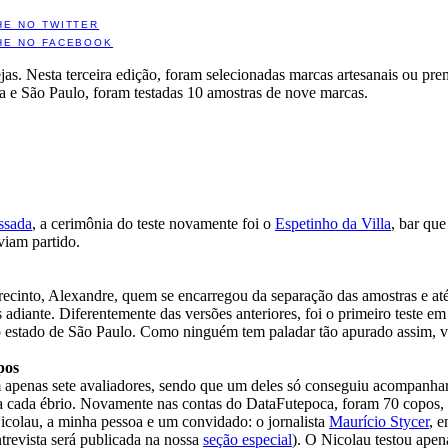
HE NO TWITTER
HE NO FACEBOOK
s. Nesta terceira edição, foram selecionadas marcas artesanais ou prem
a e São Paulo, foram testadas 10 amostras de nove marcas.
ssada
, a cerimônia do teste novamente foi o
Espetinho da Villa
, bar que
aviam partido.
 recinto, Alexandre, quem se encarregou da separação das amostras e a
s adiante. Diferentemente das versões anteriores, foi o primeiro teste e
 estado de São Paulo. Como ninguém tem paladar tão apurado assim, vai
pos
apenas sete avaliadores, sendo que um deles só conseguiu acompanhar
 cada ébrio. Novamente nas contas do DataFutepoca, foram 70 copos, d
icolau, a minha pessoa e um convidado: o jornalista
Maurício Stycer
, 
ntrevista será publicada na nossa
seção especial
). O Nicolau testou apen