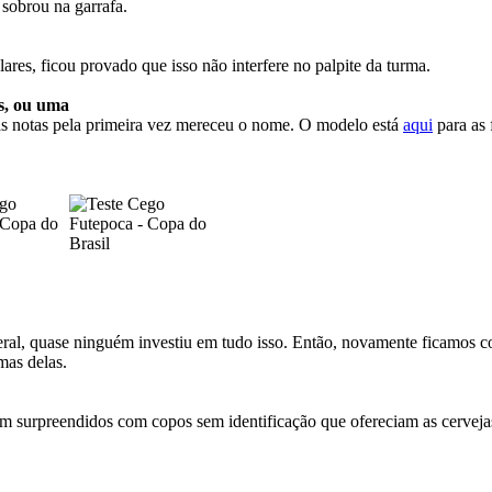
sobrou na garrafa.
res, ficou provado que isso não interfere no palpite da turma.
as, ou uma
das notas pela primeira vez mereceu o nome. O modelo está
aqui
para as 
eral, quase ninguém investiu em tudo isso. Então, novamente ficamos c
mas delas.
am surpreendidos com copos sem identificação que ofereciam as cervej