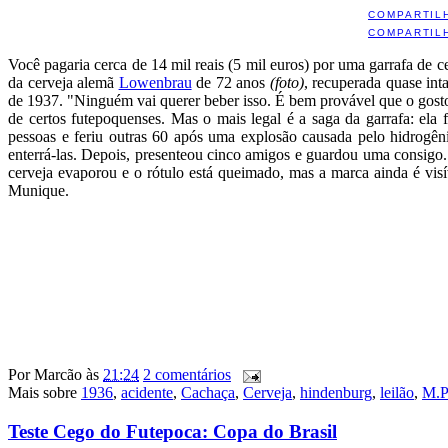
COMPARTIL
COMPARTIL
Você pagaria cerca de 14 mil reais (5 mil euros) por uma garrafa de 
da cerveja alemã
Lowenbrau
de 72 anos
(foto)
, recuperada quase int
de 1937. "Ninguém vai querer beber isso. É bem provável que o gosto 
de certos futepoquenses. Mas o mais legal é a saga da garrafa: el
pessoas e feriu outras 60 após uma explosão causada pelo hidrogên
enterrá-las. Depois, presenteou cinco amigos e guardou uma consigo
cerveja evaporou e o rótulo está queimado, mas a marca ainda é vis
Munique.
Por
Marcão
às
21:24
2 comentários
Mais sobre
1936
,
acidente
,
Cachaça
,
Cerveja
,
hindenburg
,
leilão
,
M.P
Teste Cego do Futepoca: Copa do Brasil