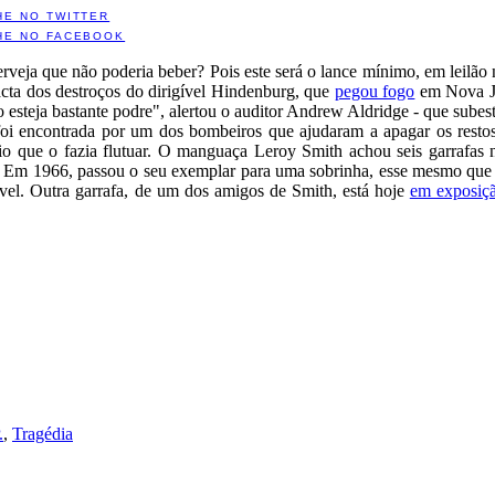
HE NO TWITTER
HE NO FACEBOOK
cerveja que não poderia beber? Pois este será o lance mínimo, em leilão
acta dos destroços do dirigível Hindenburg, que
pegou fogo
em Nova Je
esteja bastante podre", alertou o auditor Andrew Aldridge - que subest
a foi encontrada por um dos bombeiros que ajudaram a apagar os res
io que o fazia flutuar. O manguaça Leroy Smith achou seis garrafas 
. Em 1966, passou o seu exemplar para uma sobrinha, esse mesmo que a
ível. Outra garrafa, de um dos amigos de Smith, está hoje
em exposiç
.
,
Tragédia