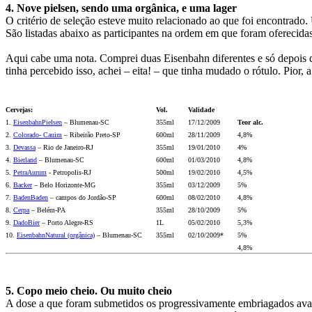
4. Nove pielsen, sendo uma orgânica, e uma lager
O critério de seleção esteve muito relacionado ao que foi encontrad
São listadas abaixo as participantes na ordem em que foram oferecida
Aqui cabe uma nota. Comprei duas Eisenbahn diferentes e só depois de
tinha percebido isso, achei – eita! – que tinha mudado o rótulo. Pior, 
Cervejas:
Vol.
Validade
1.
EisenbahnPielsen
– Blumenau-SC
355ml
17/12/2009
Teor alc.
2.
Colorado- Cauim
– Ribeirão Preto-SP
600ml
28/11/2009
4,8%
3.
Devassa
– Rio de Janeiro-RJ
355ml
19/01/2010
4%
4.
Bierland
– Blumenau-SC
600ml
01/03/2010
4,8%
5.
PetraAurum
- Petropolis-RJ
500ml
19/02/2010
4,5%
6.
Backer
– Belo Horizonte-MG
355ml
03/12/2009
5%
7.
BadenBaden
– campos do Jordão-SP
600ml
08/02/2010
4,8%
8.
Cerpa
– Belém-PA
355ml
28/10/2009
5%
9.
DadoBier
– Porto Alegre-RS
1L
05/02/2010
5,3%
10.
EisenbahnNatural (orgânica)
– Blumenau-SC
355ml
02/10/2009*
5%
4,8%
5. Copo meio cheio. Ou muito cheio
A dose a que foram submetidos os progressivamente embriagados av