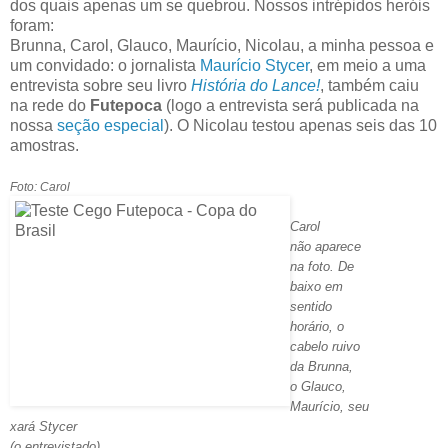
dos quais apenas um se quebrou. Nossos intrépidos heróis
foram:
Brunna, Carol, Glauco, Maurício, Nicolau, a minha pessoa e
um convidado: o jornalista
Maurício Stycer
, em meio a uma
entrevista sobre seu livro
História do Lance!
, também caiu
na rede do
Futepoca
(logo a entrevista será publicada na
nossa
seção especial
). O Nicolau testou apenas seis das 10
amostras.
Foto: Carol
Carol
não aparece
na foto. De
baixo em
sentido
horário, o
cabelo ruivo
da Brunna,
o Glauco,
Maurício, seu
xará Stycer
(o entrevistado),