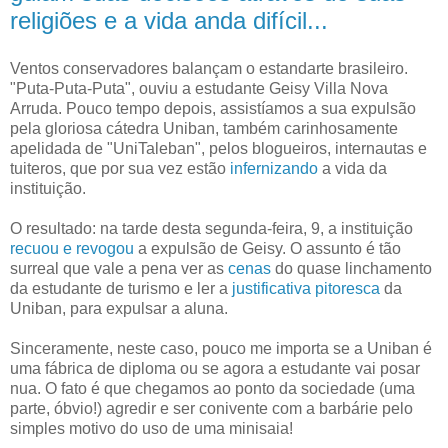
religiões e a vida anda difícil...
Ventos conservadores balançam o estandarte brasileiro.
"Puta-Puta-Puta", ouviu a estudante Geisy Villa Nova
Arruda. Pouco tempo depois, assistíamos a sua expulsão
pela gloriosa cátedra Uniban, também carinhosamente
apelidada de "UniTaleban", pelos blogueiros, internautas e
tuiteros, que por sua vez estão
infernizando
a vida da
instituição.
O resultado: na tarde desta segunda-feira, 9, a instituição
recuou e revogou
a expulsão de Geisy. O assunto é tão
surreal que vale a pena ver as
cenas
do quase linchamento
da estudante de turismo e ler a
justificativa pitoresca
da
Uniban, para expulsar a aluna.
Sinceramente, neste caso, pouco me importa se a Uniban é
uma fábrica de diploma ou se agora a estudante vai posar
nua. O fato é que chegamos ao ponto da sociedade (uma
parte, óbvio!) agredir e ser conivente com a barbárie pelo
simples motivo do uso de uma minisaia!