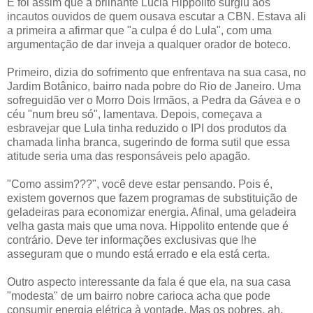
E foi assim que a brilhante Lucia Hippolito surgiu aos
incautos ouvidos de quem ousava escutar a CBN. Estava ali
a primeira a afirmar que "a culpa é do Lula", com uma
argumentação de dar inveja a qualquer orador de boteco.
Primeiro, dizia do sofrimento que enfrentava na sua casa, no
Jardim Botânico, bairro nada pobre do Rio de Janeiro. Uma
sofreguidão ver o Morro Dois Irmãos, a Pedra da Gávea e o
céu "num breu só", lamentava. Depois, começava a
esbravejar que Lula tinha reduzido o IPI dos produtos da
chamada linha branca, sugerindo de forma sutil que essa
atitude seria uma das responsáveis pelo apagão.
"Como assim???", você deve estar pensando. Pois é,
existem governos que fazem programas de substituição de
geladeiras para economizar energia. Afinal, uma geladeira
velha gasta mais que uma nova. Hippolito entende que é
contrário. Deve ter informações exclusivas que lhe
asseguram que o mundo está errado e ela está certa.
Outro aspecto interessante da fala é que ela, na sua casa
"modesta" de um bairro nobre carioca acha que pode
consumir energia elétrica à vontade. Mas os pobres, ah,