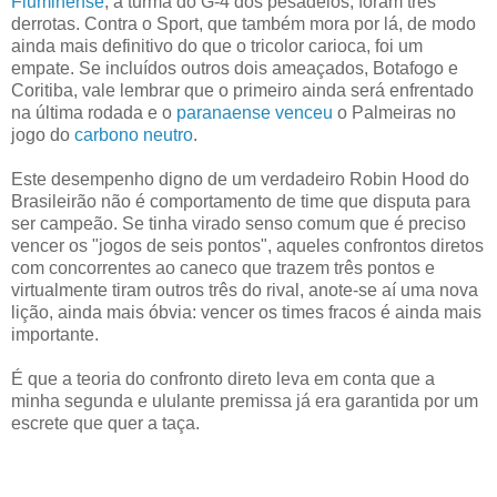
Fluminense
, a turma do G-4 dos pesadelos, foram três
derrotas. Contra o Sport, que também mora por lá, de modo
ainda mais definitivo do que o tricolor carioca, foi um
empate. Se incluídos outros dois ameaçados, Botafogo e
Coritiba, vale lembrar que o primeiro ainda será enfrentado
na última rodada e o
paranaense venceu
o Palmeiras no
jogo do
carbono neutro
.
Este desempenho digno de um verdadeiro Robin Hood do
Brasileirão não é comportamento de time que disputa para
ser campeão. Se tinha virado senso comum que é preciso
vencer os "jogos de seis pontos", aqueles confrontos diretos
com concorrentes ao caneco que trazem três pontos e
virtualmente tiram outros três do rival, anote-se aí uma nova
lição, ainda mais óbvia: vencer os times fracos é ainda mais
importante.
É que a teoria do confronto direto leva em conta que a
minha segunda e ululante premissa já era garantida por um
escrete que quer a taça.