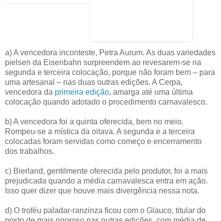
a) A vencedora inconteste, Petra Aurum. As duas variedades
pielsen da Eisenbahn surpreendem ao revesarem-se na
segunda e terceira colocação, porque não foram bem – para
uma artesanal – nas duas outras edições. A Cerpa,
vencedora da
primeira edição
, amarga até uma última
colocação quando adotado o procedimento carnavalesco.
b) A vencedora foi a quinta oferecida, bem no meio.
Rompeu-se a mística da oitava. A segunda e a terceira
colocadas foram servidas como começo e encerramento
dos trabalhos.
c) Bierland, gentilmente oferecida pelo produtor, foi a mais
prejudicada quando a média carnavalesca entra em ação.
Isso quer dizer que houve mais divergência nessa nota.
d) O troféu paladar-ranzinza ficou com o Glauco, titular do
posto de mais rigoroso nas outras edições, com média de