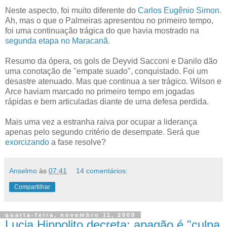
Neste aspecto, foi muito diferente do
Carlos Eugênio Simon
.
Ah, mas o que o Palmeiras apresentou no primeiro tempo,
foi uma continuação trágica do que havia mostrado na
segunda etapa no Maracanã
.
Resumo da ópera, os gols de Deyvid Sacconi e Danilo dão
uma conotação de "empate suado", conquistado. Foi um
desastre atenuado. Mas que continua a ser trágico. Wilson e
Arce haviam marcado no primeiro tempo em jogadas
rápidas e bem articuladas diante de uma defesa perdida.
Mais uma vez a estranha raiva por ocupar a liderança
apenas pelo segundo critério de desempate. Será que
exorcizando
a fase resolve?
Anselmo
às
07:41
14 comentários:
Compartilhar
quarta-feira, novembro 11, 2009
Lucia Hippolito decreta: apagão é "culpa