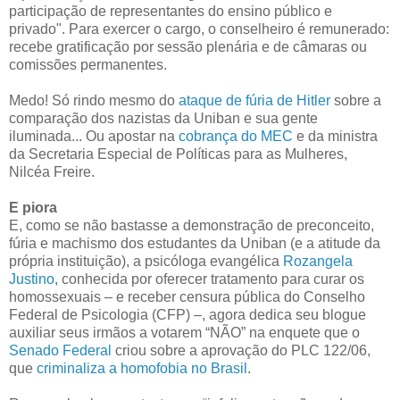
participação de representantes do ensino público e
privado". Para exercer o cargo, o conselheiro é remunerado:
recebe gratificação por sessão plenária e de câmaras ou
comissões permanentes.
Medo! Só rindo mesmo do
ataque de fúria de Hitler
sobre a
comparação dos nazistas da Uniban e sua gente
iluminada... Ou apostar na
cobrança do MEC
e da ministra
da Secretaria Especial de Políticas para as Mulheres,
Nilcéa Freire.
E piora
E, como se não bastasse a demonstração de preconceito,
fúria e machismo dos estudantes da Uniban (e a atitude da
própria instituição), a psicóloga evangélica
Rozangela
Justino
, conhecida por oferecer tratamento para curar os
homossexuais – e receber censura pública do Conselho
Federal de Psicologia (CFP) –, agora dedica seu blogue
auxiliar seus irmãos a votarem “NÃO” na enquete que o
Senado Federal
criou sobre a aprovação do PLC 122/06,
que
criminaliza a homofobia no Brasil
.