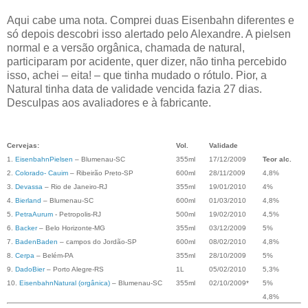
Aqui cabe uma nota. Comprei duas Eisenbahn diferentes e
só depois descobri isso alertado pelo Alexandre. A pielsen
normal e a versão orgânica, chamada de natural,
participaram por acidente, quer dizer, não tinha percebido
isso, achei – eita! – que tinha mudado o rótulo. Pior, a
Natural tinha data de validade vencida fazia 27 dias.
Desculpas aos avaliadores e à fabricante.
Cervejas:
Vol.
Validade
1.
EisenbahnPielsen
– Blumenau-SC
355ml
17/12/2009
Teor alc.
2.
Colorado- Cauim
– Ribeirão Preto-SP
600ml
28/11/2009
4,8%
3.
Devassa
– Rio de Janeiro-RJ
355ml
19/01/2010
4%
4.
Bierland
– Blumenau-SC
600ml
01/03/2010
4,8%
5.
PetraAurum
- Petropolis-RJ
500ml
19/02/2010
4,5%
6.
Backer
– Belo Horizonte-MG
355ml
03/12/2009
5%
7.
BadenBaden
– campos do Jordão-SP
600ml
08/02/2010
4,8%
8.
Cerpa
– Belém-PA
355ml
28/10/2009
5%
9.
DadoBier
– Porto Alegre-RS
1L
05/02/2010
5,3%
10.
EisenbahnNatural (orgânica)
– Blumenau-SC
355ml
02/10/2009*
5%
4,8%