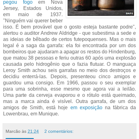
pegou fogo
em Nova
Jersey, Estados Unidos,
em maio de 1937.
"Ninguém vai querer beber
isso. É bem provável que o gosto esteja bastante podre",
alertou o auditor Andrew Aldridge - que subestima a sede e
as ideias de bêbado de certos futepoquenses. Mas o mais
legal é a saga da garrafa: ela foi encontrada por um dos
bombeiros que ajudaram a apagar os restos do Hindenburg,
que matou 38 pessoas e feriu outras 60 após uma explosão
causada pelo hidrogênio que o fazia flutuar. O manguaça
Leroy Smith achou seis garrafas no meio dos destroços e
decidiu enterrá-las. Depois, presenteou cinco amigos e
guardou uma consigo. Em 1966, passou o seu exemplar
para uma sobrinha, esse mesmo que agora vai a leilão.
Uma parte da cerveja evaporou e o rótulo está queimado,
mas a marca ainda é visível. Outra garrafa, de um dos
amigos de Smith, está hoje
em exposição
na fábrica da
Lowenbrau, em Munique.
Marcão
às
21:24
2 comentários: