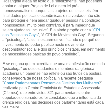
Rozangela alega no texto que “infelizmente, não podemos
apoiar qualquer Projeto de Lei e nem lei pró-
homossexualismo porque tais projetos de leis e leis têm
finalidades políticas e econômicas, e na verdade não são
para proteger e nem ajudar qualquer pessoa na condição
homossexual, muito pelo contrário, é para impedir que
sejam ajudadas, inclusive”. Ela ainda propõe criar a "
CPI
das Passeatas Gays
”, “A CPI do Movimento Gay”. Segundo
a "psicóloga", "assim, estaremos verificando o porquê do
investimento do poder público neste movimento
desconstrutor social e dos princípios cristãos, em detrimento
de necessidades básicas do povo brasileiro".
E se engana quem acredita que uma manifestação como da
"psicóloga" ou dos estudantes e membros da gloriosa
academia unibanense não reflete ou são frutos da postura
conservadora de nossa política. Na recente pesquisa
"
Como Parlamentares Pensam os Direitos das Mulheres
?",
realizada pelo Centro Feminista de Estudos e Assessoria
(Cfemea), que entrevistou 321 parlamentares, entre
deputados e senadores foi constatado que a influência da
crença religiosa nas decisões dos parlamentares está cada
vez maior.