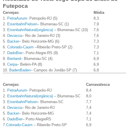
Futepoca
Cervejas:
Média
1.
PetraAurum
- Petropolis-RJ (5)
8,3
2.
EisenbahnPielsen
– Blumenau-SC (1)
7,9
3.
EisenbahnNatural(orgânica)
– Blumenau-SC (10)
7,6
4.
Devassa
– Rio de Janeiro-RJ (3)
7,6
5.
Backer
– Belo Horizonte-MG (6)
7,3
6.
Colorado-Cauim
–Ribeirão Preto-SP (2)
7,3
7.
DadoBier
– Porto Alegre-RS (9)
7,1
8.
Bierland
– Blumenau-SC (4)
6,9
9.
Cerpa
– Belém-PA (8)
6,9
10.
BadenBaden
– Campos do Jordão-SP (7)
6,8
Cervejas:
Carnavalesca
1.
PetraAurum
- Petropolis-RJ
8,4
2.
EisenbahnNatural(orgânica)
– Blumenau-SC
8,0
3.
EisenbahnPielsen
– Blumenau-SC
7,7
4.
Devassa
– Rio de Janeiro-RJ
7,4
5.
Backer
– Belo Horizonte-MG
7,4
6.
DadoBier
– Porto AlegreRS
7,1
7.
Colorado-Cauim
– Ribeirão Preto-SP
6,9