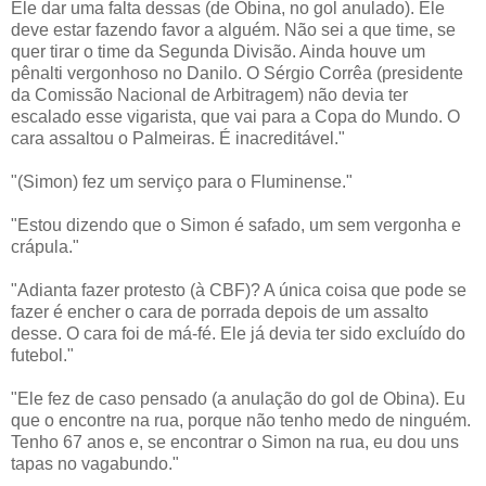
Ele dar uma falta dessas (de Obina, no gol anulado). Ele
deve estar fazendo favor a alguém. Não sei a que time, se
quer tirar o time da Segunda Divisão. Ainda houve um
pênalti vergonhoso no Danilo. O Sérgio Corrêa (presidente
da Comissão Nacional de Arbitragem) não devia ter
escalado esse vigarista, que vai para a Copa do Mundo. O
cara assaltou o Palmeiras. É inacreditável."
"(Simon) fez um serviço para o Fluminense."
"Estou dizendo que o Simon é safado, um sem vergonha e
crápula."
"Adianta fazer protesto (à CBF)? A única coisa que pode se
fazer é encher o cara de porrada depois de um assalto
desse. O cara foi de má-fé. Ele já devia ter sido excluído do
futebol."
"Ele fez de caso pensado (a anulação do gol de Obina). Eu
que o encontre na rua, porque não tenho medo de ninguém.
Tenho 67 anos e, se encontrar o Simon na rua, eu dou uns
tapas no vagabundo."