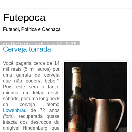
Futepoca
Futebol, Política e Cachaça
sexta-feira, novembro 13, 2009
Cerveja torrada
Você pagaria cerca de 14
mil reais (5 mil euros) por
uma garrafa de cerveja
que não poderia beber?
Pois este será o lance
mínimo, em leilão neste
sábado, por uma long neck
da cerveja alemã
Lowenbrau
de 72 anos
(foto)
, recuperada quase
intacta dos destroços do
dirigível Hindenburg, que