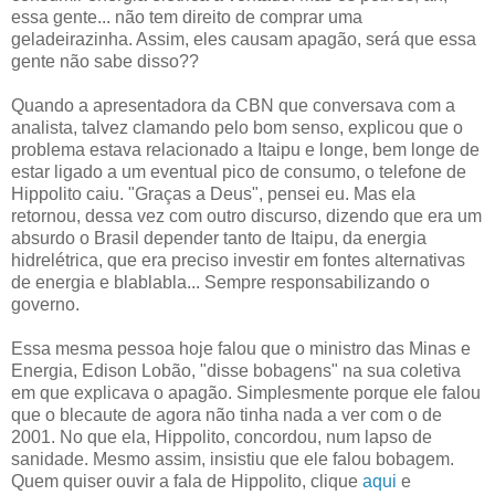
essa gente... não tem direito de comprar uma
geladeirazinha. Assim, eles causam apagão, será que essa
gente não sabe disso??
Quando a apresentadora da CBN que conversava com a
analista, talvez clamando pelo bom senso, explicou que o
problema estava relacionado a Itaipu e longe, bem longe de
estar ligado a um eventual pico de consumo, o telefone de
Hippolito caiu. "Graças a Deus", pensei eu. Mas ela
retornou, dessa vez com outro discurso, dizendo que era um
absurdo o Brasil depender tanto de Itaipu, da energia
hidrelétrica, que era preciso investir em fontes alternativas
de energia e blablabla... Sempre responsabilizando o
governo.
Essa mesma pessoa hoje falou que o ministro das Minas e
Energia, Edison Lobão, "disse bobagens" na sua coletiva
em que explicava o apagão. Simplesmente porque ele falou
que o blecaute de agora não tinha nada a ver com o de
2001. No que ela, Hippolito, concordou, num lapso de
sanidade. Mesmo assim, insistiu que ele falou bobagem.
Quem quiser ouvir a fala de Hippolito, clique
aqui
e