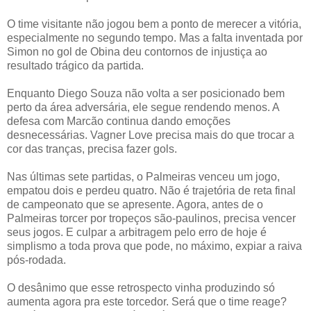
O time visitante não jogou bem a ponto de merecer a vitória,
especialmente no segundo tempo. Mas a falta inventada por
Simon no gol de Obina deu contornos de injustiça ao
resultado trágico da partida.
Enquanto Diego Souza não volta a ser posicionado bem
perto da área adversária, ele segue rendendo menos. A
defesa com Marcão continua dando emoções
desnecessárias. Vagner Love precisa mais do que trocar a
cor das tranças, precisa fazer gols.
Nas últimas sete partidas, o Palmeiras venceu um jogo,
empatou dois e perdeu quatro. Não é trajetória de reta final
de campeonato que se apresente. Agora, antes de o
Palmeiras torcer por tropeços são-paulinos, precisa vencer
seus jogos. E culpar a arbitragem pelo erro de hoje é
simplismo a toda prova que pode, no máximo, expiar a raiva
pós-rodada.
O desânimo que esse retrospecto vinha produzindo só
aumenta agora pra este torcedor. Será que o time reage?