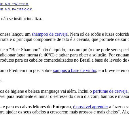
HE NO TWITTER
HE NO FACEBOOK
não se institucionaliza.
onesa lançou um
shampoo de cerveja
. Nem só de robôs e luzes colorid
rrafa e o principal componente de fato é a cevada, que promete deixar 
que o "Beer Shampoo" não é líquido, mas um pó (o que pode ser especial
adicionar água morna (a 40ºC) e agitar para obter a solução. Por enqua
rodutos para os cabelos comercializados no Brasil a base de levedo de
u o Fredi em um post sobre
xampus a base de vinho
, em breve teremo
...
os de higiene e beleza manguaça vai além. Inclui o
perfume de cerveja
vel para realmente eliminar o estresse do dia a dia com, banhos e mass
– e para os calvos leitores do
Futepoca
,
é possível aprender
a fazer o s
a ajudar os seus cabelos a crescerem mais grossos e mais cheios". Alg