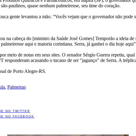
lia Produtos Químicos e Farmacêuticos, em Itapira (SP), o governador 
e são-paulinos, quase nenhum palmeirense, seu time do coração.
 pouca gente levantou a mão. “Vocês vejam que o governador não pode se
tou na cabeça do [ministro da Saúde José Gomes] Temporão a ideia de 
lmeirense aqui e maioria corintiana. Serra, já ganhei o dia hoje aqui”
por meio de notas em seus sites. O senador Sérgio Guerra repetiu, qual
PT responderam acusando o tucano de ser "jagunço" de Serra. A tréplica
onal de Porto Alegre-RS.
ula
,
Palmeiras
HE NO TWITTER
HE NO FACEBOOK