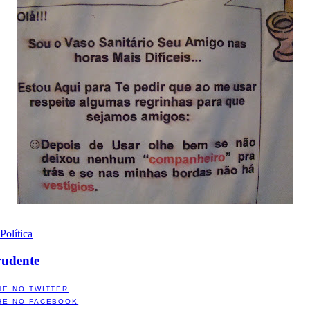
Política
rudente
HE NO TWITTER
HE NO FACEBOOK