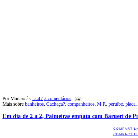
Por
Marcão
às
12:47
2 comentários
Mais sobre
banheiros
,
Cachaça?
,
companheiros
,
M.P.
,
peruíbe
,
placa
,
Em dia de 2 a 2, Palmeiras empata com Barueri de P
COMPARTIL
COMPARTIL