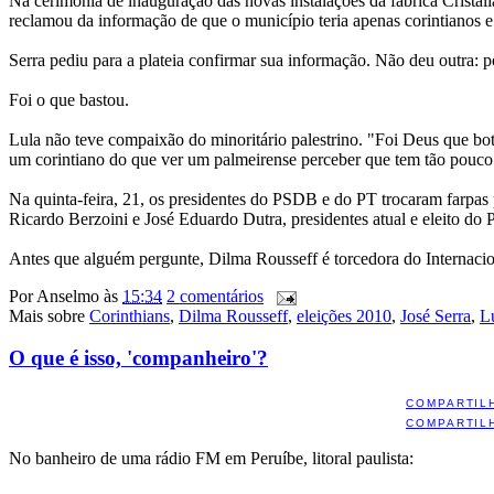
Na cerimônia de inauguração das novas instalações da fábrica Cristá
reclamou da informação de que o município teria apenas corintianos 
Serra pediu para a plateia confirmar sua informação. Não deu outra:
Foi o que bastou.
Lula não teve compaixão do minoritário palestrino. "Foi Deus que bo
um corintiano do que ver um palmeirense perceber que tem tão pouco pa
Na quinta-feira, 21, os presidentes do PSDB e do PT trocaram farpas 
Ricardo Berzoini e José Eduardo Dutra, presidentes atual e eleito do 
Antes que alguém pergunte, Dilma Rousseff é torcedora do Internaci
Por
Anselmo
às
15:34
2 comentários
Mais sobre
Corinthians
,
Dilma Rousseff
,
eleições 2010
,
José Serra
,
L
O que é isso, 'companheiro'?
COMPARTIL
COMPARTIL
No banheiro de uma rádio FM em Peruíbe, litoral paulista: