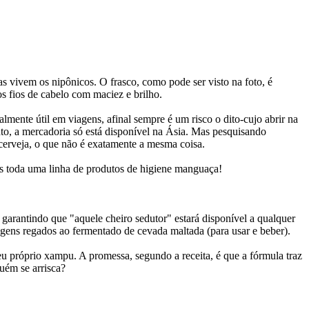
as vivem os nipônicos. O frasco, como pode ser visto na foto, é
os fios de cabelo com maciez e brilho.
mente útil em viagens, afinal sempre é um risco o dito-cujo abrir na
nto, a mercadoria só está disponível na Ásia. Mas pesquisando
 cerveja, o que não é exatamente a mesma coisa.
s toda uma linha de produtos de higiene manguaça!
, garantindo que "aquele cheiro sedutor" estará disponível a qualquer
agens regados ao fermentado de cevada maltada (para usar e beber).
eu próprio xampu. A promessa, segundo a receita, é que a fórmula traz
uém se arrisca?