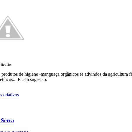
 liquido
rodutos de higiene -manguaça orgânicos (e advindos da agricultura f
ílicos... Fica a sugestão.
 criativos
 Serra