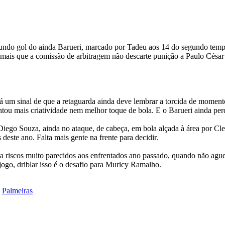
ndo gol do ainda Barueri, marcado por Tadeu aos 14 do segundo tempo,
 mais que a comissão de arbitragem não descarte punição a Paulo César d
 um sinal de que a retaguarda ainda deve lembrar a torcida de momentos
ntou mais criatividade nem melhor toque de bola. E o Barueri ainda per
iego Souza, ainda no ataque, de cabeça, em bola alçada à área por Cle
deste ano. Falta mais gente na frente para decidir.
 a riscos muito parecidos aos enfrentados ano passado, quando não agu
 jogo, driblar isso é o desafio para Muricy Ramalho.
,
Palmeiras