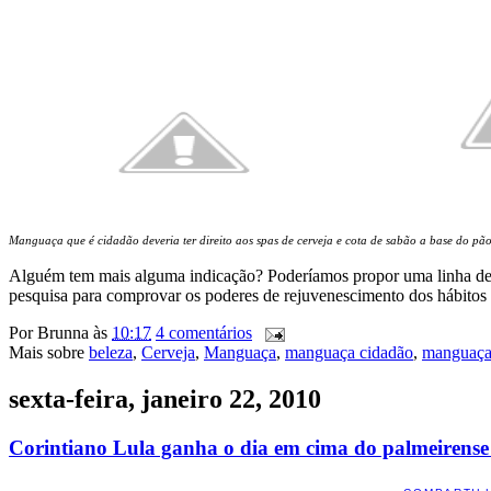
Manguaça que é cidadão deveria ter direito aos spas de cerveja e cota de sabão a base do pão
Alguém tem mais alguma indicação? Poderíamos propor uma linha de p
pesquisa para comprovar os poderes de rejuvenescimento dos hábitos et
Por
Brunna
às
10:17
4 comentários
Mais sobre
beleza
,
Cerveja
,
Manguaça
,
manguaça cidadão
,
manguaças
sexta-feira, janeiro 22, 2010
Corintiano Lula ganha o dia em cima do palmeirense