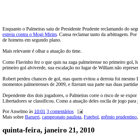
Enquanto o Palmeiras saiu de Presidente Prudente reclamando do segu
estreia contra o Mogi Mirim
. Cansa reclamar tanto da arbitragem. Por
de homens em segundo plano.
Mais relevante é olhar a atuação do time.
Como Flavinho fez o que quis na zaga palmeirense no primeiro gol, há
primeiro gol alviverde, sua escalação no lugar de William não represe
Robert perdeu chances de gol, mas quem evitou a derrota foi mesmo D
momentos palmeirenses de 2009, e fizeram sua parte nas duas partidas 
Dependente dos dois jogadores, o Palmeiras corre o risco de se expor
Libertadores se classificou. Como a atuação deles oscila de jogo para
Por
Anselmo
às
10:01
3 comentários
Mais sobre
Barueri
,
campeonato paulista
,
Futebol
,
grêmio prudentino
quinta-feira, janeiro 21, 2010