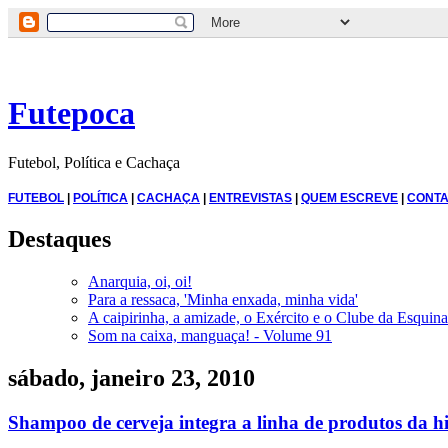
Futepoca
Futebol, Política e Cachaça
FUTEBOL
|
POLÍTICA
|
CACHAÇA
|
ENTREVISTAS
|
QUEM ESCREVE
|
CONTA
Destaques
Anarquia, oi, oi!
Para a ressaca, 'Minha enxada, minha vida'
A caipirinha, a amizade, o Exército e o Clube da Esquina
Som na caixa, manguaça! - Volume 91
sábado, janeiro 23, 2010
Shampoo de cerveja integra a linha de produtos da h