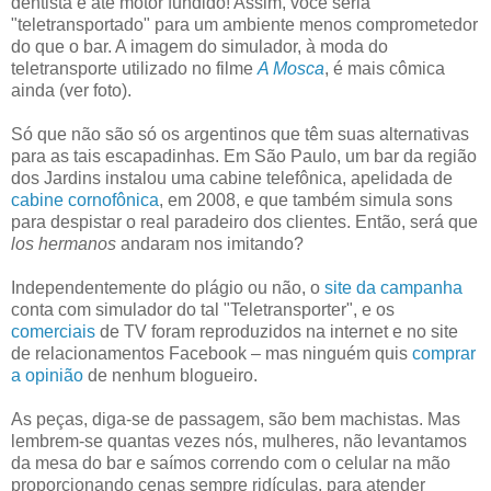
dentista e até motor fundido! Assim, você seria
"teletransportado" para um ambiente menos comprometedor
do que o bar. A imagem do simulador, à moda do
teletransporte utilizado no filme
A Mosca
, é mais cômica
ainda (ver foto).
Só que não são só os argentinos que têm suas alternativas
para as tais escapadinhas. Em São Paulo, um bar da região
dos Jardins instalou uma cabine telefônica, apelidada de
cabine cornofônica
, em 2008, e que também simula sons
para despistar o real paradeiro dos clientes. Então, será que
los hermanos
andaram nos imitando?
Independentemente do plágio ou não, o
site da campanha
conta com simulador do tal "Teletransporter", e os
comerciais
de TV foram reproduzidos na internet e no site
de relacionamentos Facebook – mas ninguém quis
comprar
a opinião
de nenhum blogueiro.
As peças, diga-se de passagem, são bem machistas. Mas
lembrem-se quantas vezes nós, mulheres, não levantamos
da mesa do bar e saímos correndo com o celular na mão
proporcionando cenas sempre ridículas, para atender