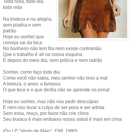
Toda hora, todo dia,
toda vida
Na tristeza e na alegria,
sem platéia e sem
patrão
Hoje eu sonhei que
cerveja sai da bica
No banheiro não tem fila nem existe contramão
Que o trabalho é ali na nossa esquina
E depois do meio dia, nem polícia e nem ladrão
Sonhei, como faço todo dia
Como você não sabia, meu senhor não levo a mal
A beleza, o amor, a fantasia
O que tece e o que desfia não se aprende no jornal
Hoje eu sonhei, mas não vou pedir desculpas
E nem vou levar a culpa de ser povo e ser artista
Sem essa, moço, por favor não crie clima
Seu buraco é mais embaixo nosso astral é mais em cima
(Do LP "Vento de Maio", EMI, 1980)