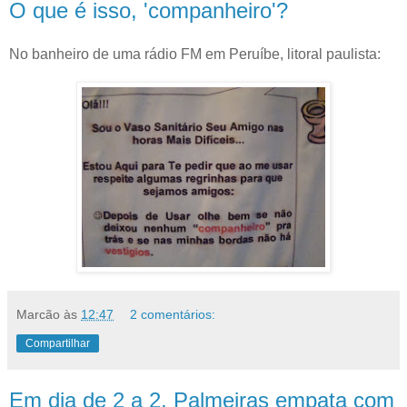
O que é isso, 'companheiro'?
No banheiro de uma rádio FM em Peruíbe, litoral paulista:
Marcão
às
12:47
2 comentários:
Compartilhar
Em dia de 2 a 2, Palmeiras empata com