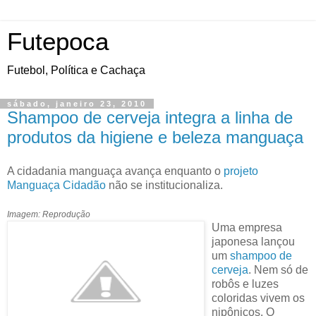
Futepoca
Futebol, Política e Cachaça
sábado, janeiro 23, 2010
Shampoo de cerveja integra a linha de
produtos da higiene e beleza manguaça
A cidadania manguaça avança enquanto o
projeto
Manguaça Cidadão
não se institucionaliza.
Imagem: Reprodução
Uma empresa
japonesa lançou
um
shampoo de
cerveja
. Nem só de
robôs e luzes
coloridas vivem os
nipônicos. O