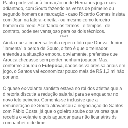
Paulo pode voltar à formação onde Hernanes joga mais
adiantado, com Souto fazendo as vezes de primeiro ou
segundo homem da marcação - caso Ricardo Gomes insista
com Jean na lateral-direita - ou mesmo como terceiro
homem do meio. Acertando os termos - e tempos - de
contrato, pode ser vantajoso para os dois técnicos.
*****
Ainda que a imprensa tenha repercutido que Dorival Junior
"lamenta" a perda de Souto, o fato é que o treinador
entendeu a situação embora, obviamente, preferisse que
Arouca chegasse sem perder nenhum jogador. Mas,
conforme apurou o
Futepoca
, dados os valores salariais em
jogo, o Santos vai economizar pouco mais de R$ 1,2 milhão
por ano.
O quase ex-volante santista estava no rol dos atletas que a
diretoria discutia a redução salarial para se enquadrar no
novo teto peixeiro. Comenta-se inclusive que a
remuneração de Souto atravancou a negociação do Santos
com Fábio Costa, já que o goleiro soube dos valores que
recebia o volante e quis aguardar para não ficar atrás ds
companheiro de time.