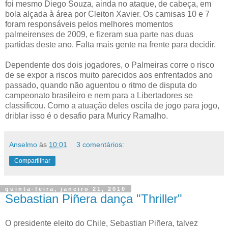
foi mesmo Diego Souza, ainda no ataque, de cabeça, em
bola alçada à área por Cleiton Xavier. Os camisas 10 e 7
foram responsáveis pelos melhores momentos
palmeirenses de 2009, e fizeram sua parte nas duas
partidas deste ano. Falta mais gente na frente para decidir.
Dependente dos dois jogadores, o Palmeiras corre o risco
de se expor a riscos muito parecidos aos enfrentados ano
passado, quando não aguentou o ritmo de disputa do
campeonato brasileiro e nem para a Libertadores se
classificou. Como a atuação deles oscila de jogo para jogo,
driblar isso é o desafio para Muricy Ramalho.
Anselmo
às
10:01
3 comentários:
Compartilhar
quinta-feira, janeiro 21, 2010
Sebastian Piñera dança "Thriller"
O presidente eleito do Chile, Sebastian Piñera, talvez