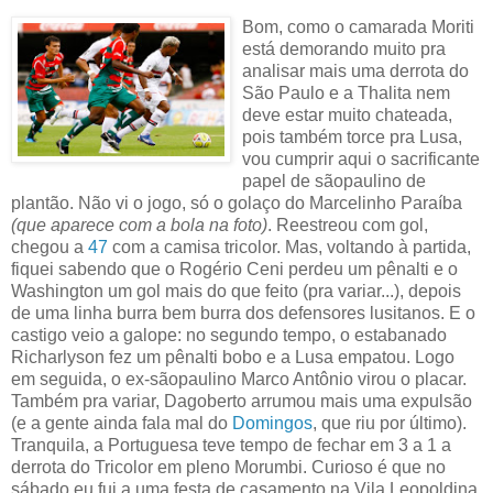
Bom, como o camarada Moriti
está demorando muito pra
analisar mais uma derrota do
São Paulo e a Thalita nem
deve estar muito chateada,
pois também torce pra Lusa,
vou cumprir aqui o sacrificante
papel de sãopaulino de
plantão. Não vi o jogo, só o golaço do Marcelinho Paraíba
(que aparece com a bola na foto)
. Reestreou com gol,
chegou a
47
com a camisa tricolor. Mas, voltando à partida,
fiquei sabendo que o Rogério Ceni perdeu um pênalti e o
Washington um gol mais do que feito (pra variar...), depois
de uma linha burra bem burra dos defensores lusitanos. E o
castigo veio a galope: no segundo tempo, o estabanado
Richarlyson fez um pênalti bobo e a Lusa empatou. Logo
em seguida, o ex-sãopaulino Marco Antônio virou o placar.
Também pra variar, Dagoberto arrumou mais uma expulsão
(e a gente ainda fala mal do
Domingos
, que riu por último).
Tranquila, a Portuguesa teve tempo de fechar em 3 a 1 a
derrota do Tricolor em pleno Morumbi. Curioso é que no
sábado eu fui a uma festa de casamento na Vila Leopoldina