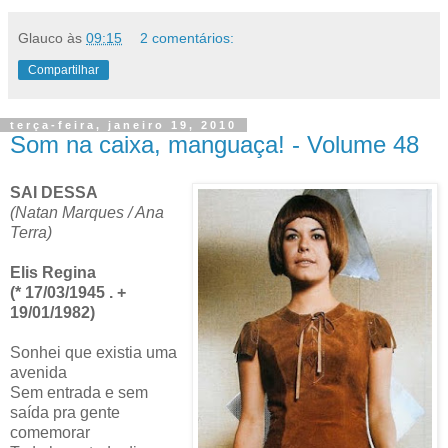
Glauco
às
09:15
2 comentários:
Compartilhar
terça-feira, janeiro 19, 2010
Som na caixa, manguaça! - Volume 48
SAI DESSA
(Natan Marques / Ana
Terra)
Elis Regina
(* 17/03/1945 . +
19/01/1982)
Sonhei que existia uma
avenida
Sem entrada e sem
saída pra gente
comemorar