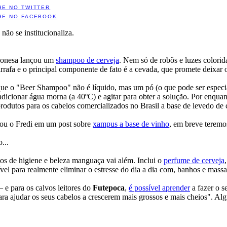
HE NO TWITTER
HE NO FACEBOOK
não se institucionaliza.
onesa lançou um
shampoo de cerveja
. Nem só de robôs e luzes colorid
rrafa e o principal componente de fato é a cevada, que promete deixar 
que o "Beer Shampoo" não é líquido, mas um pó (o que pode ser especial
adicionar água morna (a 40ºC) e agitar para obter a solução. Por enqua
rodutos para os cabelos comercializados no Brasil a base de levedo de
u o Fredi em um post sobre
xampus a base de vinho
, em breve teremo
...
os de higiene e beleza manguaça vai além. Inclui o
perfume de cerveja
vel para realmente eliminar o estresse do dia a dia com, banhos e mass
– e para os calvos leitores do
Futepoca
,
é possível aprender
a fazer o s
a ajudar os seus cabelos a crescerem mais grossos e mais cheios". Alg