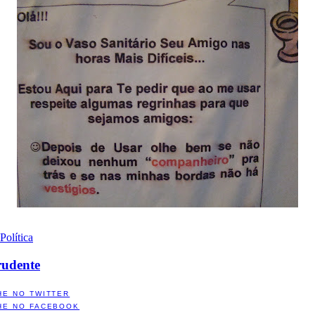
Política
rudente
HE NO TWITTER
HE NO FACEBOOK