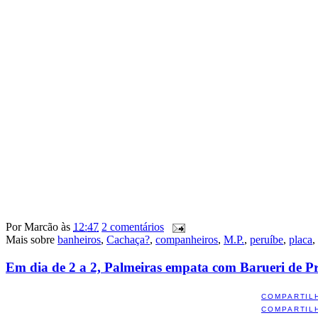
Por
Marcão
às
12:47
2 comentários
Mais sobre
banheiros
,
Cachaça?
,
companheiros
,
M.P.
,
peruíbe
,
placa
,
Em dia de 2 a 2, Palmeiras empata com Barueri de P
COMPARTIL
COMPARTIL