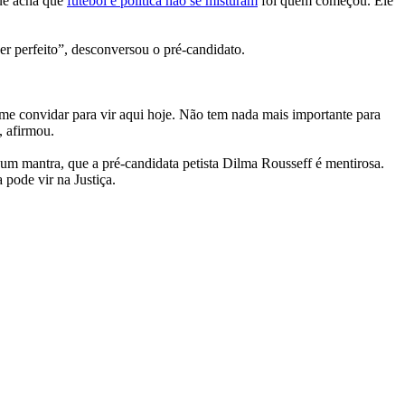
que acha que
futebol e política não se misturam
foi quem começou. Ele
r perfeito”, desconversou o pré-candidato.
me convidar para vir aqui hoje. Não tem nada mais importante para
, afirmou.
 um mantra, que a pré-candidata petista Dilma Rousseff é mentirosa.
 pode vir na Justiça.