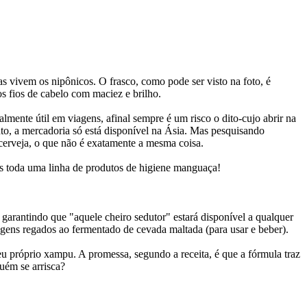
as vivem os nipônicos. O frasco, como pode ser visto na foto, é
os fios de cabelo com maciez e brilho.
mente útil em viagens, afinal sempre é um risco o dito-cujo abrir na
nto, a mercadoria só está disponível na Ásia. Mas pesquisando
 cerveja, o que não é exatamente a mesma coisa.
s toda uma linha de produtos de higiene manguaça!
, garantindo que "aquele cheiro sedutor" estará disponível a qualquer
agens regados ao fermentado de cevada maltada (para usar e beber).
eu próprio xampu. A promessa, segundo a receita, é que a fórmula traz
uém se arrisca?