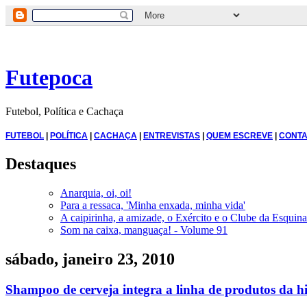
Futepoca
Futebol, Política e Cachaça
FUTEBOL
|
POLÍTICA
|
CACHAÇA
|
ENTREVISTAS
|
QUEM ESCREVE
|
CONTA
Destaques
Anarquia, oi, oi!
Para a ressaca, 'Minha enxada, minha vida'
A caipirinha, a amizade, o Exército e o Clube da Esquina
Som na caixa, manguaça! - Volume 91
sábado, janeiro 23, 2010
Shampoo de cerveja integra a linha de produtos da h