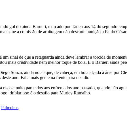
ndo gol do ainda Barueri, marcado por Tadeu aos 14 do segundo tempo,
 mais que a comissão de arbitragem não descarte punição a Paulo César d
 um sinal de que a retaguarda ainda deve lembrar a torcida de momentos
ntou mais criatividade nem melhor toque de bola. E o Barueri ainda per
iego Souza, ainda no ataque, de cabeça, em bola alçada à área por Cle
deste ano. Falta mais gente na frente para decidir.
 a riscos muito parecidos aos enfrentados ano passado, quando não agu
 jogo, driblar isso é o desafio para Muricy Ramalho.
,
Palmeiras