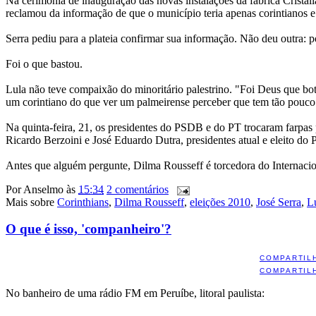
Na cerimônia de inauguração das novas instalações da fábrica Cristá
reclamou da informação de que o município teria apenas corintianos 
Serra pediu para a plateia confirmar sua informação. Não deu outra:
Foi o que bastou.
Lula não teve compaixão do minoritário palestrino. "Foi Deus que bo
um corintiano do que ver um palmeirense perceber que tem tão pouco pa
Na quinta-feira, 21, os presidentes do PSDB e do PT trocaram farpas 
Ricardo Berzoini e José Eduardo Dutra, presidentes atual e eleito do 
Antes que alguém pergunte, Dilma Rousseff é torcedora do Internaci
Por
Anselmo
às
15:34
2 comentários
Mais sobre
Corinthians
,
Dilma Rousseff
,
eleições 2010
,
José Serra
,
L
O que é isso, 'companheiro'?
COMPARTIL
COMPARTIL
No banheiro de uma rádio FM em Peruíbe, litoral paulista: