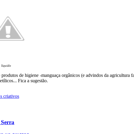
 liquido
rodutos de higiene -manguaça orgânicos (e advindos da agricultura f
ílicos... Fica a sugestão.
 criativos
 Serra