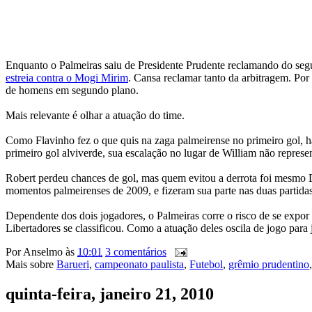
Enquanto o Palmeiras saiu de Presidente Prudente reclamando do segu
estreia contra o Mogi Mirim
. Cansa reclamar tanto da arbitragem. Por
de homens em segundo plano.
Mais relevante é olhar a atuação do time.
Como Flavinho fez o que quis na zaga palmeirense no primeiro gol, há
primeiro gol alviverde, sua escalação no lugar de William não represe
Robert perdeu chances de gol, mas quem evitou a derrota foi mesmo D
momentos palmeirenses de 2009, e fizeram sua parte nas duas partidas 
Dependente dos dois jogadores, o Palmeiras corre o risco de se expor
Libertadores se classificou. Como a atuação deles oscila de jogo para
Por
Anselmo
às
10:01
3 comentários
Mais sobre
Barueri
,
campeonato paulista
,
Futebol
,
grêmio prudentino
quinta-feira, janeiro 21, 2010