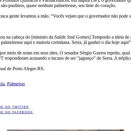
lia Produtos Químicos e Farmacêuticos, em Itapira (SP), o governador 
e são-paulinos, quase nenhum palmeirense, seu time do coração.
 pouca gente levantou a mão. “Vocês vejam que o governador não pode se
tou na cabeça do [ministro da Saúde José Gomes] Temporão a ideia de 
lmeirense aqui e maioria corintiana. Serra, já ganhei o dia hoje aqui”
por meio de notas em seus sites. O senador Sérgio Guerra repetiu, qual
PT responderam acusando o tucano de ser "jagunço" de Serra. A tréplica
onal de Porto Alegre-RS.
ula
,
Palmeiras
HE NO TWITTER
HE NO FACEBOOK