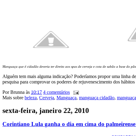
Manguaça que é cidadão deveria ter direito aos spas de cerveja e cota de sabão a base do pão
Alguém tem mais alguma indicação? Poderíamos propor uma linha de p
pesquisa para comprovar os poderes de rejuvenescimento dos hábitos et
Por
Brunna
às
10:17
4 comentários
Mais sobre
beleza
,
Cerveja
,
Manguaça
,
manguaça cidadão
,
manguaças
sexta-feira, janeiro 22, 2010
Corintiano Lula ganha o dia em cima do palmeirense