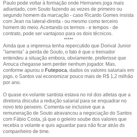
Paulo pode voltar à formação onde Hernanes joga mais
adiantado, com Souto fazendo as vezes de primeiro ou
segundo homem da marcação - caso Ricardo Gomes insista
com Jean na lateral-direita - ou mesmo como terceiro
homem do meio. Acertando os termos - e tempos - de
contrato, pode ser vantajoso para os dois técnicos.
*****
Ainda que a imprensa tenha repercutido que Dorival Junior
"lamenta" a perda de Souto, o fato é que o treinador
entendeu a situação embora, obviamente, preferisse que
Arouca chegasse sem perder nenhum jogador. Mas,
conforme apurou o
Futepoca
, dados os valores salariais em
jogo, o Santos vai economizar pouco mais de R$ 1,2 milhão
por ano.
O quase ex-volante santista estava no rol dos atletas que a
diretoria discutia a redução salarial para se enquadrar no
novo teto peixeiro. Comenta-se inclusive que a
remuneração de Souto atravancou a negociação do Santos
com Fábio Costa, já que o goleiro soube dos valores que
recebia o volante e quis aguardar para não ficar atrás ds
companheiro de time.