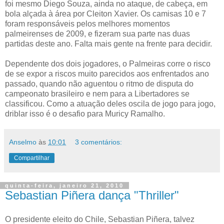
foi mesmo Diego Souza, ainda no ataque, de cabeça, em
bola alçada à área por Cleiton Xavier. Os camisas 10 e 7
foram responsáveis pelos melhores momentos
palmeirenses de 2009, e fizeram sua parte nas duas
partidas deste ano. Falta mais gente na frente para decidir.
Dependente dos dois jogadores, o Palmeiras corre o risco
de se expor a riscos muito parecidos aos enfrentados ano
passado, quando não aguentou o ritmo de disputa do
campeonato brasileiro e nem para a Libertadores se
classificou. Como a atuação deles oscila de jogo para jogo,
driblar isso é o desafio para Muricy Ramalho.
Anselmo
às
10:01
3 comentários:
Compartilhar
quinta-feira, janeiro 21, 2010
Sebastian Piñera dança "Thriller"
O presidente eleito do Chile, Sebastian Piñera, talvez