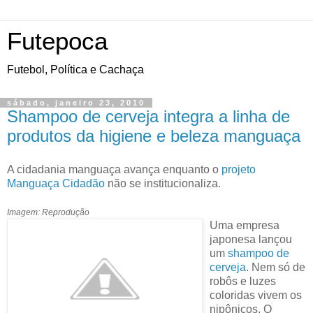
Futepoca
Futebol, Política e Cachaça
sábado, janeiro 23, 2010
Shampoo de cerveja integra a linha de
produtos da higiene e beleza manguaça
A cidadania manguaça avança enquanto o
projeto
Manguaça Cidadão
não se institucionaliza.
Imagem: Reprodução
Uma empresa
japonesa lançou
um
shampoo de
cerveja
. Nem só de
robôs e luzes
coloridas vivem os
nipônicos. O