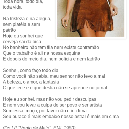
Toda hora, todo dia,
toda vida
Na tristeza e na alegria,
sem platéia e sem
patrão
Hoje eu sonhei que
cerveja sai da bica
No banheiro não tem fila nem existe contramão
Que o trabalho é ali na nossa esquina
E depois do meio dia, nem polícia e nem ladrão
Sonhei, como faço todo dia
Como você não sabia, meu senhor não levo a mal
A beleza, o amor, a fantasia
O que tece e o que desfia não se aprende no jornal
Hoje eu sonhei, mas não vou pedir desculpas
E nem vou levar a culpa de ser povo e ser artista
Sem essa, moço, por favor não crie clima
Seu buraco é mais embaixo nosso astral é mais em cima
(Do LP "Vento de Maio", EMI, 1980)