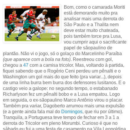
Bom, como o camarada Moriti
está demorando muito pra
analisar mais uma derrota do
São Paulo e a Thalita nem
deve estar muito chateada,
pois também torce pra Lusa,
vou cumprir aqui o sacrificante
papel de sãopaulino de
plantão. Não vi o jogo, só o golaço do Marcelinho Paraíba
(que aparece com a bola na foto)
. Reestreou com gol,
chegou a
47
com a camisa tricolor. Mas, voltando à partida,
fiquei sabendo que o Rogério Ceni perdeu um pênalti e o
Washington um gol mais do que feito (pra variar...), depois
de uma linha burra bem burra dos defensores lusitanos. E o
castigo veio a galope: no segundo tempo, o estabanado
Richarlyson fez um pênalti bobo e a Lusa empatou. Logo
em seguida, o ex-sãopaulino Marco Antônio virou o placar.
Também pra variar, Dagoberto arrumou mais uma expulsão
(e a gente ainda fala mal do
Domingos
, que riu por último).
Tranquila, a Portuguesa teve tempo de fechar em 3 a 1 a
derrota do Tricolor em pleno Morumbi. Curioso é que no
sábado eu fui a uma festa de casamento na Vila Leopoldina