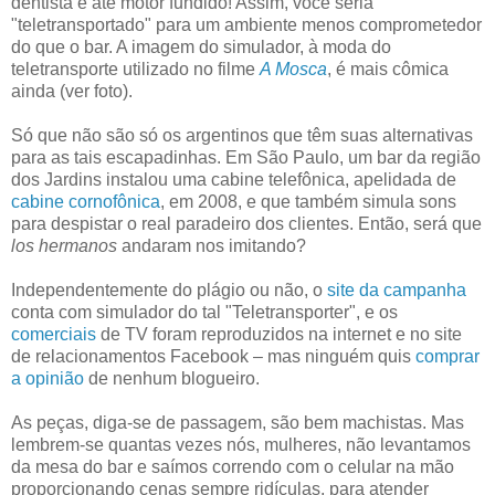
dentista e até motor fundido! Assim, você seria
"teletransportado" para um ambiente menos comprometedor
do que o bar. A imagem do simulador, à moda do
teletransporte utilizado no filme
A Mosca
, é mais cômica
ainda (ver foto).
Só que não são só os argentinos que têm suas alternativas
para as tais escapadinhas. Em São Paulo, um bar da região
dos Jardins instalou uma cabine telefônica, apelidada de
cabine cornofônica
, em 2008, e que também simula sons
para despistar o real paradeiro dos clientes. Então, será que
los hermanos
andaram nos imitando?
Independentemente do plágio ou não, o
site da campanha
conta com simulador do tal "Teletransporter", e os
comerciais
de TV foram reproduzidos na internet e no site
de relacionamentos Facebook – mas ninguém quis
comprar
a opinião
de nenhum blogueiro.
As peças, diga-se de passagem, são bem machistas. Mas
lembrem-se quantas vezes nós, mulheres, não levantamos
da mesa do bar e saímos correndo com o celular na mão
proporcionando cenas sempre ridículas, para atender