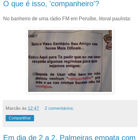
O que é isso, 'companheiro'?
No banheiro de uma rádio FM em Peruíbe, litoral paulista:
Marcão
às
12:47
2 comentários:
Compartilhar
Em dia de 2 a 2, Palmeiras empata com