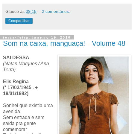
Glauco
às
09:15
2 comentários:
Compartilhar
terça-feira, janeiro 19, 2010
Som na caixa, manguaça! - Volume 48
SAI DESSA
(Natan Marques / Ana
Terra)
Elis Regina
(* 17/03/1945 . +
19/01/1982)
Sonhei que existia uma
avenida
Sem entrada e sem
saída pra gente
comemorar