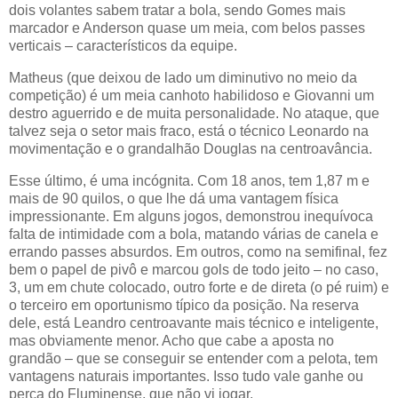
dois volantes sabem tratar a bola, sendo Gomes mais
marcador e Anderson quase um meia, com belos passes
verticais – característicos da equipe.
Matheus (que deixou de lado um diminutivo no meio da
competição) é um meia canhoto habilidoso e Giovanni um
destro aguerrido e de muita personalidade. No ataque, que
talvez seja o setor mais fraco, está o técnico Leonardo na
movimentação e o grandalhão Douglas na centroavância.
Esse último, é uma incógnita. Com 18 anos, tem 1,87 m e
mais de 90 quilos, o que lhe dá uma vantagem física
impressionante. Em alguns jogos, demonstrou inequívoca
falta de intimidade com a bola, matando várias de canela e
errando passes absurdos. Em outros, como na semifinal, fez
bem o papel de pivô e marcou gols de todo jeito – no caso,
3, um em chute colocado, outro forte e de direta (o pé ruim) e
o terceiro em oportunismo típico da posição. Na reserva
dele, está Leandro centroavante mais técnico e inteligente,
mas obviamente menor. Acho que cabe a aposta no
grandão – que se conseguir se entender com a pelota, tem
vantagens naturais importantes. Isso tudo vale ganhe ou
perca do Fluminense, que não vi jogar.