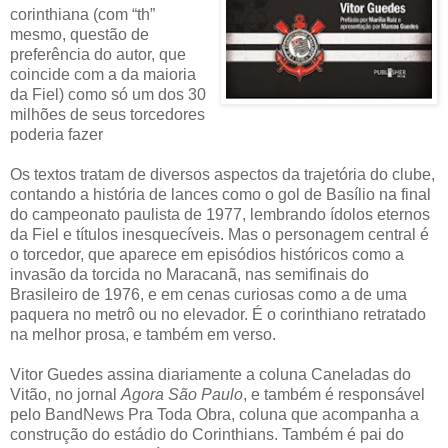
corinthiana (com “th”
mesmo, questão de
preferência do autor, que
coincide com a da maioria
da Fiel) como só um dos 30
milhões de seus torcedores
poderia fazer
Os textos tratam de diversos aspectos da trajetória do clube,
contando a história de lances como o gol de Basílio na final
do campeonato paulista de 1977, lembrando ídolos eternos
da Fiel e títulos inesquecíveis. Mas o personagem central é
o torcedor, que aparece em episódios históricos como a
invasão da torcida no Maracanã, nas semifinais do
Brasileiro de 1976, e em cenas curiosas como a de uma
paquera no metrô ou no elevador. É o corinthiano retratado
na melhor prosa, e também em verso.
Vitor Guedes assina diariamente a coluna Caneladas do
Vitão, no jornal
Agora São Paulo
, e também é responsável
pelo BandNews Pra Toda Obra, coluna que acompanha a
construção do estádio do Corinthians. Também é pai do