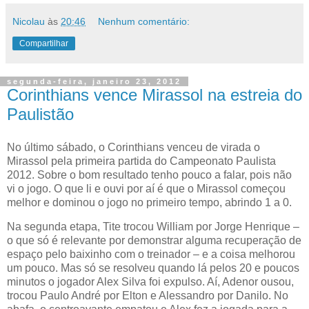
Nicolau
às
20:46
Nenhum comentário:
Compartilhar
segunda-feira, janeiro 23, 2012
Corinthians vence Mirassol na estreia do
Paulistão
No último sábado, o Corinthians venceu de virada o
Mirassol pela primeira partida do Campeonato Paulista
2012. Sobre o bom resultado tenho pouco a falar, pois não
vi o jogo. O que li e ouvi por aí é que o Mirassol começou
melhor e dominou o jogo no primeiro tempo, abrindo 1 a 0.
Na segunda etapa, Tite trocou William por Jorge Henrique –
o que só é relevante por demonstrar alguma recuperação de
espaço pelo baixinho com o treinador – e a coisa melhorou
um pouco. Mas só se resolveu quando lá pelos 20 e poucos
minutos o jogador Alex Silva foi expulso. Aí, Adenor ousou,
trocou Paulo André por Elton e Alessandro por Danilo. No