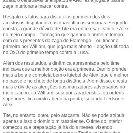
abafa, o centroavante empatou e Alex fez a jogada para a
zaga interiorana marcar contra.
Resgato os fatos para discuti-los por meio dos dois
amistosos disputados nas duas últimas semanas. Segundo
consta, a grande dúvida de Tite era entre usar Danilo e Alex
no meio campo – formação que ganhou o primeiro tempo
com dois presentes da zaga do Flamengo – ou trocar o
primeiro por William, que joga mais aberto – opção utilizada
no OxO do primeiro tempo contra a Lusa.
Além dos resultados, a dinâmica apresentada pelo time
indicava que a melhor opção era a primeira. Danilo prende
mais a bola e completa bem o futebol de Alex, que é melhor
no passe e no chute de longa distância. Além disso, circula
mais e divide as atenções dos marcadores adversários no
meio campo. Já William, seja por característica ou ordens
superiores, fica muito aberto na ponta, isolando Liedson e
Alex.
Tite, no entanto, optou pelo atacante. Não se pode atribuir
apenas a isso o domínio mirassolense. O time do interior
começou sua preparação já há dois meses, visando