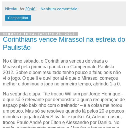
Nicolau
às
20:46
Nenhum comentário:
Compartilhar
segunda-feira, janeiro 23, 2012
Corinthians vence Mirassol na estreia do
Paulistão
No último sábado, o Corinthians venceu de virada o
Mirassol pela primeira partida do Campeonato Paulista
2012. Sobre o bom resultado tenho pouco a falar, pois não
vi o jogo. O que li e ouvi por aí é que o Mirassol começou
melhor e dominou o jogo no primeiro tempo, abrindo 1 a 0.
Na segunda etapa, Tite trocou William por Jorge Henrique –
o que só é relevante por demonstrar alguma recuperação de
espaço pelo baixinho com o treinador – e a coisa melhorou
um pouco. Mas só se resolveu quando lá pelos 20 e poucos
minutos o jogador Alex Silva foi expulso. Aí, Adenor ousou,
trocou Paulo André por Elton e Alessandro por Danilo. No