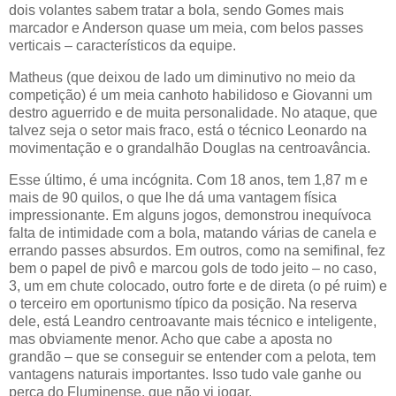
dois volantes sabem tratar a bola, sendo Gomes mais
marcador e Anderson quase um meia, com belos passes
verticais – característicos da equipe.
Matheus (que deixou de lado um diminutivo no meio da
competição) é um meia canhoto habilidoso e Giovanni um
destro aguerrido e de muita personalidade. No ataque, que
talvez seja o setor mais fraco, está o técnico Leonardo na
movimentação e o grandalhão Douglas na centroavância.
Esse último, é uma incógnita. Com 18 anos, tem 1,87 m e
mais de 90 quilos, o que lhe dá uma vantagem física
impressionante. Em alguns jogos, demonstrou inequívoca
falta de intimidade com a bola, matando várias de canela e
errando passes absurdos. Em outros, como na semifinal, fez
bem o papel de pivô e marcou gols de todo jeito – no caso,
3, um em chute colocado, outro forte e de direta (o pé ruim) e
o terceiro em oportunismo típico da posição. Na reserva
dele, está Leandro centroavante mais técnico e inteligente,
mas obviamente menor. Acho que cabe a aposta no
grandão – que se conseguir se entender com a pelota, tem
vantagens naturais importantes. Isso tudo vale ganhe ou
perca do Fluminense, que não vi jogar.