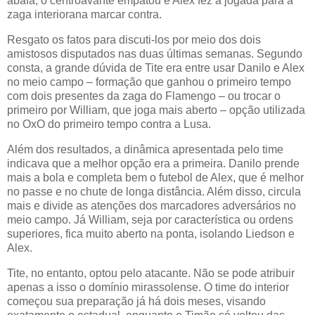
abafa, o centroavante empatou e Alex fez a jogada para a
zaga interiorana marcar contra.
Resgato os fatos para discuti-los por meio dos dois
amistosos disputados nas duas últimas semanas. Segundo
consta, a grande dúvida de Tite era entre usar Danilo e Alex
no meio campo – formação que ganhou o primeiro tempo
com dois presentes da zaga do Flamengo – ou trocar o
primeiro por William, que joga mais aberto – opção utilizada
no OxO do primeiro tempo contra a Lusa.
Além dos resultados, a dinâmica apresentada pelo time
indicava que a melhor opção era a primeira. Danilo prende
mais a bola e completa bem o futebol de Alex, que é melhor
no passe e no chute de longa distância. Além disso, circula
mais e divide as atenções dos marcadores adversários no
meio campo. Já William, seja por característica ou ordens
superiores, fica muito aberto na ponta, isolando Liedson e
Alex.
Tite, no entanto, optou pelo atacante. Não se pode atribuir
apenas a isso o domínio mirassolense. O time do interior
começou sua preparação já há dois meses, visando