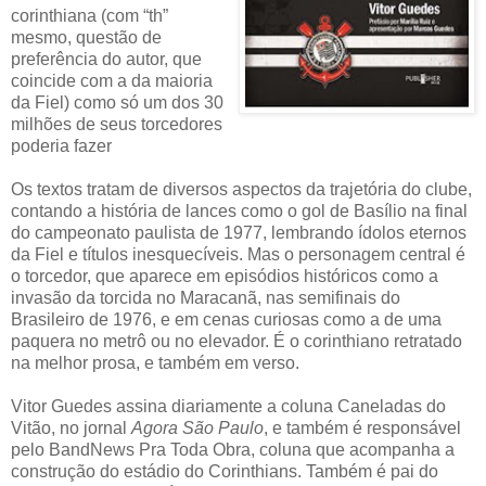
corinthiana (com “th”
mesmo, questão de
preferência do autor, que
coincide com a da maioria
da Fiel) como só um dos 30
milhões de seus torcedores
poderia fazer
Os textos tratam de diversos aspectos da trajetória do clube,
contando a história de lances como o gol de Basílio na final
do campeonato paulista de 1977, lembrando ídolos eternos
da Fiel e títulos inesquecíveis. Mas o personagem central é
o torcedor, que aparece em episódios históricos como a
invasão da torcida no Maracanã, nas semifinais do
Brasileiro de 1976, e em cenas curiosas como a de uma
paquera no metrô ou no elevador. É o corinthiano retratado
na melhor prosa, e também em verso.
Vitor Guedes assina diariamente a coluna Caneladas do
Vitão, no jornal
Agora São Paulo
, e também é responsável
pelo BandNews Pra Toda Obra, coluna que acompanha a
construção do estádio do Corinthians. Também é pai do