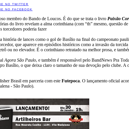
HE NO TWITTER
HE NO FACEBOOK
lhoso membro do Bando de Loucos. É do que se trata o livro
Paixão Cor
rias do livro revelam a alma corinthiana (com “th” mesmo, questão de 
s torcedores poderia fazer
o a história de lances como o gol de Basílio na final do campeonato paul
 torcedor, que aparece em episódios históricos como a invasão da torcid
trô ou no elevador. É o corinthiano retratado na melhor prosa, e tamb
nal
Agora São Paulo
, e também é responsável pelo BandNews Pra Tod
 Basílio, o que deixa claro o tamanho de sua devoção pelo clube. A ore
blisher Brasil em parceria com este
Futepoca
. O lançamento oficial aco
alena - São Paulo).