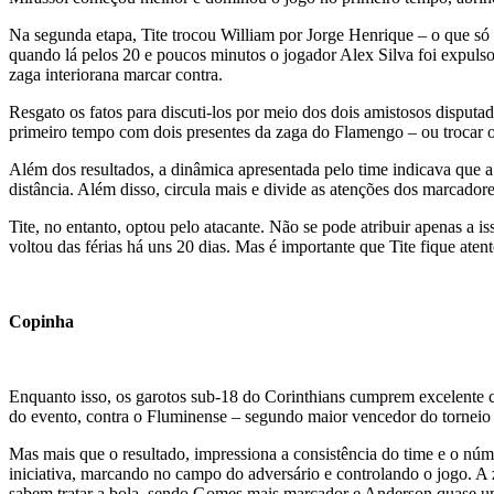
Na segunda etapa, Tite trocou William por Jorge Henrique – o que só
quando lá pelos 20 e poucos minutos o jogador Alex Silva foi expuls
zaga interiorana marcar contra.
Resgato os fatos para discuti-los por meio dos dois amistosos dispu
primeiro tempo com dois presentes da zaga do Flamengo – ou trocar o
Além dos resultados, a dinâmica apresentada pelo time indicava que a
distância. Além disso, circula mais e divide as atenções dos marcadore
Tite, no entanto, optou pelo atacante. Não se pode atribuir apenas a 
voltou das férias há uns 20 dias. Mas é importante que Tite fique atent
Copinha
Enquanto isso, os garotos sub-18 do Corinthians cumprem excelente 
do evento, contra o Fluminense – segundo maior vencedor do torneio n
Mas mais que o resultado, impressiona a consistência do time e o núm
iniciativa, marcando no campo do adversário e controlando o jogo. A
sabem tratar a bola, sendo Gomes mais marcador e Anderson quase um m