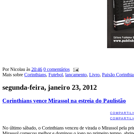
Por
Nicolau
às
20:46
0 comentários
Mais sobre
Corinthians
,
Futebol
,
lançamento
,
Livro
,
Paixão Corinthi
segunda-feira, janeiro 23, 2012
Corinthians vence Mirassol na estreia do Paulistão
COMPARTIL
COMPARTIL
No último sábado, o Corinthians venceu de virada o Mirassol pela prim
Mirassol começou melhor e dominou o jogo no primeiro tempo, abrind