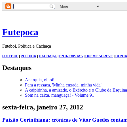
Futepoca
Futebol, Política e Cachaça
FUTEBOL
|
POLÍTICA
|
CACHAÇA
|
ENTREVISTAS
|
QUEM ESCREVE
|
CONTA
Destaques
Anarquia, oi, oi!
Para a ressaca, 'Minha enxada, minha vida'
A caipirinha, a amizade, o Exército e o Clube da Esquina
Som na caixa, manguaça! - Volume 91
sexta-feira, janeiro 27, 2012
Paixão Corinthiana: crônicas de Vitor Guedes contam