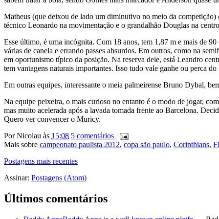
Matheus (que deixou de lado um diminutivo no meio da competição) é 
técnico Leonardo na movimentação e o grandalhão Douglas na centro
Esse último, é uma incógnita. Com 18 anos, tem 1,87 m e mais de 90 
várias de canela e errando passes absurdos. Em outros, como na semifin
em oportunismo típico da posição. Na reserva dele, está Leandro cent
tem vantagens naturais importantes. Isso tudo vale ganhe ou perca do
Em outras equipes, interessante o meia palmeirense Bruno Dybal, be
Na equipe peixeira, o mais curioso no entanto é o modo de jogar, c
mas muito acelerada após a lavada tomada frente ao Barcelona. Decidi
Quero ver convencer o Muricy.
Por
Nicolau
às
15:08
5 comentários
Mais sobre
campeonato paulista 2012
,
copa são paulo
,
Corinthians
,
F
Postagens mais recentes
Assinar:
Postagens (Atom)
Últimos comentários