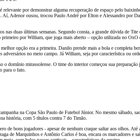
 é relevante por demonstrar alguma recuperação de espaço pelo baixinh
o. Aí, Adenor ousou, trocou Paulo André por Elton e Alessandro por Da
tados nas duas últimas semanas. Segundo consta, a grande dúvida de Tit
 primeiro por William, que joga mais aberto – opção utilizada no OxO 
 melhor opção era a primeira. Danilo prende mais a bola e completa be
s adversários no meio campo. Já William, seja por característica ou ord
isso o domínio mirassolense. O time do interior começou sua preparação
o para o fato.
campanha na Copa São Paulo de Futebol Júnior. No mesmo sábado, sacol
a história, com 5 títulos contra 7 do Timão.
ero de bons jogadores - apesar de nenhum craque saltar aos olhos. Até
 zaga de Marquinhos e Antônio Carlos é boa, encara os marcadores e sa
eia, com belos passes verticais – característicos da equipe.