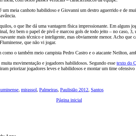
um meia canhoto habilidoso e Giovanni um destro aguerrido e de muita p
avância.
quilos, o que lhe dá uma vantagem física impressionante. Em alguns jo
al, fez bem o papel de pivô e marcou gols de todo jeito – no caso, 3, u
roavante mais técnico e inteligente, mas obviamente menor. Acho que c
 Fluminense, que não vi jogar.
m como o também meio campista Pedro Castro e o atacante Neilton, am
om muita movimentação e jogadores habilidosos. Segundo esse
texto do 
ram priorizar jogadores leves e habilidosos e montar um time ofensivo 
luminense
,
mirassol
,
Palmeiras
,
Paulistão 2012
,
Santos
Página inicial