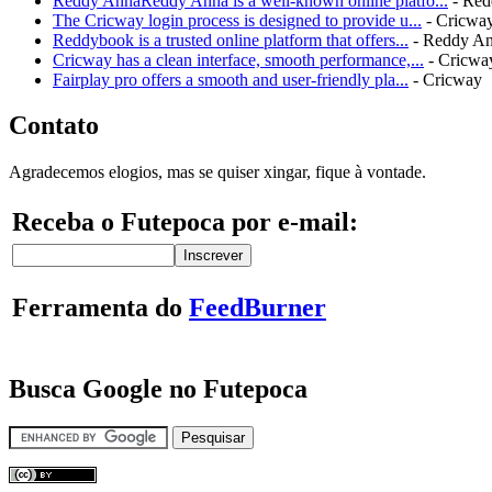
Reddy AnnaReddy Anna is a well-known online platfo...
- Red
The Cricway login process is designed to provide u...
- Cricwa
Reddybook is a trusted online platform that offers...
- Reddy A
Cricway has a clean interface, smooth performance,...
- Cricwa
Fairplay pro offers a smooth and user-friendly pla...
- Cricway
Contato
Agradecemos elogios, mas se quiser xingar, fique à vontade.
Receba o Futepoca por e-mail:
Ferramenta do
FeedBurner
Busca Google no Futepoca