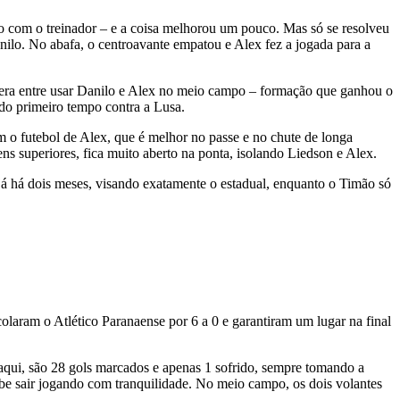
o com o treinador – e a coisa melhorou um pouco. Mas só se resolveu
nilo. No abafa, o centroavante empatou e Alex fez a jogada para a
e era entre usar Danilo e Alex no meio campo – formação que ganhou o
do primeiro tempo contra a Lusa.
m o futebol de Alex, que é melhor no passe e no chute de longa
ens superiores, fica muito aberto na ponta, isolando Liedson e Alex.
 já há dois meses, visando exatamente o estadual, enquanto o Timão só
aram o Atlético Paranaense por 6 a 0 e garantiram um lugar na final
 aqui, são 28 gols marcados e apenas 1 sofrido, sempre tomando a
be sair jogando com tranquilidade. No meio campo, os dois volantes