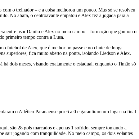
o com o treinador – e a coisa melhorou um pouco. Mas só se resolveu
nilo. No abafa, o centroavante empatou e Alex fez a jogada para a
e era entre usar Danilo e Alex no meio campo – formação que ganhou o
do primeiro tempo contra a Lusa.
m o futebol de Alex, que é melhor no passe e no chute de longa
ens superiores, fica muito aberto na ponta, isolando Liedson e Alex.
 já há dois meses, visando exatamente o estadual, enquanto o Timão só
aram o Atlético Paranaense por 6 a 0 e garantiram um lugar na final
 aqui, são 28 gols marcados e apenas 1 sofrido, sempre tomando a
be sair jogando com tranquilidade. No meio campo, os dois volantes