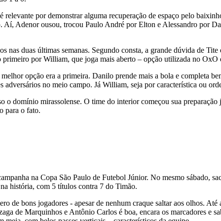
 é relevante por demonstrar alguma recuperação de espaço pelo baixinh
o. Aí, Adenor ousou, trocou Paulo André por Elton e Alessandro por Da
tados nas duas últimas semanas. Segundo consta, a grande dúvida de Tit
 primeiro por William, que joga mais aberto – opção utilizada no OxO 
 melhor opção era a primeira. Danilo prende mais a bola e completa be
s adversários no meio campo. Já William, seja por característica ou ord
isso o domínio mirassolense. O time do interior começou sua preparação
o para o fato.
campanha na Copa São Paulo de Futebol Júnior. No mesmo sábado, sacol
a história, com 5 títulos contra 7 do Timão.
ero de bons jogadores - apesar de nenhum craque saltar aos olhos. Até
 zaga de Marquinhos e Antônio Carlos é boa, encara os marcadores e sa
eia, com belos passes verticais – característicos da equipe.