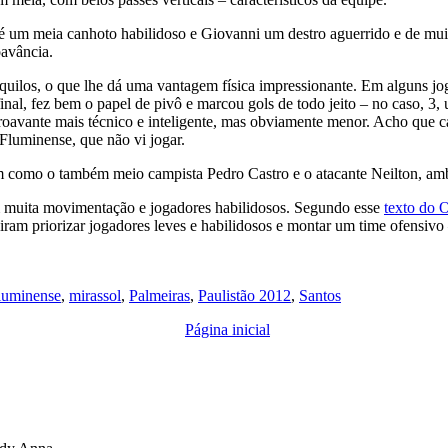
um meia canhoto habilidoso e Giovanni um destro aguerrido e de muita p
avância.
quilos, o que lhe dá uma vantagem física impressionante. Em alguns jo
al, fez bem o papel de pivô e marcou gols de todo jeito – no caso, 3, u
roavante mais técnico e inteligente, mas obviamente menor. Acho que c
 Fluminense, que não vi jogar.
m como o também meio campista Pedro Castro e o atacante Neilton, am
om muita movimentação e jogadores habilidosos. Segundo esse
texto do 
ram priorizar jogadores leves e habilidosos e montar um time ofensivo 
luminense
,
mirassol
,
Palmeiras
,
Paulistão 2012
,
Santos
Página inicial