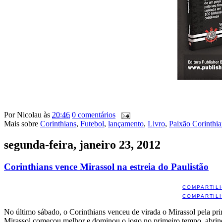
Por
Nicolau
às
20:46
0 comentários
Mais sobre
Corinthians
,
Futebol
,
lançamento
,
Livro
,
Paixão Corinthi
segunda-feira, janeiro 23, 2012
Corinthians vence Mirassol na estreia do Paulistão
COMPARTIL
COMPARTIL
No último sábado, o Corinthians venceu de virada o Mirassol pela prim
Mirassol começou melhor e dominou o jogo no primeiro tempo, abrind