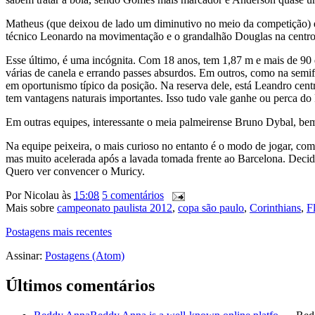
Matheus (que deixou de lado um diminutivo no meio da competição) é 
técnico Leonardo na movimentação e o grandalhão Douglas na centro
Esse último, é uma incógnita. Com 18 anos, tem 1,87 m e mais de 90 
várias de canela e errando passes absurdos. Em outros, como na semifin
em oportunismo típico da posição. Na reserva dele, está Leandro cent
tem vantagens naturais importantes. Isso tudo vale ganhe ou perca do
Em outras equipes, interessante o meia palmeirense Bruno Dybal, be
Na equipe peixeira, o mais curioso no entanto é o modo de jogar, c
mas muito acelerada após a lavada tomada frente ao Barcelona. Decidi
Quero ver convencer o Muricy.
Por
Nicolau
às
15:08
5 comentários
Mais sobre
campeonato paulista 2012
,
copa são paulo
,
Corinthians
,
F
Postagens mais recentes
Assinar:
Postagens (Atom)
Últimos comentários