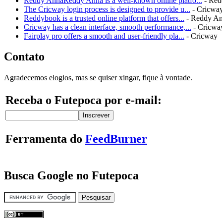
Reddy AnnaReddy Anna is a well-known online platfo...
- Red
The Cricway login process is designed to provide u...
- Cricwa
Reddybook is a trusted online platform that offers...
- Reddy A
Cricway has a clean interface, smooth performance,...
- Cricwa
Fairplay pro offers a smooth and user-friendly pla...
- Cricway
Contato
Agradecemos elogios, mas se quiser xingar, fique à vontade.
Receba o Futepoca por e-mail:
Ferramenta do
FeedBurner
Busca Google no Futepoca