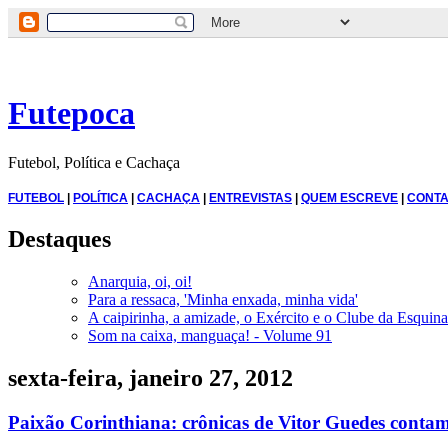
Futepoca
Futebol, Política e Cachaça
FUTEBOL
|
POLÍTICA
|
CACHAÇA
|
ENTREVISTAS
|
QUEM ESCREVE
|
CONTA
Destaques
Anarquia, oi, oi!
Para a ressaca, 'Minha enxada, minha vida'
A caipirinha, a amizade, o Exército e o Clube da Esquina
Som na caixa, manguaça! - Volume 91
sexta-feira, janeiro 27, 2012
Paixão Corinthiana: crônicas de Vitor Guedes contam