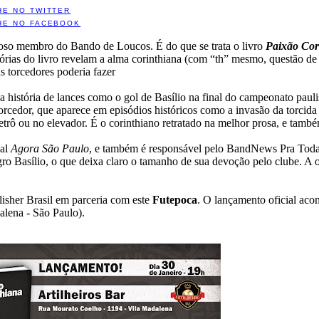
HE NO TWITTER
HE NO FACEBOOK
lhoso membro do Bando de Loucos. É do que se trata o livro
Paixão Cor
rias do livro revelam a alma corinthiana (com “th” mesmo, questão de 
s torcedores poderia fazer
o a história de lances como o gol de Basílio na final do campeonato paul
 torcedor, que aparece em episódios históricos como a invasão da torcid
trô ou no elevador. É o corinthiano retratado na melhor prosa, e tamb
nal
Agora São Paulo
, e também é responsável pelo BandNews Pra Tod
 Basílio, o que deixa claro o tamanho de sua devoção pelo clube. A ore
blisher Brasil em parceria com este
Futepoca
. O lançamento oficial aco
alena - São Paulo).