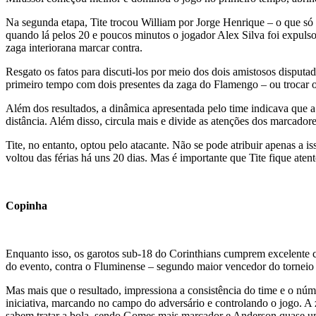
Na segunda etapa, Tite trocou William por Jorge Henrique – o que só
quando lá pelos 20 e poucos minutos o jogador Alex Silva foi expuls
zaga interiorana marcar contra.
Resgato os fatos para discuti-los por meio dos dois amistosos dispu
primeiro tempo com dois presentes da zaga do Flamengo – ou trocar o
Além dos resultados, a dinâmica apresentada pelo time indicava que a
distância. Além disso, circula mais e divide as atenções dos marcadore
Tite, no entanto, optou pelo atacante. Não se pode atribuir apenas a 
voltou das férias há uns 20 dias. Mas é importante que Tite fique atent
Copinha
Enquanto isso, os garotos sub-18 do Corinthians cumprem excelente 
do evento, contra o Fluminense – segundo maior vencedor do torneio n
Mas mais que o resultado, impressiona a consistência do time e o núm
iniciativa, marcando no campo do adversário e controlando o jogo. A
sabem tratar a bola, sendo Gomes mais marcador e Anderson quase um m