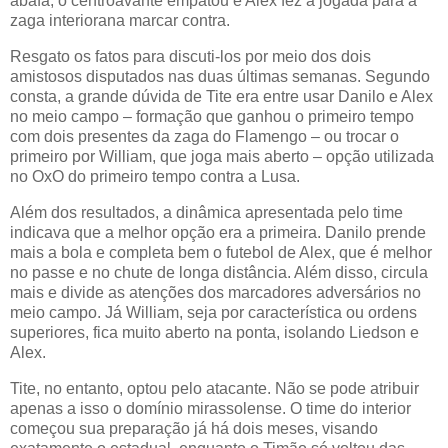
abafa, o centroavante empatou e Alex fez a jogada para a
zaga interiorana marcar contra.
Resgato os fatos para discuti-los por meio dos dois
amistosos disputados nas duas últimas semanas. Segundo
consta, a grande dúvida de Tite era entre usar Danilo e Alex
no meio campo – formação que ganhou o primeiro tempo
com dois presentes da zaga do Flamengo – ou trocar o
primeiro por William, que joga mais aberto – opção utilizada
no OxO do primeiro tempo contra a Lusa.
Além dos resultados, a dinâmica apresentada pelo time
indicava que a melhor opção era a primeira. Danilo prende
mais a bola e completa bem o futebol de Alex, que é melhor
no passe e no chute de longa distância. Além disso, circula
mais e divide as atenções dos marcadores adversários no
meio campo. Já William, seja por característica ou ordens
superiores, fica muito aberto na ponta, isolando Liedson e
Alex.
Tite, no entanto, optou pelo atacante. Não se pode atribuir
apenas a isso o domínio mirassolense. O time do interior
começou sua preparação já há dois meses, visando