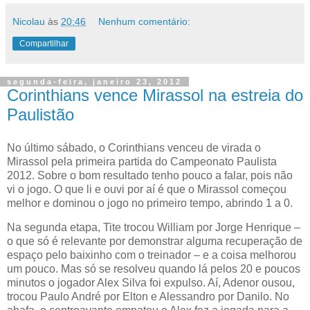
Nicolau
às
20:46
Nenhum comentário:
Compartilhar
segunda-feira, janeiro 23, 2012
Corinthians vence Mirassol na estreia do
Paulistão
No último sábado, o Corinthians venceu de virada o
Mirassol pela primeira partida do Campeonato Paulista
2012. Sobre o bom resultado tenho pouco a falar, pois não
vi o jogo. O que li e ouvi por aí é que o Mirassol começou
melhor e dominou o jogo no primeiro tempo, abrindo 1 a 0.
Na segunda etapa, Tite trocou William por Jorge Henrique –
o que só é relevante por demonstrar alguma recuperação de
espaço pelo baixinho com o treinador – e a coisa melhorou
um pouco. Mas só se resolveu quando lá pelos 20 e poucos
minutos o jogador Alex Silva foi expulso. Aí, Adenor ousou,
trocou Paulo André por Elton e Alessandro por Danilo. No