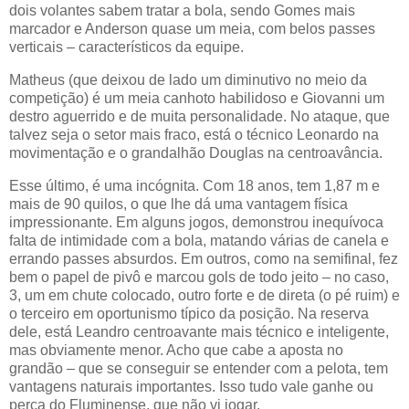
dois volantes sabem tratar a bola, sendo Gomes mais
marcador e Anderson quase um meia, com belos passes
verticais – característicos da equipe.
Matheus (que deixou de lado um diminutivo no meio da
competição) é um meia canhoto habilidoso e Giovanni um
destro aguerrido e de muita personalidade. No ataque, que
talvez seja o setor mais fraco, está o técnico Leonardo na
movimentação e o grandalhão Douglas na centroavância.
Esse último, é uma incógnita. Com 18 anos, tem 1,87 m e
mais de 90 quilos, o que lhe dá uma vantagem física
impressionante. Em alguns jogos, demonstrou inequívoca
falta de intimidade com a bola, matando várias de canela e
errando passes absurdos. Em outros, como na semifinal, fez
bem o papel de pivô e marcou gols de todo jeito – no caso,
3, um em chute colocado, outro forte e de direta (o pé ruim) e
o terceiro em oportunismo típico da posição. Na reserva
dele, está Leandro centroavante mais técnico e inteligente,
mas obviamente menor. Acho que cabe a aposta no
grandão – que se conseguir se entender com a pelota, tem
vantagens naturais importantes. Isso tudo vale ganhe ou
perca do Fluminense, que não vi jogar.