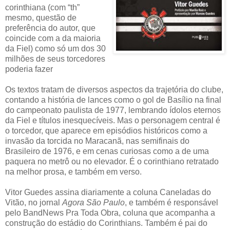
corinthiana (com “th”
mesmo, questão de
preferência do autor, que
coincide com a da maioria
da Fiel) como só um dos 30
milhões de seus torcedores
poderia fazer
Os textos tratam de diversos aspectos da trajetória do clube,
contando a história de lances como o gol de Basílio na final
do campeonato paulista de 1977, lembrando ídolos eternos
da Fiel e títulos inesquecíveis. Mas o personagem central é
o torcedor, que aparece em episódios históricos como a
invasão da torcida no Maracanã, nas semifinais do
Brasileiro de 1976, e em cenas curiosas como a de uma
paquera no metrô ou no elevador. É o corinthiano retratado
na melhor prosa, e também em verso.
Vitor Guedes assina diariamente a coluna Caneladas do
Vitão, no jornal
Agora São Paulo
, e também é responsável
pelo BandNews Pra Toda Obra, coluna que acompanha a
construção do estádio do Corinthians. Também é pai do