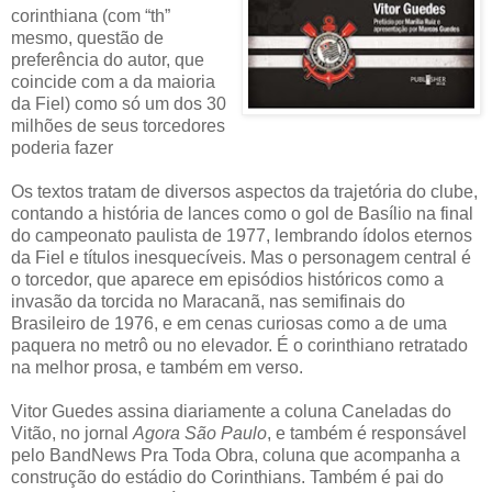
corinthiana (com “th”
mesmo, questão de
preferência do autor, que
coincide com a da maioria
da Fiel) como só um dos 30
milhões de seus torcedores
poderia fazer
Os textos tratam de diversos aspectos da trajetória do clube,
contando a história de lances como o gol de Basílio na final
do campeonato paulista de 1977, lembrando ídolos eternos
da Fiel e títulos inesquecíveis. Mas o personagem central é
o torcedor, que aparece em episódios históricos como a
invasão da torcida no Maracanã, nas semifinais do
Brasileiro de 1976, e em cenas curiosas como a de uma
paquera no metrô ou no elevador. É o corinthiano retratado
na melhor prosa, e também em verso.
Vitor Guedes assina diariamente a coluna Caneladas do
Vitão, no jornal
Agora São Paulo
, e também é responsável
pelo BandNews Pra Toda Obra, coluna que acompanha a
construção do estádio do Corinthians. Também é pai do