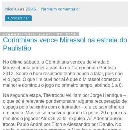
Nicolau
às
20:46
Nenhum comentário:
Compartilhar
segunda-feira, janeiro 23, 2012
Corinthians vence Mirassol na estreia do
Paulistão
No último sábado, o Corinthians venceu de virada o
Mirassol pela primeira partida do Campeonato Paulista
2012. Sobre o bom resultado tenho pouco a falar, pois não
vi o jogo. O que li e ouvi por aí é que o Mirassol começou
melhor e dominou o jogo no primeiro tempo, abrindo 1 a 0.
Na segunda etapa, Tite trocou William por Jorge Henrique –
o que só é relevante por demonstrar alguma recuperação de
espaço pelo baixinho com o treinador – e a coisa melhorou
um pouco. Mas só se resolveu quando lá pelos 20 e poucos
minutos o jogador Alex Silva foi expulso. Aí, Adenor ousou,
trocou Paulo André por Elton e Alessandro por Danilo. No