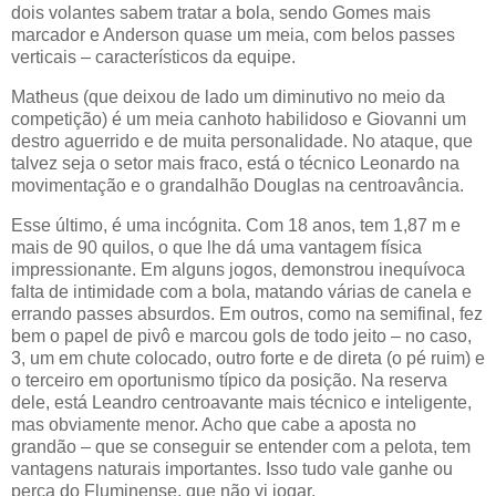
dois volantes sabem tratar a bola, sendo Gomes mais
marcador e Anderson quase um meia, com belos passes
verticais – característicos da equipe.
Matheus (que deixou de lado um diminutivo no meio da
competição) é um meia canhoto habilidoso e Giovanni um
destro aguerrido e de muita personalidade. No ataque, que
talvez seja o setor mais fraco, está o técnico Leonardo na
movimentação e o grandalhão Douglas na centroavância.
Esse último, é uma incógnita. Com 18 anos, tem 1,87 m e
mais de 90 quilos, o que lhe dá uma vantagem física
impressionante. Em alguns jogos, demonstrou inequívoca
falta de intimidade com a bola, matando várias de canela e
errando passes absurdos. Em outros, como na semifinal, fez
bem o papel de pivô e marcou gols de todo jeito – no caso,
3, um em chute colocado, outro forte e de direta (o pé ruim) e
o terceiro em oportunismo típico da posição. Na reserva
dele, está Leandro centroavante mais técnico e inteligente,
mas obviamente menor. Acho que cabe a aposta no
grandão – que se conseguir se entender com a pelota, tem
vantagens naturais importantes. Isso tudo vale ganhe ou
perca do Fluminense, que não vi jogar.