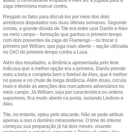
abafa, o centroavante empatou e Alex fez a jogada para a
zaga interiorana marcar contra.
Resgato os fatos para discuti-los por meio dos dois
amistosos disputados nas duas últimas semanas. Segundo
consta, a grande dúvida de Tite era entre usar Danilo e Alex
no meio campo – formação que ganhou o primeiro tempo
com dois presentes da zaga do Flamengo – ou trocar o
primeiro por William, que joga mais aberto – opção utilizada
no OxO do primeiro tempo contra a Lusa.
Além dos resultados, a dinâmica apresentada pelo time
indicava que a melhor opção era a primeira. Danilo prende
mais a bola e completa bem o futebol de Alex, que é melhor
no passe e no chute de longa distância. Além disso, circula
mais e divide as atenções dos marcadores adversários no
meio campo. Já William, seja por característica ou ordens
superiores, fica muito aberto na ponta, isolando Liedson e
Alex.
Tite, no entanto, optou pelo atacante. Não se pode atribuir
apenas a isso o domínio mirassolense. O time do interior
começou sua preparação já há dois meses, visando