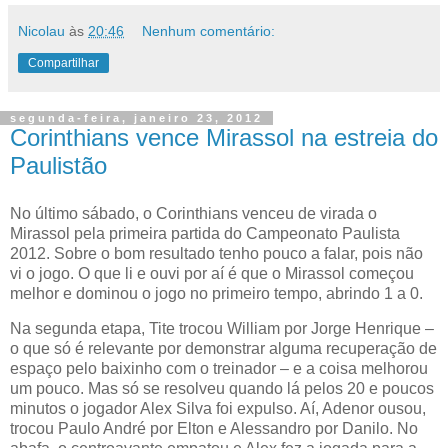
Nicolau
às
20:46
Nenhum comentário:
Compartilhar
segunda-feira, janeiro 23, 2012
Corinthians vence Mirassol na estreia do
Paulistão
No último sábado, o Corinthians venceu de virada o
Mirassol pela primeira partida do Campeonato Paulista
2012. Sobre o bom resultado tenho pouco a falar, pois não
vi o jogo. O que li e ouvi por aí é que o Mirassol começou
melhor e dominou o jogo no primeiro tempo, abrindo 1 a 0.
Na segunda etapa, Tite trocou William por Jorge Henrique –
o que só é relevante por demonstrar alguma recuperação de
espaço pelo baixinho com o treinador – e a coisa melhorou
um pouco. Mas só se resolveu quando lá pelos 20 e poucos
minutos o jogador Alex Silva foi expulso. Aí, Adenor ousou,
trocou Paulo André por Elton e Alessandro por Danilo. No