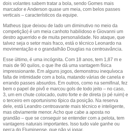
dois volantes sabem tratar a bola, sendo Gomes mais
marcador e Anderson quase um meia, com belos passes
verticais – característicos da equipe.
Matheus (que deixou de lado um diminutivo no meio da
competição) é um meia canhoto habilidoso e Giovanni um
destro aguerrido e de muita personalidade. No ataque, que
talvez seja o setor mais fraco, está o técnico Leonardo na
movimentação e o grandalhão Douglas na centroavância.
Esse último, é uma incógnita. Com 18 anos, tem 1,87 m e
mais de 90 quilos, o que lhe dá uma vantagem física
impressionante. Em alguns jogos, demonstrou inequívoca
falta de intimidade com a bola, matando várias de canela e
errando passes absurdos. Em outros, como na semifinal, fez
bem o papel de pivô e marcou gols de todo jeito – no caso,
3, um em chute colocado, outro forte e de direta (o pé ruim) e
o terceiro em oportunismo típico da posição. Na reserva
dele, está Leandro centroavante mais técnico e inteligente,
mas obviamente menor. Acho que cabe a aposta no
grandão – que se conseguir se entender com a pelota, tem
vantagens naturais importantes. Isso tudo vale ganhe ou
perca do Fluminense, que não vi jogar.