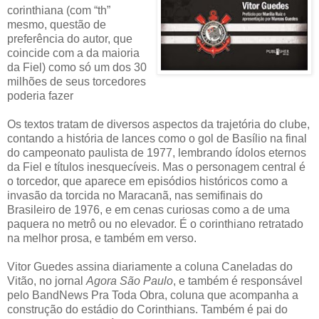
corinthiana (com “th”
mesmo, questão de
preferência do autor, que
coincide com a da maioria
da Fiel) como só um dos 30
milhões de seus torcedores
poderia fazer
Os textos tratam de diversos aspectos da trajetória do clube,
contando a história de lances como o gol de Basílio na final
do campeonato paulista de 1977, lembrando ídolos eternos
da Fiel e títulos inesquecíveis. Mas o personagem central é
o torcedor, que aparece em episódios históricos como a
invasão da torcida no Maracanã, nas semifinais do
Brasileiro de 1976, e em cenas curiosas como a de uma
paquera no metrô ou no elevador. É o corinthiano retratado
na melhor prosa, e também em verso.
Vitor Guedes assina diariamente a coluna Caneladas do
Vitão, no jornal
Agora São Paulo
, e também é responsável
pelo BandNews Pra Toda Obra, coluna que acompanha a
construção do estádio do Corinthians. Também é pai do