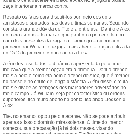
abafa, o centroavante empatou e Alex fez a jogada para a
zaga interiorana marcar contra.
Resgato os fatos para discuti-los por meio dos dois
amistosos disputados nas duas últimas semanas. Segundo
consta, a grande dúvida de Tite era entre usar Danilo e Alex
no meio campo – formação que ganhou o primeiro tempo
com dois presentes da zaga do Flamengo – ou trocar o
primeiro por William, que joga mais aberto – opção utilizada
no OxO do primeiro tempo contra a Lusa.
Além dos resultados, a dinâmica apresentada pelo time
indicava que a melhor opção era a primeira. Danilo prende
mais a bola e completa bem o futebol de Alex, que é melhor
no passe e no chute de longa distância. Além disso, circula
mais e divide as atenções dos marcadores adversários no
meio campo. Já William, seja por característica ou ordens
superiores, fica muito aberto na ponta, isolando Liedson e
Alex.
Tite, no entanto, optou pelo atacante. Não se pode atribuir
apenas a isso o domínio mirassolense. O time do interior
começou sua preparação já há dois meses, visando