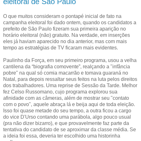
eleitoral de São Paulo
O que muitos consideram o pontapé inicial de fato na
campanha eleitoral foi dado ontem, quando os candidatos a
prefeito de São Paulo fizeram sua primeira aparição no
horário eleitoral (não) gratuito. Na verdade, em inserções
eles já haviam aparecido no dia anterior, mas com mais
tempo as estratégias de TV ficaram mais evidentes.
Paulinho da Força, em seu primeiro programa, usou a velha
cantilena da “biografia comovente”, realçando a "infância
pobre" na qual só comia macarrão e tomava guaraná no
Natal, para depois ressaltar seus feitos na luta pelos direitos
dos trabalhadores. Uma reprise de Sessão da Tarde. Melhor
fez Celso Russomano, cujo programa explorou sua
afinidade com as câmeras, além de mostrar seu "contato
com o povo", aquele abraça lá e beija aqui de toda eleição.
Isso foi quase metade do seu tempo, a outra ficou a cargo
do vice D'Urso contando uma parábola, algo pouco usual
(pra não dizer bizarro), e que provavelmente faz parte da
tentativa do candidato de se aproximar da classe média. Se
a ideia foi essa, deveria ter escolhido uma historinha