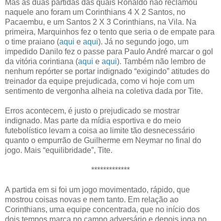
Mas as duas partidas das quais Ronaldo não reclamou
naquele ano foram um Corinthians 4 X 2 Santos, no
Pacaembu, e um Santos 2 X 3 Corinthians, na Vila. Na
primeira, Marquinhos fez o tento que seria o de empate para
o time praiano (
aqui
e
aqui
). Já no segundo jogo, um
impedido Danilo fez o passe para Paulo André marcar o gol
da vitória corintiana (
aqui
e
aqui
). Também não lembro de
nenhum repórter se portar indignado “exigindo” atitudes do
treinador da equipe prejudicada, como vi hoje com um
sentimento de vergonha alheia na coletiva dada por Tite.
Erros acontecem, é justo o prejudicado se mostrar
indignado. Mas parte da mídia esportiva e do meio
futebolístico levam a coisa ao limite tão desnecessário
quanto o empurrão de Guilherme em Neymar no final do
jogo. Mais “equilibridade”, Tite.
*************
A partida em si foi um jogo movimentado, rápido, que
mostrou coisas novas e nem tanto. Em relação ao
Corinthians, uma equipe concentrada, que no início dos
dois tempos marca no campo adversário e depois joga no