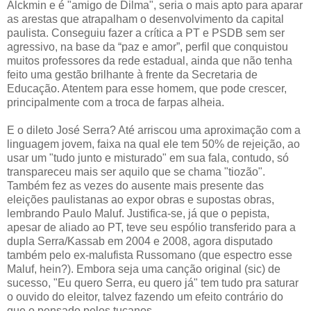
Alckmin e é "amigo de Dilma", seria o mais apto para aparar
as arestas que atrapalham o desenvolvimento da capital
paulista. Conseguiu fazer a crítica a PT e PSDB sem ser
agressivo, na base da “paz e amor”, perfil que conquistou
muitos professores da rede estadual, ainda que não tenha
feito uma gestão brilhante à frente da Secretaria de
Educação. Atentem para esse homem, que pode crescer,
principalmente com a troca de farpas alheia.
E o dileto José Serra? Até arriscou uma aproximação com a
linguagem jovem, faixa na qual ele tem 50% de rejeição, ao
usar um "tudo junto e misturado" em sua fala, contudo, só
transpareceu mais ser aquilo que se chama "tiozão".
Também fez as vezes do ausente mais presente das
eleições paulistanas ao expor obras e supostas obras,
lembrando Paulo Maluf. Justifica-se, já que o pepista,
apesar de aliado ao PT, teve seu espólio transferido para a
dupla Serra/Kassab em 2004 e 2008, agora disputado
também pelo ex-malufista Russomano (que espectro esse
Maluf, hein?). Embora seja uma canção original (sic) de
sucesso, "Eu quero Serra, eu quero já" tem tudo pra saturar
o ouvido do eleitor, talvez fazendo um efeito contrário do
que o pensado pelos tucanos.