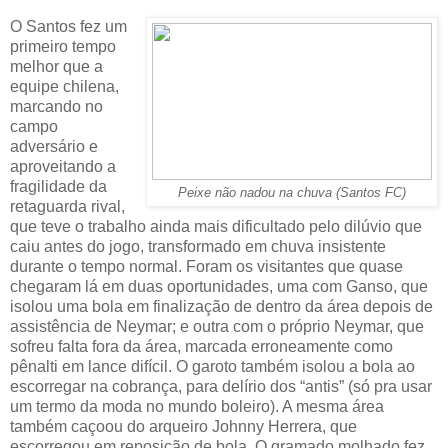
O Santos fez um
primeiro tempo
melhor que a
equipe chilena,
marcando no
campo
adversário e
aproveitando a
fragilidade da
Peixe não nadou na chuva (Santos FC)
retaguarda rival,
que teve o trabalho ainda mais dificultado pelo dilúvio que
caiu antes do jogo, transformado em chuva insistente
durante o tempo normal. Foram os visitantes que quase
chegaram lá em duas oportunidades, uma com Ganso, que
isolou uma bola em finalização de dentro da área depois de
assistência de Neymar; e outra com o próprio Neymar, que
sofreu falta fora da área, marcada erroneamente como
pênalti em lance difícil. O garoto também isolou a bola ao
escorregar na cobrança, para delírio dos “antis” (só pra usar
um termo da moda no mundo boleiro). A mesma área
também caçoou do arqueiro Johnny Herrera, que
escorregou em reposição de bola. O gramado molhado fez