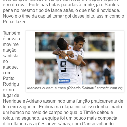
erro do rival. Forte nas bolas paradas à frente, já o Santos
pena no mesmo tipo de lance atrás, o que não é novidade.
Novo é o time da capital tomar gol desse jeito, assim como o
Peixe fazer.
Também
é nova a
movime
ntação
santista
no
ataque,
com
Patito
Rodrigu
Meninos curtem a casa (Ricardo Saibun/Santosfc.com.br)
ez no
lugar de
Henrique e Adriano assumindo uma função praticamente de
terceiro zagueiro. Embora na etapa inicial isso tenha criado
um buraco no meio de campo no qual o Timão deitou e
rolou, no segundo, a equipe foi um pouco mais compacta,
dificultando as ações adversárias, com Ganso voltando