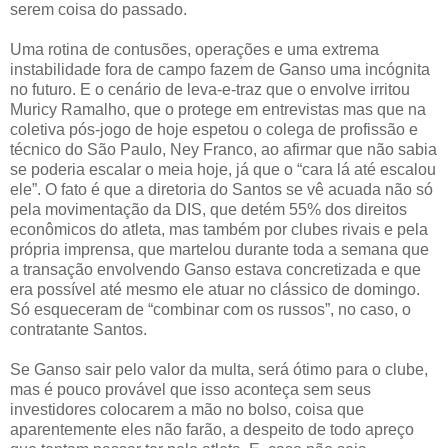
serem coisa do passado.
Uma rotina de contusões, operações e uma extrema
instabilidade fora de campo fazem de Ganso uma incógnita
no futuro. E o cenário de leva-e-traz que o envolve irritou
Muricy Ramalho, que o protege em entrevistas mas que na
coletiva pós-jogo de hoje espetou o colega de profissão e
técnico do São Paulo, Ney Franco, ao afirmar que não sabia
se poderia escalar o meia hoje, já que o “cara lá até escalou
ele”. O fato é que a diretoria do Santos se vê acuada não só
pela movimentação da DIS, que detém 55% dos direitos
econômicos do atleta, mas também por clubes rivais e pela
própria imprensa, que martelou durante toda a semana que
a transação envolvendo Ganso estava concretizada e que
era possível até mesmo ele atuar no clássico de domingo.
Só esqueceram de “combinar com os russos”, no caso, o
contratante Santos.
Se Ganso sair pelo valor da multa, será ótimo para o clube,
mas é pouco provável que isso aconteça sem seus
investidores colocarem a mão no bolso, coisa que
aparentemente eles não farão, a despeito de todo apreço