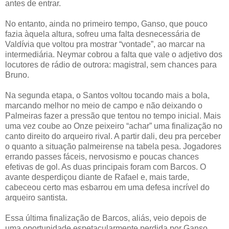
antes de entrar.
No entanto, ainda no primeiro tempo, Ganso, que pouco
fazia àquela altura, sofreu uma falta desnecessária de
Valdívia que voltou pra mostrar “vontade”, ao marcar na
intermediária. Neymar cobrou a falta que vale o adjetivo dos
locutores de rádio de outrora: magistral, sem chances para
Bruno.
Na segunda etapa, o Santos voltou tocando mais a bola,
marcando melhor no meio de campo e não deixando o
Palmeiras fazer a pressão que tentou no tempo inicial. Mais
uma vez coube ao Onze peixeiro “achar” uma finalização no
canto direito do arqueiro rival. A partir dali, deu pra perceber
o quanto a situação palmeirense na tabela pesa. Jogadores
errando passes fáceis, nervosismo e poucas chances
efetivas de gol. As duas principais foram com Barcos. O
avante desperdiçou diante de Rafael e, mais tarde,
cabeceou certo mas esbarrou em uma defesa incrível do
arqueiro santista.
Essa última finalização de Barcos, aliás, veio depois de
uma oportunidade espetacularmente perdida por Ganso