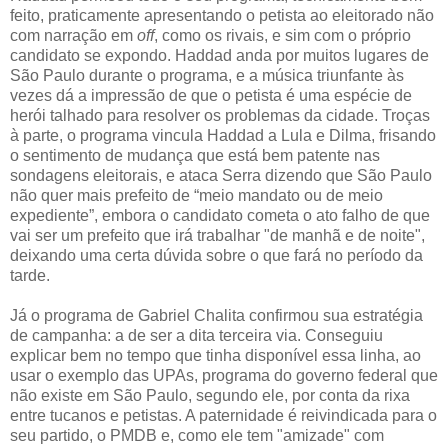
feito, praticamente apresentando o petista ao eleitorado não
com narração em
off
, como os rivais, e sim com o próprio
candidato se expondo. Haddad anda por muitos lugares de
São Paulo durante o programa, e a música triunfante às
vezes dá a impressão de que o petista é uma espécie de
herói talhado para resolver os problemas da cidade. Troças
à parte, o programa vincula Haddad a Lula e Dilma, frisando
o sentimento de mudança que está bem patente nas
sondagens eleitorais, e ataca Serra dizendo que São Paulo
não quer mais prefeito de “meio mandato ou de meio
expediente”, embora o candidato cometa o ato falho de que
vai ser um prefeito que irá trabalhar "de manhã e de noite",
deixando uma certa dúvida sobre o que fará no período da
tarde.
Já o programa de Gabriel Chalita confirmou sua estratégia
de campanha: a de ser a dita terceira via. Conseguiu
explicar bem no tempo que tinha disponível essa linha, ao
usar o exemplo das UPAs, programa do governo federal que
não existe em São Paulo, segundo ele, por conta da rixa
entre tucanos e petistas. A paternidade é reivindicada para o
seu partido, o PMDB e, como ele tem "amizade" com