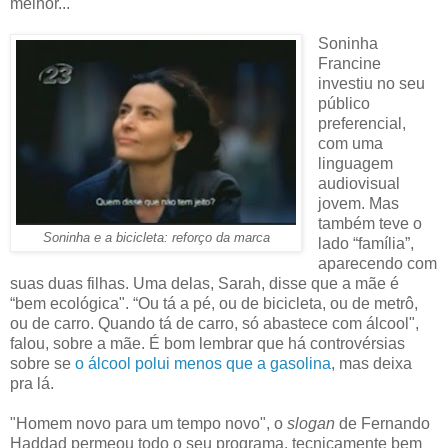
melhor...
Soninha
Francine
investiu no seu
público
preferencial,
com uma
linguagem
audiovisual
jovem. Mas
também teve o
Soninha e a bicicleta: reforço da marca
lado “família”,
aparecendo com
suas duas filhas. Uma delas, Sarah, disse que a mãe é
“bem ecológica". “Ou tá a pé, ou de bicicleta, ou de metrô,
ou de carro. Quando tá de carro, só abastece com álcool",
falou, sobre a mãe. É bom lembrar que há controvérsias
sobre se
o álcool polui menos que a gasolina
, mas deixa
pra lá.
"Homem novo para um tempo novo", o
slogan
de Fernando
Haddad permeou todo o seu programa, tecnicamente bem