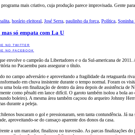
um programa mais criativo, cuja produção parece improvisada. Gente par
halita
,
horário eleitoral
,
José Serra
,
paulinho da força
,
Política
,
Soninha 
a, mas só empata com La U
HE NO TWITTER
HE NO FACEBOOK
 que envolve o campeão da Libertadores e o da Sul-americana de 2011. A
itória no Pacaembu para assegurar o título.
 no campo adversário e aproveitando a fragilidade da retaguarda rival
transformado em chuva insistente durante o tempo normal. Foram os visit
uma bola em finalização de dentro da área depois de assistência de N
mente como pênalti em lance difícil. O garoto também isolou a bola ao 
o mundo boleiro). A mesma área também caçoou do arqueiro Johnny Herr
as durante a peleja.
chilenos buscaram o gol e pressionaram, sem tanta contundência. Já na
tade, aproveitando-se do cansaço aparente dos donos da casa.
ente a um marcador, finalizou no travessão. As parcas finalizações do 