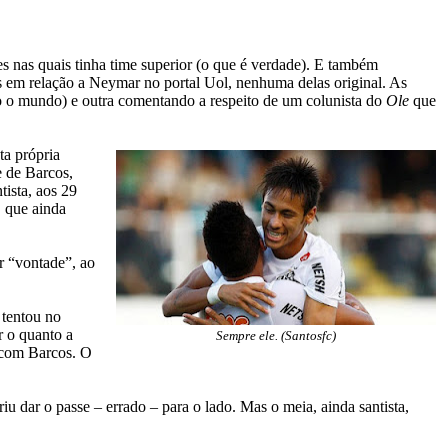
s nas quais tinha time superior (o que é verdade). E também
as em relação a Neymar no portal Uol, nenhuma delas original. As
do o mundo) e outra comentando a respeito de um colunista do
Ole
que
ta própria
e de Barcos,
ista, aos 29
, que ainda
r “vontade”, ao
 tentou no
r o quanto a
Sempre ele. (Santosfc)
m com Barcos. O
iu dar o passe – errado – para o lado. Mas o meia, ainda santista,