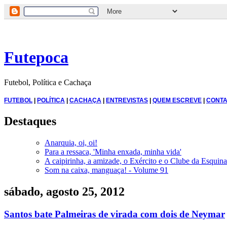
Futepoca
Futebol, Política e Cachaça
FUTEBOL
|
POLÍTICA
|
CACHAÇA
|
ENTREVISTAS
|
QUEM ESCREVE
|
CONTA
Destaques
Anarquia, oi, oi!
Para a ressaca, 'Minha enxada, minha vida'
A caipirinha, a amizade, o Exército e o Clube da Esquina
Som na caixa, manguaça! - Volume 91
sábado, agosto 25, 2012
Santos bate Palmeiras de virada com dois de Neymar