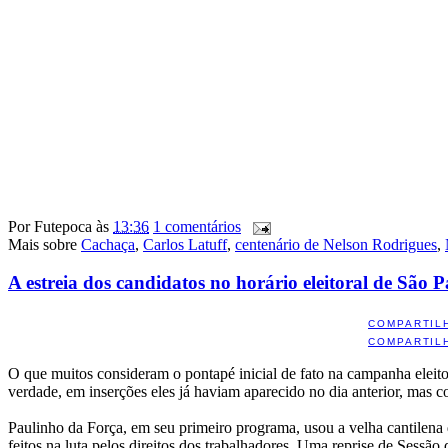
Por
Futepoca
às
13:36
1 comentários
Mais sobre
Cachaça
,
Carlos Latuff
,
centenário de Nelson Rodrigues
,
A estreia dos candidatos no horário eleitoral de São 
COMPARTIL
COMPARTIL
O que muitos consideram o pontapé inicial de fato na campanha eleitor
verdade, em inserções eles já haviam aparecido no dia anterior, mas 
Paulinho da Força, em seu primeiro programa, usou a velha cantilena 
feitos na luta pelos direitos dos trabalhadores. Uma reprise de Ses