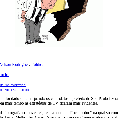
Nelson Rodrigues
,
Política
Paulo
HE NO TWITTER
HE NO FACEBOOK
al foi dado ontem, quando os candidatos a prefeito de São Paulo fizeram
com mais tempo as estratégias de TV ficaram mais evidentes.
da “biografia comovente”, realçando a "infância pobre" na qual só com
são da Tarde. Melhor fez Celso Russomano, cujo programa explorou sua a