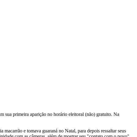
 sua primeira aparição no horário eleitoral (não) gratuito. Na
ia macarrão e tomava guaraná no Natal, para depois ressaltar seus
finidade com as câmeras, além de mostrar seu "contato com o povo",