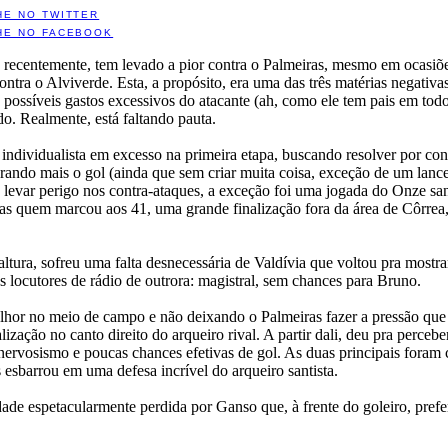
HE NO TWITTER
HE NO FACEBOOK
, recentemente, tem levado a pior contra o Palmeiras, mesmo em ocasiõe
ontra o Alviverde. Esta, a propósito, era uma das três matérias negativ
 possíveis gastos excessivos do atacante (ah, como ele tem pais em to
do. Realmente, está faltando pauta.
i individualista em excesso na primeira etapa, buscando resolver por con
ndo mais o gol (ainda que sem criar muita coisa, exceção de um lanc
levar perigo nos contra-ataques, a exceção foi uma jogada do Onze sant
ras quem marcou aos 41, uma grande finalização fora da área de Côrrea
ltura, sofreu uma falta desnecessária de Valdívia que voltou pra mostra
s locutores de rádio de outrora: magistral, sem chances para Bruno.
lhor no meio de campo e não deixando o Palmeiras fazer a pressão que
ação no canto direito do arqueiro rival. A partir dali, deu pra percebe
, nervosismo e poucas chances efetivas de gol. As duas principais fora
 esbarrou em uma defesa incrível do arqueiro santista.
ade espetacularmente perdida por Ganso que, à frente do goleiro, prefer