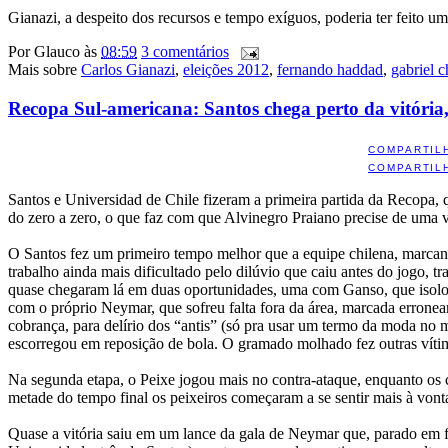
Gianazi, a despeito dos recursos e tempo exíguos, poderia ter feito 
Por
Glauco
às
08:59
3 comentários
Mais sobre
Carlos Gianazi
,
eleições 2012
,
fernando haddad
,
gabriel c
Recopa Sul-americana: Santos chega perto da vitóri
COMPARTIL
COMPARTIL
Santos e Universidad de Chile fizeram a primeira partida da Recopa,
do zero a zero, o que faz com que Alvinegro Praiano precise de uma v
O Santos fez um primeiro tempo melhor que a equipe chilena, marcando
trabalho ainda mais dificultado pelo dilúvio que caiu antes do jogo, 
quase chegaram lá em duas oportunidades, uma com Ganso, que isolou 
com o próprio Neymar, que sofreu falta fora da área, marcada erronea
cobrança, para delírio dos “antis” (só pra usar um termo da moda n
escorregou em reposição de bola. O gramado molhado fez outras vítim
Na segunda etapa, o Peixe jogou mais no contra-ataque, enquanto os 
metade do tempo final os peixeiros começaram a se sentir mais à von
Quase a vitória saiu em um lance da gala de Neymar que, parado em fr