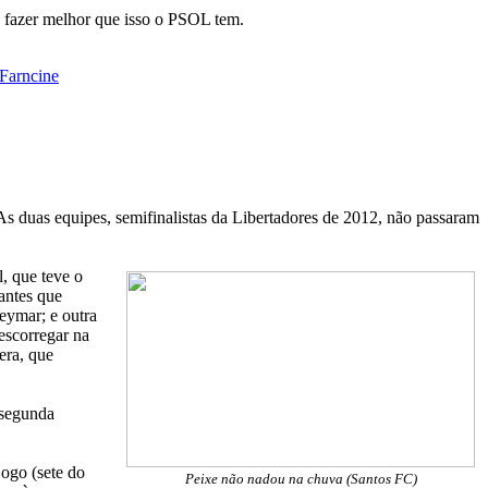
a fazer melhor que isso o PSOL tem.
Farncine
s duas equipes, semifinalistas da Libertadores de 2012, não passaram
, que teve o
antes que
eymar; e outra
escorregar na
era, que
 segunda
jogo (sete do
Peixe não nadou na chuva (Santos FC)