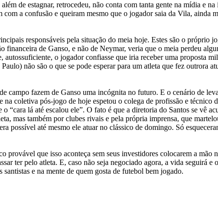
lém de estagnar, retrocedeu, não conta com tanta gente na mídia e na 
 com a confusão e queiram mesmo que o jogador saia da Vila, ainda ma
ncipais responsáveis pela situação do meia hoje. Estes são o próprio jo
o financeira de Ganso, e não de Neymar, veria que o meia perdeu algu
e, autossuficiente, o jogador confiasse que iria receber uma proposta mil
ão Paulo) não são o que se pode esperar para um atleta que fez outrora a
 de campo fazem de Ganso uma incógnita no futuro. E o cenário de leva
 na coletiva pós-jogo de hoje espetou o colega de profissão e técnico
 o “cara lá até escalou ele”. O fato é que a diretoria do Santos se vê a
a, mas também por clubes rivais e pela própria imprensa, que martelo
era possível até mesmo ele atuar no clássico de domingo. Só esquecer
uco provável que isso aconteça sem seus investidores colocarem a mão n
sar ter pelo atleta. E, caso não seja negociado agora, a vida seguirá e o
os santistas e na mente de quem gosta de futebol bem jogado.