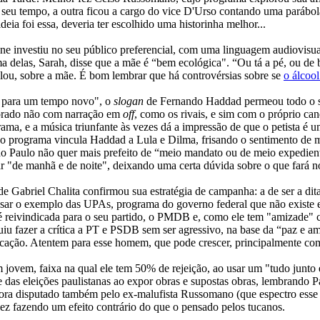
do seu tempo, a outra ficou a cargo do vice D'Urso contando uma parábol
deia foi essa, deveria ter escolhido uma historinha melhor...
ne investiu no seu público preferencial, com uma linguagem audiovisu
a delas, Sarah, disse que a mãe é “bem ecológica". “Ou tá a pé, ou de b
alou, sobre a mãe. É bom lembrar que há controvérsias sobre se
o álcoo
para um tempo novo", o
slogan
de Fernando Haddad permeou todo o se
itorado não com narração em
off
, como os rivais, e sim com o próprio c
ama, e a música triunfante às vezes dá a impressão de que o petista é u
, o programa vincula Haddad a Lula e Dilma, frisando o sentimento de m
o Paulo não quer mais prefeito de “meio mandato ou de meio expediente
ar "de manhã e de noite", deixando uma certa dúvida sobre o que fará n
e Gabriel Chalita confirmou sua estratégia de campanha: a de ser a dit
usar o exemplo das UPAs, programa do governo federal que não existe em
é reivindicada para o seu partido, o PMDB e, como ele tem "amizade" c
iu fazer a crítica a PT e PSDB sem ser agressivo, na base da “paz e amo
ucação. Atentem para esse homem, que pode crescer, principalmente com 
jovem, faixa na qual ele tem 50% de rejeição, ao usar um "tudo junto e
as eleições paulistanas ao expor obras e supostas obras, lembrando Paul
gora disputado também pelo ex-malufista Russomano (que espectro esse 
lvez fazendo um efeito contrário do que o pensado pelos tucanos.