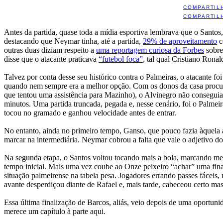
COMPARTIL
COMPARTIL
Antes da partida, quase toda a mídia esportiva lembrava que o Santos
destacando que Neymar tinha, até a partida,
29% de aproveitamento
c
outras duas diziam respeito a
uma reportagem curiosa da Forbes
sobre
disse que o atacante praticava
“futebol foca”
, tal qual Cristiano Ronal
Talvez por conta desse seu histórico contra o Palmeiras, o atacante fo
quando nem sempre era a melhor opção. Com os donos da casa procura
que tentou uma assistência para Mazinho), o Alvinegro não conseguia 
minutos. Uma partida truncada, pegada e, nesse cenário, foi o Palmei
tocou no gramado e ganhou velocidade antes de entrar.
No entanto, ainda no primeiro tempo, Ganso, que pouco fazia àquela a
marcar na intermediária. Neymar cobrou a falta que vale o adjetivo do
Na segunda etapa, o Santos voltou tocando mais a bola, marcando me
tempo inicial. Mais uma vez coube ao Onze peixeiro “achar” uma finaliz
situação palmeirense na tabela pesa. Jogadores errando passes fáceis
avante desperdiçou diante de Rafael e, mais tarde, cabeceou certo mas
Essa última finalização de Barcos, aliás, veio depois de uma oportunid
merece um capítulo à parte aqui.