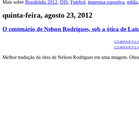
Mais sobre
Brasileirão 2012
,
DIS
,
Futebol
,
imprensa esportiva
,
mídia
quinta-feira, agosto 23, 2012
O centenário de Nelson Rodrigues, sob a ótica de Latu
COMPARTIL
COMPARTIL
Melhor tradução da obra de Nelson Rodrigues em uma imagem. Obr