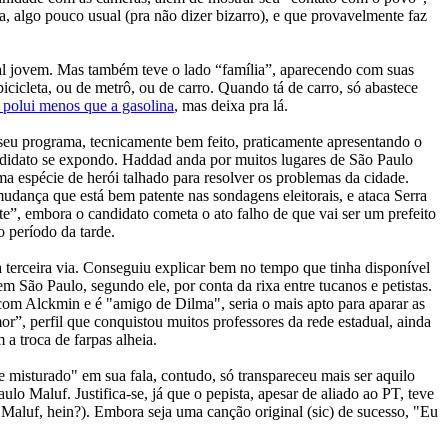
a, algo pouco usual (pra não dizer bizarro), e que provavelmente faz
al jovem. Mas também teve o lado “família”, aparecendo com suas
icicleta, ou de metrô, ou de carro. Quando tá de carro, só abastece
l polui menos que a gasolina
, mas deixa pra lá.
u programa, tecnicamente bem feito, praticamente apresentando o
andidato se expondo. Haddad anda por muitos lugares de São Paulo
ma espécie de herói talhado para resolver os problemas da cidade.
udança que está bem patente nas sondagens eleitorais, e ataca Serra
”, embora o candidato cometa o ato falho de que vai ser um prefeito
o período da tarde.
a terceira via. Conseguiu explicar bem no tempo que tinha disponível
 São Paulo, segundo ele, por conta da rixa entre tucanos e petistas.
om Alckmin e é "amigo de Dilma", seria o mais apto para aparar as
r”, perfil que conquistou muitos professores da rede estadual, ainda
a troca de farpas alheia.
 misturado" em sua fala, contudo, só transpareceu mais ser aquilo
o Maluf. Justifica-se, já que o pepista, apesar de aliado ao PT, teve
Maluf, hein?). Embora seja uma canção original (sic) de sucesso, "Eu