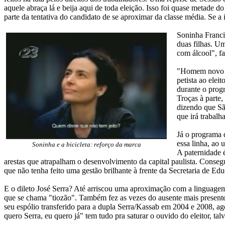
aquele abraça lá e beija aqui de toda eleição. Isso foi quase metade 
parte da tentativa do candidato de se aproximar da classe média. Se a i
Soninha Franci
duas filhas. Um
com álcool", f
"Homem novo 
petista ao ele
durante o progr
Troças à parte
dizendo que Sã
que irá trabalh
Já o programa d
essa linha, ao 
Soninha e a bicicleta: reforço da marca
A paternidade 
arestas que atrapalham o desenvolvimento da capital paulista. Consegu
que não tenha feito uma gestão brilhante à frente da Secretaria de Ed
E o dileto José Serra? Até arriscou uma aproximação com a linguagem 
que se chama "tiozão". Também fez as vezes do ausente mais presente d
seu espólio transferido para a dupla Serra/Kassab em 2004 e 2008, a
quero Serra, eu quero já" tem tudo pra saturar o ouvido do eleitor, ta