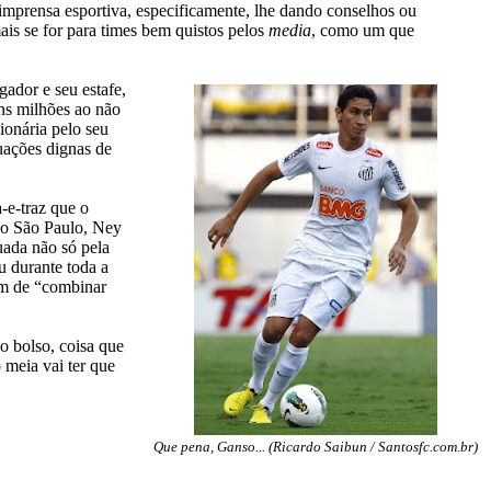
imprensa esportiva, especificamente, lhe dando conselhos ou
is se for para times bem quistos pelos
media
, como um que
gador e seu estafe,
ns milhões ao não
ionária pelo seu
tuações dignas de
-e-traz que o
 do São Paulo, Ney
cuada não só pela
u durante toda a
am de “combinar
o bolso, coisa que
 meia vai ter que
Que pena, Ganso... (Ricardo Saibun / Santosfc.com.br)