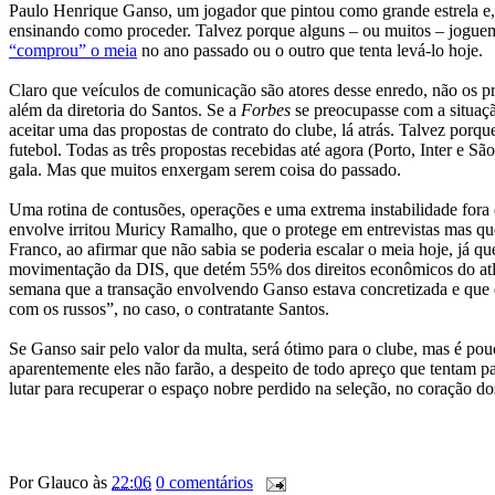
Paulo Henrique Ganso, um jogador que pintou como grande estrela e, a
ensinando como proceder. Talvez porque alguns – ou muitos – joguem
“comprou” o meia
no ano passado ou o outro que tenta levá-lo hoje.
Claro que veículos de comunicação são atores desse enredo, não os pri
além da diretoria do Santos. Se a
Forbes
se preocupasse com a situaçã
aceitar uma das propostas de contrato do clube, lá atrás. Talvez porqu
futebol. Todas as três propostas recebidas até agora (Porto, Inter e S
gala. Mas que muitos enxergam serem coisa do passado.
Uma rotina de contusões, operações e uma extrema instabilidade fora
envolve irritou Muricy Ramalho, que o protege em entrevistas mas que
Franco, ao afirmar que não sabia se poderia escalar o meia hoje, já que
movimentação da DIS, que detém 55% dos direitos econômicos do atlet
semana que a transação envolvendo Ganso estava concretizada e que 
com os russos”, no caso, o contratante Santos.
Se Ganso sair pelo valor da multa, será ótimo para o clube, mas é po
aparentemente eles não farão, a despeito de todo apreço que tentam pas
lutar para recuperar o espaço nobre perdido na seleção, no coração d
Por
Glauco
às
22:06
0 comentários