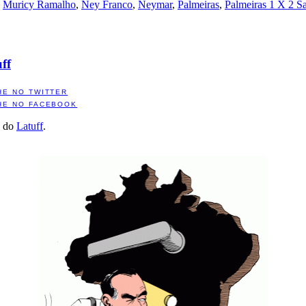
,
Muricy Ramalho
,
Ney Franco
,
Neymar
,
Palmeiras
,
Palmeiras 1 X 2 S
ff
HE NO TWITTER
HE NO FACEBOOK
a do
Latuff
.