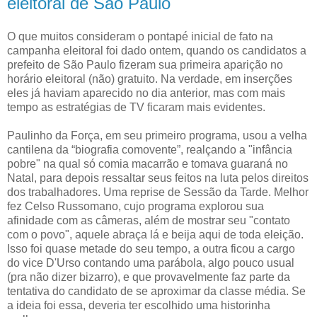
eleitoral de São Paulo
O que muitos consideram o pontapé inicial de fato na
campanha eleitoral foi dado ontem, quando os candidatos a
prefeito de São Paulo fizeram sua primeira aparição no
horário eleitoral (não) gratuito. Na verdade, em inserções
eles já haviam aparecido no dia anterior, mas com mais
tempo as estratégias de TV ficaram mais evidentes.
Paulinho da Força, em seu primeiro programa, usou a velha
cantilena da “biografia comovente”, realçando a "infância
pobre" na qual só comia macarrão e tomava guaraná no
Natal, para depois ressaltar seus feitos na luta pelos direitos
dos trabalhadores. Uma reprise de Sessão da Tarde. Melhor
fez Celso Russomano, cujo programa explorou sua
afinidade com as câmeras, além de mostrar seu "contato
com o povo", aquele abraça lá e beija aqui de toda eleição.
Isso foi quase metade do seu tempo, a outra ficou a cargo
do vice D'Urso contando uma parábola, algo pouco usual
(pra não dizer bizarro), e que provavelmente faz parte da
tentativa do candidato de se aproximar da classe média. Se
a ideia foi essa, deveria ter escolhido uma historinha