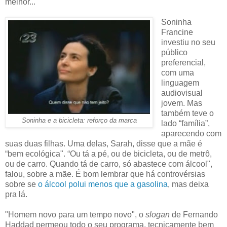
melhor...
Soninha
Francine
investiu no seu
público
preferencial,
com uma
linguagem
audiovisual
jovem. Mas
também teve o
Soninha e a bicicleta: reforço da marca
lado “família”,
aparecendo com
suas duas filhas. Uma delas, Sarah, disse que a mãe é
“bem ecológica". “Ou tá a pé, ou de bicicleta, ou de metrô,
ou de carro. Quando tá de carro, só abastece com álcool",
falou, sobre a mãe. É bom lembrar que há controvérsias
sobre se
o álcool polui menos que a gasolina
, mas deixa
pra lá.
"Homem novo para um tempo novo", o
slogan
de Fernando
Haddad permeou todo o seu programa, tecnicamente bem