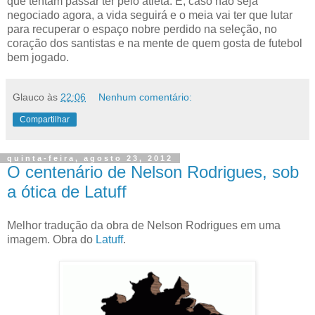
que tentam passar ter pelo atleta. E, caso não seja
negociado agora, a vida seguirá e o meia vai ter que lutar
para recuperar o espaço nobre perdido na seleção, no
coração dos santistas e na mente de quem gosta de futebol
bem jogado.
Glauco
às
22:06
Nenhum comentário:
Compartilhar
quinta-feira, agosto 23, 2012
O centenário de Nelson Rodrigues, sob
a ótica de Latuff
Melhor tradução da obra de Nelson Rodrigues em uma
imagem. Obra do
Latuff
.