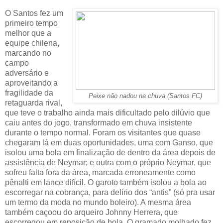
O Santos fez um
primeiro tempo
melhor que a
equipe chilena,
marcando no
campo
adversário e
aproveitando a
fragilidade da
Peixe não nadou na chuva (Santos FC)
retaguarda rival,
que teve o trabalho ainda mais dificultado pelo dilúvio que
caiu antes do jogo, transformado em chuva insistente
durante o tempo normal. Foram os visitantes que quase
chegaram lá em duas oportunidades, uma com Ganso, que
isolou uma bola em finalização de dentro da área depois de
assistência de Neymar; e outra com o próprio Neymar, que
sofreu falta fora da área, marcada erroneamente como
pênalti em lance difícil. O garoto também isolou a bola ao
escorregar na cobrança, para delírio dos “antis” (só pra usar
um termo da moda no mundo boleiro). A mesma área
também caçoou do arqueiro Johnny Herrera, que
escorregou em reposição de bola. O gramado molhado fez