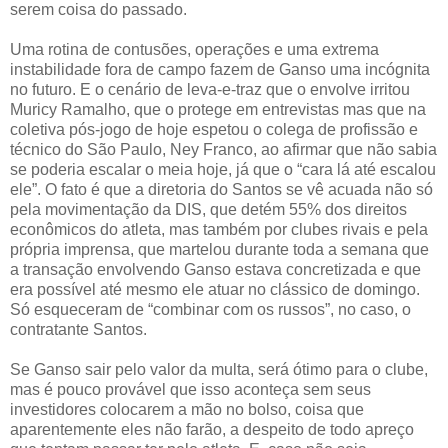
serem coisa do passado.
Uma rotina de contusões, operações e uma extrema
instabilidade fora de campo fazem de Ganso uma incógnita
no futuro. E o cenário de leva-e-traz que o envolve irritou
Muricy Ramalho, que o protege em entrevistas mas que na
coletiva pós-jogo de hoje espetou o colega de profissão e
técnico do São Paulo, Ney Franco, ao afirmar que não sabia
se poderia escalar o meia hoje, já que o “cara lá até escalou
ele”. O fato é que a diretoria do Santos se vê acuada não só
pela movimentação da DIS, que detém 55% dos direitos
econômicos do atleta, mas também por clubes rivais e pela
própria imprensa, que martelou durante toda a semana que
a transação envolvendo Ganso estava concretizada e que
era possível até mesmo ele atuar no clássico de domingo.
Só esqueceram de “combinar com os russos”, no caso, o
contratante Santos.
Se Ganso sair pelo valor da multa, será ótimo para o clube,
mas é pouco provável que isso aconteça sem seus
investidores colocarem a mão no bolso, coisa que
aparentemente eles não farão, a despeito de todo apreço