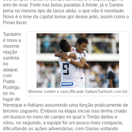
erro do rival. Forte nas bolas paradas à frente, já o Santos
pena no mesmo tipo de lance atrás, o que não é novidade.
Novo é o time da capital tomar gol desse jeito, assim como o
Peixe fazer.
Também
é nova a
movime
ntação
santista
no
ataque,
com
Patito
Rodrigu
Meninos curtem a casa (Ricardo Saibun/Santosfc.com.br)
ez no
lugar de
Henrique e Adriano assumindo uma função praticamente de
terceiro zagueiro. Embora na etapa inicial isso tenha criado
um buraco no meio de campo no qual o Timão deitou e
rolou, no segundo, a equipe foi um pouco mais compacta,
dificultando as ações adversárias, com Ganso voltando