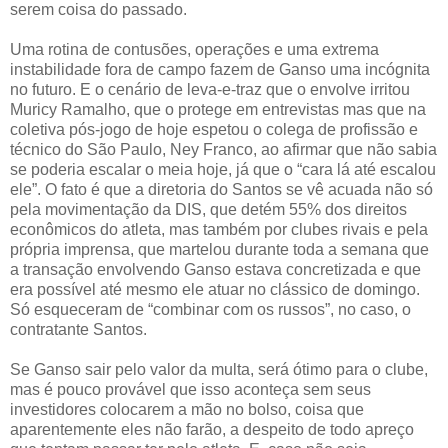
serem coisa do passado.
Uma rotina de contusões, operações e uma extrema
instabilidade fora de campo fazem de Ganso uma incógnita
no futuro. E o cenário de leva-e-traz que o envolve irritou
Muricy Ramalho, que o protege em entrevistas mas que na
coletiva pós-jogo de hoje espetou o colega de profissão e
técnico do São Paulo, Ney Franco, ao afirmar que não sabia
se poderia escalar o meia hoje, já que o “cara lá até escalou
ele”. O fato é que a diretoria do Santos se vê acuada não só
pela movimentação da DIS, que detém 55% dos direitos
econômicos do atleta, mas também por clubes rivais e pela
própria imprensa, que martelou durante toda a semana que
a transação envolvendo Ganso estava concretizada e que
era possível até mesmo ele atuar no clássico de domingo.
Só esqueceram de “combinar com os russos”, no caso, o
contratante Santos.
Se Ganso sair pelo valor da multa, será ótimo para o clube,
mas é pouco provável que isso aconteça sem seus
investidores colocarem a mão no bolso, coisa que
aparentemente eles não farão, a despeito de todo apreço