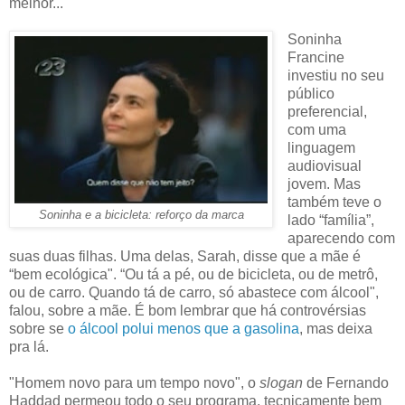
melhor...
Soninha
Francine
investiu no seu
público
preferencial,
com uma
linguagem
audiovisual
jovem. Mas
também teve o
Soninha e a bicicleta: reforço da marca
lado “família”,
aparecendo com
suas duas filhas. Uma delas, Sarah, disse que a mãe é
“bem ecológica". “Ou tá a pé, ou de bicicleta, ou de metrô,
ou de carro. Quando tá de carro, só abastece com álcool",
falou, sobre a mãe. É bom lembrar que há controvérsias
sobre se
o álcool polui menos que a gasolina
, mas deixa
pra lá.
"Homem novo para um tempo novo", o
slogan
de Fernando
Haddad permeou todo o seu programa, tecnicamente bem