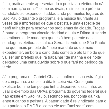
feito, praticamente apresentando o petista ao eleitorado não
com narração em
off
, como os rivais, e sim com o próprio
candidato se expondo. Haddad anda por muitos lugares de
São Paulo durante o programa, e a música triunfante às
vezes dá a impressão de que o petista é uma espécie de
herói talhado para resolver os problemas da cidade. Troças
à parte, o programa vincula Haddad a Lula e Dilma, frisando
o sentimento de mudança que está bem patente nas
sondagens eleitorais, e ataca Serra dizendo que São Paulo
não quer mais prefeito de “meio mandato ou de meio
expediente”, embora o candidato cometa o ato falho de que
vai ser um prefeito que irá trabalhar "de manhã e de noite",
deixando uma certa dúvida sobre o que fará no período da
tarde.
Já o programa de Gabriel Chalita confirmou sua estratégia
de campanha: a de ser a dita terceira via. Conseguiu
explicar bem no tempo que tinha disponível essa linha, ao
usar o exemplo das UPAs, programa do governo federal que
não existe em São Paulo, segundo ele, por conta da rixa
entre tucanos e petistas. A paternidade é reivindicada para o
seu partido, o PMDB e, como ele tem "amizade" com