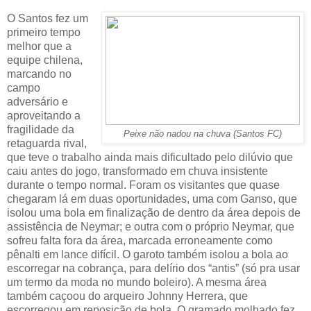
O Santos fez um
primeiro tempo
melhor que a
equipe chilena,
marcando no
campo
adversário e
aproveitando a
fragilidade da
Peixe não nadou na chuva (Santos FC)
retaguarda rival,
que teve o trabalho ainda mais dificultado pelo dilúvio que
caiu antes do jogo, transformado em chuva insistente
durante o tempo normal. Foram os visitantes que quase
chegaram lá em duas oportunidades, uma com Ganso, que
isolou uma bola em finalização de dentro da área depois de
assistência de Neymar; e outra com o próprio Neymar, que
sofreu falta fora da área, marcada erroneamente como
pênalti em lance difícil. O garoto também isolou a bola ao
escorregar na cobrança, para delírio dos “antis” (só pra usar
um termo da moda no mundo boleiro). A mesma área
também caçoou do arqueiro Johnny Herrera, que
escorregou em reposição de bola. O gramado molhado fez