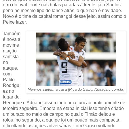
erro do rival. Forte nas bolas paradas à frente, já o Santos
pena no mesmo tipo de lance atrás, o que não é novidade.
Novo é o time da capital tomar gol desse jeito, assim como o
Peixe fazer.
Também
é nova a
movime
ntação
santista
no
ataque,
com
Patito
Rodrigu
Meninos curtem a casa (Ricardo Saibun/Santosfc.com.br)
ez no
lugar de
Henrique e Adriano assumindo uma função praticamente de
terceiro zagueiro. Embora na etapa inicial isso tenha criado
um buraco no meio de campo no qual o Timão deitou e
rolou, no segundo, a equipe foi um pouco mais compacta,
dificultando as ações adversárias, com Ganso voltando