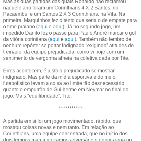
Mas as duas partidas das quais Ronaldo não reclamou
naquele ano foram um Corinthians 4 X 2 Santos, no
Pacaembu, e um Santos 2 X 3 Corinthians, na Vila. Na
primeira, Marquinhos fez o tento que seria o de empate para
o time praiano (
aqui
e
aqui
). Já no segundo jogo, um
impedido Danilo fez o passe para Paulo André marcar o gol
da vitória corintiana (
aqui
e
aqui
). Também não lembro de
nenhum repórter se portar indignado “exigindo” atitudes do
treinador da equipe prejudicada, como vi hoje com um
sentimento de vergonha alheia na coletiva dada por Tite.
Erros acontecem, é justo o prejudicado se mostrar
indignado. Mas parte da mídia esportiva e do meio
futebolístico levam a coisa ao limite tão desnecessário
quanto o empurrão de Guilherme em Neymar no final do
jogo. Mais “equilibridade”, Tite.
*************
A partida em si foi um jogo movimentado, rápido, que
mostrou coisas novas e nem tanto. Em relação ao
Corinthians, uma equipe concentrada, que no início dos
dois tempos marca no campo adversário e depois joga no