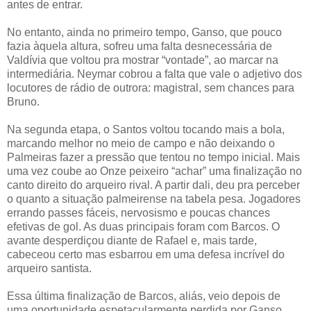
antes de entrar.
No entanto, ainda no primeiro tempo, Ganso, que pouco
fazia àquela altura, sofreu uma falta desnecessária de
Valdívia que voltou pra mostrar “vontade”, ao marcar na
intermediária. Neymar cobrou a falta que vale o adjetivo dos
locutores de rádio de outrora: magistral, sem chances para
Bruno.
Na segunda etapa, o Santos voltou tocando mais a bola,
marcando melhor no meio de campo e não deixando o
Palmeiras fazer a pressão que tentou no tempo inicial. Mais
uma vez coube ao Onze peixeiro “achar” uma finalização no
canto direito do arqueiro rival. A partir dali, deu pra perceber
o quanto a situação palmeirense na tabela pesa. Jogadores
errando passes fáceis, nervosismo e poucas chances
efetivas de gol. As duas principais foram com Barcos. O
avante desperdiçou diante de Rafael e, mais tarde,
cabeceou certo mas esbarrou em uma defesa incrível do
arqueiro santista.
Essa última finalização de Barcos, aliás, veio depois de
uma oportunidade espetacularmente perdida por Ganso