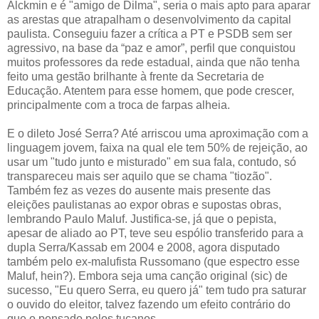
Alckmin e é "amigo de Dilma", seria o mais apto para aparar
as arestas que atrapalham o desenvolvimento da capital
paulista. Conseguiu fazer a crítica a PT e PSDB sem ser
agressivo, na base da “paz e amor”, perfil que conquistou
muitos professores da rede estadual, ainda que não tenha
feito uma gestão brilhante à frente da Secretaria de
Educação. Atentem para esse homem, que pode crescer,
principalmente com a troca de farpas alheia.
E o dileto José Serra? Até arriscou uma aproximação com a
linguagem jovem, faixa na qual ele tem 50% de rejeição, ao
usar um "tudo junto e misturado" em sua fala, contudo, só
transpareceu mais ser aquilo que se chama "tiozão".
Também fez as vezes do ausente mais presente das
eleições paulistanas ao expor obras e supostas obras,
lembrando Paulo Maluf. Justifica-se, já que o pepista,
apesar de aliado ao PT, teve seu espólio transferido para a
dupla Serra/Kassab em 2004 e 2008, agora disputado
também pelo ex-malufista Russomano (que espectro esse
Maluf, hein?). Embora seja uma canção original (sic) de
sucesso, "Eu quero Serra, eu quero já" tem tudo pra saturar
o ouvido do eleitor, talvez fazendo um efeito contrário do
que o pensado pelos tucanos.