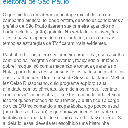
eleitoral de São Paulo
O que muitos consideram o pontapé inicial de fato na
campanha eleitoral foi dado ontem, quando os candidatos a
prefeito de São Paulo fizeram sua primeira aparição no
horário eleitoral (não) gratuito. Na verdade, em inserções
eles já haviam aparecido no dia anterior, mas com mais
tempo as estratégias de TV ficaram mais evidentes.
Paulinho da Força, em seu primeiro programa, usou a velha
cantilena da “biografia comovente”, realçando a "infância
pobre" na qual só comia macarrão e tomava guaraná no
Natal, para depois ressaltar seus feitos na luta pelos direitos
dos trabalhadores. Uma reprise de Sessão da Tarde. Melhor
fez Celso Russomano, cujo programa explorou sua
afinidade com as câmeras, além de mostrar seu "contato
com o povo", aquele abraça lá e beija aqui de toda eleição.
Isso foi quase metade do seu tempo, a outra ficou a cargo
do vice D'Urso contando uma parábola, algo pouco usual
(pra não dizer bizarro), e que provavelmente faz parte da
tentativa do candidato de se aproximar da classe média. Se
a ideia foi essa, deveria ter escolhido uma historinha