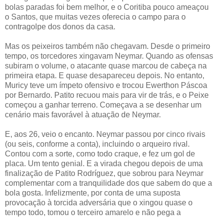
bolas paradas foi bem melhor, e o Coritiba pouco ameaçou
o Santos, que muitas vezes oferecia o campo para o
contragolpe dos donos da casa.
Mas os peixeiros também não chegavam. Desde o primeiro
tempo, os torcedores xingavam Neymar. Quando as ofensas
subiram o volume, o atacante quase marcou de cabeça na
primeira etapa. E quase desapareceu depois. No entanto,
Muricy teve um ímpeto ofensivo e trocou Ewerthon Páscoa
por Bernardo. Patito recuou mais para vir de trás, e o Peixe
começou a ganhar terreno. Começava a se desenhar um
cenário mais favorável à atuação de Neymar.
E, aos 26, veio o encanto. Neymar passou por cinco rivais
(ou seis, conforme a conta), incluindo o arqueiro rival.
Contou com a sorte, como todo craque, e fez um gol de
placa. Um tento genial. E a virada chegou depois de uma
finalização de Patito Rodríguez, que sobrou para Neymar
complementar com a tranquilidade dos que sabem do que a
bola gosta. Infelizmente, por conta de uma suposta
provocação à torcida adversária que o xingou quase o
tempo todo, tomou o terceiro amarelo e não pega a