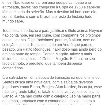
olhos. Não fosse entrar em uma equipe campeão e já
entrosada, talvez não chegasse à Copa de 1958 e sabe-se
lá o que seria da seleção. Mas o destino foi bom com ele,
com o Santos e com o Brasil, e o resto da história todo
mundo sabe.
Toda essa introdução é para justificar o título acima. Neymar
não conta hoje, em seu clube, com companheiros próximos
ao seu talento. Digo “próximos” porque, à altura, nem na
seleção ele tem. Tem a seu lado um André que parece
pesado, um Patito Rodríguez, habilidoso mas ainda perdido
em boa parte do tempo; Gerson Magrão, talvez o mais
lúcido na meia, mas... é Gerson Magrão. E Juan, no seu
lado canhoto, o predileto, que também dispensa
comentários.
É o salvador em uma época de transição na qual o time do
Santos busca uma nova cara, com a saída de diversos
jogadores como Elano, Borges, Alan Kardec, Ibson (tá, esse
não faz grande falta), e, fatalmente, o volúvel e inconstante
Ganso. Ainda não conta com o calejado Léo na maior parte
do tempo, tampouco com o contundido – e vital – para a