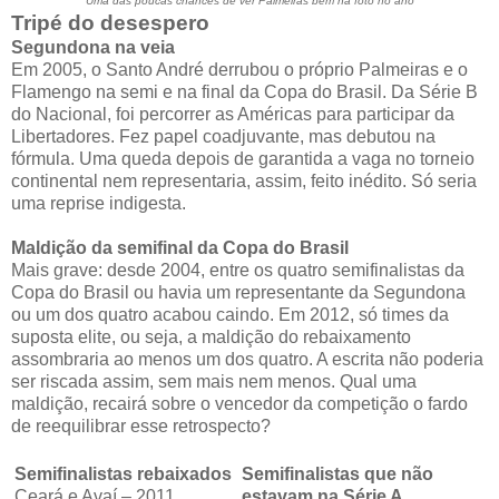
Uma das poucas chances de ver Palmeiras bem na foto no ano
Tripé do desespero
Segundona na veia
Em 2005, o Santo André derrubou o próprio Palmeiras e o
Flamengo na semi e na final da Copa do Brasil. Da Série B
do Nacional, foi percorrer as Américas para participar da
Libertadores. Fez papel coadjuvante, mas debutou na
fórmula. Uma queda depois de garantida a vaga no torneio
continental nem representaria, assim, feito inédito. Só seria
uma reprise indigesta.
Maldição da semifinal da Copa do Brasil
Mais grave: desde 2004, entre os quatro semifinalistas da
Copa do Brasil ou havia um representante da Segundona
ou um dos quatro acabou caindo. Em 2012, só times da
suposta elite, ou seja, a maldição do rebaixamento
assombraria ao menos um dos quatro. A escrita não poderia
ser riscada assim, sem mais nem menos. Qual uma
maldição, recairá sobre o vencedor da competição o fardo
de reequilibrar esse retrospecto?
Semifinalistas rebaixados
Semifinalistas que não
Ceará e Avaí – 2011
estavam na Série A