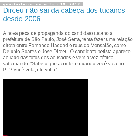
quarta-feira, setembro 19, 2012
Dirceu não sai da cabeça dos tucanos
desde 2006
A nova peça de propaganda do candidato tucano à
prefeitura de São Paulo, José Serra, tenta fazer uma relação
direta entre Fernando Haddad e réus do Mensalão, como
Delúbio Soares e José Dirceu. O candidato petista aparece
ao lado das fotos dos acusados e vem a voz, tétrica,
vaticinando: “Sabe o que acontece quando você vota no
PT? Você vota, ele volta”.