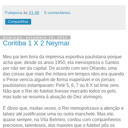
Futepoca
às
21:48
5 comentários:
Compartilhar
domingo, setembro 16, 2012
Coritiba 1 X 2 Neymar
Meu pai tem birra da imprensa esportiva paulistana porque
acha que, desde os anos 1950, ela menospreza o Santos
por não ser da capital. De acordo com
seo
Orlando, uma
das coisas que mais lhe irritava em tempos idos era quando
o Peixe vencia alguém de forma inapelável e os jornais
paulistanos estampavam: Pelé 5, 6, 7 ou 8 X tal time zero.
Não que o Rei do futebol tivesse marcado todos os gols,
mas tudo se resumia à atuação do Dez alvinegro.
É óbvio que, muitas vezes, o Rei monopolizava a atenção e
talvez até justificasse uma ou outra manchete. Mas ele,
quase sempre, na Vila Belmiro, contou com companheiros
preciosos, talentosos, dos maiores que o futebol pôs os