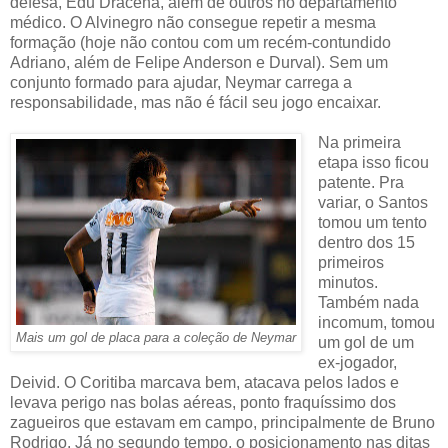
defesa, Edu Dracena, além de outros no departamento
médico. O Alvinegro não consegue repetir a mesma
formação (hoje não contou com um recém-contundido
Adriano, além de Felipe Anderson e Durval). Sem um
conjunto formado para ajudar, Neymar carrega a
responsabilidade, mas não é fácil seu jogo encaixar.
Na primeira
etapa isso ficou
patente. Pra
variar, o Santos
tomou um tento
dentro dos 15
primeiros
minutos.
Também nada
incomum, tomou
Mais um gol de placa para a coleção de Neymar
um gol de um
ex-jogador,
Deivid. O Coritiba marcava bem, atacava pelos lados e
levava perigo nas bolas aéreas, ponto fraquíssimo dos
zagueiros que estavam em campo, principalmente de Bruno
Rodrigo. Já no segundo tempo, o posicionamento nas ditas