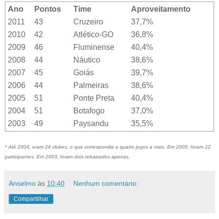
Ano
Pontos
Time
Aproveitamento
2011
43
Cruzeiro
37,7%
2010
42
Atlético-GO
36,8%
2009
46
Fluminense
40,4%
2008
44
Náutico
38,6%
2007
45
Goiás
39,7%
2006
44
Palmeiras
38,6%
2005
51
Ponte Preta
40,4%
2004
51
Botafogo
37,0%
2003
49
Paysandu
35,5%
* Até 2004, eram 24 clubes, o que correspondia a quatro jogos a mais. Em 2005, foram 22
participantes. Em 2003, foram dois rebaixados apenas.
Anselmo
às
10:40
Nenhum comentário:
Compartilhar