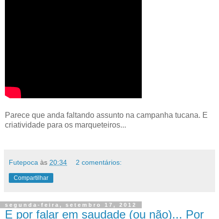
Parece que anda faltando assunto na campanha tucana. E
criatividade para os marqueteiros...
Futepoca
às
20:34
2 comentários:
Compartilhar
segunda-feira, setembro 17, 2012
E por falar em saudade (ou não)... Por