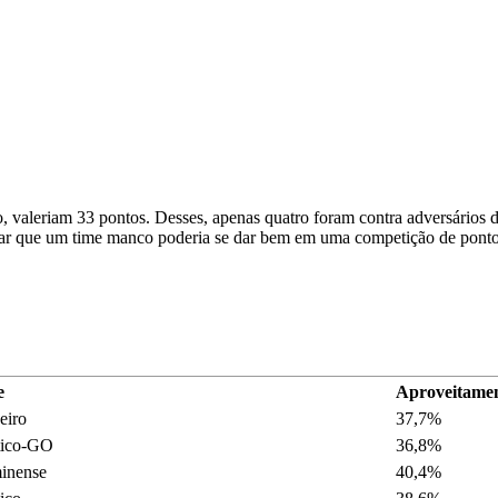
, valeriam 33 pontos. Desses, apenas quatro foram contra adversários da
ditar que um time manco poderia se dar bem em uma competição de pontos
e
Aproveitame
eiro
37,7%
tico-GO
36,8%
inense
40,4%