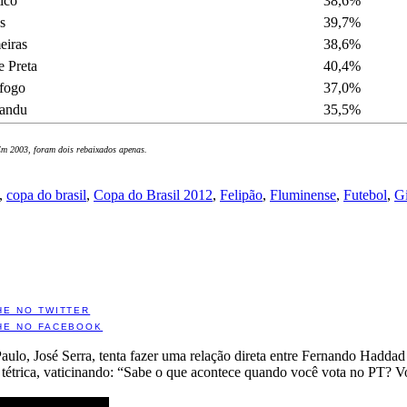
ico
38,6%
s
39,7%
eiras
38,6%
e Preta
40,4%
fogo
37,0%
andu
35,5%
Em 2003, foram dois rebaixados apenas.
,
copa do brasil
,
Copa do Brasil 2012
,
Felipão
,
Fluminense
,
Futebol
,
Gi
HE NO TWITTER
HE NO FACEBOOK
aulo, José Serra, tenta fazer uma relação direta entre Fernando Hadda
 tétrica, vaticinando: “Sabe o que acontece quando você vota no PT? Vo