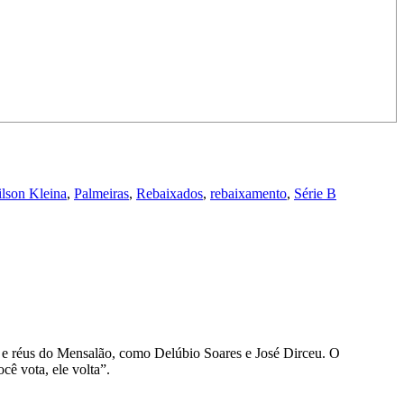
lson Kleina
,
Palmeiras
,
Rebaixados
,
rebaixamento
,
Série B
d e réus do Mensalão, como Delúbio Soares e José Dirceu. O
cê vota, ele volta”.