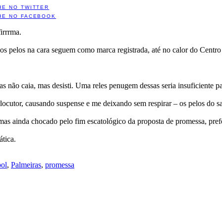
HE NO TWITTER
HE NO FACEBOOK
irrrma.
 os pelos na cara seguem como marca registrada, até no calor do Centro
não caia, mas desisti. Uma reles penugem dessas seria insuficiente par
erlocutor, causando suspense e me deixando sem respirar – os pelos do s
mas ainda chocado pelo fim escatológico da proposta de promessa, prefer
ática.
bol
,
Palmeiras
,
promessa