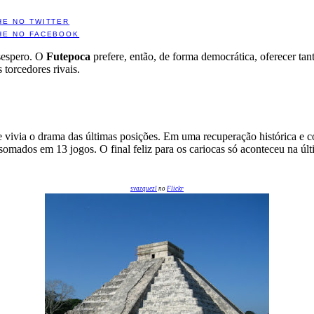
HE NO TWITTER
HE NO FACEBOOK
esespero. O
Futepoca
prefere, então, de forma democrática, oferecer ta
 torcedores rivais.
e vivia o drama das últimas posições. Em uma recuperação histórica e c
dos em 13 jogos. O final feliz para os cariocas só aconteceu na últi
svazquezl
no
Flickr