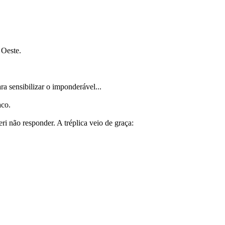
 Oeste.
a sensibilizar o imponderável...
aco.
i não responder. A tréplica veio de graça: