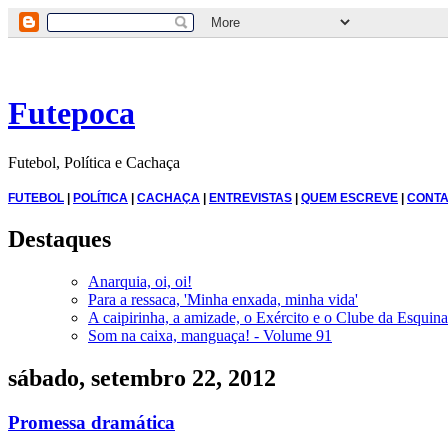
Futepoca
Futebol, Política e Cachaça
FUTEBOL
|
POLÍTICA
|
CACHAÇA
|
ENTREVISTAS
|
QUEM ESCREVE
|
CONTA
Destaques
Anarquia, oi, oi!
Para a ressaca, 'Minha enxada, minha vida'
A caipirinha, a amizade, o Exército e o Clube da Esquina
Som na caixa, manguaça! - Volume 91
sábado, setembro 22, 2012
Promessa dramática