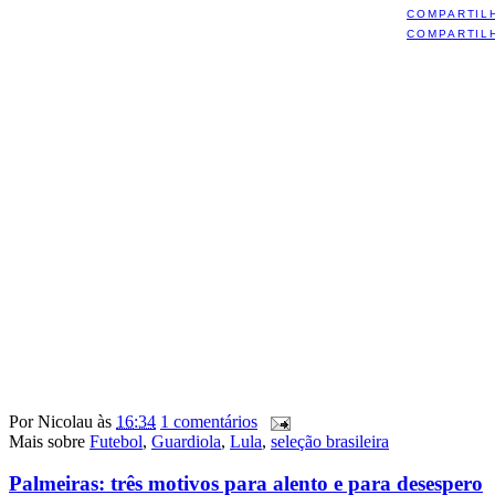
COMPARTIL
COMPARTIL
Por
Nicolau
às
16:34
1 comentários
Mais sobre
Futebol
,
Guardiola
,
Lula
,
seleção brasileira
Palmeiras: três motivos para alento e para desespero