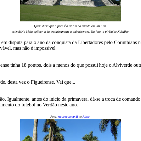
Quem diria que a previsão de fim do mundo em 2012 do
calendário Maia aplicar-se-ia exclusivamente a palmeirenses. Na foto, a pirâmide Kukulkan
em disputa para o ano da conquista da Libertadores pelo Corinthians n
vável, mas não é impossível.
ense tinha 18 pontos, dois a menos do que possui hoje o Alviverde outr
de, desta vez o Figueirense. Vai que...
. Igualmente, antes do início da primavera, dá-se a troca de comando
cimento do futebol no Verdão neste ano.
Foto:
mauroguanandi
no
Flickr