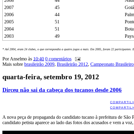
2008
44
Náut
2007
45
Goiá
2006
44
Palm
2005
51
Pont
2004
51
Bota
2003
49
Pays
* Até 2004, eram 24 clubes, o que correspondia a quatro jogos a mais. Em 2005, foram 22 participantes. 
Por
Anselmo
às
10:40
0 comentários
Mais sobre
brasileirão 2009
,
Brasileirão 2012
,
Campeonato Brasileiro
quarta-feira, setembro 19, 2012
Dirceu não sai da cabeça dos tucanos desde 2006
COMPARTIL
COMPARTIL
A nova peça de propaganda do candidato tucano à prefeitura de São P
candidato petista aparece ao lado das fotos dos acusados e vem a voz,