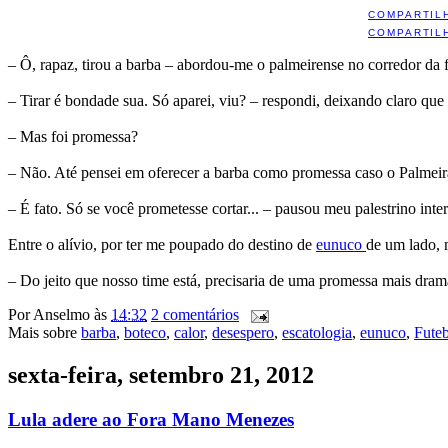
COMPARTIL
COMPARTIL
– Ô, rapaz, tirou a barba – abordou-me o palmeirense no corredor da f
– Tirar é bondade sua. Só aparei, viu? – respondi, deixando claro que
– Mas foi promessa?
– Não. Até pensei em oferecer a barba como promessa caso o Palmeiras 
– É fato. Só se você prometesse cortar... – pausou meu palestrino int
Entre o alívio, por ter me poupado do destino de
eunuco
de um lado, 
– Do jeito que nosso time está, precisaria de uma promessa mais dram
Por
Anselmo
às
14:32
2 comentários
Mais sobre
barba
,
boteco
,
calor
,
desespero
,
escatologia
,
eunuco
,
Fute
sexta-feira, setembro 21, 2012
Lula adere ao Fora Mano Menezes