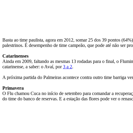
Basta ao time paulista, agora em 2012, somar 25 dos 39 pontos (64%) 
palestrinos. É desempenho de time campeão, que pode até não ser pro
Catarinenses
Ainda em 2009, faltando as mesmas 13 rodadas para o final, o Flumin
catarinense, a saber: o Avaí, por
3 a 2
.
A próxima partida do Palmeiras acontece contra outro time barriga ver
Primavera
O Flu chamou Cuca no início de setembro para comandar a recuperação
do time do banco de reservas. E a estação das flores pode ver o renas