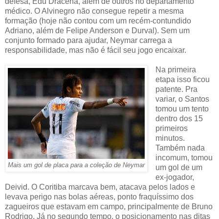
defesa, Edu Dracena, além de outros no departamento
médico. O Alvinegro não consegue repetir a mesma
formação (hoje não contou com um recém-contundido
Adriano, além de Felipe Anderson e Durval). Sem um
conjunto formado para ajudar, Neymar carrega a
responsabilidade, mas não é fácil seu jogo encaixar.
Na primeira
etapa isso ficou
patente. Pra
variar, o Santos
tomou um tento
dentro dos 15
primeiros
minutos.
Também nada
incomum, tomou
Mais um gol de placa para a coleção de Neymar
um gol de um
ex-jogador,
Deivid. O Coritiba marcava bem, atacava pelos lados e
levava perigo nas bolas aéreas, ponto fraquíssimo dos
zagueiros que estavam em campo, principalmente de Bruno
Rodrigo. Já no segundo tempo, o posicionamento nas ditas