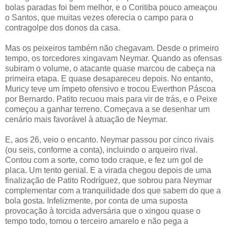
bolas paradas foi bem melhor, e o Coritiba pouco ameaçou
o Santos, que muitas vezes oferecia o campo para o
contragolpe dos donos da casa.
Mas os peixeiros também não chegavam. Desde o primeiro
tempo, os torcedores xingavam Neymar. Quando as ofensas
subiram o volume, o atacante quase marcou de cabeça na
primeira etapa. E quase desapareceu depois. No entanto,
Muricy teve um ímpeto ofensivo e trocou Ewerthon Páscoa
por Bernardo. Patito recuou mais para vir de trás, e o Peixe
começou a ganhar terreno. Começava a se desenhar um
cenário mais favorável à atuação de Neymar.
E, aos 26, veio o encanto. Neymar passou por cinco rivais
(ou seis, conforme a conta), incluindo o arqueiro rival.
Contou com a sorte, como todo craque, e fez um gol de
placa. Um tento genial. E a virada chegou depois de uma
finalização de Patito Rodríguez, que sobrou para Neymar
complementar com a tranquilidade dos que sabem do que a
bola gosta. Infelizmente, por conta de uma suposta
provocação à torcida adversária que o xingou quase o
tempo todo, tomou o terceiro amarelo e não pega a