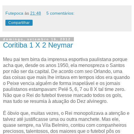
Futepoca
às
21:48
5 comentários:
Compartilhar
domingo, setembro 16, 2012
Coritiba 1 X 2 Neymar
Meu pai tem birra da imprensa esportiva paulistana porque
acha que, desde os anos 1950, ela menospreza o Santos
por não ser da capital. De acordo com
seo
Orlando, uma
das coisas que mais lhe irritava em tempos idos era quando
o Peixe vencia alguém de forma inapelável e os jornais
paulistanos estampavam: Pelé 5, 6, 7 ou 8 X tal time zero.
Não que o Rei do futebol tivesse marcado todos os gols,
mas tudo se resumia à atuação do Dez alvinegro.
É óbvio que, muitas vezes, o Rei monopolizava a atenção e
talvez até justificasse uma ou outra manchete. Mas ele,
quase sempre, na Vila Belmiro, contou com companheiros
preciosos, talentosos, dos maiores que o futebol pôs os