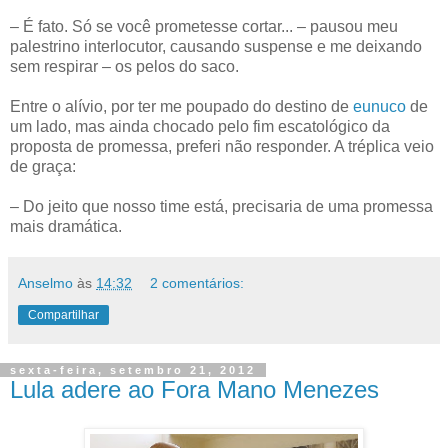
– É fato. Só se você prometesse cortar... – pausou meu
palestrino interlocutor, causando suspense e me deixando
sem respirar – os pelos do saco.
Entre o alívio, por ter me poupado do destino de
eunuco
de
um lado, mas ainda chocado pelo fim escatológico da
proposta de promessa, preferi não responder. A tréplica veio
de graça:
– Do jeito que nosso time está, precisaria de uma promessa
mais dramática.
Anselmo
às
14:32
2 comentários:
Compartilhar
sexta-feira, setembro 21, 2012
Lula adere ao Fora Mano Menezes