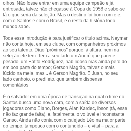
olhos. Não fosse entrar em uma equipe campeão e já
entrosada, talvez não chegasse à Copa de 1958 e sabe-se
lá o que seria da seleção. Mas o destino foi bom com ele,
com o Santos e com o Brasil, e o resto da história todo
mundo sabe.
Toda essa introdução é para justificar o título acima. Neymar
não conta hoje, em seu clube, com companheiros próximos
ao seu talento. Digo “próximos” porque, à altura, nem na
seleção ele tem. Tem a seu lado um André que parece
pesado, um Patito Rodríguez, habilidoso mas ainda perdido
em boa parte do tempo; Gerson Magrão, talvez o mais
lúcido na meia, mas... é Gerson Magrão. E Juan, no seu
lado canhoto, o predileto, que também dispensa
comentários.
É o salvador em uma época de transição na qual o time do
Santos busca uma nova cara, com a saída de diversos
jogadores como Elano, Borges, Alan Kardec, Ibson (tá, esse
não faz grande falta), e, fatalmente, o volúvel e inconstante
Ganso. Ainda não conta com o calejado Léo na maior parte
do tempo, tampouco com o contundido – e vital – para a