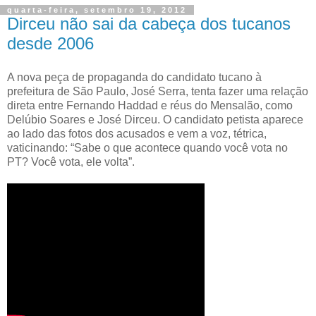
quarta-feira, setembro 19, 2012
Dirceu não sai da cabeça dos tucanos
desde 2006
A nova peça de propaganda do candidato tucano à
prefeitura de São Paulo, José Serra, tenta fazer uma relação
direta entre Fernando Haddad e réus do Mensalão, como
Delúbio Soares e José Dirceu. O candidato petista aparece
ao lado das fotos dos acusados e vem a voz, tétrica,
vaticinando: “Sabe o que acontece quando você vota no
PT? Você vota, ele volta”.