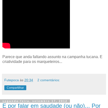
Parece que anda faltando assunto na campanha tucana. E
criatividade para os marqueteiros...
Futepoca
às
20:34
2 comentários:
Compartilhar
segunda-feira, setembro 17, 2012
E por falar em saudade (ou não)... Por