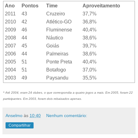
Ano
Pontos
Time
Aproveitamento
2011
43
Cruzeiro
37,7%
2010
42
Atlético-GO
36,8%
2009
46
Fluminense
40,4%
2008
44
Náutico
38,6%
2007
45
Goiás
39,7%
2006
44
Palmeiras
38,6%
2005
51
Ponte Preta
40,4%
2004
51
Botafogo
37,0%
2003
49
Paysandu
35,5%
* Até 2004, eram 24 clubes, o que correspondia a quatro jogos a mais. Em 2005, foram 22
participantes. Em 2003, foram dois rebaixados apenas.
Anselmo
às
10:40
Nenhum comentário:
Compartilhar