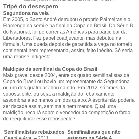
Uma das poucas chances de ver Palmeiras bem na foto no ano
Tripé do desespero
Segundona na veia
Em 2005, o Santo André derrubou o próprio Palmeiras e o
Flamengo na semi e na final da Copa do Brasil. Da Série B
do Nacional, foi percorrer as Américas para participar da
Libertadores. Fez papel coadjuvante, mas debutou na
fórmula. Uma queda depois de garantida a vaga no torneio
continental nem representaria, assim, feito inédito. Só seria
uma reprise indigesta.
Maldição da semifinal da Copa do Brasil
Mais grave: desde 2004, entre os quatro semifinalistas da
Copa do Brasil ou havia um representante da Segundona
ou um dos quatro acabou caindo. Em 2012, só times da
suposta elite, ou seja, a maldição do rebaixamento
assombraria ao menos um dos quatro. A escrita não poderia
ser riscada assim, sem mais nem menos. Qual uma
maldição, recairá sobre o vencedor da competição o fardo
de reequilibrar esse retrospecto?
Semifinalistas rebaixados
Semifinalistas que não
Ceará e Avaí – 2011
estavam na Série A