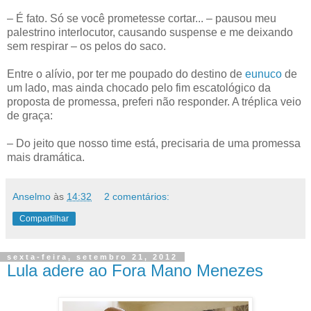
– É fato. Só se você prometesse cortar... – pausou meu
palestrino interlocutor, causando suspense e me deixando
sem respirar – os pelos do saco.
Entre o alívio, por ter me poupado do destino de
eunuco
de
um lado, mas ainda chocado pelo fim escatológico da
proposta de promessa, preferi não responder. A tréplica veio
de graça:
– Do jeito que nosso time está, precisaria de uma promessa
mais dramática.
Anselmo
às
14:32
2 comentários:
Compartilhar
sexta-feira, setembro 21, 2012
Lula adere ao Fora Mano Menezes