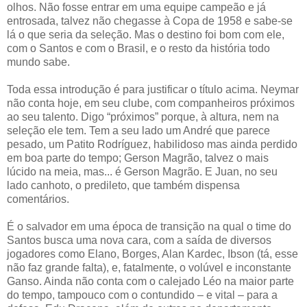
olhos. Não fosse entrar em uma equipe campeão e já
entrosada, talvez não chegasse à Copa de 1958 e sabe-se
lá o que seria da seleção. Mas o destino foi bom com ele,
com o Santos e com o Brasil, e o resto da história todo
mundo sabe.
Toda essa introdução é para justificar o título acima. Neymar
não conta hoje, em seu clube, com companheiros próximos
ao seu talento. Digo “próximos” porque, à altura, nem na
seleção ele tem. Tem a seu lado um André que parece
pesado, um Patito Rodríguez, habilidoso mas ainda perdido
em boa parte do tempo; Gerson Magrão, talvez o mais
lúcido na meia, mas... é Gerson Magrão. E Juan, no seu
lado canhoto, o predileto, que também dispensa
comentários.
É o salvador em uma época de transição na qual o time do
Santos busca uma nova cara, com a saída de diversos
jogadores como Elano, Borges, Alan Kardec, Ibson (tá, esse
não faz grande falta), e, fatalmente, o volúvel e inconstante
Ganso. Ainda não conta com o calejado Léo na maior parte
do tempo, tampouco com o contundido – e vital – para a