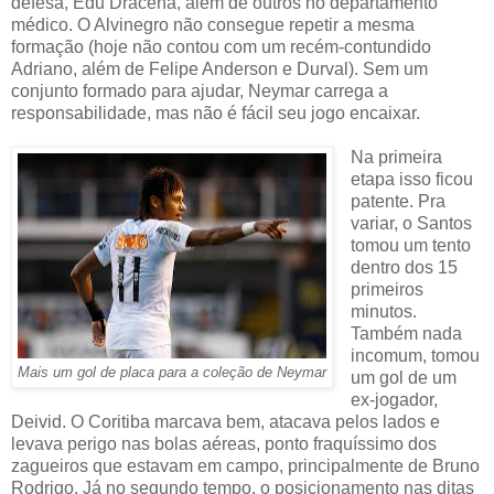
defesa, Edu Dracena, além de outros no departamento
médico. O Alvinegro não consegue repetir a mesma
formação (hoje não contou com um recém-contundido
Adriano, além de Felipe Anderson e Durval). Sem um
conjunto formado para ajudar, Neymar carrega a
responsabilidade, mas não é fácil seu jogo encaixar.
Na primeira
etapa isso ficou
patente. Pra
variar, o Santos
tomou um tento
dentro dos 15
primeiros
minutos.
Também nada
incomum, tomou
Mais um gol de placa para a coleção de Neymar
um gol de um
ex-jogador,
Deivid. O Coritiba marcava bem, atacava pelos lados e
levava perigo nas bolas aéreas, ponto fraquíssimo dos
zagueiros que estavam em campo, principalmente de Bruno
Rodrigo. Já no segundo tempo, o posicionamento nas ditas