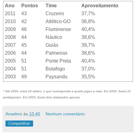
Ano
Pontos
Time
Aproveitamento
2011
43
Cruzeiro
37,7%
2010
42
Atlético-GO
36,8%
2009
46
Fluminense
40,4%
2008
44
Náutico
38,6%
2007
45
Goiás
39,7%
2006
44
Palmeiras
38,6%
2005
51
Ponte Preta
40,4%
2004
51
Botafogo
37,0%
2003
49
Paysandu
35,5%
* Até 2004, eram 24 clubes, o que correspondia a quatro jogos a mais. Em 2005, foram 22
participantes. Em 2003, foram dois rebaixados apenas.
Anselmo
às
10:40
Nenhum comentário:
Compartilhar