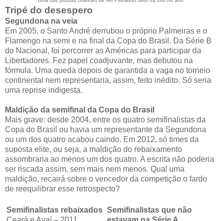
Uma das poucas chances de ver Palmeiras bem na foto no ano
Tripé do desespero
Segundona na veia
Em 2005, o Santo André derrubou o próprio Palmeiras e o
Flamengo na semi e na final da Copa do Brasil. Da Série B
do Nacional, foi percorrer as Américas para participar da
Libertadores. Fez papel coadjuvante, mas debutou na
fórmula. Uma queda depois de garantida a vaga no torneio
continental nem representaria, assim, feito inédito. Só seria
uma reprise indigesta.
Maldição da semifinal da Copa do Brasil
Mais grave: desde 2004, entre os quatro semifinalistas da
Copa do Brasil ou havia um representante da Segundona
ou um dos quatro acabou caindo. Em 2012, só times da
suposta elite, ou seja, a maldição do rebaixamento
assombraria ao menos um dos quatro. A escrita não poderia
ser riscada assim, sem mais nem menos. Qual uma
maldição, recairá sobre o vencedor da competição o fardo
de reequilibrar esse retrospecto?
Semifinalistas rebaixados
Semifinalistas que não
Ceará e Avaí – 2011
estavam na Série A