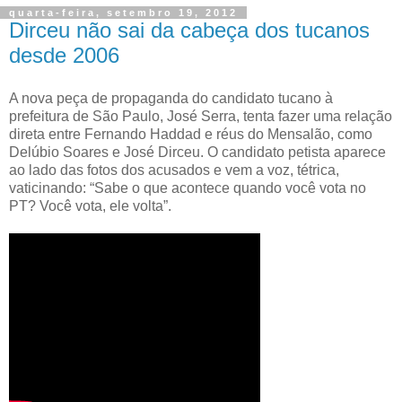
quarta-feira, setembro 19, 2012
Dirceu não sai da cabeça dos tucanos
desde 2006
A nova peça de propaganda do candidato tucano à
prefeitura de São Paulo, José Serra, tenta fazer uma relação
direta entre Fernando Haddad e réus do Mensalão, como
Delúbio Soares e José Dirceu. O candidato petista aparece
ao lado das fotos dos acusados e vem a voz, tétrica,
vaticinando: “Sabe o que acontece quando você vota no
PT? Você vota, ele volta”.