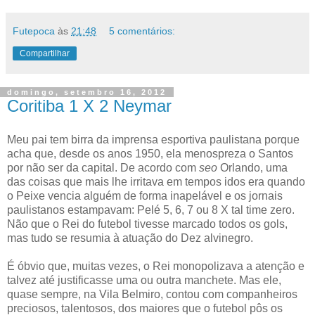
Futepoca
às
21:48
5 comentários:
Compartilhar
domingo, setembro 16, 2012
Coritiba 1 X 2 Neymar
Meu pai tem birra da imprensa esportiva paulistana porque
acha que, desde os anos 1950, ela menospreza o Santos
por não ser da capital. De acordo com
seo
Orlando, uma
das coisas que mais lhe irritava em tempos idos era quando
o Peixe vencia alguém de forma inapelável e os jornais
paulistanos estampavam: Pelé 5, 6, 7 ou 8 X tal time zero.
Não que o Rei do futebol tivesse marcado todos os gols,
mas tudo se resumia à atuação do Dez alvinegro.
É óbvio que, muitas vezes, o Rei monopolizava a atenção e
talvez até justificasse uma ou outra manchete. Mas ele,
quase sempre, na Vila Belmiro, contou com companheiros
preciosos, talentosos, dos maiores que o futebol pôs os