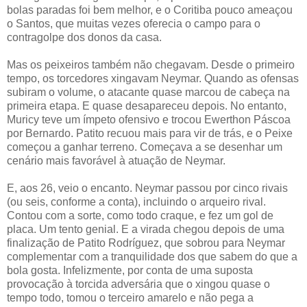
bolas paradas foi bem melhor, e o Coritiba pouco ameaçou
o Santos, que muitas vezes oferecia o campo para o
contragolpe dos donos da casa.
Mas os peixeiros também não chegavam. Desde o primeiro
tempo, os torcedores xingavam Neymar. Quando as ofensas
subiram o volume, o atacante quase marcou de cabeça na
primeira etapa. E quase desapareceu depois. No entanto,
Muricy teve um ímpeto ofensivo e trocou Ewerthon Páscoa
por Bernardo. Patito recuou mais para vir de trás, e o Peixe
começou a ganhar terreno. Começava a se desenhar um
cenário mais favorável à atuação de Neymar.
E, aos 26, veio o encanto. Neymar passou por cinco rivais
(ou seis, conforme a conta), incluindo o arqueiro rival.
Contou com a sorte, como todo craque, e fez um gol de
placa. Um tento genial. E a virada chegou depois de uma
finalização de Patito Rodríguez, que sobrou para Neymar
complementar com a tranquilidade dos que sabem do que a
bola gosta. Infelizmente, por conta de uma suposta
provocação à torcida adversária que o xingou quase o
tempo todo, tomou o terceiro amarelo e não pega a