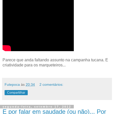
Parece que anda faltando assunto na campanha tucana. E
criatividade para os marqueteiros...
Futepoca
às
20:34
2 comentários:
Compartilhar
segunda-feira, setembro 17, 2012
E por falar em saudade (ou não)... Por