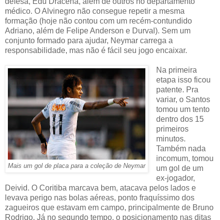
defesa, Edu Dracena, além de outros no departamento
médico. O Alvinegro não consegue repetir a mesma
formação (hoje não contou com um recém-contundido
Adriano, além de Felipe Anderson e Durval). Sem um
conjunto formado para ajudar, Neymar carrega a
responsabilidade, mas não é fácil seu jogo encaixar.
Na primeira
etapa isso ficou
patente. Pra
variar, o Santos
tomou um tento
dentro dos 15
primeiros
minutos.
Também nada
incomum, tomou
Mais um gol de placa para a coleção de Neymar
um gol de um
ex-jogador,
Deivid. O Coritiba marcava bem, atacava pelos lados e
levava perigo nas bolas aéreas, ponto fraquíssimo dos
zagueiros que estavam em campo, principalmente de Bruno
Rodrigo. Já no segundo tempo, o posicionamento nas ditas