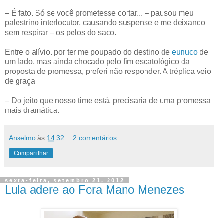
– É fato. Só se você prometesse cortar... – pausou meu
palestrino interlocutor, causando suspense e me deixando
sem respirar – os pelos do saco.
Entre o alívio, por ter me poupado do destino de
eunuco
de
um lado, mas ainda chocado pelo fim escatológico da
proposta de promessa, preferi não responder. A tréplica veio
de graça:
– Do jeito que nosso time está, precisaria de uma promessa
mais dramática.
Anselmo
às
14:32
2 comentários:
Compartilhar
sexta-feira, setembro 21, 2012
Lula adere ao Fora Mano Menezes