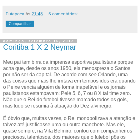
Futepoca
às
21:48
5 comentários:
Compartilhar
domingo, setembro 16, 2012
Coritiba 1 X 2 Neymar
Meu pai tem birra da imprensa esportiva paulistana porque
acha que, desde os anos 1950, ela menospreza o Santos
por não ser da capital. De acordo com
seo
Orlando, uma
das coisas que mais lhe irritava em tempos idos era quando
o Peixe vencia alguém de forma inapelável e os jornais
paulistanos estampavam: Pelé 5, 6, 7 ou 8 X tal time zero.
Não que o Rei do futebol tivesse marcado todos os gols,
mas tudo se resumia à atuação do Dez alvinegro.
É óbvio que, muitas vezes, o Rei monopolizava a atenção e
talvez até justificasse uma ou outra manchete. Mas ele,
quase sempre, na Vila Belmiro, contou com companheiros
preciosos, talentosos, dos maiores que o futebol pôs os