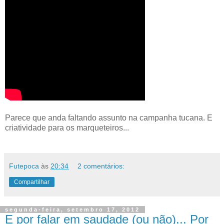
Parece que anda faltando assunto na campanha tucana. E
criatividade para os marqueteiros...
Futepoca
às
20:34
2 comentários:
Compartilhar
segunda-feira, setembro 17, 2012
E por falar em saudade (ou não)... Por