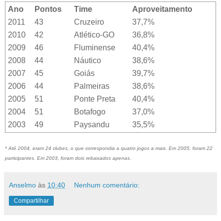
Ano
Pontos
Time
Aproveitamento
2011
43
Cruzeiro
37,7%
2010
42
Atlético-GO
36,8%
2009
46
Fluminense
40,4%
2008
44
Náutico
38,6%
2007
45
Goiás
39,7%
2006
44
Palmeiras
38,6%
2005
51
Ponte Preta
40,4%
2004
51
Botafogo
37,0%
2003
49
Paysandu
35,5%
* Até 2004, eram 24 clubes, o que correspondia a quatro jogos a mais. Em 2005, foram 22
participantes. Em 2003, foram dois rebaixados apenas.
Anselmo
às
10:40
Nenhum comentário:
Compartilhar