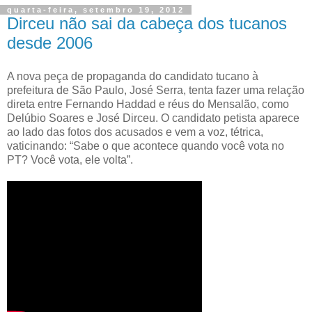
quarta-feira, setembro 19, 2012
Dirceu não sai da cabeça dos tucanos
desde 2006
A nova peça de propaganda do candidato tucano à
prefeitura de São Paulo, José Serra, tenta fazer uma relação
direta entre Fernando Haddad e réus do Mensalão, como
Delúbio Soares e José Dirceu. O candidato petista aparece
ao lado das fotos dos acusados e vem a voz, tétrica,
vaticinando: “Sabe o que acontece quando você vota no
PT? Você vota, ele volta”.