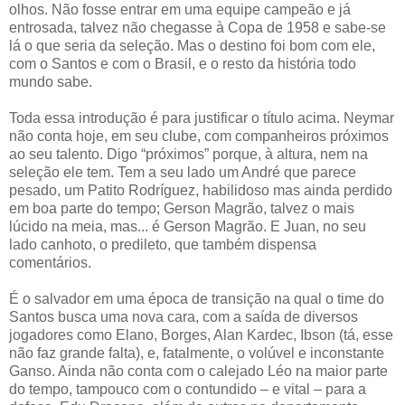
olhos. Não fosse entrar em uma equipe campeão e já
entrosada, talvez não chegasse à Copa de 1958 e sabe-se
lá o que seria da seleção. Mas o destino foi bom com ele,
com o Santos e com o Brasil, e o resto da história todo
mundo sabe.
Toda essa introdução é para justificar o título acima. Neymar
não conta hoje, em seu clube, com companheiros próximos
ao seu talento. Digo “próximos” porque, à altura, nem na
seleção ele tem. Tem a seu lado um André que parece
pesado, um Patito Rodríguez, habilidoso mas ainda perdido
em boa parte do tempo; Gerson Magrão, talvez o mais
lúcido na meia, mas... é Gerson Magrão. E Juan, no seu
lado canhoto, o predileto, que também dispensa
comentários.
É o salvador em uma época de transição na qual o time do
Santos busca uma nova cara, com a saída de diversos
jogadores como Elano, Borges, Alan Kardec, Ibson (tá, esse
não faz grande falta), e, fatalmente, o volúvel e inconstante
Ganso. Ainda não conta com o calejado Léo na maior parte
do tempo, tampouco com o contundido – e vital – para a