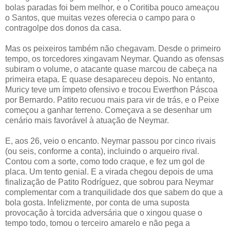
bolas paradas foi bem melhor, e o Coritiba pouco ameaçou
o Santos, que muitas vezes oferecia o campo para o
contragolpe dos donos da casa.
Mas os peixeiros também não chegavam. Desde o primeiro
tempo, os torcedores xingavam Neymar. Quando as ofensas
subiram o volume, o atacante quase marcou de cabeça na
primeira etapa. E quase desapareceu depois. No entanto,
Muricy teve um ímpeto ofensivo e trocou Ewerthon Páscoa
por Bernardo. Patito recuou mais para vir de trás, e o Peixe
começou a ganhar terreno. Começava a se desenhar um
cenário mais favorável à atuação de Neymar.
E, aos 26, veio o encanto. Neymar passou por cinco rivais
(ou seis, conforme a conta), incluindo o arqueiro rival.
Contou com a sorte, como todo craque, e fez um gol de
placa. Um tento genial. E a virada chegou depois de uma
finalização de Patito Rodríguez, que sobrou para Neymar
complementar com a tranquilidade dos que sabem do que a
bola gosta. Infelizmente, por conta de uma suposta
provocação à torcida adversária que o xingou quase o
tempo todo, tomou o terceiro amarelo e não pega a