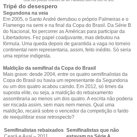
Uma das poucas chances de ver Palmeiras bem na foto no ano
Tripé do desespero
Segundona na veia
Em 2005, o Santo André derrubou o próprio Palmeiras e o
Flamengo na semi e na final da Copa do Brasil. Da Série B
do Nacional, foi percorrer as Américas para participar da
Libertadores. Fez papel coadjuvante, mas debutou na
fórmula. Uma queda depois de garantida a vaga no torneio
continental nem representaria, assim, feito inédito. Só seria
uma reprise indigesta.
Maldição da semifinal da Copa do Brasil
Mais grave: desde 2004, entre os quatro semifinalistas da
Copa do Brasil ou havia um representante da Segundona
ou um dos quatro acabou caindo. Em 2012, só times da
suposta elite, ou seja, a maldição do rebaixamento
assombraria ao menos um dos quatro. A escrita não poderia
ser riscada assim, sem mais nem menos. Qual uma
maldição, recairá sobre o vencedor da competição o fardo
de reequilibrar esse retrospecto?
Semifinalistas rebaixados
Semifinalistas que não
Ceará e Avaí – 2011
estavam na Série A