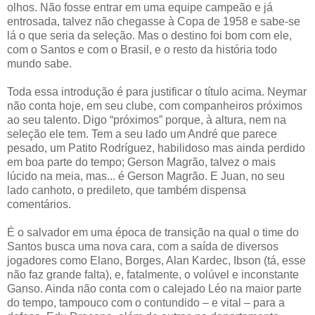
olhos. Não fosse entrar em uma equipe campeão e já
entrosada, talvez não chegasse à Copa de 1958 e sabe-se
lá o que seria da seleção. Mas o destino foi bom com ele,
com o Santos e com o Brasil, e o resto da história todo
mundo sabe.
Toda essa introdução é para justificar o título acima. Neymar
não conta hoje, em seu clube, com companheiros próximos
ao seu talento. Digo “próximos” porque, à altura, nem na
seleção ele tem. Tem a seu lado um André que parece
pesado, um Patito Rodríguez, habilidoso mas ainda perdido
em boa parte do tempo; Gerson Magrão, talvez o mais
lúcido na meia, mas... é Gerson Magrão. E Juan, no seu
lado canhoto, o predileto, que também dispensa
comentários.
É o salvador em uma época de transição na qual o time do
Santos busca uma nova cara, com a saída de diversos
jogadores como Elano, Borges, Alan Kardec, Ibson (tá, esse
não faz grande falta), e, fatalmente, o volúvel e inconstante
Ganso. Ainda não conta com o calejado Léo na maior parte
do tempo, tampouco com o contundido – e vital – para a