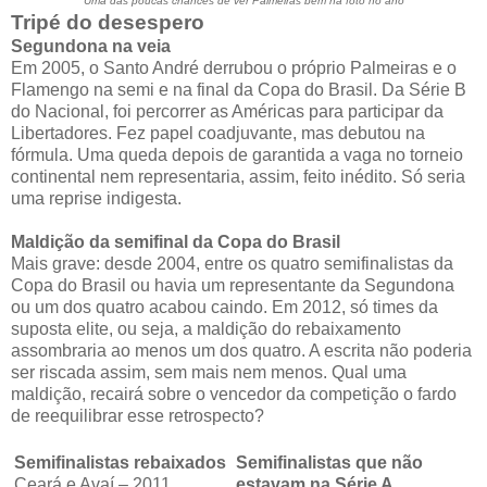
Uma das poucas chances de ver Palmeiras bem na foto no ano
Tripé do desespero
Segundona na veia
Em 2005, o Santo André derrubou o próprio Palmeiras e o
Flamengo na semi e na final da Copa do Brasil. Da Série B
do Nacional, foi percorrer as Américas para participar da
Libertadores. Fez papel coadjuvante, mas debutou na
fórmula. Uma queda depois de garantida a vaga no torneio
continental nem representaria, assim, feito inédito. Só seria
uma reprise indigesta.
Maldição da semifinal da Copa do Brasil
Mais grave: desde 2004, entre os quatro semifinalistas da
Copa do Brasil ou havia um representante da Segundona
ou um dos quatro acabou caindo. Em 2012, só times da
suposta elite, ou seja, a maldição do rebaixamento
assombraria ao menos um dos quatro. A escrita não poderia
ser riscada assim, sem mais nem menos. Qual uma
maldição, recairá sobre o vencedor da competição o fardo
de reequilibrar esse retrospecto?
Semifinalistas rebaixados
Semifinalistas que não
Ceará e Avaí – 2011
estavam na Série A