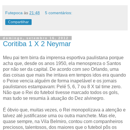
Futepoca
às
21:48
5 comentários:
Compartilhar
domingo, setembro 16, 2012
Coritiba 1 X 2 Neymar
Meu pai tem birra da imprensa esportiva paulistana porque
acha que, desde os anos 1950, ela menospreza o Santos
por não ser da capital. De acordo com
seo
Orlando, uma
das coisas que mais lhe irritava em tempos idos era quando
o Peixe vencia alguém de forma inapelável e os jornais
paulistanos estampavam: Pelé 5, 6, 7 ou 8 X tal time zero.
Não que o Rei do futebol tivesse marcado todos os gols,
mas tudo se resumia à atuação do Dez alvinegro.
É óbvio que, muitas vezes, o Rei monopolizava a atenção e
talvez até justificasse uma ou outra manchete. Mas ele,
quase sempre, na Vila Belmiro, contou com companheiros
preciosos, talentosos, dos maiores que o futebol pôs os