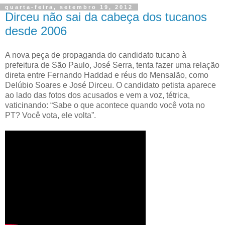
quarta-feira, setembro 19, 2012
Dirceu não sai da cabeça dos tucanos
desde 2006
A nova peça de propaganda do candidato tucano à
prefeitura de São Paulo, José Serra, tenta fazer uma relação
direta entre Fernando Haddad e réus do Mensalão, como
Delúbio Soares e José Dirceu. O candidato petista aparece
ao lado das fotos dos acusados e vem a voz, tétrica,
vaticinando: “Sabe o que acontece quando você vota no
PT? Você vota, ele volta”.