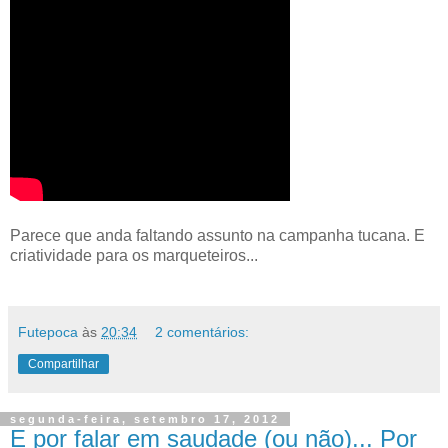
Parece que anda faltando assunto na campanha tucana. E
criatividade para os marqueteiros...
Futepoca
às
20:34
2 comentários:
Compartilhar
segunda-feira, setembro 17, 2012
E por falar em saudade (ou não)... Por