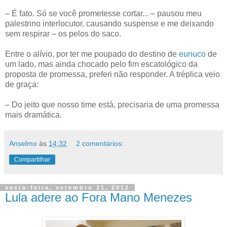
– É fato. Só se você prometesse cortar... – pausou meu
palestrino interlocutor, causando suspense e me deixando
sem respirar – os pelos do saco.
Entre o alívio, por ter me poupado do destino de
eunuco
de
um lado, mas ainda chocado pelo fim escatológico da
proposta de promessa, preferi não responder. A tréplica veio
de graça:
– Do jeito que nosso time está, precisaria de uma promessa
mais dramática.
Anselmo
às
14:32
2 comentários:
Compartilhar
sexta-feira, setembro 21, 2012
Lula adere ao Fora Mano Menezes