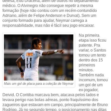
defesa, Edu Dracena, além de outros no departamento
médico. O Alvinegro não consegue repetir a mesma
formação (hoje não contou com um recém-contundido
Adriano, além de Felipe Anderson e Durval). Sem um
conjunto formado para ajudar, Neymar carrega a
responsabilidade, mas não é fácil seu jogo encaixar.
Na primeira
etapa isso ficou
patente. Pra
variar, o Santos
tomou um tento
dentro dos 15
primeiros
minutos.
Também nada
incomum, tomou
Mais um gol de placa para a coleção de Neymar
um gol de um
ex-jogador,
Deivid. O Coritiba marcava bem, atacava pelos lados e
levava perigo nas bolas aéreas, ponto fraquíssimo dos
zagueiros que estavam em campo, principalmente de Bruno
Rodrigo. Já no segundo tempo, o posicionamento nas ditas