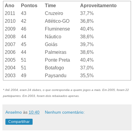
Ano
Pontos
Time
Aproveitamento
2011
43
Cruzeiro
37,7%
2010
42
Atlético-GO
36,8%
2009
46
Fluminense
40,4%
2008
44
Náutico
38,6%
2007
45
Goiás
39,7%
2006
44
Palmeiras
38,6%
2005
51
Ponte Preta
40,4%
2004
51
Botafogo
37,0%
2003
49
Paysandu
35,5%
* Até 2004, eram 24 clubes, o que correspondia a quatro jogos a mais. Em 2005, foram 22
participantes. Em 2003, foram dois rebaixados apenas.
Anselmo
às
10:40
Nenhum comentário:
Compartilhar