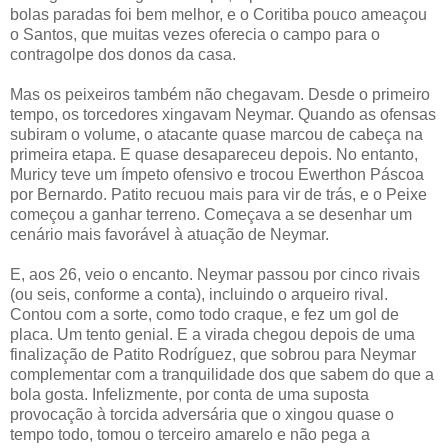
bolas paradas foi bem melhor, e o Coritiba pouco ameaçou
o Santos, que muitas vezes oferecia o campo para o
contragolpe dos donos da casa.
Mas os peixeiros também não chegavam. Desde o primeiro
tempo, os torcedores xingavam Neymar. Quando as ofensas
subiram o volume, o atacante quase marcou de cabeça na
primeira etapa. E quase desapareceu depois. No entanto,
Muricy teve um ímpeto ofensivo e trocou Ewerthon Páscoa
por Bernardo. Patito recuou mais para vir de trás, e o Peixe
começou a ganhar terreno. Começava a se desenhar um
cenário mais favorável à atuação de Neymar.
E, aos 26, veio o encanto. Neymar passou por cinco rivais
(ou seis, conforme a conta), incluindo o arqueiro rival.
Contou com a sorte, como todo craque, e fez um gol de
placa. Um tento genial. E a virada chegou depois de uma
finalização de Patito Rodríguez, que sobrou para Neymar
complementar com a tranquilidade dos que sabem do que a
bola gosta. Infelizmente, por conta de uma suposta
provocação à torcida adversária que o xingou quase o
tempo todo, tomou o terceiro amarelo e não pega a