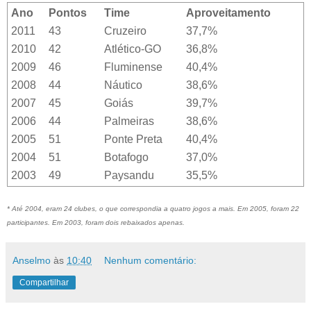
Ano
Pontos
Time
Aproveitamento
2011
43
Cruzeiro
37,7%
2010
42
Atlético-GO
36,8%
2009
46
Fluminense
40,4%
2008
44
Náutico
38,6%
2007
45
Goiás
39,7%
2006
44
Palmeiras
38,6%
2005
51
Ponte Preta
40,4%
2004
51
Botafogo
37,0%
2003
49
Paysandu
35,5%
* Até 2004, eram 24 clubes, o que correspondia a quatro jogos a mais. Em 2005, foram 22
participantes. Em 2003, foram dois rebaixados apenas.
Anselmo
às
10:40
Nenhum comentário:
Compartilhar