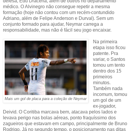
defesa, Edu Dracena, além de outros no departamento
médico. O Alvinegro não consegue repetir a mesma
formação (hoje não contou com um recém-contundido
Adriano, além de Felipe Anderson e Durval). Sem um
conjunto formado para ajudar, Neymar carrega a
responsabilidade, mas não é fácil seu jogo encaixar.
Na primeira
etapa isso ficou
patente. Pra
variar, o Santos
tomou um tento
dentro dos 15
primeiros
minutos.
Também nada
incomum, tomou
Mais um gol de placa para a coleção de Neymar
um gol de um
ex-jogador,
Deivid. O Coritiba marcava bem, atacava pelos lados e
levava perigo nas bolas aéreas, ponto fraquíssimo dos
zagueiros que estavam em campo, principalmente de Bruno
Rodrigo. Já no segundo tempo, o posicionamento nas ditas