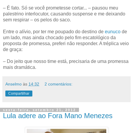
– É fato. Só se você prometesse cortar... – pausou meu
palestrino interlocutor, causando suspense e me deixando
sem respirar – os pelos do saco.
Entre o alívio, por ter me poupado do destino de
eunuco
de
um lado, mas ainda chocado pelo fim escatológico da
proposta de promessa, preferi não responder. A tréplica veio
de graça:
– Do jeito que nosso time está, precisaria de uma promessa
mais dramática.
Anselmo
às
14:32
2 comentários:
Compartilhar
sexta-feira, setembro 21, 2012
Lula adere ao Fora Mano Menezes