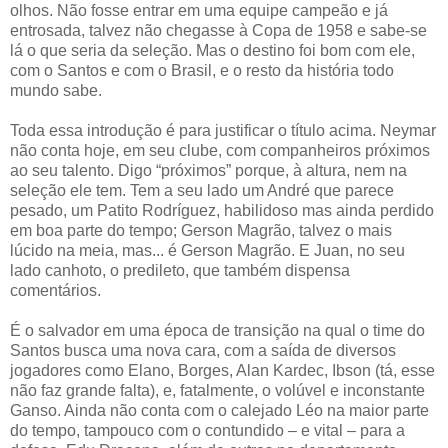
olhos. Não fosse entrar em uma equipe campeão e já
entrosada, talvez não chegasse à Copa de 1958 e sabe-se
lá o que seria da seleção. Mas o destino foi bom com ele,
com o Santos e com o Brasil, e o resto da história todo
mundo sabe.
Toda essa introdução é para justificar o título acima. Neymar
não conta hoje, em seu clube, com companheiros próximos
ao seu talento. Digo “próximos” porque, à altura, nem na
seleção ele tem. Tem a seu lado um André que parece
pesado, um Patito Rodríguez, habilidoso mas ainda perdido
em boa parte do tempo; Gerson Magrão, talvez o mais
lúcido na meia, mas... é Gerson Magrão. E Juan, no seu
lado canhoto, o predileto, que também dispensa
comentários.
É o salvador em uma época de transição na qual o time do
Santos busca uma nova cara, com a saída de diversos
jogadores como Elano, Borges, Alan Kardec, Ibson (tá, esse
não faz grande falta), e, fatalmente, o volúvel e inconstante
Ganso. Ainda não conta com o calejado Léo na maior parte
do tempo, tampouco com o contundido – e vital – para a