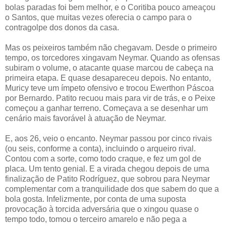
bolas paradas foi bem melhor, e o Coritiba pouco ameaçou
o Santos, que muitas vezes oferecia o campo para o
contragolpe dos donos da casa.
Mas os peixeiros também não chegavam. Desde o primeiro
tempo, os torcedores xingavam Neymar. Quando as ofensas
subiram o volume, o atacante quase marcou de cabeça na
primeira etapa. E quase desapareceu depois. No entanto,
Muricy teve um ímpeto ofensivo e trocou Ewerthon Páscoa
por Bernardo. Patito recuou mais para vir de trás, e o Peixe
começou a ganhar terreno. Começava a se desenhar um
cenário mais favorável à atuação de Neymar.
E, aos 26, veio o encanto. Neymar passou por cinco rivais
(ou seis, conforme a conta), incluindo o arqueiro rival.
Contou com a sorte, como todo craque, e fez um gol de
placa. Um tento genial. E a virada chegou depois de uma
finalização de Patito Rodríguez, que sobrou para Neymar
complementar com a tranquilidade dos que sabem do que a
bola gosta. Infelizmente, por conta de uma suposta
provocação à torcida adversária que o xingou quase o
tempo todo, tomou o terceiro amarelo e não pega a