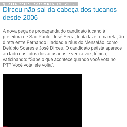
quarta-feira, setembro 19, 2012
Dirceu não sai da cabeça dos tucanos
desde 2006
A nova peça de propaganda do candidato tucano à
prefeitura de São Paulo, José Serra, tenta fazer uma relação
direta entre Fernando Haddad e réus do Mensalão, como
Delúbio Soares e José Dirceu. O candidato petista aparece
ao lado das fotos dos acusados e vem a voz, tétrica,
vaticinando: “Sabe o que acontece quando você vota no
PT? Você vota, ele volta”.