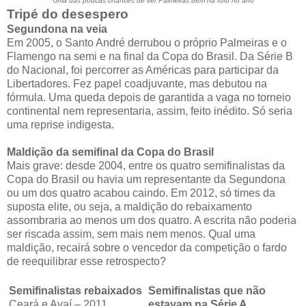
Uma das poucas chances de ver Palmeiras bem na foto no ano
Tripé do desespero
Segundona na veia
Em 2005, o Santo André derrubou o próprio Palmeiras e o
Flamengo na semi e na final da Copa do Brasil. Da Série B
do Nacional, foi percorrer as Américas para participar da
Libertadores. Fez papel coadjuvante, mas debutou na
fórmula. Uma queda depois de garantida a vaga no torneio
continental nem representaria, assim, feito inédito. Só seria
uma reprise indigesta.
Maldição da semifinal da Copa do Brasil
Mais grave: desde 2004, entre os quatro semifinalistas da
Copa do Brasil ou havia um representante da Segundona
ou um dos quatro acabou caindo. Em 2012, só times da
suposta elite, ou seja, a maldição do rebaixamento
assombraria ao menos um dos quatro. A escrita não poderia
ser riscada assim, sem mais nem menos. Qual uma
maldição, recairá sobre o vencedor da competição o fardo
de reequilibrar esse retrospecto?
Semifinalistas rebaixados
Semifinalistas que não
Ceará e Avaí – 2011
estavam na Série A