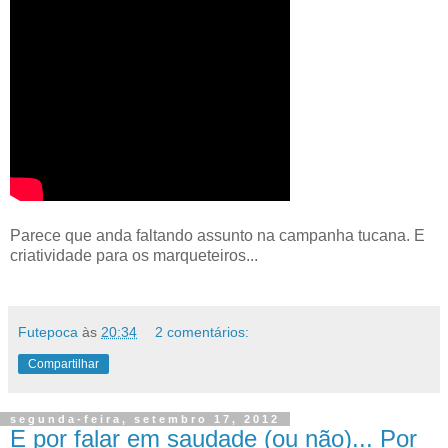
Parece que anda faltando assunto na campanha tucana. E
criatividade para os marqueteiros...
Futepoca
às
20:34
2 comentários:
Compartilhar
segunda-feira, setembro 17, 2012
E por falar em saudade (ou não)... Por