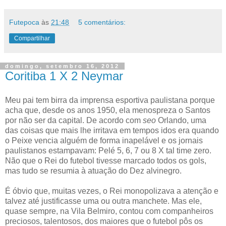
Futepoca
às
21:48
5 comentários:
Compartilhar
domingo, setembro 16, 2012
Coritiba 1 X 2 Neymar
Meu pai tem birra da imprensa esportiva paulistana porque
acha que, desde os anos 1950, ela menospreza o Santos
por não ser da capital. De acordo com
seo
Orlando, uma
das coisas que mais lhe irritava em tempos idos era quando
o Peixe vencia alguém de forma inapelável e os jornais
paulistanos estampavam: Pelé 5, 6, 7 ou 8 X tal time zero.
Não que o Rei do futebol tivesse marcado todos os gols,
mas tudo se resumia à atuação do Dez alvinegro.
É óbvio que, muitas vezes, o Rei monopolizava a atenção e
talvez até justificasse uma ou outra manchete. Mas ele,
quase sempre, na Vila Belmiro, contou com companheiros
preciosos, talentosos, dos maiores que o futebol pôs os