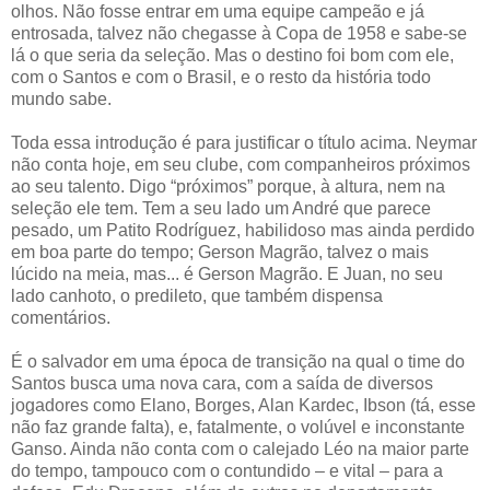
olhos. Não fosse entrar em uma equipe campeão e já
entrosada, talvez não chegasse à Copa de 1958 e sabe-se
lá o que seria da seleção. Mas o destino foi bom com ele,
com o Santos e com o Brasil, e o resto da história todo
mundo sabe.
Toda essa introdução é para justificar o título acima. Neymar
não conta hoje, em seu clube, com companheiros próximos
ao seu talento. Digo “próximos” porque, à altura, nem na
seleção ele tem. Tem a seu lado um André que parece
pesado, um Patito Rodríguez, habilidoso mas ainda perdido
em boa parte do tempo; Gerson Magrão, talvez o mais
lúcido na meia, mas... é Gerson Magrão. E Juan, no seu
lado canhoto, o predileto, que também dispensa
comentários.
É o salvador em uma época de transição na qual o time do
Santos busca uma nova cara, com a saída de diversos
jogadores como Elano, Borges, Alan Kardec, Ibson (tá, esse
não faz grande falta), e, fatalmente, o volúvel e inconstante
Ganso. Ainda não conta com o calejado Léo na maior parte
do tempo, tampouco com o contundido – e vital – para a