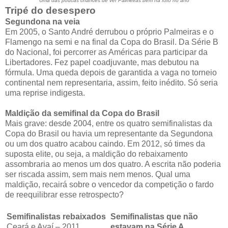
Uma das poucas chances de ver Palmeiras bem na foto no ano
Tripé do desespero
Segundona na veia
Em 2005, o Santo André derrubou o próprio Palmeiras e o
Flamengo na semi e na final da Copa do Brasil. Da Série B
do Nacional, foi percorrer as Américas para participar da
Libertadores. Fez papel coadjuvante, mas debutou na
fórmula. Uma queda depois de garantida a vaga no torneio
continental nem representaria, assim, feito inédito. Só seria
uma reprise indigesta.
Maldição da semifinal da Copa do Brasil
Mais grave: desde 2004, entre os quatro semifinalistas da
Copa do Brasil ou havia um representante da Segundona
ou um dos quatro acabou caindo. Em 2012, só times da
suposta elite, ou seja, a maldição do rebaixamento
assombraria ao menos um dos quatro. A escrita não poderia
ser riscada assim, sem mais nem menos. Qual uma
maldição, recairá sobre o vencedor da competição o fardo
de reequilibrar esse retrospecto?
Semifinalistas rebaixados
Semifinalistas que não
Ceará e Avaí – 2011
estavam na Série A