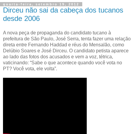
quarta-feira, setembro 19, 2012
Dirceu não sai da cabeça dos tucanos
desde 2006
A nova peça de propaganda do candidato tucano à
prefeitura de São Paulo, José Serra, tenta fazer uma relação
direta entre Fernando Haddad e réus do Mensalão, como
Delúbio Soares e José Dirceu. O candidato petista aparece
ao lado das fotos dos acusados e vem a voz, tétrica,
vaticinando: “Sabe o que acontece quando você vota no
PT? Você vota, ele volta”.