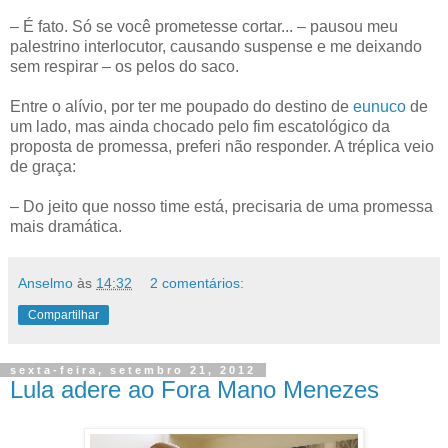
– É fato. Só se você prometesse cortar... – pausou meu
palestrino interlocutor, causando suspense e me deixando
sem respirar – os pelos do saco.
Entre o alívio, por ter me poupado do destino de
eunuco
de
um lado, mas ainda chocado pelo fim escatológico da
proposta de promessa, preferi não responder. A tréplica veio
de graça:
– Do jeito que nosso time está, precisaria de uma promessa
mais dramática.
Anselmo
às
14:32
2 comentários:
Compartilhar
sexta-feira, setembro 21, 2012
Lula adere ao Fora Mano Menezes