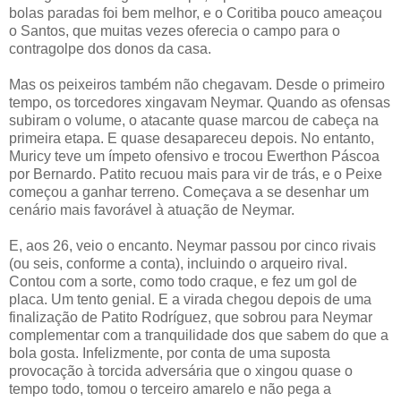
bolas paradas foi bem melhor, e o Coritiba pouco ameaçou
o Santos, que muitas vezes oferecia o campo para o
contragolpe dos donos da casa.
Mas os peixeiros também não chegavam. Desde o primeiro
tempo, os torcedores xingavam Neymar. Quando as ofensas
subiram o volume, o atacante quase marcou de cabeça na
primeira etapa. E quase desapareceu depois. No entanto,
Muricy teve um ímpeto ofensivo e trocou Ewerthon Páscoa
por Bernardo. Patito recuou mais para vir de trás, e o Peixe
começou a ganhar terreno. Começava a se desenhar um
cenário mais favorável à atuação de Neymar.
E, aos 26, veio o encanto. Neymar passou por cinco rivais
(ou seis, conforme a conta), incluindo o arqueiro rival.
Contou com a sorte, como todo craque, e fez um gol de
placa. Um tento genial. E a virada chegou depois de uma
finalização de Patito Rodríguez, que sobrou para Neymar
complementar com a tranquilidade dos que sabem do que a
bola gosta. Infelizmente, por conta de uma suposta
provocação à torcida adversária que o xingou quase o
tempo todo, tomou o terceiro amarelo e não pega a