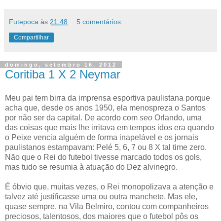
Futepoca
às
21:48
5 comentários:
Compartilhar
domingo, setembro 16, 2012
Coritiba 1 X 2 Neymar
Meu pai tem birra da imprensa esportiva paulistana porque
acha que, desde os anos 1950, ela menospreza o Santos
por não ser da capital. De acordo com
seo
Orlando, uma
das coisas que mais lhe irritava em tempos idos era quando
o Peixe vencia alguém de forma inapelável e os jornais
paulistanos estampavam: Pelé 5, 6, 7 ou 8 X tal time zero.
Não que o Rei do futebol tivesse marcado todos os gols,
mas tudo se resumia à atuação do Dez alvinegro.
É óbvio que, muitas vezes, o Rei monopolizava a atenção e
talvez até justificasse uma ou outra manchete. Mas ele,
quase sempre, na Vila Belmiro, contou com companheiros
preciosos, talentosos, dos maiores que o futebol pôs os