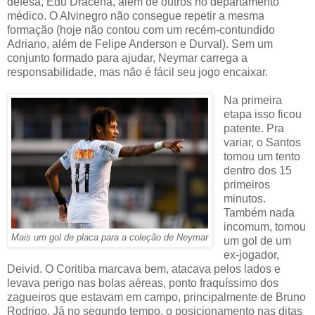
defesa, Edu Dracena, além de outros no departamento
médico. O Alvinegro não consegue repetir a mesma
formação (hoje não contou com um recém-contundido
Adriano, além de Felipe Anderson e Durval). Sem um
conjunto formado para ajudar, Neymar carrega a
responsabilidade, mas não é fácil seu jogo encaixar.
Na primeira
etapa isso ficou
patente. Pra
variar, o Santos
tomou um tento
dentro dos 15
primeiros
minutos.
Também nada
incomum, tomou
Mais um gol de placa para a coleção de Neymar
um gol de um
ex-jogador,
Deivid. O Coritiba marcava bem, atacava pelos lados e
levava perigo nas bolas aéreas, ponto fraquíssimo dos
zagueiros que estavam em campo, principalmente de Bruno
Rodrigo. Já no segundo tempo, o posicionamento nas ditas