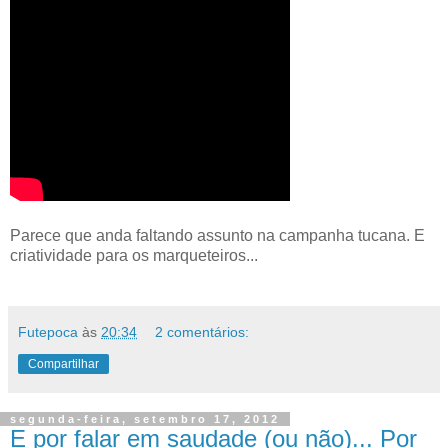
Parece que anda faltando assunto na campanha tucana. E
criatividade para os marqueteiros...
Futepoca
às
20:34
2 comentários:
Compartilhar
segunda-feira, setembro 17, 2012
E por falar em saudade (ou não)... Por