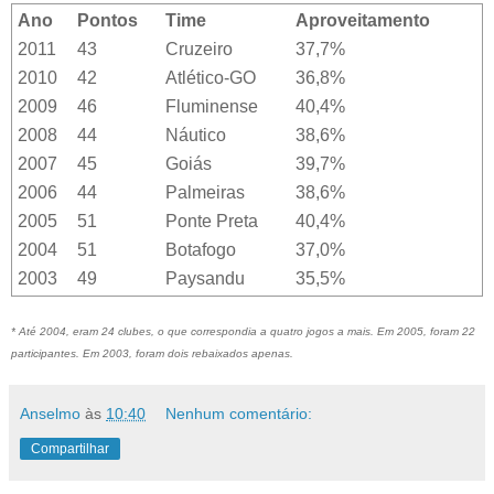
Ano
Pontos
Time
Aproveitamento
2011
43
Cruzeiro
37,7%
2010
42
Atlético-GO
36,8%
2009
46
Fluminense
40,4%
2008
44
Náutico
38,6%
2007
45
Goiás
39,7%
2006
44
Palmeiras
38,6%
2005
51
Ponte Preta
40,4%
2004
51
Botafogo
37,0%
2003
49
Paysandu
35,5%
* Até 2004, eram 24 clubes, o que correspondia a quatro jogos a mais. Em 2005, foram 22
participantes. Em 2003, foram dois rebaixados apenas.
Anselmo
às
10:40
Nenhum comentário:
Compartilhar