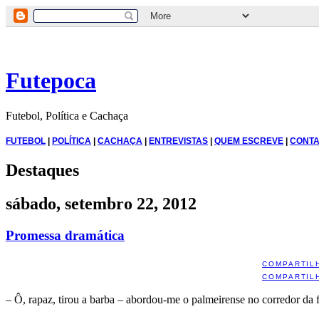
Futepoca
Futebol, Política e Cachaça
FUTEBOL
|
POLÍTICA
|
CACHAÇA
|
ENTREVISTAS
|
QUEM ESCREVE
|
CONTA
Destaques
sábado, setembro 22, 2012
Promessa dramática
COMPARTIL
COMPARTIL
– Ô, rapaz, tirou a barba – abordou-me o palmeirense no corredor da f