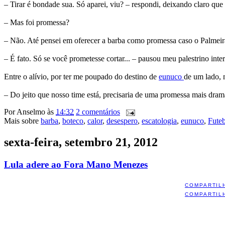
– Tirar é bondade sua. Só aparei, viu? – respondi, deixando claro que
– Mas foi promessa?
– Não. Até pensei em oferecer a barba como promessa caso o Palmeiras 
– É fato. Só se você prometesse cortar... – pausou meu palestrino int
Entre o alívio, por ter me poupado do destino de
eunuco
de um lado, 
– Do jeito que nosso time está, precisaria de uma promessa mais dram
Por
Anselmo
às
14:32
2 comentários
Mais sobre
barba
,
boteco
,
calor
,
desespero
,
escatologia
,
eunuco
,
Fute
sexta-feira, setembro 21, 2012
Lula adere ao Fora Mano Menezes
COMPARTIL
COMPARTIL