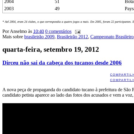
2004
51
Bota
2003
49
Pays
* Até 2004, eram 24 clubes, o que correspondia a quatro jogos a mais. Em 2005, foram 22 participantes. 
Por
Anselmo
às
10:40
0 comentários
Mais sobre
brasileirão 2009
,
Brasileirão 2012
,
Campeonato Brasileiro
quarta-feira, setembro 19, 2012
Dirceu não sai da cabeça dos tucanos desde 2006
COMPARTIL
COMPARTIL
A nova peça de propaganda do candidato tucano à prefeitura de São P
candidato petista aparece ao lado das fotos dos acusados e vem a voz,