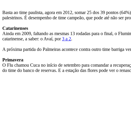
Basta ao time paulista, agora em 2012, somar 25 dos 39 pontos (64%) 
palestrinos. É desempenho de time campeão, que pode até não ser pro
Catarinenses
Ainda em 2009, faltando as mesmas 13 rodadas para o final, o Flumin
catarinense, a saber: o Avaí, por
3 a 2
.
A próxima partida do Palmeiras acontece contra outro time barriga ver
Primavera
O Flu chamou Cuca no início de setembro para comandar a recuperação
do time do banco de reservas. E a estação das flores pode ver o renas