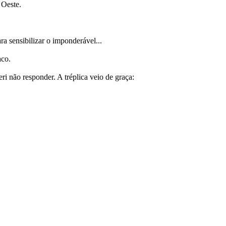
 Oeste.
a sensibilizar o imponderável...
aco.
i não responder. A tréplica veio de graça: