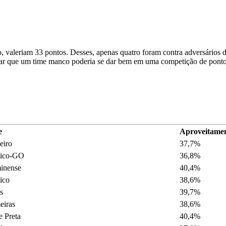
, valeriam 33 pontos. Desses, apenas quatro foram contra adversários da
ditar que um time manco poderia se dar bem em uma competição de pontos
e
Aproveitame
eiro
37,7%
tico-GO
36,8%
inense
40,4%
ico
38,6%
s
39,7%
eiras
38,6%
e Preta
40,4%