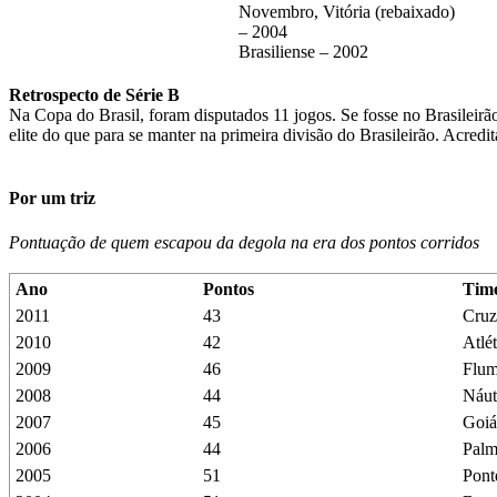
Novembro, Vitória (rebaixado)
– 2004
Brasiliense – 2002
Retrospecto de Série B
Na Copa do Brasil, foram disputados 11 jogos. Se fosse no Brasileirão
elite do que para se manter na primeira divisão do Brasileirão. Acre
Por um triz
Pontuação de quem escapou da degola na era dos pontos corridos
Ano
Pontos
Tim
2011
43
Cruz
2010
42
Atlé
2009
46
Flum
2008
44
Náut
2007
45
Goiá
2006
44
Palm
2005
51
Pont