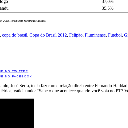
fogo
37,0%
andu
35,5%
Em 2003, foram dois rebaixados apenas.
,
copa do brasil
,
Copa do Brasil 2012
,
Felipão
,
Fluminense
,
Futebol
,
Gi
HE NO TWITTER
HE NO FACEBOOK
aulo, José Serra, tenta fazer uma relação direta entre Fernando Hadda
 tétrica, vaticinando: “Sabe o que acontece quando você vota no PT? Vo