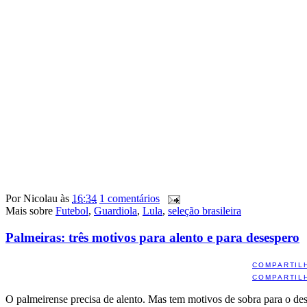
Por
Nicolau
às
16:34
1 comentários
Mais sobre
Futebol
,
Guardiola
,
Lula
,
seleção brasileira
Palmeiras: três motivos para alento e para desespero
COMPARTIL
COMPARTIL
O palmeirense precisa de alento. Mas tem motivos de sobra para o d