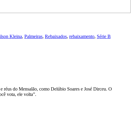
lson Kleina
,
Palmeiras
,
Rebaixados
,
rebaixamento
,
Série B
d e réus do Mensalão, como Delúbio Soares e José Dirceu. O
cê vota, ele volta”.