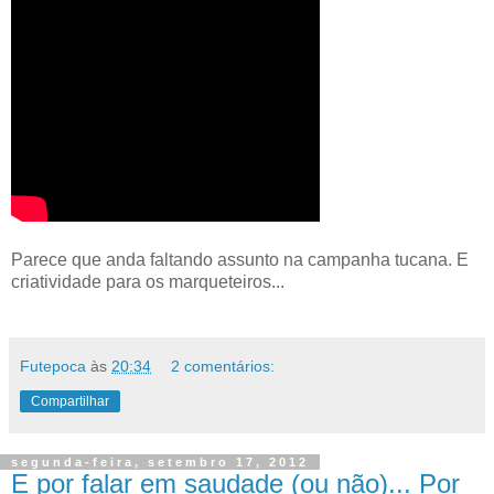
Parece que anda faltando assunto na campanha tucana. E
criatividade para os marqueteiros...
Futepoca
às
20:34
2 comentários:
Compartilhar
segunda-feira, setembro 17, 2012
E por falar em saudade (ou não)... Por