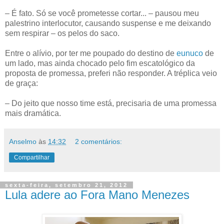
– É fato. Só se você prometesse cortar... – pausou meu
palestrino interlocutor, causando suspense e me deixando
sem respirar – os pelos do saco.
Entre o alívio, por ter me poupado do destino de
eunuco
de
um lado, mas ainda chocado pelo fim escatológico da
proposta de promessa, preferi não responder. A tréplica veio
de graça:
– Do jeito que nosso time está, precisaria de uma promessa
mais dramática.
Anselmo
às
14:32
2 comentários:
Compartilhar
sexta-feira, setembro 21, 2012
Lula adere ao Fora Mano Menezes