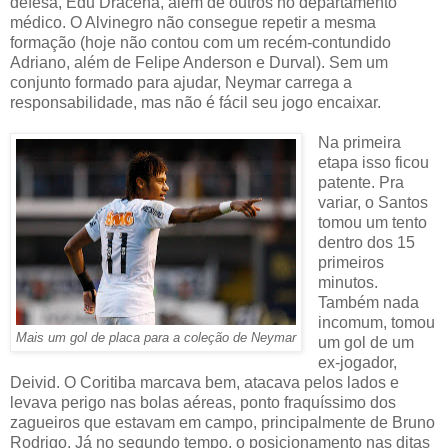
defesa, Edu Dracena, além de outros no departamento
médico. O Alvinegro não consegue repetir a mesma
formação (hoje não contou com um recém-contundido
Adriano, além de Felipe Anderson e Durval). Sem um
conjunto formado para ajudar, Neymar carrega a
responsabilidade, mas não é fácil seu jogo encaixar.
Na primeira
etapa isso ficou
patente. Pra
variar, o Santos
tomou um tento
dentro dos 15
primeiros
minutos.
Também nada
incomum, tomou
Mais um gol de placa para a coleção de Neymar
um gol de um
ex-jogador,
Deivid. O Coritiba marcava bem, atacava pelos lados e
levava perigo nas bolas aéreas, ponto fraquíssimo dos
zagueiros que estavam em campo, principalmente de Bruno
Rodrigo. Já no segundo tempo, o posicionamento nas ditas