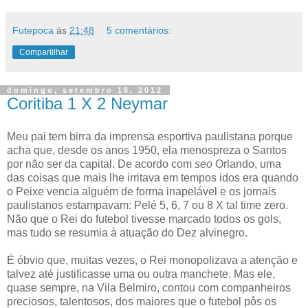
Futepoca
às
21:48
5 comentários:
Compartilhar
domingo, setembro 16, 2012
Coritiba 1 X 2 Neymar
Meu pai tem birra da imprensa esportiva paulistana porque
acha que, desde os anos 1950, ela menospreza o Santos
por não ser da capital. De acordo com
seo
Orlando, uma
das coisas que mais lhe irritava em tempos idos era quando
o Peixe vencia alguém de forma inapelável e os jornais
paulistanos estampavam: Pelé 5, 6, 7 ou 8 X tal time zero.
Não que o Rei do futebol tivesse marcado todos os gols,
mas tudo se resumia à atuação do Dez alvinegro.
É óbvio que, muitas vezes, o Rei monopolizava a atenção e
talvez até justificasse uma ou outra manchete. Mas ele,
quase sempre, na Vila Belmiro, contou com companheiros
preciosos, talentosos, dos maiores que o futebol pôs os