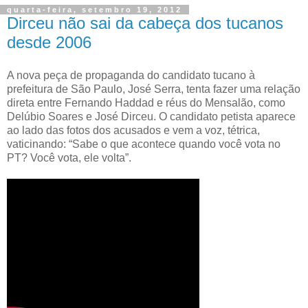
quarta-feira, setembro 19, 2012
Dirceu não sai da cabeça dos tucanos
desde 2006
A nova peça de propaganda do candidato tucano à
prefeitura de São Paulo, José Serra, tenta fazer uma relação
direta entre Fernando Haddad e réus do Mensalão, como
Delúbio Soares e José Dirceu. O candidato petista aparece
ao lado das fotos dos acusados e vem a voz, tétrica,
vaticinando: “Sabe o que acontece quando você vota no
PT? Você vota, ele volta”.