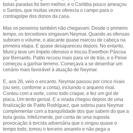
bolas paradas foi bem melhor, e o Coritiba pouco ameaçou
o Santos, que muitas vezes oferecia o campo para o
contragolpe dos donos da casa.
Mas os peixeiros também não chegavam. Desde o primeiro
tempo, os torcedores xingavam Neymar. Quando as ofensas
subiram o volume, o atacante quase marcou de cabeça na
primeira etapa. E quase desapareceu depois. No entanto,
Muricy teve um ímpeto ofensivo e trocou Ewerthon Páscoa
por Bernardo. Patito recuou mais para vir de trás, e o Peixe
começou a ganhar terreno. Começava a se desenhar um
cenário mais favorável à atuação de Neymar.
E, aos 26, veio o encanto. Neymar passou por cinco rivais
(ou seis, conforme a conta), incluindo o arqueiro rival.
Contou com a sorte, como todo craque, e fez um gol de
placa. Um tento genial. E a virada chegou depois de uma
finalização de Patito Rodríguez, que sobrou para Neymar
complementar com a tranquilidade dos que sabem do que a
bola gosta. Infelizmente, por conta de uma suposta
provocação à torcida adversária que o xingou quase o
tempo todo, tomou o terceiro amarelo e não pega a