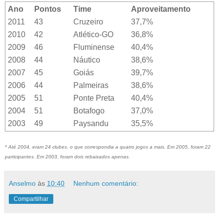
Ano
Pontos
Time
Aproveitamento
2011
43
Cruzeiro
37,7%
2010
42
Atlético-GO
36,8%
2009
46
Fluminense
40,4%
2008
44
Náutico
38,6%
2007
45
Goiás
39,7%
2006
44
Palmeiras
38,6%
2005
51
Ponte Preta
40,4%
2004
51
Botafogo
37,0%
2003
49
Paysandu
35,5%
* Até 2004, eram 24 clubes, o que correspondia a quatro jogos a mais. Em 2005, foram 22
participantes. Em 2003, foram dois rebaixados apenas.
Anselmo
às
10:40
Nenhum comentário:
Compartilhar