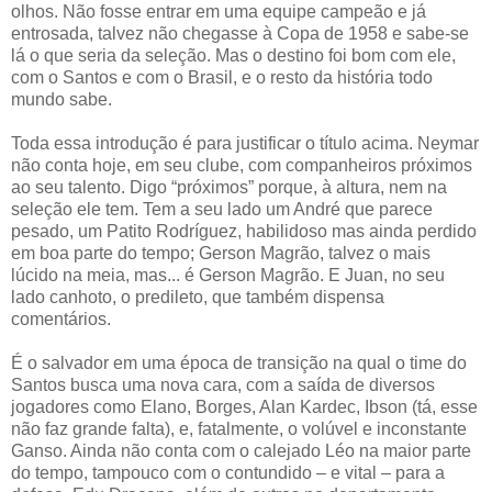
olhos. Não fosse entrar em uma equipe campeão e já
entrosada, talvez não chegasse à Copa de 1958 e sabe-se
lá o que seria da seleção. Mas o destino foi bom com ele,
com o Santos e com o Brasil, e o resto da história todo
mundo sabe.
Toda essa introdução é para justificar o título acima. Neymar
não conta hoje, em seu clube, com companheiros próximos
ao seu talento. Digo “próximos” porque, à altura, nem na
seleção ele tem. Tem a seu lado um André que parece
pesado, um Patito Rodríguez, habilidoso mas ainda perdido
em boa parte do tempo; Gerson Magrão, talvez o mais
lúcido na meia, mas... é Gerson Magrão. E Juan, no seu
lado canhoto, o predileto, que também dispensa
comentários.
É o salvador em uma época de transição na qual o time do
Santos busca uma nova cara, com a saída de diversos
jogadores como Elano, Borges, Alan Kardec, Ibson (tá, esse
não faz grande falta), e, fatalmente, o volúvel e inconstante
Ganso. Ainda não conta com o calejado Léo na maior parte
do tempo, tampouco com o contundido – e vital – para a