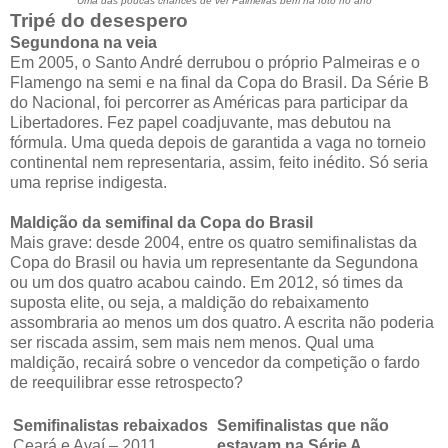
Uma das poucas chances de ver Palmeiras bem na foto no ano
Tripé do desespero
Segundona na veia
Em 2005, o Santo André derrubou o próprio Palmeiras e o
Flamengo na semi e na final da Copa do Brasil. Da Série B
do Nacional, foi percorrer as Américas para participar da
Libertadores. Fez papel coadjuvante, mas debutou na
fórmula. Uma queda depois de garantida a vaga no torneio
continental nem representaria, assim, feito inédito. Só seria
uma reprise indigesta.
Maldição da semifinal da Copa do Brasil
Mais grave: desde 2004, entre os quatro semifinalistas da
Copa do Brasil ou havia um representante da Segundona
ou um dos quatro acabou caindo. Em 2012, só times da
suposta elite, ou seja, a maldição do rebaixamento
assombraria ao menos um dos quatro. A escrita não poderia
ser riscada assim, sem mais nem menos. Qual uma
maldição, recairá sobre o vencedor da competição o fardo
de reequilibrar esse retrospecto?
Semifinalistas rebaixados
Semifinalistas que não
Ceará e Avaí – 2011
estavam na Série A