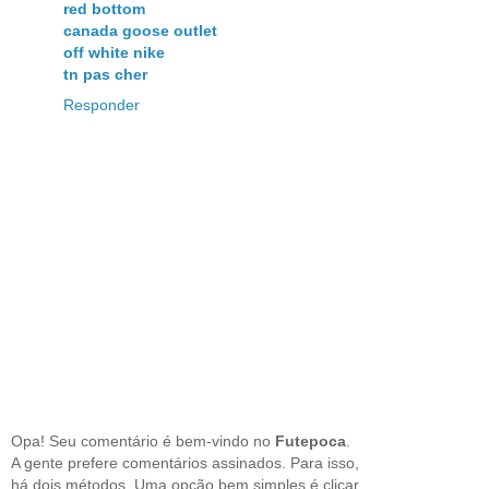
red bottom
canada goose outlet
off white nike
tn pas cher
Responder
Opa! Seu comentário é bem-vindo no
Futepoca
.
A gente prefere comentários assinados. Para isso,
há dois métodos. Uma opção bem simples é clicar