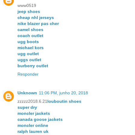
www0519
jeep shoes
cheap nhl jerseys
nike blazer pas cher
camel shoes
coach outlet
ugg boots
michael kors
ugg outlet
uggs outlet
burberry outlet
Responder
Unknown
11:06 PM, junho 20, 2018
zzzzz2018.6.21
louboutin shoes
super dry
moncler jackets
canada goose jackets
moncler online
ralph lauren uk