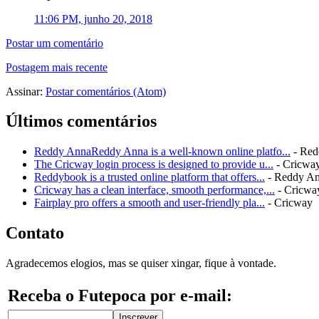
11:06 PM, junho 20, 2018
Postar um comentário
Postagem mais recente
Assinar:
Postar comentários (Atom)
Últimos comentários
Reddy AnnaReddy Anna is a well-known online platfo...
- Red
The Cricway login process is designed to provide u...
- Cricwa
Reddybook is a trusted online platform that offers...
- Reddy A
Cricway has a clean interface, smooth performance,...
- Cricwa
Fairplay pro offers a smooth and user-friendly pla...
- Cricway
Contato
Agradecemos elogios, mas se quiser xingar, fique à vontade.
Receba o Futepoca por e-mail: