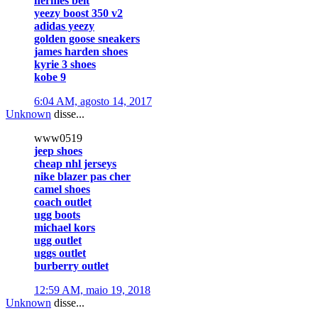
hermes belt
yeezy boost 350 v2
adidas yeezy
golden goose sneakers
james harden shoes
kyrie 3 shoes
kobe 9
6:04 AM, agosto 14, 2017
Unknown
disse...
www0519
jeep shoes
cheap nhl jerseys
nike blazer pas cher
camel shoes
coach outlet
ugg boots
michael kors
ugg outlet
uggs outlet
burberry outlet
12:59 AM, maio 19, 2018
Unknown
disse...