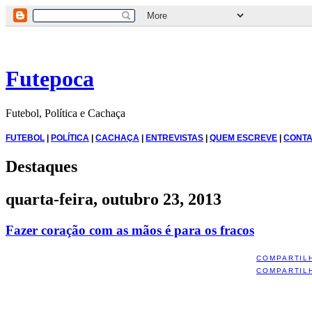
Futepoca
Futebol, Política e Cachaça
FUTEBOL
|
POLÍTICA
|
CACHAÇA
|
ENTREVISTAS
|
QUEM ESCREVE
|
CONTA
Destaques
quarta-feira, outubro 23, 2013
Fazer coração com as mãos é para os fracos
COMPARTIL
COMPARTIL