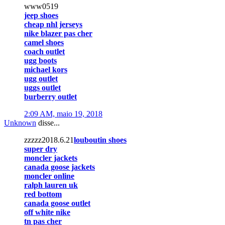
www0519
jeep shoes
cheap nhl jerseys
nike blazer pas cher
camel shoes
coach outlet
ugg boots
michael kors
ugg outlet
uggs outlet
burberry outlet
2:09 AM, maio 19, 2018
Unknown
disse...
zzzzz2018.6.21
louboutin shoes
super dry
moncler jackets
canada goose jackets
moncler online
ralph lauren uk
red bottom
canada goose outlet
off white nike
tn pas cher