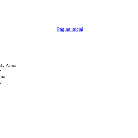
Página inicial
dy Anna
y
nna
y