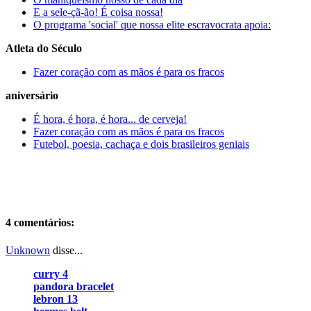
E a sele-çã-ão! É coisa nossa!
O programa 'social' que nossa elite escravocrata apoia:
Atleta do Século
Fazer coração com as mãos é para os fracos
aniversário
É hora, é hora, é hora... de cerveja!
Fazer coração com as mãos é para os fracos
Futebol, poesia, cachaça e dois brasileiros geniais
4 comentários:
Unknown
disse...
curry 4
pandora bracelet
lebron 13