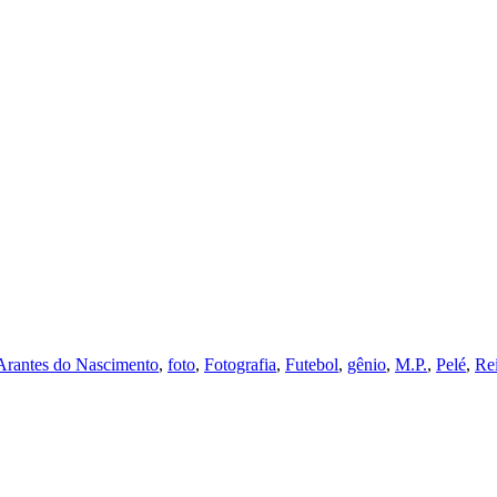
Arantes do Nascimento
,
foto
,
Fotografia
,
Futebol
,
gênio
,
M.P.
,
Pelé
,
Re