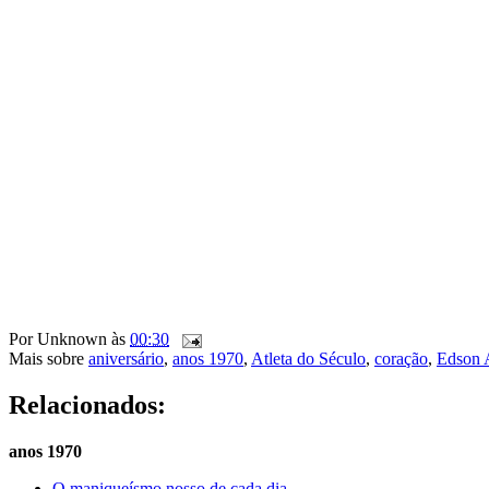
Por
Unknown
às
00:30
Mais sobre
aniversário
,
anos 1970
,
Atleta do Século
,
coração
,
Edson 
Relacionados:
anos 1970
O maniqueísmo nosso de cada dia