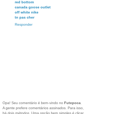
red bottom
canada goose outlet
off white nike
tn pas cher
Responder
Opa! Seu comentário é bem-vindo no
Futepoca
.
A gente prefere comentários assinados. Para isso,
há dois métodos. Uma opção bem simples é clicar