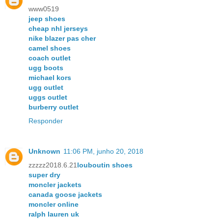
www0519
jeep shoes
cheap nhl jerseys
nike blazer pas cher
camel shoes
coach outlet
ugg boots
michael kors
ugg outlet
uggs outlet
burberry outlet
Responder
Unknown
11:06 PM, junho 20, 2018
zzzzz2018.6.21
louboutin shoes
super dry
moncler jackets
canada goose jackets
moncler online
ralph lauren uk