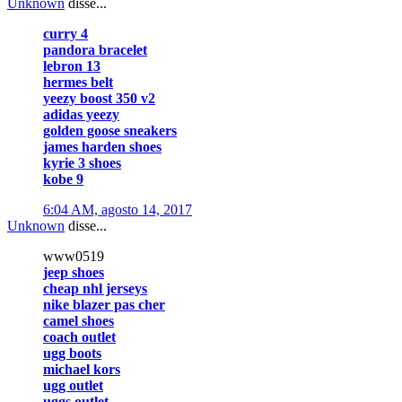
Unknown
disse...
curry 4
pandora bracelet
lebron 13
hermes belt
yeezy boost 350 v2
adidas yeezy
golden goose sneakers
james harden shoes
kyrie 3 shoes
kobe 9
6:04 AM, agosto 14, 2017
Unknown
disse...
www0519
jeep shoes
cheap nhl jerseys
nike blazer pas cher
camel shoes
coach outlet
ugg boots
michael kors
ugg outlet
uggs outlet