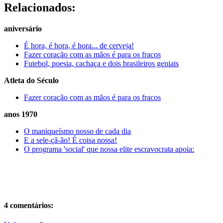
Relacionados:
aniversário
É hora, é hora, é hora... de cerveja!
Fazer coração com as mãos é para os fracos
Futebol, poesia, cachaça e dois brasileiros geniais
Atleta do Século
Fazer coração com as mãos é para os fracos
anos 1970
O maniqueísmo nosso de cada dia
E a sele-çã-ão! É coisa nossa!
O programa 'social' que nossa elite escravocrata apoia:
4 comentários: