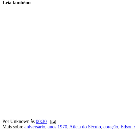
Leia também:
Por
Unknown
às
00:30
Mais sobre
aniversário
,
anos 1970
,
Atleta do Século
,
coração
,
Edson 