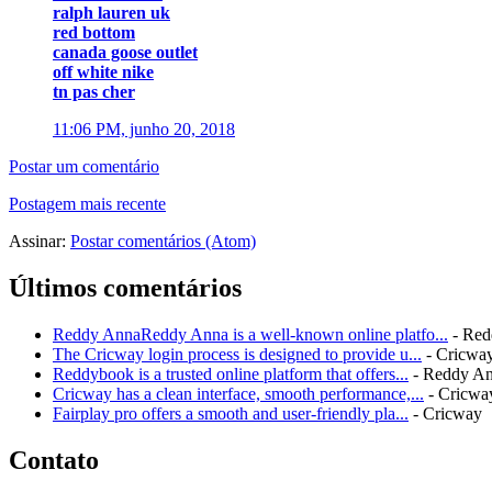
ralph lauren uk
red bottom
canada goose outlet
off white nike
tn pas cher
11:06 PM, junho 20, 2018
Postar um comentário
Postagem mais recente
Assinar:
Postar comentários (Atom)
Últimos comentários
Reddy AnnaReddy Anna is a well-known online platfo...
- Red
The Cricway login process is designed to provide u...
- Cricwa
Reddybook is a trusted online platform that offers...
- Reddy A
Cricway has a clean interface, smooth performance,...
- Cricwa
Fairplay pro offers a smooth and user-friendly pla...
- Cricway
Contato