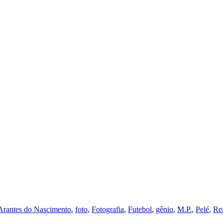
Arantes do Nascimento
,
foto
,
Fotografia
,
Futebol
,
gênio
,
M.P.
,
Pelé
,
Re