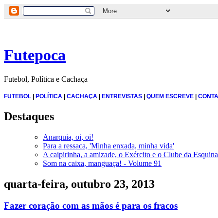
Futepoca
Futebol, Política e Cachaça
FUTEBOL
|
POLÍTICA
|
CACHAÇA
|
ENTREVISTAS
|
QUEM ESCREVE
|
CONTA
Destaques
Anarquia, oi, oi!
Para a ressaca, 'Minha enxada, minha vida'
A caipirinha, a amizade, o Exército e o Clube da Esquina
Som na caixa, manguaça! - Volume 91
quarta-feira, outubro 23, 2013
Fazer coração com as mãos é para os fracos