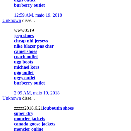
burberry outlet
12:59 AM, maio 19, 2018
Unknown
disse...
www0519
jeep shoes
cheap nhl jerseys
nike blazer pas cher
camel shoes
coach outlet
ugg boots
michael kors
ugg outlet
uggs outlet
burberry outlet
2:09 AM, maio 19, 2018
Unknown
disse...
zzzzz2018.6.21
louboutin shoes
super dry
moncler jackets
canada goose jackets
moncler online