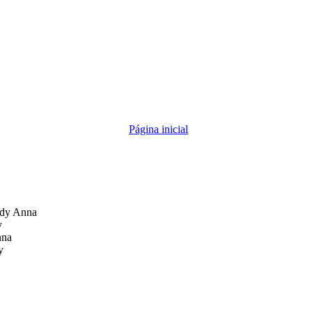
Página inicial
dy Anna
y
nna
y