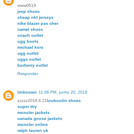
www0519
jeep shoes
cheap nhl jerseys
nike blazer pas cher
camel shoes
coach outlet
ugg boots
michael kors
ugg outlet
uggs outlet
burberry outlet
Responder
Unknown
11:06 PM, junho 20, 2018
zzzzz2018.6.21
louboutin shoes
super dry
moncler jackets
canada goose jackets
moncler online
ralph lauren uk