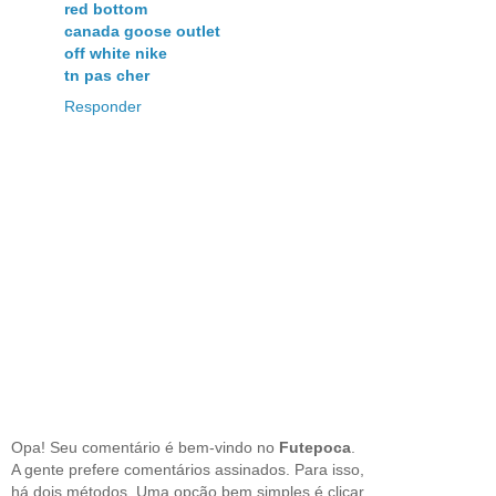
red bottom
canada goose outlet
off white nike
tn pas cher
Responder
Opa! Seu comentário é bem-vindo no
Futepoca
.
A gente prefere comentários assinados. Para isso,
há dois métodos. Uma opção bem simples é clicar