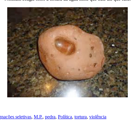
gnações seletivas
,
M.P.
,
pedra
,
Política
,
tortura
,
violência