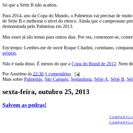
Só que a Série B não acabou.
Para 2014, ano da Copa do Mundo, o Palmeiras vai precisar de muito m
de Série B e melhorar o nível do elenco. Ainda que o campeonato princ
demonstrada pelo Palmeiras em 2013.
Mas esses já são temas para outros dias. Por ora, comemore-se, come
Em tempo: Lembro-me de ouvir Roque Citadini, corintiano, comparar
próprio
.
Não é nada disso. É menos do que a
Copa do Brasil de 2012
. Nem tít
Por
Anselmo
às
22:36
1 comentários
Mais sobre
Palmeiras
,
São Caetano
,
Segundona
,
Série A
,
Série B
,
Sér
sexta-feira, outubro 25, 2013
Salvem as pedras!
COMPARTIL
COMPARTIL