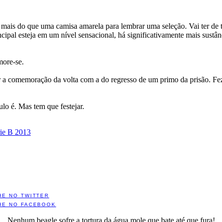
ais do que uma camisa amarela para lembrar uma seleção. Vai ter de tro
ipal esteja em um nível sensacional, há significativamente mais sustânc
more-se.
 a comemoração da volta com a do regresso de um primo da prisão. Fe
ulo é. Mas tem que festejar.
ie B 2013
HE NO TWITTER
HE NO FACEBOOK
Nenhum beagle sofre a tortura da água mole que bate até que fura!