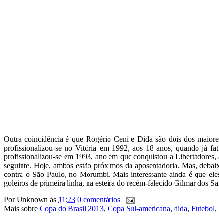
Outra coincidência é que Rogério Ceni e Dida são dois dos maiore
profissionalizou-se no Vitória em 1992, aos 18 anos, quando já fa
profissionalizou-se em 1993, ano em que conquistou a Libertadores
seguinte. Hoje, ambos estão próximos da aposentadoria. Mas, debaix
contra o São Paulo, no Morumbi. Mais interessante ainda é que ele
goleiros de primeira linha, na esteira do recém-falecido Gilmar dos 
Por
Unknown
às
11:23
0 comentários
Mais sobre
Copa do Brasil 2013
,
Copa Sul-americana
,
dida
,
Futebol
,