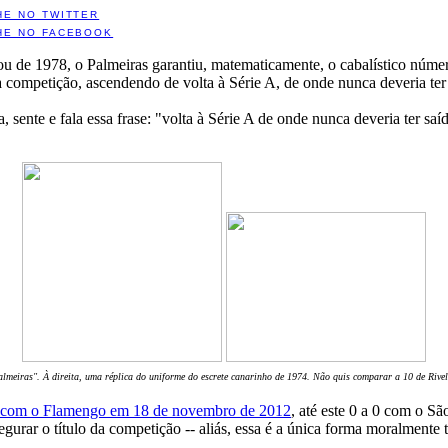
HE NO TWITTER
HE NO FACEBOOK
ou de 1978, o Palmeiras garantiu, matematicamente, o cabalístico núm
a competição, ascendendo de volta à Série A, de onde nunca deveria ter
sente e fala essa frase: "volta à Série A de onde nunca deveria ter sa
lmeiras". À direita, uma réplica do uniforme do escrete canarinho de 1974. Não quis comparar a 10 de Rive
1 com o Flamengo em 18 de novembro de 2012
, até este 0 a 0 com o S
gurar o título da competição -- aliás, essa é a única forma moralmente t