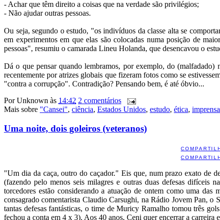
- Achar que têm direito a coisas que na verdade são privilégios;
- Não ajudar outras pessoas.
Ou seja, segundo o estudo, "os indivíduos da classe alta se comport
em experimentos em que elas são colocadas numa posição de maior s
pessoas", resumiu o camarada Lineu Holanda, que desencavou o estu
Dá o que pensar quando lembramos, por exemplo, do (malfadado)
recentemente por atrizes globais que fizeram fotos como se estivess
"contra a corrupção". Contradição? Pensando bem, é até óbvio...
Por
Unknown
às
14:42
2 comentários
Mais sobre
"Cansei"
,
ciência
,
Estados Unidos
,
estudo
,
ética
,
imprensa
Uma noite, dois goleiros (veteranos)
COMPARTIL
COMPARTIL
"Um dia da caça, outro do caçador." Eis que, num prazo exato de dez
(fazendo pelo menos seis milagres e outras duas defesas difíceis 
torcedores estão considerando a atuação de ontem como uma das me
consagrado comentarista Claudio Carsughi, na Rádio Jovem Pan, o S
tantas defesas fantásticas, o time de Muricy Ramalho tomou três gol
fechou a conta em 4 x 3). Aos 40 anos, Ceni quer encerrar a carreira