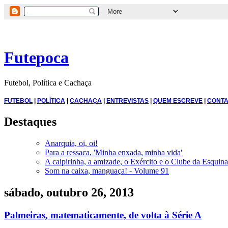
Futepoca
Futebol, Política e Cachaça
FUTEBOL
|
POLÍTICA
|
CACHAÇA
|
ENTREVISTAS
|
QUEM ESCREVE
|
CONTA
Destaques
Anarquia, oi, oi!
Para a ressaca, 'Minha enxada, minha vida'
A caipirinha, a amizade, o Exército e o Clube da Esquina
Som na caixa, manguaça! - Volume 91
sábado, outubro 26, 2013
Palmeiras, matematicamente, de volta à Série A