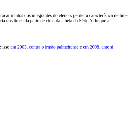
car muitos dos integrantes do elenco, perder a característica de time
ia nos times da parte de cima da tabela da Série A do que a
z isso
em 2003, contra o irmão palmeirense
e
em 2008, ante si