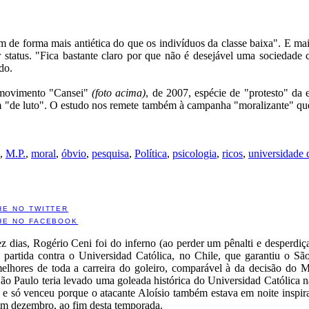
am de forma mais antiética do que os indivíduos da classe baixa". E 
tatus. "Fica bastante claro por que não é desejável uma sociedade 
do.
 movimento "Cansei"
(foto acima)
, de 2007, espécie de "protesto" da e
em "de luto". O estudo nos remete também à campanha "moralizante" qu
,
M.P.
,
moral
,
óbvio
,
pesquisa
,
Política
,
psicologia
,
ricos
,
universidade d
HE NO TWITTER
HE NO FACEBOOK
 dias, Rogério Ceni foi do inferno (ao perder um pênalti e desperdiçar
na partida contra o Universidad Católica, no Chile, que garantiu o S
lhores de toda a carreira do goleiro, comparável à da decisão do 
ão Paulo teria levado uma goleada histórica do Universidad Católica 
s e só venceu porque o atacante Aloísio também estava em noite inspir
 em dezembro, ao fim desta temporada.