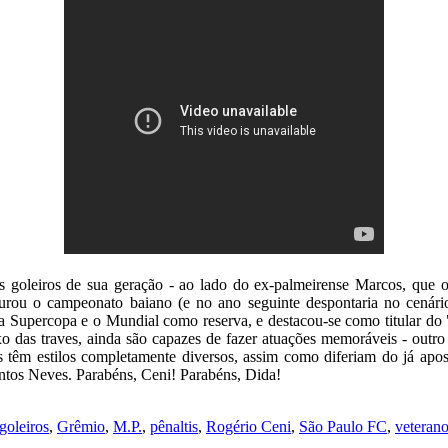
s goleiros de sua geração - ao lado do ex-palmeirense Marcos, que o
turou o campeonato baiano (e no ano seguinte despontaria no cenário 
, a Supercopa e o Mundial como reserva, e destacou-se como titular 
o das traves, ainda são capazes de fazer atuações memoráveis - outro
s têm estilos completamente diversos, assim como diferiam do já apo
Santos Neves. Parabéns, Ceni! Parabéns, Dida!
goleiros
,
Grêmio
,
M.P.
,
pênaltis
,
Rogério Ceni
,
São Paulo FC
,
veteran