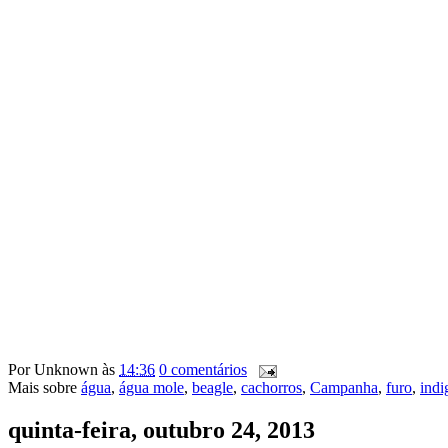
Por
Unknown
às
14:36
0 comentários
Mais sobre
água
,
água mole
,
beagle
,
cachorros
,
Campanha
,
furo
,
indi
quinta-feira, outubro 24, 2013