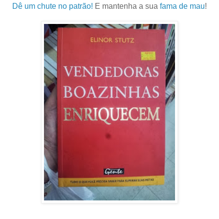
Dê um chute no patrão!
E mantenha a sua
fama de mau
!