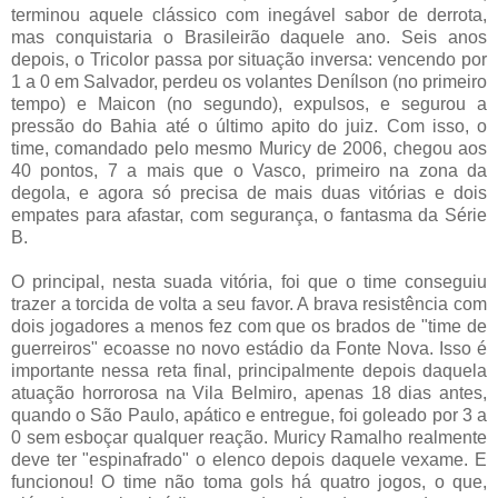
terminou aquele clássico com inegável sabor de derrota,
mas conquistaria o Brasileirão daquele ano. Seis anos
depois, o Tricolor passa por situação inversa: vencendo por
1 a 0 em Salvador, perdeu os volantes Denílson (no primeiro
tempo) e Maicon (no segundo), expulsos, e segurou a
pressão do Bahia até o último apito do juiz. Com isso, o
time, comandado pelo mesmo Muricy de 2006, chegou aos
40 pontos, 7 a mais que o Vasco, primeiro na zona da
degola, e agora só precisa de mais duas vitórias e dois
empates para afastar, com segurança, o fantasma da Série
B.
O principal, nesta suada vitória, foi que o time conseguiu
trazer a torcida de volta a seu favor. A brava resistência com
dois jogadores a menos fez com que os brados de "time de
guerreiros" ecoasse no novo estádio da Fonte Nova. Isso é
importante nessa reta final, principalmente depois daquela
atuação horrorosa na Vila Belmiro, apenas 18 dias antes,
quando o São Paulo, apático e entregue, foi goleado por 3 a
0 sem esboçar qualquer reação. Muricy Ramalho realmente
deve ter "espinafrado" o elenco depois daquele vexame. E
funcionou! O time não toma gols há quatro jogos, o que,