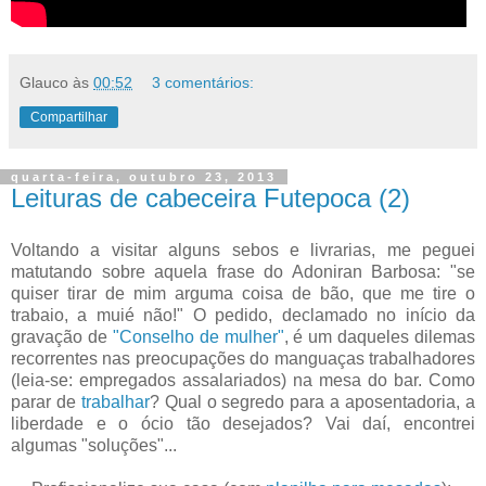
Glauco
às
00:52
3 comentários:
Compartilhar
quarta-feira, outubro 23, 2013
Leituras de cabeceira Futepoca (2)
Voltando a visitar alguns sebos e livrarias, me peguei
matutando sobre aquela frase do Adoniran Barbosa: "se
quiser tirar de mim arguma coisa de bão, que me tire o
trabaio, a muié não!" O pedido, declamado no início da
gravação de
"Conselho de mulher"
, é um daqueles dilemas
recorrentes nas preocupações do manguaças trabalhadores
(leia-se: empregados assalariados) na mesa do bar. Como
parar de
trabalhar
? Qual o segredo para a aposentadoria, a
liberdade e o ócio tão desejados? Vai daí, encontrei
algumas "soluções"...