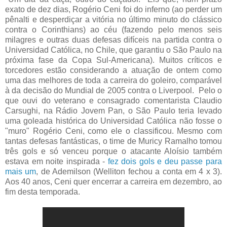
exato de dez dias, Rogério Ceni foi do inferno (ao perder um
pênalti e desperdiçar a vitória no último minuto do clássico
contra o Corinthians) ao céu (fazendo pelo menos seis
milagres e outras duas defesas difíceis na partida contra o
Universidad Católica, no Chile, que garantiu o São Paulo na
próxima fase da Copa Sul-Americana). Muitos críticos e
torcedores estão considerando a atuação de ontem como
uma das melhores de toda a carreira do goleiro, comparável
à da decisão do Mundial de 2005 contra o Liverpool. Pelo o
que ouvi do veterano e consagrado comentarista Claudio
Carsughi, na Rádio Jovem Pan, o São Paulo teria levado
uma goleada histórica do Universidad Católica não fosse o
"muro" Rogério Ceni, como ele o classificou. Mesmo com
tantas defesas fantásticas, o time de Muricy Ramalho tomou
três gols e só venceu porque o atacante Aloísio também
estava em noite inspirada -
fez dois gols e deu passe para
mais um
, de Ademilson (Welliton fechou a conta em 4 x 3).
Aos 40 anos, Ceni quer encerrar a carreira em dezembro, ao
fim desta temporada.