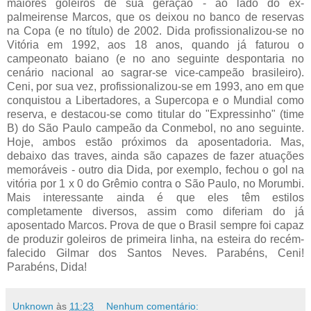
maiores goleiros de sua geração - ao lado do ex-
palmeirense Marcos, que os deixou no banco de reservas
na Copa (e no título) de 2002. Dida profissionalizou-se no
Vitória em 1992, aos 18 anos, quando já faturou o
campeonato baiano (e no ano seguinte despontaria no
cenário nacional ao sagrar-se vice-campeão brasileiro).
Ceni, por sua vez, profissionalizou-se em 1993, ano em que
conquistou a Libertadores, a Supercopa e o Mundial como
reserva, e destacou-se como titular do "Expressinho" (time
B) do São Paulo campeão da Conmebol, no ano seguinte.
Hoje, ambos estão próximos da aposentadoria. Mas,
debaixo das traves, ainda são capazes de fazer atuações
memoráveis - outro dia Dida, por exemplo, fechou o gol na
vitória por 1 x 0 do Grêmio contra o São Paulo, no Morumbi.
Mais interessante ainda é que eles têm estilos
completamente diversos, assim como diferiam do já
aposentado Marcos. Prova de que o Brasil sempre foi capaz
de produzir goleiros de primeira linha, na esteira do recém-
falecido Gilmar dos Santos Neves. Parabéns, Ceni!
Parabéns, Dida!
Unknown
às
11:23
Nenhum comentário: