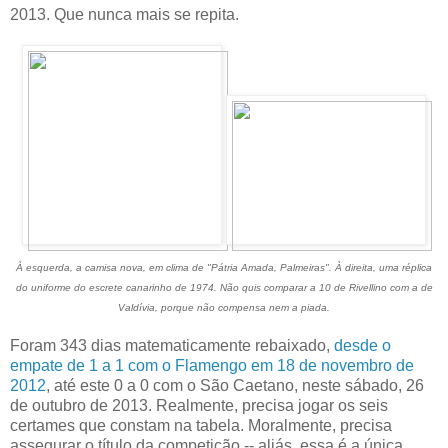
2013. Que nunca mais se repita.
À esquerda, a camisa nova, em clima de "Pátria Amada, Palmeiras". À direita, uma réplica
do uniforme do escrete canarinho de 1974. Não quis comparar a 10 de Rivellino com a de
Valdívia, porque não compensa nem a piada.
Foram 343 dias matematicamente rebaixado,
desde o
empate de 1 a 1 com o Flamengo em 18 de novembro de
2012
, até este 0 a 0 com o São Caetano, neste sábado, 26
de outubro de 2013. Realmente, precisa jogar os seis
certames que constam na tabela. Moralmente, precisa
assegurar o título da competição -- aliás, essa é a única