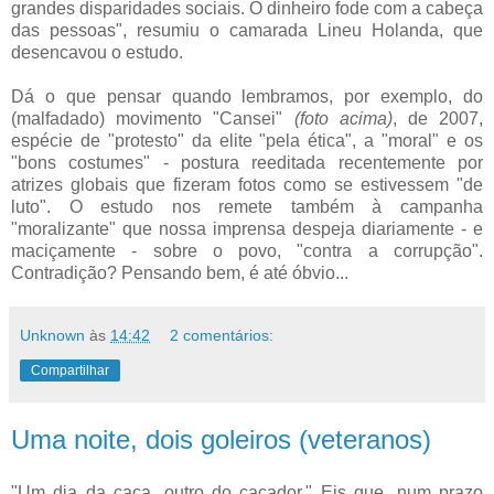
grandes disparidades sociais. O dinheiro fode com a cabeça
das pessoas", resumiu o camarada Lineu Holanda, que
desencavou o estudo.
Dá o que pensar quando lembramos, por exemplo, do
(malfadado) movimento "Cansei"
(foto acima)
, de 2007,
espécie de "protesto" da elite "pela ética", a "moral" e os
"bons costumes" - postura reeditada recentemente por
atrizes globais que fizeram fotos como se estivessem "de
luto". O estudo nos remete também à campanha
"moralizante" que nossa imprensa despeja diariamente - e
maciçamente - sobre o povo, "contra a corrupção".
Contradição? Pensando bem, é até óbvio...
Unknown
às
14:42
2 comentários:
Compartilhar
Uma noite, dois goleiros (veteranos)
"Um dia da caça, outro do caçador." Eis que, num prazo