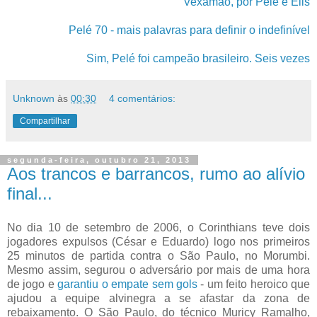
Vexamão, por Pelé e Elis
Pelé 70 - mais palavras para definir o indefinível
Sim, Pelé foi campeão brasileiro. Seis vezes
Unknown
às
00:30
4 comentários:
Compartilhar
segunda-feira, outubro 21, 2013
Aos trancos e barrancos, rumo ao alívio
final...
No dia 10 de setembro de 2006, o Corinthians teve dois
jogadores expulsos (César e Eduardo) logo nos primeiros
25 minutos de partida contra o São Paulo, no Morumbi.
Mesmo assim, segurou o adversário por mais de uma hora
de jogo e
garantiu o empate sem gols
- um feito heroico que
ajudou a equipe alvinegra a se afastar da zona de
rebaixamento. O São Paulo, do técnico Muricy Ramalho,