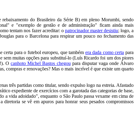
 rebaixamento do Brasileiro da Série B) em pleno Morumbi, sendo
cional" e "exemplo de gestão e de administração" ficam ainda mais
como tentam nos fazer acreditar: o
patrocinador master desistiu
; logo, a
to Douglas para o Barcelona para respirar um pouco no fechamento das
se certa para o futebol europeu, que também
era dada como certa
para
e sem muitas opções para substituí-lo (Luís Ricardo foi um dos piores
(!). O
canhoto Michel Bastos chegou
para disputar vaga onde Álvaro
as, compras e renovações? Mas o mais incrível é que existe um quarto
s três partidas como titular, sendo expulso logo na estreia. Afastado
tico expediente de exercícios com a garotada das categorias de base,
indo a vida adoidado", enquanto o São Paulo passa vexame em cima de
 a diretoria se vê em apuros para honrar seus pesados compromissos