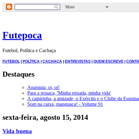
Futepoca
Futebol, Política e Cachaça
FUTEBOL
|
POLÍTICA
|
CACHAÇA
|
ENTREVISTAS
|
QUEM ESCREVE
|
CONTA
Destaques
Anarquia, oi, oi!
Para a ressaca, 'Minha enxada, minha vida'
A caipirinha, a amizade, o Exército e o Clube da Esquina
Som na caixa, manguaça! - Volume 91
sexta-feira, agosto 15, 2014
Vida buena