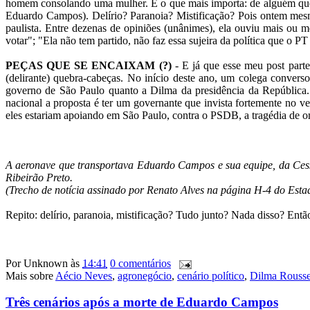
homem consolando uma mulher. E o que mais importa: de alguém que ag
Eduardo Campos). Delírio? Paranoia? Mistificação? Pois ontem mesmo
paulista. Entre dezenas de opiniões (unânimes), ela ouviu mais ou 
votar"; "Ela não tem partido, não faz essa sujeira da política que o 
PEÇAS QUE SE ENCAIXAM (?)
- E já que esse meu post parte 
(delirante) quebra-cabeças. No início deste ano, um colega conver
governo de São Paulo quanto a Dilma da presidência da República.
nacional a proposta é ter um governante que invista fortemente no ve
eles estariam apoiando em São Paulo, contra o PSDB, a tragédia de o
A aeronave que transportava Eduardo Campos e sua equipe, da Cess
Ribeirão Preto.
(Trecho de notícia assinado por Renato Alves na página H-4 do Esta
Repito: delírio, paranoia, mistificação? Tudo junto? Nada disso? Então
Por
Unknown
às
14:41
0 comentários
Mais sobre
Aécio Neves
,
agronegócio
,
cenário político
,
Dilma Rousse
Três cenários após a morte de Eduardo Campos