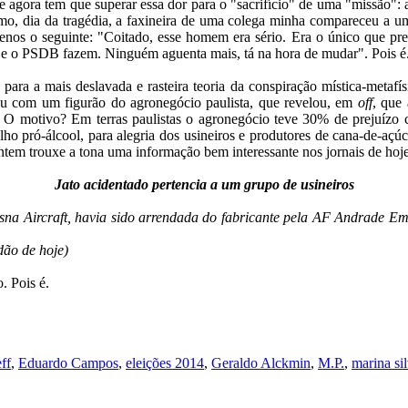
ora tem que superar essa dor para o "sacrifício" de uma "missão": a 
, dia da tragédia, a faxineira de uma colega minha compareceu a uma 
menos o seguinte: "Coitado, esse homem era sério. Era o único que pr
PT e o PSDB fazem. Ninguém aguenta mais, tá na hora de mudar". Pois é.
para a mais deslavada e rasteira teoria da conspiração mística-metafís
sou com um figurão do agronegócio paulista, que revelou, em
off
, que
 O motivo? Em terras paulistas o agronegócio teve 30% de prejuízo
lho pró-álcool, para alegria dos usineiros e produtores de cana-de-aç
ntem trouxe a tona uma informação bem interessante nos jornais de hoje
Jato acidentado pertencia a um grupo de usineiros
na Aircraft, havia sido arrendada do fabricante pela AF Andrade Em
dão de hoje)
. Pois é.
ff
,
Eduardo Campos
,
eleições 2014
,
Geraldo Alckmin
,
M.P.
,
marina si