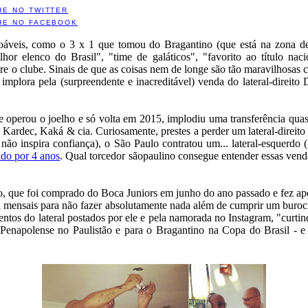
HE NO TWITTER
HE NO FACEBOOK
veis, como o 3 x 1 que tomou do Bragantino (que está na zona de
hor elenco do Brasil", "time de galáticos", "favorito ao título na
e o clube. Sinais de que as coisas nem de longe são tão maravilhosas 
a implora pela (surpreendente e inacreditável) venda do lateral-direi
e operou o joelho e só volta em 2015, implodiu uma transferência qua
 Kardec, Kaká & cia. Curiosamente, prestes a perder um lateral-direito 
o inspira confiança), o São Paulo contratou um... lateral-esquerdo 
ado por 4 anos
. Qual torcedor sãopaulino consegue entender essas vend
, que foi comprado do Boca Juniors em junho do ano passado e fez apena
l mensais para não fazer absolutamente nada além de cumprir um burocrá
ntos do lateral postados por ele e pela namorada no Instagram, "curt
Penapolense no Paulistão e para o Bragantino na Copa do Brasil - e