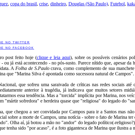
guez
,
copa do brasil
,
crise
,
dinheiro
,
Douglas (São Paulo)
,
Futebol
,
kak
HE NO TWITTER
HE NO FACEBOOK
 post feito hoje (
clique e leia aqui
), sobre os possíveis cenários po
ou já está acontecendo - no pós-susto. Parece nítido que, apesar da he
idata. A
Folha de S.Paulo
crava, como complemento de sua manchete so
 fina que "Marina Silva é apontada como sucessora natural de Campos".
ional, que sofreu uma saraivada de críticas nas redes sociais até 
atamente anterior à tragédia, já indicava que muitos setores midi
tarmos essa tendência. Mas a "torcida" implícita por Marina, nos veí
em "mártir sofredora" e herdeira quase que "religiosa" do legado do "s
, que chegou a ser convidada por Campos para ir a Santos mas não
al sobre a morte de Campos, uma notícia - sobre o fato de Marina ter de
ado". Olha aí, já botou a mão no "andor" do legado político(-religioso?)
ue tenha sido "por acaso", é a foto gigantesca de Marina que ilustra a n