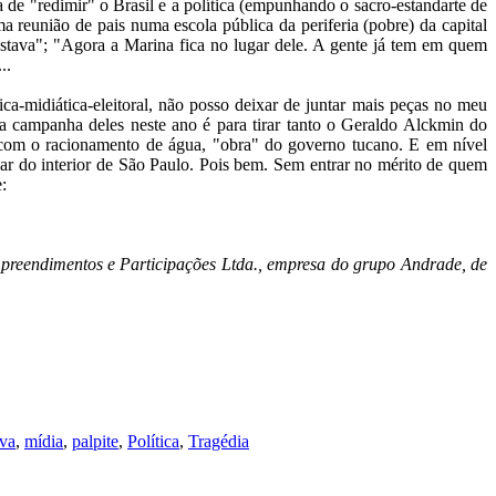
de "redimir" o Brasil e a política (empunhando o sacro-estandarte de
reunião de pais numa escola pública da periferia (pobre) da capital
estava"; "Agora a Marina fica no lugar dele. A gente já tem em quem
..
ica-midiática-eleitoral, não posso deixar de juntar mais peças no meu
 a campanha deles neste ano é para tirar tanto o Geraldo Alckmin do
 com o racionamento de água, "obra" do governo tucano. E em nível
úcar do interior de São Paulo. Pois bem. Sem entrar no mérito de quem
:
preendimentos e Participações Ltda., empresa do grupo Andrade, de
lva
,
mídia
,
palpite
,
Política
,
Tragédia