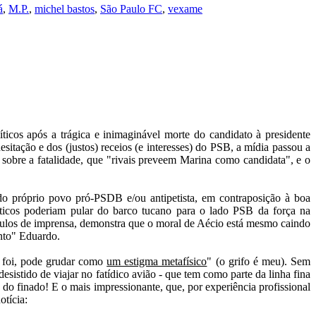
á
,
M.P.
,
michel bastos
,
São Paulo FC
,
vexame
líticos após a trágica e inimaginável morte do candidato à presidente
sitação e dos (justos) receios (e interesses) do PSB, a mídia passou a
bre a fatalidade, que "rivais preveem Marina como candidata", e o
do próprio povo pró-PSDB e/ou antipetista, em contraposição à boa
áticos poderiam pular do barco tucano para o lado PSB da força na
culos de imprensa, demonstra que o moral de Aécio está mesmo caindo
anto" Eduardo.
 foi, pode grudar como
um estigma metafísico
" (o grifo é meu). Sem
sistido de viajar no fatídico avião - que tem como parte da linha fina
 do finado! E o mais impressionante, que, por experiência profissional
otícia: