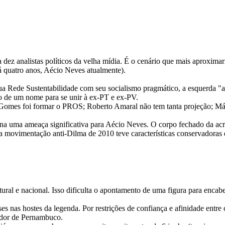
 dez analistas políticos da velha mídia. É o cenário que mais aproxima
á quatro anos, Aécio Neves atualmente).
ua Rede Sustentabilidade com seu socialismo pragmático, a esquerda "am
ção de um nome para se unir à ex-PT e ex-PV.
omes foi formar o PROS; Roberto Amaral não tem tanta projeção; Márcio 
torna uma ameaça significativa para Aécio Neves. O corpo fechado da a
ovimentação anti-Dilma de 2010 teve características conservadoras do 
al e nacional. Isso dificulta o apontamento de uma figura para encabe
nas hostes da legenda. Por restrições de confiança e afinidade entre
nador de Pernambuco.