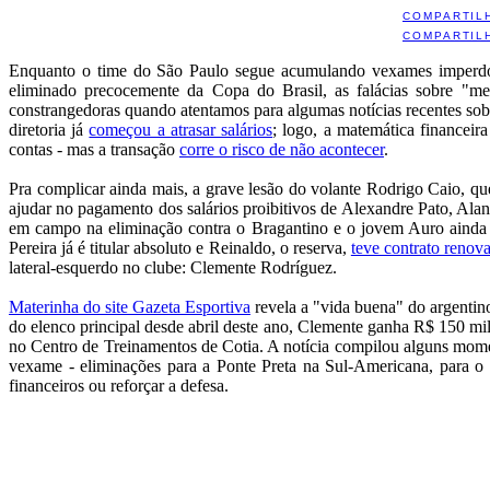
COMPARTIL
COMPARTIL
Enquanto o time do São Paulo segue acumulando vexames imperdoá
eliminado precocemente da Copa do Brasil, as falácias sobre "mel
constrangedoras quando atentamos para algumas notícias recentes sobr
diretoria já
começou a atrasar salários
; logo, a matemática financeir
contas - mas a transação
corre o risco de não acontecer
.
Pra complicar ainda mais, a grave lesão do volante Rodrigo Caio, qu
ajudar no pagamento dos salários proibitivos de Alexandre Pato, Alan
em campo na eliminação contra o Bragantino e o jovem Auro ainda nã
Pereira já é titular absoluto e Reinaldo, o reserva,
teve contrato renov
lateral-esquerdo no clube: Clemente Rodríguez.
Materinha do site Gazeta Esportiva
revela a "vida buena" do argentino
do elenco principal desde abril deste ano, Clemente ganha R$ 150 mi
no Centro de Treinamentos de Cotia. A notícia compilou alguns mome
vexame - eliminações para a Ponte Preta na Sul-Americana, para o 
financeiros ou reforçar a defesa.