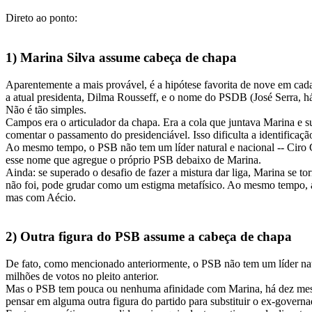
Direto ao ponto:
1) Marina Silva assume cabeça de chapa
Aparentemente a mais provável, é a hipótese favorita de nove em cada
a atual presidenta, Dilma Rousseff, e o nome do PSDB (José Serra, h
Não é tão simples.
Campos era o articulador da chapa. Era a cola que juntava Marina e s
comentar o passamento do presidenciável. Isso dificulta a identifica
Ao mesmo tempo, o PSB não tem um líder natural e nacional -- Ciro G
esse nome que agregue o próprio PSB debaixo de Marina.
Ainda: se superado o desafio de fazer a mistura dar liga, Marina se 
não foi, pode grudar como um estigma metafísico. Ao mesmo tempo, a m
mas com Aécio.
2) Outra figura do PSB assume a cabeça de chapa
De fato, como mencionado anteriormente, o PSB não tem um líder natur
milhões de votos no pleito anterior.
Mas o PSB tem pouca ou nenhuma afinidade com Marina, há dez meses 
pensar em alguma outra figura do partido para substituir o ex-gover