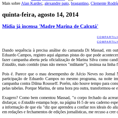
Mais sobre
Alan Kardec
,
alexandre pato
,
bragantino
,
Clemente Rodrí
quinta-feira, agosto 14, 2014
Mídia já incensa 'Madre Marina de Calcutá'
COMPARTIL
COMPARTIL
Dando sequência à precisa análise do camarada Di Massad, em outro
Eduardo Campos, registro aqui algumas pistas do que pode acontecer - 
fazer campanha aberta pela oficialização de Marina Silva como cand
Estadão
, mais contido (mas não menos "militante"), insinua na linha
Pois é. Parece que o mau desempenho de Aécio Neves no Jornal Nac
participação de Eduardo Campos no mesmo programa, na noite imedi
campanha contra Dilma Rousseff. Porém, não houve tempo para consta
pelas tabelas. Porque Marina, de uma hora pra outra, transformou-se 
Exagero? Como bem comentou Massad, "o corpo fechado da acreana
disfarçar, o
Estadão
estampa hoje, na página H-5 de seu caderno especi
a informação de que ela "diz que aprendeu a confiar nos ideais do ali
em redações e fechamentos de edições jornalísticas, me recuso a crer q